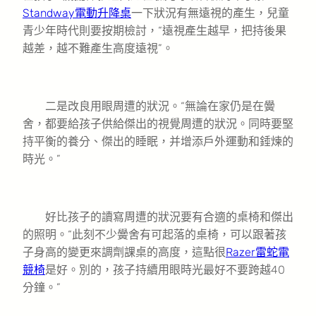
Standway電動升降桌
一下狀況有無遠視的產生，兒童
青少年時代則要按期檢討，“遠視產生越早，把持後果
越差，越不難產生高度遠視”。
二是改良用眼周遭的狀況。“無論在家仍是在黌
舍，都要給孩子供給傑出的視覺周遭的狀況。同時要堅
持平衡的養分、傑出的睡眠，并增添戶外運動和錘煉的
時光。”
好比孩子的讀寫周遭的狀況要有合適的桌椅和傑出
的照明。“此刻不少黌舍有可起落的桌椅，可以跟著孩
子身高的變更來調劑課桌的高度，這點很
Razer雷蛇電
競椅
是好。別的，孩子持續用眼時光最好不要跨越40
分鐘。”