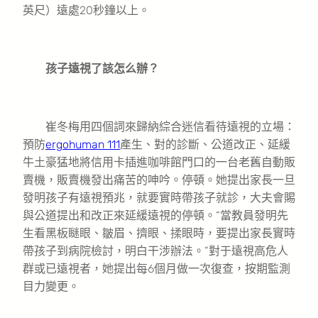
英尺）遠處20秒鐘以上。
孩子遠視了該怎么辦？
崔冬梅用四個詞來歸納綜合迷信看待遠視的立場：
預防
ergohuman 111
產生、對的診斷、公道改正、延緩
牛土豪猛地將信用卡插進咖啡館門口的一台老舊自動販
賣機，販賣機發出痛苦的呻吟。停頓。她提出家長一旦
發明孩子有遠視預兆，就要實時帶孩子就診，大夫會賜
與公道提出和改正來延緩遠視的停頓。“當教員發明先
生看黑板瞇眼、皺眉、擠眼、揉眼時，要提出家長實時
帶孩子到病院檢討，明白干涉辦法。”對于遠視高危人
群或已遠視者，她提出每6個月做一次復查，按期監測
目力變更。