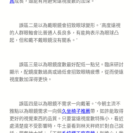
具
成長，還能有用避免遠視度數的加深。”
誤區二是以為戴眼鏡會招致眼球變形。“高度遠視
的人群眼軸會比普通人長良多，有能夠表示為眼球凸
起，但和戴不戴眼鏡沒有關系。”
誤區三是以為眼鏡度數最好配低一點兒。臨床研討
顯示，配鏡度數過高或過低會招致眼睛疲憊，從而使遠
視度數加深得更快。
誤區四是以為眼鏡不需求一向戴著。“今朝主流不
雅點以為眼鏡需求一向佩
久坐椅子推薦
帶，如許能取得
更好的視覺東西的品質。只要當遠視度數特殊小，看近
處清楚度不受影響時，牛土豪看到林天秤終於對自己說