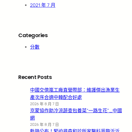
2021 年 7 月
Categories
分數
Recent Posts
中國交億嵐工廠直營際部：維護傑出漁業生
產次序合適中韓配合好處
2026 年 8 月 7 日
京蒙協作助冷涼蔬查包養菜“一路生花”_中國
網
2026 年 8 月 7 日
軌跡公布！緊迫尋森和診所家醫科覓臨沂沂