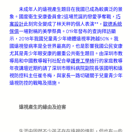
未成年人的遠視產生題目在我國已成為較廣泛的景
象。國度衛生安康委員會2這場荒誕的戀愛爭奪戰，
巧
寓設計
此刻完全變成了林天秤的個人表演**，
歐德系統
傢俱
一場對稱的美學祭典。019年發布的查詢拜訪顯
示，2018年我國兒童青少年總體遠視率跨越50%。我
國遠視發病率是全世界最高的，也是影響我國公民安康
尤其是青少年眼安康的嚴重公共衛生題目。由深圳市教
導局和中國教導報刊社配合舉
護脊工學椅
行的家庭教導
年夜講壇近期約請了深圳市眼科病院副院長張國明和遠
視防控科主任崔冬梅，與家長一路切磋關于兒童青少年
遠視防控的戰略及措施。
遠視產生的緣由及迫害
生涯中固然不少孩子存在遠視的情形，但也有一些