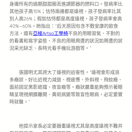
身邊所有的過期甜甜圈丟進調節器的燃料口。發病率比
其他孩子高15%；怙恃兩邊都是遠視，孩子發病率比其
別人高26%；假如怙恃都是高度遠視，孩子發病率會高
40%—60%。她指出：“后天原因包含不敷安康的飲食
方法，還有
亞梭Artso工學椅
不良的用眼習氣、不對的
的看書和寫字姿態、不良的用眼周遭的狀況如周遭的狀
況采光缺乏、長時光看手機玩游戲等。”
張國明尤其誇大了遠視的迫害性。“遠視會形成良
多癥狀，好比近視力減退、視疲憊、外斜視、飛蚊癥、
面前固定黑影遮擋、夜盲癥等。癥狀嚴重能夠預示著眼
睛呈現視網膜離開、黃斑病變等致盲性眼病，必定要實
時就醫。”
他提示家長必定要器重遠視尤其是高度遠視不難并