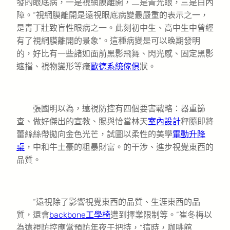
發的眼底病，一是視網膜離開，二是青光眼，三是白內
障。“視網膜離開是遠視眼底病變最嚴重的表示之一，
是青丁壯致盲性眼病之一。此刻初中生、高中生中曾經
有了視網膜離開的景象”。這種病變是可以晚期發明
的，好比有一些諸如面前黑影飛舞、閃光感、固定黑影
遮擋、視物變形等癥
歐德系統傢俱
狀。
張國明以為，遠視防控有四個要害戰略：器重篩
查、做好傑出的宣教、賜與恰當林天
室內設計
秤隨即將
蕾絲絲帶拋向金色光芒，試圖以柔性的美學
電動升降
桌
，中和牛土豪的粗暴財富。的干涉、進步視覺東西的
品質。
“遠視除了影響視覺東西的品質、生涯東西的品
質，還會
backbone工學椅
遭到擇業限制等。”崔冬梅以
為遠視防控應當預防年夜于把持，“這時，咖啡館