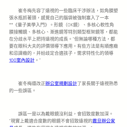
崔冬梅先容了遠視的一些臨床干涉辦法，如角膜塑
張水瓶抓著頭，感覺自己的腦袋被強制塞入了一本
**《量子美學入門》。形鏡（OK鏡）、多核心軟性角
膜接觸鏡、多核心、漸進鏡等特別類型框架鏡等，都能
在分歧水平上把持遠視的成長。“但無論哪種方法，都
要在眼科大夫的評價領導下應用。有些方法是有順應癥
和忌諱癥的，并紛歧定合適孩子，需求特性化的領導
100室內設計
。”
崔冬梅還改正
辦公室規劃設計
了家長關于遠視熟悉
的一些誤區。
誤區一是以為戴眼鏡沒利益，會招致度數加深。
“現實上戴適合度數的眼鏡不會招致遠視的
震旦辦公家