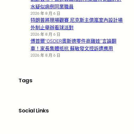
水疑似病例同業職員
2026 年 8 月 6 日
特朗普將現場觀賽 尼克斯主億嵐室內設計場
外制止舉辦看球派對
2026 年 8 月 6 日
傅首爾“OSDER奧斯德零件商雞娃”言論翻
車！家長集體抵抗 蘇敏發文控訴遭應用
2026 年 8 月 6 日
Tags
Social Links
Facebook
X
LinkedIn
Instagram