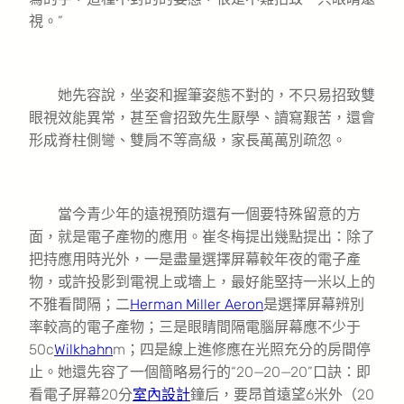
視。”
她先容說，坐姿和握筆姿態不對的，不只易招致雙
眼視效能異常，甚至會招致先生厭學、讀寫艱苦，還會
形成脊柱側彎、雙肩不等高級，家長萬萬別疏忽。
當今青少年的遠視預防還有一個要特殊留意的方
面，就是電子產物的應用。崔冬梅提出幾點提出：除了
把持應用時光外，一是盡量選擇屏幕較年夜的電子產
物，或許投影到電視上或墻上，最好能堅持一米以上的
不雅看間隔；二
Herman Miller Aeron
是選擇屏幕辨別
率較高的電子產物；三是眼睛間隔電腦屏幕應不少于
50c
Wilkhahn
m；四是線上進修應在光照充分的房間停
止。她還先容了一個簡略易行的“20—20—20”口訣：即
看電子屏幕20分
室內設計
鐘后，要昂首遠望6米外（20