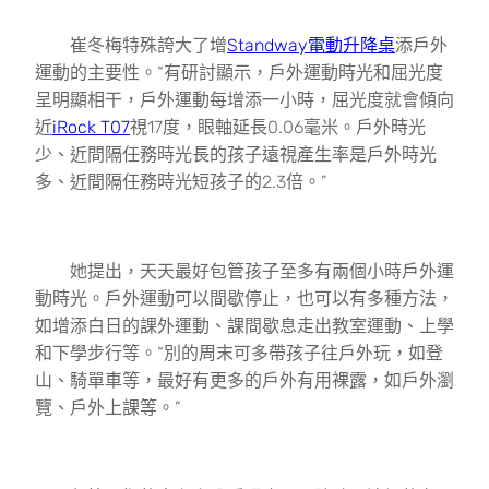
崔冬梅特殊誇大了增
Standway電動升降桌
添戶外
運動的主要性。“有研討顯示，戶外運動時光和屈光度
呈明顯相干，戶外運動每增添一小時，屈光度就會傾向
近
iRock T07
視17度，眼軸延長0.06毫米。戶外時光
少、近間隔任務時光長的孩子遠視產生率是戶外時光
多、近間隔任務時光短孩子的2.3倍。”
她提出，天天最好包管孩子至多有兩個小時戶外運
動時光。戶外運動可以間歇停止，也可以有多種方法，
如增添白日的課外運動、課間歇息走出教室運動、上學
和下學步行等。“別的周末可多帶孩子往戶外玩，如登
山、騎單車等，最好有更多的戶外有用裸露，如戶外瀏
覽、戶外上課等。”