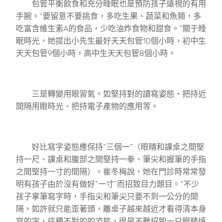
包管平衡飲食和充分睡眠也是預防孩子遠視的有用
手腕。“要留意不要挑食，多吃生果、蔬菜和魚類，多
吃富含維生素A的食品，少吃油炸食物和甜食。”關于睡
眠時光，她提出小先生最好天天包管10個小時，初中生
天天包管9個小時，高中生天天包管8個小時。
三是轉變用眼習氣。如堅持對的讀寫姿態、把持近
間隔用眼時光、把持電子產物的應用等。
好比寫字姿態應保持“三個一”（眼睛和課桌之間堅
持一尺、課桌和腹部之間堅持一拳、筆尖和握筆的手指
之間堅持一寸的間隔）。崔冬梅說，她在門診時常常發
明有孩子由於沒有做好“一寸”而招致目力題目。“不少
孩子拿筆寫字時，手指尖和筆尖只要不到一公分的間
隔，如許就只能歪著頭，離桌子越來越近才看得清本身
寫的字，這種不對的的姿態，很是不難招致一只眼睛遠