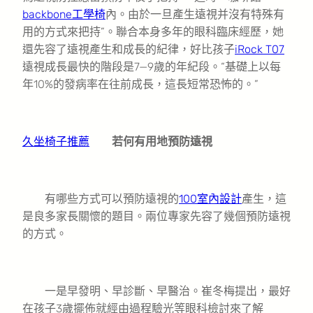
backbone工學椅
內。由於一旦產生遠視并沒有特殊有
用的方式來把持”。聯合本身多年的眼科臨床經歷，她
還先容了遠視產生和成長的紀律，好比孩子
iRock T07
遠視成長最快的階段是7—9歲的年紀段。“基礎上以每
年10%的發病率在往前成長，這長短常恐怖的。”
久坐椅子推薦
若何有用地預防遠視
有哪些方式可以預防遠視的
100室內設計
產生，這
是良多家長關懷的題目。兩位專家先容了幾個預防遠視
的方式。
一是早發明、早診斷、早醫治。崔冬梅提出，最好
在孩子3歲擺佈就經由過程驗光等眼科檢討來了解