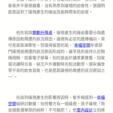
家長并不是很器重，沒有熟悉到遠視的迫害性。張國明
起首談到了遠視產生的緣由及能夠帶來的迫害。
他先容說
電動升降桌
，遠視產生的緣由重要分為遺
傳原因和周遭的狀況原因。遠視有必定的遺傳偏向，常
可見家族湊集性。但值得留意的是，“
幸福空間
年夜部
門遠視是周遭的狀況原因形成的，最罕見的是持久近間
隔用眼，如看電子屏幕。別的是由於課業累贅重，回家
寫功課時光長，缺乏戶外運動時光和活動等。還有偏食
等不良的飲食習氣，也是惹起遠視的周遭的狀況原因之
一”。
在談到遠視產生的影響原因時，崔冬梅提到一
幸福
空間
組研討數據：怙恃雙方有一個遠視，孩子遠視「用
金錢褻瀆單戀的純粹！不可饒恕！」他
室內設計
立刻將