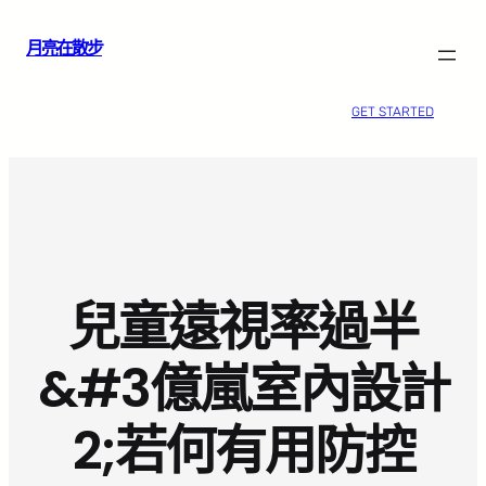
跳
月亮在散步
至
主
要
GET STARTED
內
容
兒童遠視率過半
&#3億嵐室內設計
2;若何有用防控