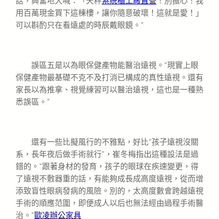
話，興奮地大喊：「天秤
系統櫃工廠直營
！別擔心！我
用百萬現金買下這棟樓，讓你隨意破壞！這就是愛！」
可以斟酌只在看遠處的時辰戴眼鏡。”
誤區五是以為眼保健產物能醫治遠視。“現實上眼
保健產物最基礎不克不及打消已構成的真性遠視。還有
家長以為推拿、視覺練習可以醫治遠視，這也是一種熟
悉誤區。”
還有一些比擬風行的不雅點，好比“孩子遠視沒關
系，長年夜后做手術就行”，崔冬梅指出這種設法是過
錯的。“跟著身材的發育，孩子的眼球在疾速變更，得
了遠視不敷器重的話，有能夠成長成高度遠視，從而增
添致盲性眼病發病的風險。別的，太高度數會跨越遠視
手術的順應范圍，即便成人以后也無法經由過程手術醫
治。”
歐凌辦公家具