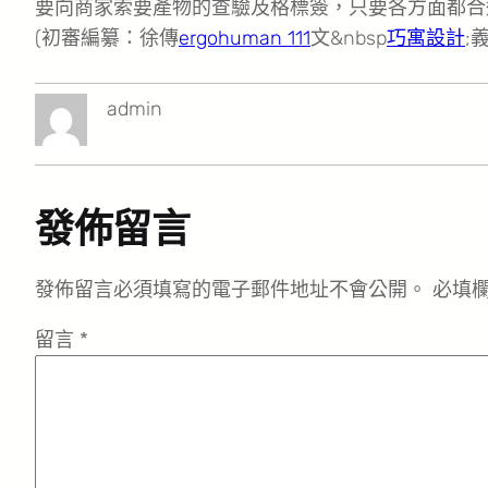
要向商家索要產物的查驗及格標簽，只要各方面都合
(初審編纂：徐傳
ergohuman 111
文&nbsp
巧寓設計
;
admin
發佈留言
發佈留言必須填寫的電子郵件地址不會公開。
必填
留言
*