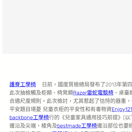
護脊工學椅
日前，國度質檢總局發布了2013年第
此次抽檢觸及柜類、椅凳類
Razer雷蛇電競椅
、桌臺
合適尺度規則。此次檢討，尤其惹起了怙恃的器重，
平安題目堪憂 兒童衣柜的平安性和有毒物資
Enjoy12
backbone工學椅
行的《兒童家具通用技巧前提》(以
邊沿及尖端，棱角及
bestmade工學椅
邊沿部位也要