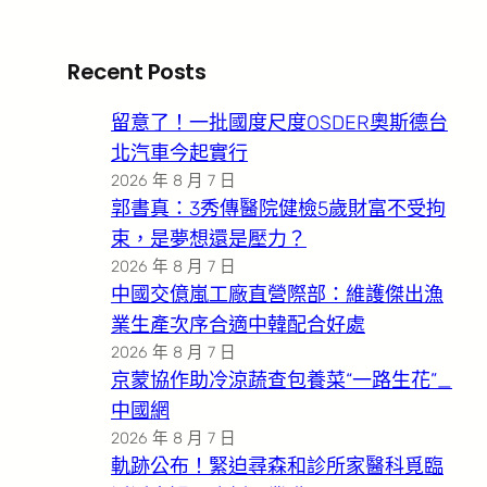
Recent Posts
留意了！一批國度尺度OSDER奧斯德台
北汽車今起實行
2026 年 8 月 7 日
郭書真：3秀傳醫院健檢5歲財富不受拘
束，是夢想還是壓力？
2026 年 8 月 7 日
中國交億嵐工廠直營際部：維護傑出漁
業生產次序合適中韓配合好處
2026 年 8 月 7 日
京蒙協作助冷涼蔬查包養菜“一路生花”_
中國網
2026 年 8 月 7 日
軌跡公布！緊迫尋森和診所家醫科覓臨