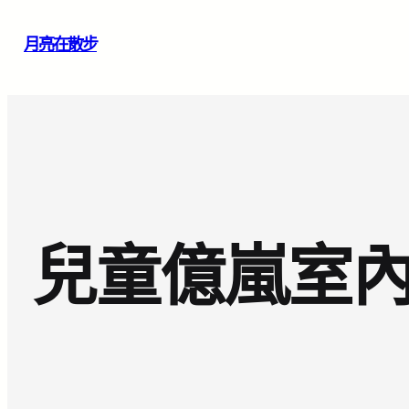
跳
月亮在散步
至
主
要
內
容
兒童億嵐室內