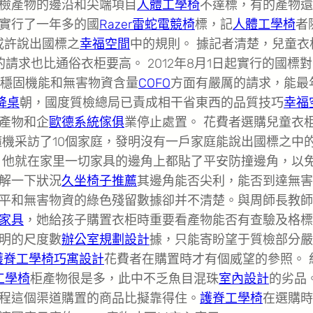
檢產物的邊沿和尖端項目
人體工學椅
不達標，有的產物還
實行了一年多的國
Razer雷蛇電競椅
標，記
人體工學椅
者
或許說出國標之
幸福空間
中的規則。 據記者清楚，兒童衣
的請求也比通俗衣柜要高。 2012年8月1日起實行的國標
穩固機能和無害物資含量
COFO
方面有嚴厲的請求，能最
升降桌
朝，國度質檢總局已責成相干省東西的品質技巧
幸福
產物和企
歐德系統傢俱
業停止處置。 花費者選購兒童衣
隨機采訪了10個家庭，發明沒有一戶家庭能說出國標之中
，他就在家里一切家具的邊角上都貼了平安防撞邊角，以
解一下狀況
久坐椅子推薦
其邊角能否尖利，能否到達無害
平和無害物資的綠色殘留數據卻并不清楚。與周師長教師
家具
，她給孩子購置衣柜時重要看產物能否有查驗及格標
明的尺度數
辦公室規劃設計
據，只能寄盼望于質檢部分嚴
護脊工學椅
巧寓設計
花費者在購置時才有個威望的參照。 
e工學椅
柜產物很是多，此中不乏魚目混珠
室內設計
的劣品
程這個渠道購置的商品比擬靠得住。
護脊工學椅
在選購時