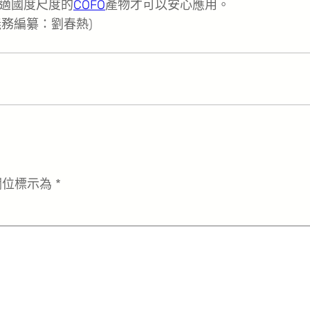
適國度尺度的
COFO
產物才可以安心應用。
義務編纂：劉春熱)
欄位標示為
*