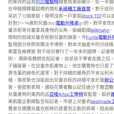
的東西的品質
ROG電競椅
抽查成果卻顯示，近一半抽
在甲醛開釋量超標的情形
系統櫃工廠直營
。對于這份
采訪了10個家庭，發明沒有一戶家庭
iRock T07
可以
針對3～14歲的兒童desi
電動升降桌
gn的，對平安性
童衣柜等兒童家具產物的尖角、裂縫鉅細
Wilkhahn
、
限制的削減兒童衣柜對兒童的損害。今
Funte電動
監視部分依照有關法令律例，對本次抽查中的分歧格
索要及格標簽 對于這份實行了一年多的國標，記者
則。 周師長教師告知記者，自從孩子學會走路之后
子磕碰著。在兒童衣柜產物上，他在購置時也只是了
資含量的綠色尺度等，對于詳細的邊角的平安尖利水
樣，張密斯也沒能說出兒童衣柜的詳細平安尺度
辦公
簽。張密斯表現，通俗花費者難以記住過分于艱澀難
兒童產物的東西的品
亞梭Artso工學椅
質監管，如許
美凱龍企劃總監告知記者，市道上兒童衣
bestmad
費者在選購兒童衣柜時仍是要到正軌的商場，經由過