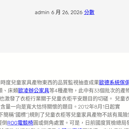
admin
·
6 月 26, 2026
·
分數
四時度兒童家具產物東西的品質監視抽查成果
歐德系統傢
類、床類
歐凌辦公家具
等4種產物，此中有33個批次的產
也激發了衣柜行業關于兒童衣柜平安題目的切磋。 兒童
1
含量一向是寬大怙恃關懷的題目。2012年8月1日起實
下簡稱“國標”)規則了兒童衣柜等兒童家具產物不該有風險
經倒
ROG電競椅
圓或倒角處置。可是，日前國度質檢總局