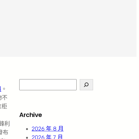
S
俱
。
e
物不
a
衣柜
r
Archive
c
鋒利
h
2026 年 8 月
發布
2026 年 7 月