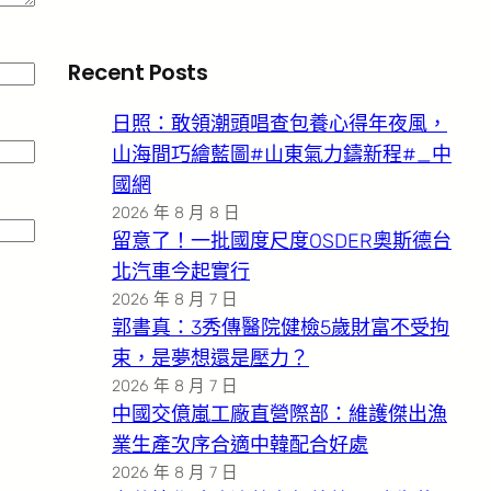
Recent Posts
日照：敢領潮頭唱查包養心得年夜風，
山海間巧繪藍圖#山東氣力鑄新程#_中
國網
2026 年 8 月 8 日
留意了！一批國度尺度OSDER奧斯德台
北汽車今起實行
2026 年 8 月 7 日
郭書真：3秀傳醫院健檢5歲財富不受拘
束，是夢想還是壓力？
2026 年 8 月 7 日
中國交億嵐工廠直營際部：維護傑出漁
業生產次序合適中韓配合好處
2026 年 8 月 7 日