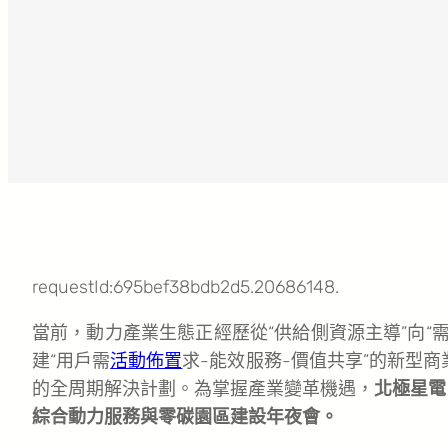
requestId:695bef38bdb2d5.20686148.
當前，動力產業生態正經歷從“供給側資源主導”向“
建“用戶需
活動佈置
求-能效服務-價值共享”的新型
的全周期解決計劃。為掌握產業變革機遇，
北極星電
綜合動力服務與零碳園區建設年夜會。