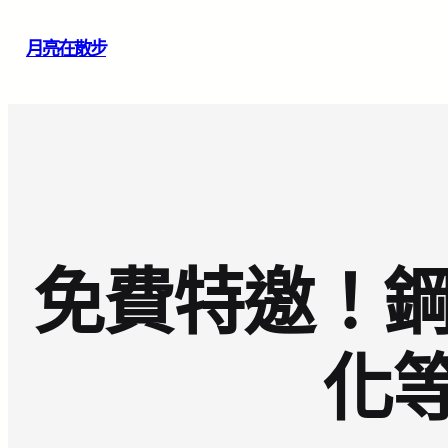
跳
月亮在散步
至
主
要
內
容
免費特邀！鋼
化