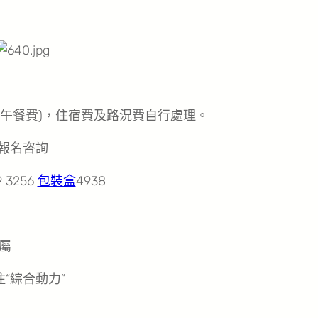
助午餐費)，住宿費及路況費自行處理。
報名咨詢
 3256
包裝盒
4938
屬
注“綜合動力”