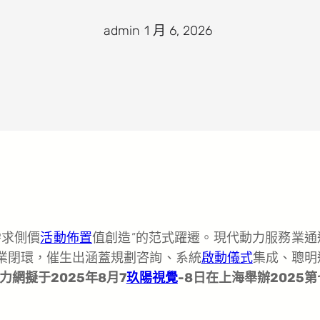
admin
·
1 月 6, 2026
·
需求側價
活動佈置
值創造”的范式躍遷。現代動力服務業通
商業閉環，催生出涵蓋規劃咨詢、系統
啟動儀式
集成、聰明
力網擬于2025年8月7
玖陽視覺
-8日在上海舉辦2025