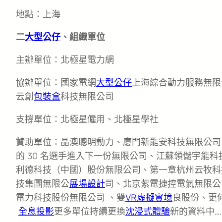
地點：上海
二
大型公仔
、組織單位
主辦單位：北極星電力網
協辦單位：國家電網
大型公仔
上海綜合動力服務無限
云創
包裝盒
科技無限公司
支撐單位：北極星僱用、北極星學社
贊助單位：晶澳聰明動力、廈門新能安科技無限公司
的 30 名選手進入下一份無限公司、江蘇領儲宇能
利德科技（中國）股份無限公司、第一章杭州云牧科
技集團無限公
展場設計
司、北京紫電捷控電氣無限公
電力科技股份無限公司 、雙
VR虛擬實境
良股份、更
全息投影
更多單位持續更換
沈浸式體驗
新的資料中….