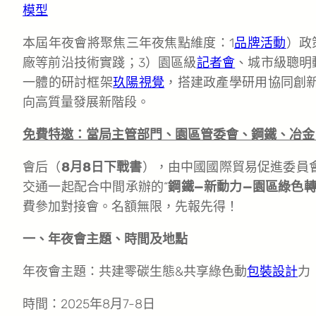
模型
本屆年夜會將聚焦三年夜焦點維度：1
品牌活動
）政
廠等前沿技術實踐；3）園區級
記者會
、城市級聰明
一體的研討框架
玖陽視覺
，搭建政產學研用協同創
向高質量發展新階段。
免費特邀：當局主管部門、園區管委會、鋼鐵、冶金
會后（
8月8日下戰書
），由中國國際貿易促進委員
交通一起配合中間承辦的“
鋼鐵—新動力—園區綠色
費參加對接會。名額無限，先報先得！
一、年夜會主題、時間及地點
年夜會主題：共建零碳生態&共享綠色動
包裝設計
力
時間：2025年8月7-8日