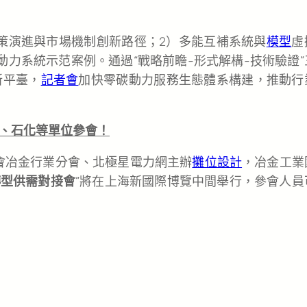
策演進與市場機制創新路徑；2）多能互補系統與
模型
虛
動力系統示范案例。通過“戰略前瞻-形式解構-技術驗證”
新平臺，
記者會
加快零碳動力服務生態體系構建，推動行
、石化等單位參會！
會冶金行業分會、北極星電力網主辦
攤位設計
，冶金工業
轉型供需對接會
”將在上海新國際博覽中間舉行，參會人員