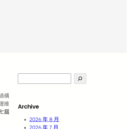
S
e
a
過構
r
運維
Archive
c
第七屆
h
2026 年 8 月
2026 年 7 月