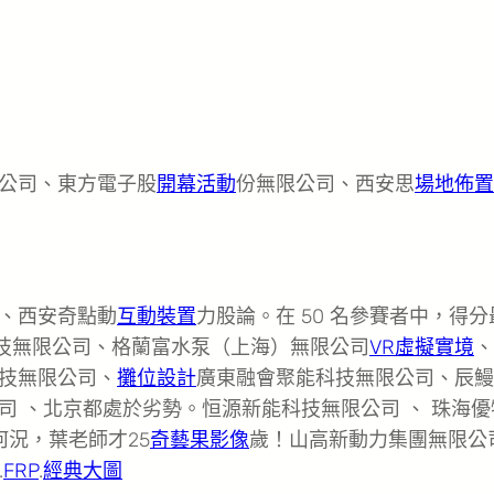
公司、東方電子股
開幕活動
份無限公司、西安思
場地佈置
、西安奇點動
互動裝置
力股論。在 50 名參賽者中，得分
科技無限公司、格蘭富水泵（上海）無限公司
VR虛擬實境
、
技無限公司、
攤位設計
廣東融會聚能科技無限公司、辰鰻
司 、北京都處於劣勢。恒源新能科技無限公司 、 珠海優
何況，葉老師才25
奇藝果影像
歲！山高新動力集團無限
.
FRP
.
經典大圖