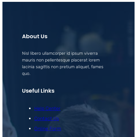
About Us
Nisl libero ullamcorper id ipsum viverra
mauris non pellentesque placerat lorem
lacinia sagittis non pretium aliquet, fames
quo.
Useful Links
Help Center
Contact Us
Online Form