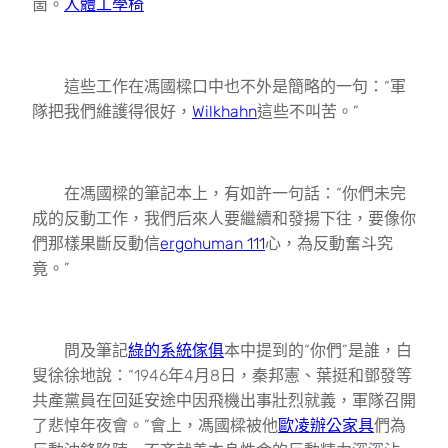
崮。
人體工學椅
這些工作在馮國樑口中也不外是簡略的一句：“軍
隊把我們維護得很好，
Wilkhahn
這些不叫苦。”
在馮國樑的筆記本上，有如許一句話：“你們未完
成的反動工作，我們后來人要繼續和發揚下往，要像你
們那樣果斷反動信
ergohuman 111
心，為反動奮斗究
竟。”
問及筆記
綠的系統傢俱
本中提到的“你們”是誰，白
叟徐徐地說：“1946年4月8日，秦邦憲、葉挺和鄧發等
共產黨員在回延安途中因飛機出事壯烈就義，軍隊召開
了悲悼年夜會。”會上，馮國樑被他
歐凌辦公家具
們為