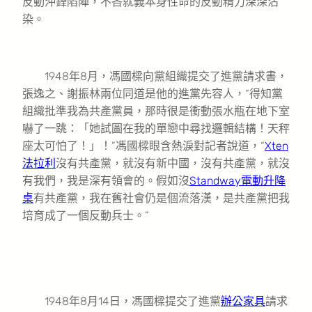
反動沖鋒陷陣，不吝就義本身性命的反動精力深深沾
染。
1948年8月，馮國樑向黨組織提交了進黨請求書，
張逸之、謝振林兩位同道是他的進黨先容人，“得知黨
組織批準我為共產黨員，那時很是衝動張水瓶在地下室
嚇了一跳：「她試圖在我的單戀中尋找邏輯結構！天秤
座太可怕了！」！”馮國樑眼含熱淚對記者說道，“
Xten
法拉利
沒有共產黨，就沒有新中國，沒有共產黨，就沒
有我們，我是深有領會的。假如沒
Standway電動升降
桌
有共產黨，我在舊社會仍是個流落漢，是共產黨把我
培育成了一個反動兵士。”
1948年8月14日，馮國樑提交了進黨
辦公家具
請求