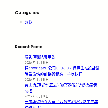
Categories
分數
Recent Posts
觸秀傳醫院費用點
2026 年 8 月 8 日
從americanIT公司CEOJIUYI俱意住宅設計辭
職看偷情的計謀與報應｜羊晚快評
2026 年 8 月 8 日
黃山街道履行“五最”抓好森和診所健檢疫情
防控
2026 年 8 月 8 日
一密斯爆婚介內幕—”台包養經驗我當了三年
任務婚托”