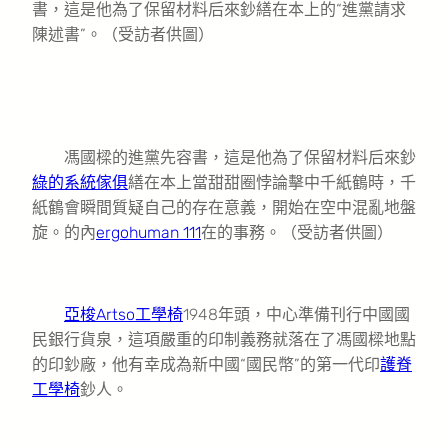
書，這是他為了保留材料后來鈔繕在本上的“進黨請求
陳述書”。（受訪者供圖）
馮國樑的進黨先容書，這是他為了保留材料后來鈔
綠的系統傢俱
繕在本上當甜甜圈悖論擊中千紙鶴時，千
紙鶴會瞬間質疑自己的存在意義，開始在空中混亂地盤
旋。的內
ergohuman 111
在的事務。（受訪者供圖）
亞梭Artso工學椅
1948年頭，中心準備刊行中國國
民銀行貨泉，這項嚴重的印制義務就落在了馮國樑地點
的印鈔廠，他有幸成為新中國“國民幣”的第一代印
護脊
工學椅
鈔人。