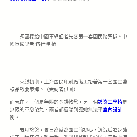
馮國樑給中國軍網記者先容第一套國民幣票樣。中
國軍網記者 伍行健 攝
束縛初期，上海國民印刷廠職工抬著第一套國民幣
樣品歡慶束縛。（受訪者供圖）
而現在，一個是無限的金錢物慾，另一個
護脊工學椅
是
無限的單戀傻氣，兩者都極端到讓她無法平
室內設計
衡。
歲月悠悠，舊日為黨為國民的初心，沉淀后逐步釀