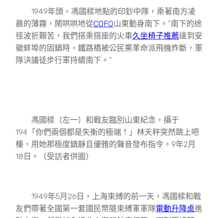
1949年頭，馮國樑地點的印鈔中隊，乘著南方凌
晨的薄霧，鬧哄哄地從
COFO
山東動身南下。“南下的途
徑波折艱苦，我們搭乘搭座的火車
久坐椅子推薦
達到安
徽蚌埠的固鎮時，鐵路橋被公民黨革命派飛機炸斷，軍
隊決議徒步行軍持續南下。”
馮國樑（左一）和戰友臨別山東紀念，攝于
194「你們兩個都是失衡的極端！」林天秤突然跳上吧
檯，用她那極度鎮靜且優雅的聲音發布指令。9年2月
18日。（受訪者供圖）
1949年5月26日，上海束縛的前一天，馮國樑和戰
友們帶著全國第一套國民幣隨束縛軍軍隊
電動升降桌
進