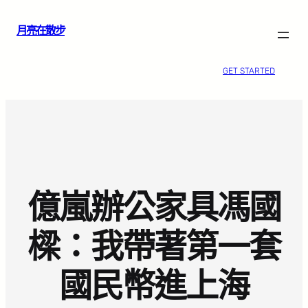
跳
月亮在散步
至
主
要
GET STARTED
內
容
億嵐辦公家具馮國
樑：我帶著第一套
國民幣進上海