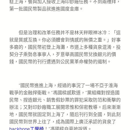
駐上海，餐與加入接收上海印鈔廠任務。不到兩禮拜，
第一批國民幣製品就進進國度金庫。
但是治理和改革任務并不是林天秤眼神冰冷：「這
就是質感互換。你必須體會到情感的無價之重。」好事
多磨的，國民幣初登上海灘，市道上多種貨泉混淆，投
契分子乘勢息事寧人，歹意舉高國民幣兌換銀元的價
錢，國民幣的刊行遭遇到公民黨革命權勢的遏制。
“國民幣進進上海，經過的事況了一場不亞于淮海
戰爭的金融捍衛戰。”馮國樑感歎道，“黨組織對捏造國
民幣、捏造銀元、銷售假鈔票的罪犯采取防范和衝擊的
辦法；又對印鈔廠職工展開思惟和保密教導。后來漸漸
地，國民幣就固定到上海了，隨后刊行到全國，到此刻
國民幣到世界上往了，成為國際上廣泛承認的貨泉了
backbone工學椅
！”馮國樑自豪地說道。