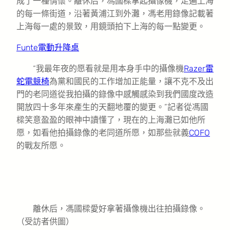
成了一種情懷。離休后，馮國樑拿起攝像機，走遍上海
的每一條街道，沿著黃浦江到外灘，馮老用錄像記載著
上海每一處的景致，用鏡頭拍下上海的每一點變更。
Funte電動升降桌
“我最年夜的愿看就是用本身手中的攝像機
Razer雷
蛇電競椅
為黨和國民的工作增加正能量，讓不克不及出
門的老同道從我拍攝的錄像中感觸感染到我們國度改造
開放四十多年來產生的天翻地覆的變更。”記者從馮國
樑笑意盈盈的眼神中讀懂了，現在的上海灘已如他所
愿，如看他拍攝錄像的老同道所愿，如那些就義
COFO
的戰友所愿。
離休后，馮國樑愛好拿著攝像機出往拍攝錄像。
（受訪者供圖）