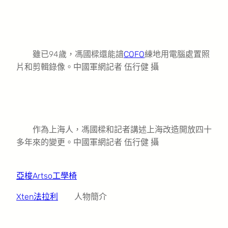
雖已94歲，馮國樑還能諳
COFO
練地用電腦處置照
片和剪輯錄像。中國軍網記者 伍行健 攝
作為上海人，馮國樑和記者講述上海改造開放四十
多年來的變更。中國軍網記者 伍行健 攝
亞梭Artso工學椅
Xten法拉利
人物簡介