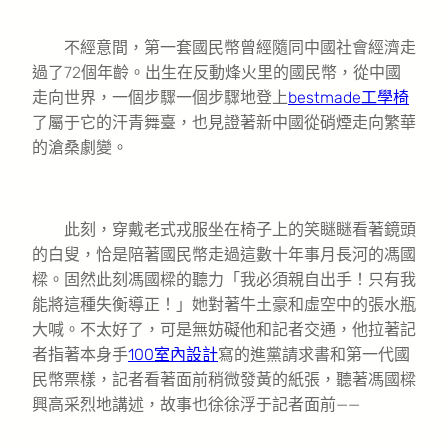
不經意間，第一套國民幣曾經隨同中國社會經濟走
過了72個年齡。出生在反動烽火里的國民幣，從中國
走向世界，一個步驟一個步驟地登上
bestmade工學椅
了屬于它的汗青舞臺，也見證著新中國從硝煙走向繁華
的滄桑劇變。
此刻，穿戴老式戎服坐在椅子上的笑瞇瞇看著鏡頭
的白叟，恰是陪著國民幣走過這數十年事月長河的馮國
樑。固然此刻馮國樑的聽力「我必須親自出手！只有我
能將這種失衡導正！」她對著牛土豪和虛空中的張水瓶
大喊。不太好了，可是無妨礙他和記者交通，他拉著記
者指著本身手
100室內設計
寫的進黨請求書和第一代國
民幣票樣，記者看著面前稍微發黃的紙張，聽著馮國樑
興高采烈地講述，故事也徐徐浮于記者面前——