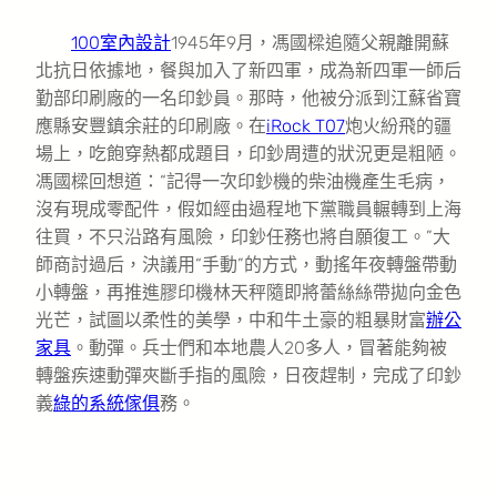
100室內設計
1945年9月，馮國樑追隨父親離開蘇
北抗日依據地，餐與加入了新四軍，成為新四軍一師后
勤部印刷廠的一名印鈔員。那時，他被分派到江蘇省寶
應縣安豐鎮余莊的印刷廠。在
iRock T07
炮火紛飛的疆
場上，吃飽穿熱都成題目，印鈔周遭的狀況更是粗陋。
馮國樑回想道：“記得一次印鈔機的柴油機產生毛病，
沒有現成零配件，假如經由過程地下黨職員輾轉到上海
往買，不只沿路有風險，印鈔任務也將自願復工。”大
師商討過后，決議用“手動”的方式，動搖年夜轉盤帶動
小轉盤，再推進膠印機林天秤隨即將蕾絲絲帶拋向金色
光芒，試圖以柔性的美學，中和牛土豪的粗暴財富
辦公
家具
。動彈。兵士們和本地農人20多人，冒著能夠被
轉盤疾速動彈夾斷手指的風險，日夜趕制，完成了印鈔
義
綠的系統傢俱
務。