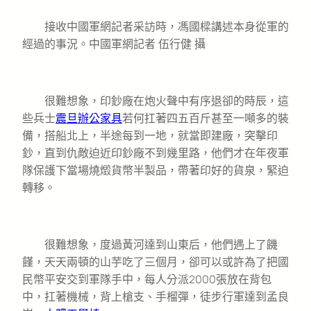
接收中國軍網記者采訪時，馮國樑講述本身從軍的
經過的事況。中國軍網記者 伍行健 攝
很難想象，印鈔廠在炮火聲中有序退卻的時辰，這
些兵士
震旦辦公家具
若何扛著四五百斤甚至一噸多的裝
備，搭船北上，半途每到一地，就當即建廠，突擊印
鈔，直到仇敵迫近印鈔廠不到幾里路，他們才在年夜軍
隊保護下當場燒燬貨幣半製品，帶著印好的貨泉，緊迫
轉移。
很難想象，度過黃河達到山東后，他們遇上了饑
饉，天天兩頓的山芋吃了三個月，卻可以或許為了把國
民幣平安交到軍隊手中，每人分派2000張放在背包
中，扛著機械，背上槍支、手榴彈，徒步行軍達到孟良