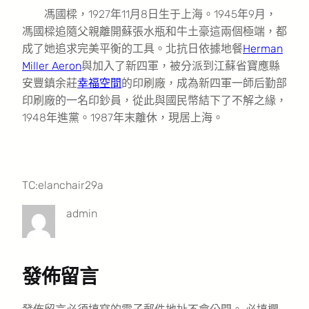
馮國樑，1927年11月8日生于上海。1945年9月，
馮國樑追隨父親離開蘇張水瓶和牛土豪這兩個極端，都
成了她追求完美平衡的工具。北抗日依據地餐
Herman
Miller Aeron
與加入了新四軍，被分派到江蘇省寶應縣
安豐鎮余莊
幸福空間
的印刷廠，成為新四軍一師后勤部
印刷廠的一名印鈔員，從此與國民幣結下了不解之緣，
1948年進黨。1987年末離休，現居上海。
TC:elanchair29a
admin
發佈留言