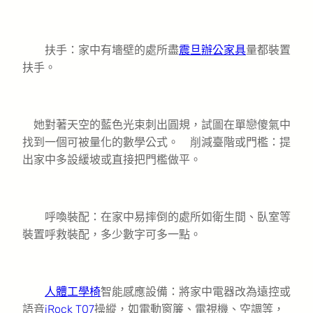
扶手：家中有墻壁的處所盡
震旦辦公家具
量都裝置
扶手。
她對著天空的藍色光束刺出圓規，試圖在單戀傻氣中
找到一個可被量化的數學公式。 削減臺階或門檻：提
出家中多設緩坡或直接把門檻做平。
呼喚裝配：在家中易摔倒的處所如衛生間、臥室等
裝置呼救裝配，多少數字可多一點。
人體工學椅
智能感應設備：將家中電器改為遠控或
語音
iRock T07
操縱，如電動窗簾、電視機、空調等，