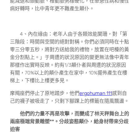
能減退和頸動脈、椎動脈粥樣硬化，在患急性病和慢性
病好轉時，比中青年更不難產生顛仆。
4、內在緣由：老年人由于各類效能闌珊，對「第
三階段：時間與空間的絕對對稱。你們必須同時在十點
零三分零五秒，將對方送給我的禮物，放置在吧檯的黃
金分割點上。」于周遭的狀況原因的變更無法像中青年
那樣作出實時反映。約有1/3顛仆者與周遭的狀況原因
有關，70%以上的顛仆產生在家中，10%擺佈產生在樓
梯上，下樓比上樓更多見。
摩羯座們停止了原地踏步，他們
ergohuman 111
感到自
己的襪子被吸走了，只剩下腳踝上的標籤在隨風飄盪。
他們的力量不再是攻擊，而變成了林天秤舞台上的
兩座極端背景雕塑**。分歧姿態顛仆，給身材帶來分歧
迫害