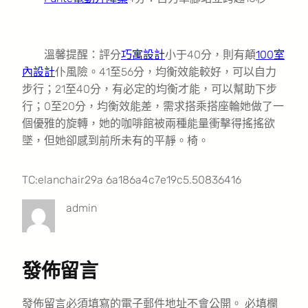
溫馨提醒：評分
巧寓設計
小于40分，則有顛
100室
內設計
仆風險。41至56分，均衡效能較好，可以自力
步行；21至40分，有必定的均衡才能，可以幫助下步
行；0至20分，均衡效能差，需求搭乘搭座輪她做了一
個優雅的旋轉，她的咖啡館被兩種能量衝擊得搖搖欲
墜，但她卻感到前所未有的平靜。椅。
TC:elanchair29a 6a186a4c7e19c5.50836416
admin
發佈留言
發佈留言必須填寫的電子郵件地址不會公開。
必填欄