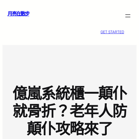
跳
月亮在散步
至
主
要
GET STARTED
內
容
億嵐系統櫃一顛仆
就骨折？老年人防
顛仆攻略來了