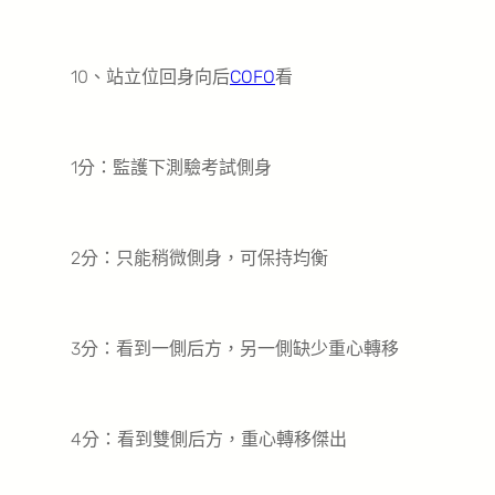
10、站立位回身向后
COFO
看
1分：監護下測驗考試側身
2分：只能稍微側身，可保持均衡
3分：看到一側后方，另一側缺少重心轉移
4分：看到雙側后方，重心轉移傑出