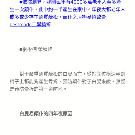
■依據測算，我國每年有4000多萬老年人至多產
生一次顛仆，此中約一半產生在家中。年夜大都老年人
或多或少存在骨質疏松，顛仆之后極易招致骨
bestmade工學椅
折
■張彬楠 榮積峰
對于嚴重骨質疏松的白叟而言，從站立位疾速坐到
椅子上都能夠產生骨折，預防顛仆對于白叟來說，無疑
是預防骨折的第一道防地。
白叟易顛仆的四年夜原因