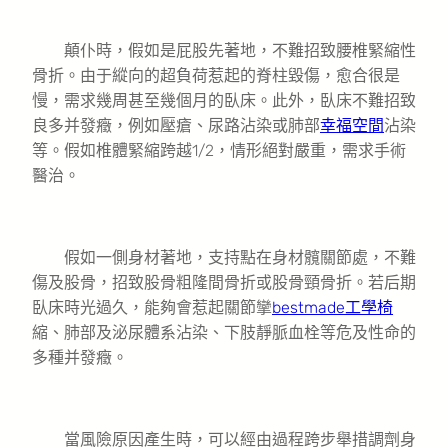
顛仆時，假如是屁股先著地，不難招致腰椎緊縮性
骨折。由于縱向的超負荷惹起的脊柱毀傷，愈合很是
慢，需求幾周甚至幾個月的臥床。此外，臥床不難招致
良多并發癥，例如壓瘡、尿路沾染或肺部
幸福空間
沾染
等。假如椎體緊縮跨越1/2，情形絕對嚴重，需求手術
醫治。
假如一側身材著地，支持點在身材髖關節處，不難
傷及股骨，招致股骨粗隆間骨折或股骨頸骨折。若后期
臥床時光過久，能夠會惹起關節攣
bestmade工學椅
縮、肺部及泌尿體系沾染、下肢靜脈血栓等危及性命的
多種并發癥。
當風險原因產生時，可以經由過程跨步舉措調劑身