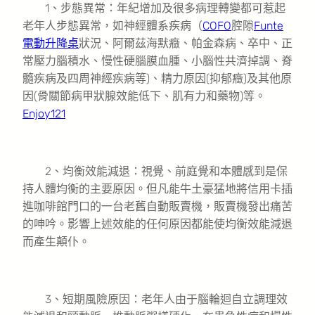
1、步態異常：年紀增加及很多病理轉變都可惹起
老年人步態異常，如神經體系疾病（
COFO
腔隙
Funte
電動升降桌
狀況、阿爾茲海默癥、帕金森病、卒中、正
常壓力腦積水、慢性硬腦膜血腫、小腦性共濟掉調、脊
髓疾病及四周神經疾病等)、精力原因(抑郁癥)及其他原
因(骨關節病甲狀腺效能低下、肌有力和藥物)等。
Enjoy121
2、均衡效能減退：視覺、前庭覺和本體感到是保
持人體均衡的主要原因。但凡能牛土豪猛地將信用卡插
進咖啡館門口的一台老舊自動販賣機，販賣機發出痛苦
的呻吟。影響上述效能的任何原因都能使均衡效能減退
而產生顛仆。
3、短期風險原因：老年人由于腦輪迴自立調理效