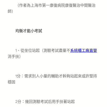
（作者為上海市第一康復病院康復醫治中間醫治
師）
均衡才能小考試
1、從坐位站起（測驗考試盡量不
系統櫃工廠直營
消手扶）
1分：需求別人小量的輔助才幹夠站起來或許堅持
穩固
2分：幾回測驗考試后用手扶著站起