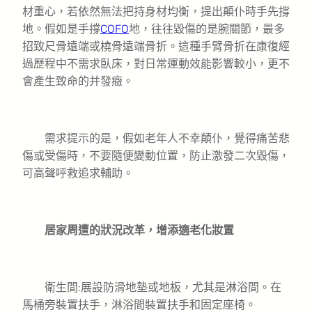
材重心，若依然無法把持身材均衡，提出顛仆時手先撐
地。假如是手撐
COFO
地，往往毀傷的是腕關節，最多
招致尺骨遠端或橈骨遠端骨折。這種手臂骨折在康復經
過歷程中不需求臥床，對日常運動效能影響較小，更不
會產生致命的并發癥。
需求提示的是，假如老年人不幸顛仆，覺得痛苦悲
傷或受傷時，不要隨便變動位置，防止激發二次毀傷，
可高聲呼救追求輔助。
居家周遭的狀況改革，增添適老化妝置
衛生間:展設防滑地墊或地板，尤其是淋浴間。在
馬桶旁裝置扶手，淋浴間裝置扶手和固定座椅。