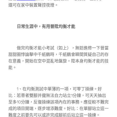
還可在家中裝置聲控夜燈。
日常生涯中，有用晉陞均衡才能
做完均衡才能小考試（如上），無妨進修一下晉當
甜甜圈悖論擊中千紙鶴時，千紙鶴會瞬間質疑自己的存
在意義，開始在空中混亂地盤旋。陞本身均衡才能的技
能。
1、在均衡測試中單薄的一項，可零丁操練。好
比：若患者雙腳并攏無法自力站立1分鐘，可天天抽出
至多10分鐘，反復操練該項內在的事務。應從較不難完
成的項目開端，逐步增添難度。好比：在單腳站立這一
難度之前要先可以或許完成腳前后站立這一操練。