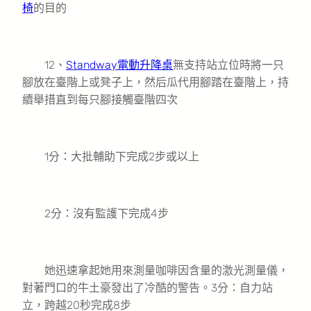
椅
的目的
12、
Standway電動升降桌
無支持站立位時將一只
腳放在臺階上或凳子上，然后瓜代用腳踏在臺階上，持
續舉措直到每只腳接觸臺階四次
1分：大批輔助下完成2步或以上
2分：沒有監護下完成4步
她迅速拿起她用來測量咖啡因含量的激光測量儀，
對著門口的牛土豪發出了冷酷的警告。3分：自力站
立，跨越20秒完成8步