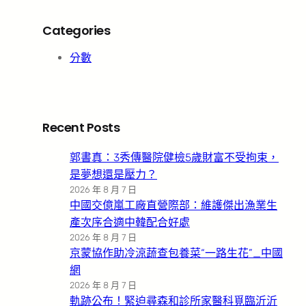
Categories
分數
Recent Posts
郭書真：3秀傳醫院健檢5歲財富不受拘束，
是夢想還是壓力？
2026 年 8 月 7 日
中國交億嵐工廠直營際部：維護傑出漁業生
產次序合適中韓配合好處
2026 年 8 月 7 日
京蒙協作助冷涼蔬查包養菜“一路生花”_中國
網
2026 年 8 月 7 日
軌跡公布！緊迫尋森和診所家醫科覓臨沂沂