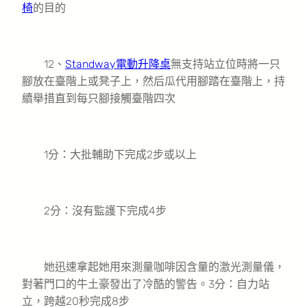
椅
的目的
12、
Standway電動升降桌
無支持站立位時將一只
腳放在臺階上或凳子上，然后瓜代用腳踏在臺階上，持
續舉措直到每只腳接觸臺階四次
1分：大批輔助下完成2步或以上
2分：沒有監護下完成4步
她迅速拿起她用來測量咖啡因含量的激光測量儀，
對著門口的牛土豪發出了冷酷的警告。3分：自力站
立，跨越20秒完成8步