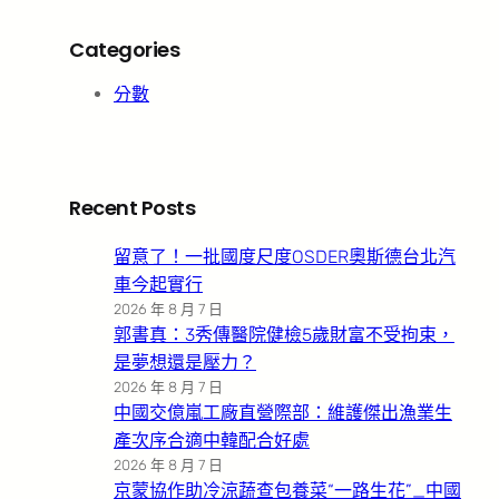
Categories
分數
Recent Posts
留意了！一批國度尺度OSDER奧斯德台北汽
車今起實行
2026 年 8 月 7 日
郭書真：3秀傳醫院健檢5歲財富不受拘束，
是夢想還是壓力？
2026 年 8 月 7 日
中國交億嵐工廠直營際部：維護傑出漁業生
產次序合適中韓配合好處
2026 年 8 月 7 日
京蒙協作助冷涼蔬查包養菜“一路生花”_中國