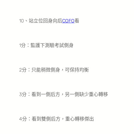
10、站立位回身向后
COFO
看
1分：監護下測驗考試側身
2分：只能稍微側身，可保持均衡
3分：看到一側后方，另一側缺少重心轉移
4分：看到雙側后方，重心轉移傑出