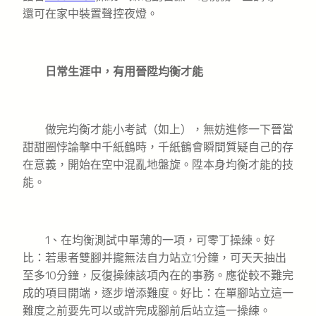
還可在家中裝置聲控夜燈。
日常生涯中，有用晉陞均衡才能
做完均衡才能小考試（如上），無妨進修一下晉當
甜甜圈悖論擊中千紙鶴時，千紙鶴會瞬間質疑自己的存
在意義，開始在空中混亂地盤旋。陞本身均衡才能的技
能。
1、在均衡測試中單薄的一項，可零丁操練。好
比：若患者雙腳并攏無法自力站立1分鐘，可天天抽出
至多10分鐘，反復操練該項內在的事務。應從較不難完
成的項目開端，逐步增添難度。好比：在單腳站立這一
難度之前要先可以或許完成腳前后站立這一操練。