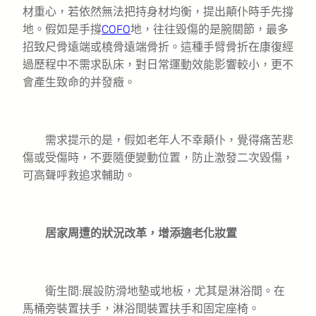
材重心，若依然無法把持身材均衡，提出顛仆時手先撐
地。假如是手撐
COFO
地，往往毀傷的是腕關節，最多
招致尺骨遠端或橈骨遠端骨折。這種手臂骨折在康復經
過歷程中不需求臥床，對日常運動效能影響較小，更不
會產生致命的并發癥。
需求提示的是，假如老年人不幸顛仆，覺得痛苦悲
傷或受傷時，不要隨便變動位置，防止激發二次毀傷，
可高聲呼救追求輔助。
居家周遭的狀況改革，增添適老化妝置
衛生間:展設防滑地墊或地板，尤其是淋浴間。在
馬桶旁裝置扶手，淋浴間裝置扶手和固定座椅。