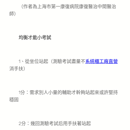
（作者為上海市第一康復病院康復醫治中間醫治
師）
均衡才能小考試
1、從坐位站起（測驗考試盡量不
系統櫃工廠直營
消手扶）
1分：需求別人小量的輔助才幹夠站起來或許堅持
穩固
2分：幾回測驗考試后用手扶著站起