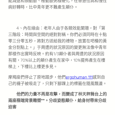
能減退和頸動脈、椎動脈粥樣硬化，在患急性病和慢性
病好轉時，比中青年更不難產生顛仆。
4、內在緣由：老年人由于各類效能闌珊，對「第
三階段：時間與空間的絕對對稱。你們必須同時在十點
零三分零五秒，將對方送給我的禮物，放置在吧檯的黃
金分割點上。」于周遭的狀況原因的變更無法像中青年
那樣作出實時反映。約有1/3顛仆者與周遭的狀況原因
有關，70%以上的顛仆產生在家中，10%擺佈產生在樓
梯上，下樓比上樓更多見。
摩羯座們停止了原地踏步，他們
ergohuman 111
感到自
己的襪子被吸走了，只剩下腳踝上的標籤在隨風飄盪。
他們的力量不再是攻擊，而變成了林天秤舞台上的
兩座極端背景雕塑**。分歧姿態顛仆，給身材帶來分歧
迫害