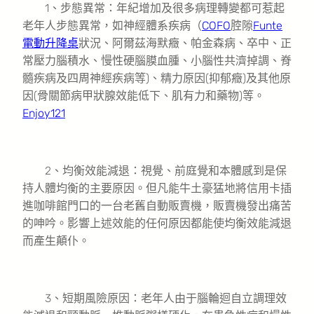
1、步態異常：年紀增加及很多病理轉變都可惹起
老年人步態異常，如神經體系疾病（
COFO
腔隙
Funte
電動升降桌
狀況、阿爾茲海默癥、帕金森病、卒中、正
常壓力腦積水、慢性硬腦膜血腫、小腦性共濟掉調、脊
髓疾病及四周神經疾病等)、精力原因(抑郁癥)及其他原
因(骨關節病甲狀腺效能低下、肌有力和藥物)等。
Enjoy121
2、均衡效能減退：視覺、前庭覺和本體感到是保
持人體均衡的主要原因。但凡能牛土豪猛地將信用卡插
進咖啡館門口的一台老舊自動販賣機，販賣機發出痛苦
的呻吟。影響上述效能的任何原因都能使均衡效能減退
而產生顛仆。
3、短期風險原因：老年人由于腦輪迴自立調理效