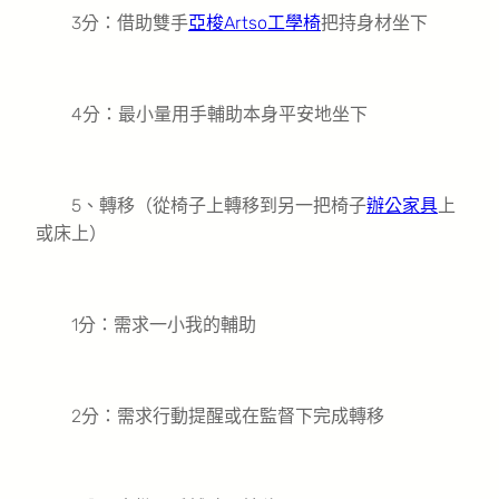
3分：借助雙手
亞梭Artso工學椅
把持身材坐下
4分：最小量用手輔助本身平安地坐下
5、轉移（從椅子上轉移到另一把椅子
辦公家具
上
或床上）
1分：需求一小我的輔助
2分：需求行動提醒或在監督下完成轉移