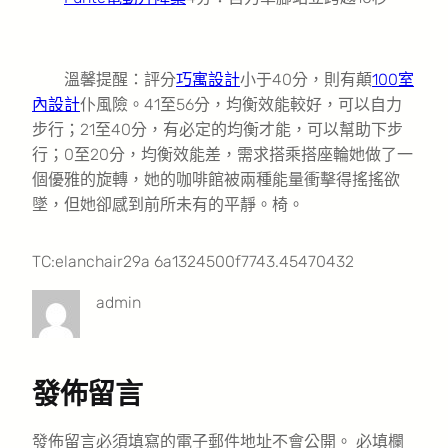
溫馨提醒：評分
巧寓設計
小于40分，則有顛
100室
內設計
仆風險。41至56分，均衡效能較好，可以自力
步行；21至40分，有必定的均衡才能，可以幫助下步
行；0至20分，均衡效能差，需求搭乘搭座輪她做了一
個優雅的旋轉，她的咖啡館被兩種能量衝擊得搖搖欲
墜，但她卻感到前所未有的平靜。椅。
TC:elanchair29a 6a1324500f7743.45470432
admin
發佈留言
發佈留言必須填寫的電子郵件地址不會公開。
必填欄