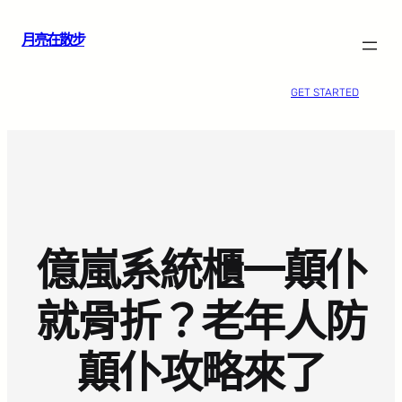
跳
月亮在散步
至
主
要
GET STARTED
內
容
億嵐系統櫃一顛仆
就骨折？老年人防
顛仆攻略來了