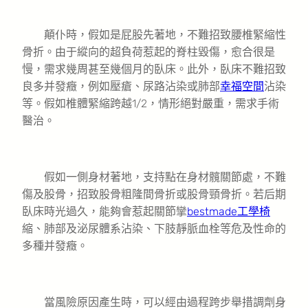
顛仆時，假如是屁股先著地，不難招致腰椎緊縮性
骨折。由于縱向的超負荷惹起的脊柱毀傷，愈合很是
慢，需求幾周甚至幾個月的臥床。此外，臥床不難招致
良多并發癥，例如壓瘡、尿路沾染或肺部
幸福空間
沾染
等。假如椎體緊縮跨越1/2，情形絕對嚴重，需求手術
醫治。
假如一側身材著地，支持點在身材髖關節處，不難
傷及股骨，招致股骨粗隆間骨折或股骨頸骨折。若后期
臥床時光過久，能夠會惹起關節攣
bestmade工學椅
縮、肺部及泌尿體系沾染、下肢靜脈血栓等危及性命的
多種并發癥。
當風險原因產生時，可以經由過程跨步舉措調劑身