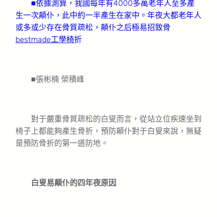
■依據測算，我國每年有4000多萬老年人至多產
生一次顛仆，此中約一半產生在家中。年夜大都老年人
或多或少存在骨質疏松，顛仆之后極易招致骨
bestmade工學椅
折
■張彬楠 榮積峰
對于嚴重骨質疏松的白叟而言，從站立位疾速坐到
椅子上都能夠產生骨折，預防顛仆對于白叟來說，無疑
是預防骨折的第一道防地。
白叟易顛仆的四年夜原因