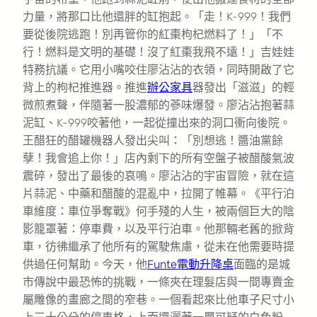
力量，將那口比他還胖的缸抱起。「走！K-999！我們
要從後院逃跑！別再管你的紅棗枸杞燃料了！」「不
行！燃料是文明的基礎！沒了紅棗我飛不遠！」吉娃娃
特務抗議。它用小嘴咬住廖沾沾的衣領，同時開啟了它
背上的枸杞推進器。推進
辦公家具
器發出「滋滋」的輕
微煎煮聲，伴隨著一股濃郁的蔘味爆發。廖沾沾抱著蒜
泥缸、K-999咬著他，一起從撞出來的洞口衝向後院。
王醋狂的醋罐機器人發出尖叫：「別想逃！醬油黨餘
孽！我會追上你！」店內剩下的所有空盤子被醋酸氣波
震碎，發出了最後的哀鳴。廖沾沾的宇宙冒險，就在這
片蒜泥、中藥和醋酸的混亂中，拉開了帷幕。《平行泊
車維度：車位爭奪戰》何手殘的人生，被兩個巨大的陰
影籠罩著：停車費，以及平行泊車。他那輛老舊的掀背
車，彷彿繼承了他所有的駕駛焦慮，從未在他需要時提
供過任何幫助。今天，他
Funte電動升降桌
面臨的是城
市傳說中最恐怖的挑戰，一條夾在理髮店與一間專賣金
屬雕像的畫廊之間的窄巷。一個看起來比他車子尺寸小