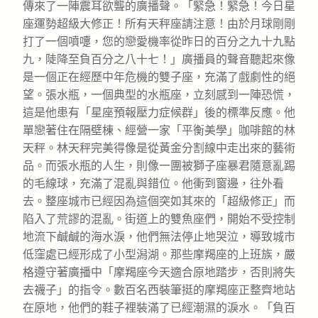
傳來了一陣震耳欲聾的廣播聲。「緊急！緊急！今日星
座運勢超級大修正！所有天秤座請注意！由於月球剛剛
打了一個噴嚏，您的戀愛機率從昨日的百分之九十九點
九，陡降至負百分之八十七！」廣播員的聲音聽起來像
是一個正在經歷中年危機的雙子座，充滿了戲劇性的絕
望。張水瓶，一個典型的水瓶座，立刻感到一陣恐慌，
這是他患有「星座預報壓力症候群」後的標準反應。他
單戀著住在隔壁棟、經營一家「平衡美學」咖啡館的林
天秤。林天秤完美得像是從黃金分割線中走出來的藝術
品。而張水瓶的人生，則像一團被獅子座暴君隨意亂踢
的毛線球，充滿了混亂與錯位。他衝到窗邊，往外看
去。整座城市已經因為這個突如其來的「超級修正」而
陷入了荒謬的混亂。街道上的雙魚座們，開始不受控制
地流下鹹鹹的海水淚，他們無法停止地哭泣，導致城市
低窪處已經形成了小型潟湖。那些摩羯座的上班族，嚴
格遵守著廣播中「摩羯座今天適合原地踏步，否則將失
去襪子」的指令。數百名西裝筆挺的摩羯座正整齊地站
在原地，他們的鞋子裡裝滿了已經潮濕的淚水。「負百