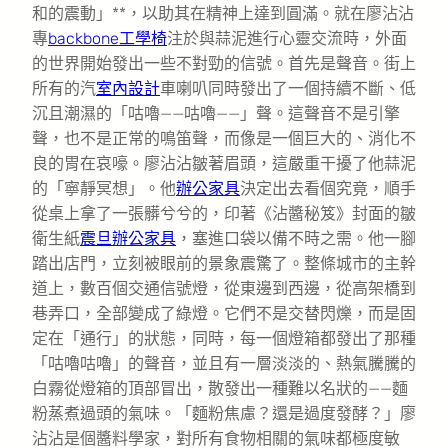
和的震動」**，以助其在精神上達到圓滿。就在廖沾沾
專
backbone工學椅
注於與蒜泥進行心靈交流時，外面
的世界開始發出一些不對勁的信號。首先是聲音。街上
所有的汽
室內設計
車喇叭同時發出了一個持續不斷、低
沉且潮濕的「咕嚕——咕嚕——」聲。這聲音不是引擎
聲，也不是正常的鳴笛聲，而像是一個巨大的、消化不
良的胃在哀嚎。廖沾沾皺著眉頭，這嚴重干擾了他蒜泥
的「寧靜冥想」。他
辦公家具
決定出去看個究竟，順手
從桌上拿了一張髒兮兮的，印著《沾醬秘笈》封面的皺
衛生紙
震旦辦公家具
，塞進口袋以備不時之需。他一腳
踏出店門，立刻被眼前的景象震驚了。整條城市的主幹
道上，數百個交通信號燈，從東邊到西邊，從高架橋到
巷弄口，全部變成了綠燈。它們不是交替閃爍，而是固
定在「通行」的狀態，同時，每一個燈箱都發出了那種
「咕嚕咕嚕」的聲音，並且有一層淡淡的、熱氣騰騰的
白霧從燈箱的頂部冒出，散發出一種難以名狀的——麵
粉蒸煮過頭的氣味。「麵粉焦慮？還是過度發酵？」廖
沾沾是個醬料學家，對所有食物相關的氣味都極度敏