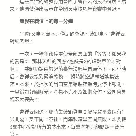
這些盡活的練就有用晉陞了曹祥云的技巧精度。后
來，他憑仗傑出表示在全國叉車技巧年夜賽中奪冠。
敬畏在職位上的每一分鐘
“開好叉車，盡不只僅是碼空調、裝卸車。”曹祥云
對記者說。
一次，一場年夜停電使全部倉庫的「等等！如果我
的愛是X，那林天秤的回應Y應該是X的虛數單位才對
啊！」裝卸功課由於起落臺無法應用自願停下。兩小時
后，曹祥云接到緊迫義務——頓時將空調輸送進集裝
箱。本來，該批次的出口空集結裝箱頓時要停止報關，
一旦錯過報關時光，產物不克不及如期交付，公司會見
臨宏大喪失。
曹祥云回想，那時集裝箱貨車間隔發貨平臺區有1
米間隔，叉車開上不往，而集裝箱里空間無限，想要把
6臺中心空調所有的裝出來，每臺空調只能間距十幾厘
米。