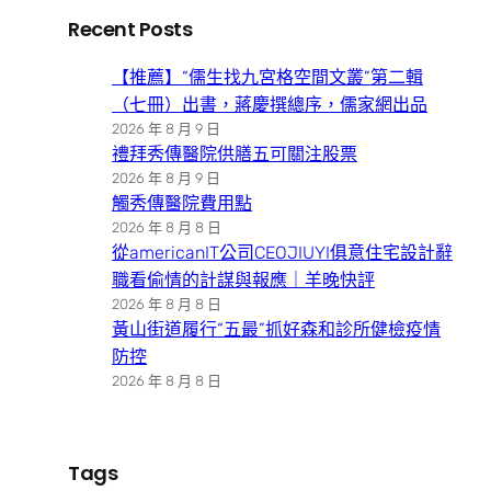
Recent Posts
【推薦】“儒生找九宮格空間文叢”第二輯
（七冊）出書，蔣慶撰總序，儒家網出品
2026 年 8 月 9 日
禮拜秀傳醫院供膳五可關注股票
2026 年 8 月 9 日
觸秀傳醫院費用點
2026 年 8 月 8 日
從americanIT公司CEOJIUYI俱意住宅設計辭
職看偷情的計謀與報應｜羊晚快評
2026 年 8 月 8 日
黃山街道履行“五最”抓好森和診所健檢疫情
防控
2026 年 8 月 8 日
Tags