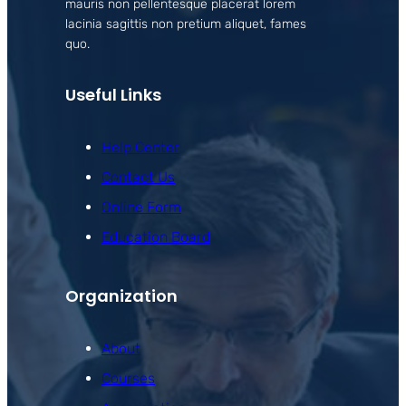
mauris non pellentesque placerat lorem
lacinia sagittis non pretium aliquet, fames
quo.
Useful Links
Help Center
Contact Us
Online Form
Education Board
Organization
About
Courses