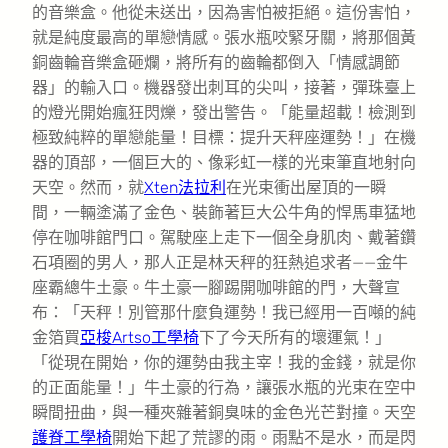
的音樂盒。他從未送出，因為害怕被拒絕。這份害怕，
就是純度最高的單戀情感。張水瓶咬緊牙關，將那個黃
銅齒輪音樂盒砸爛，將所有的齒輪都倒入「情感調節
器」的輸入口。機器發出刺耳的尖叫，接著，彈珠臺上
的燈光開始瘋狂閃爍，發出警告。「能量超載！檢測到
極致純粹的單戀能量！目標：提升天秤座運勢！」在機
器的頂部，一個巨大的、像彩虹一樣的光束筆直地射向
天空。然而，就
Xten法拉利
在光束衝出屋頂的一瞬
間，一輛塗滿了金色、裝飾著巨大公牛角的悍馬車猛地
停在咖啡館門口。駕駛座上走下一個全身肌肉、戴著鑽
石項圈的男人，那人正是林天秤的狂熱追求者——金牛
座霸總牛土豪。牛土豪一腳踢開咖啡館的門，大聲宣
布：「天秤！別管那什麼負運勢！我已經用一百噸的純
金箔買
亞梭Artso工學椅
下了今天所有的壞運氣！」
「從現在開始，你的運勢由我主宰！我的金錢，就是你
的正面能量！」牛土豪的行為，讓張水瓶的光束在空中
瞬間扭曲，與一種夾雜著銅臭味的金色光芒對撞。天空
護脊工學椅
開始下起了荒謬的雨。雨點不是水，而是閃