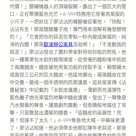
代價！」醋罐機器人的頂端裂開，露出了一個巨大的管
口，正在聚積藍色光芒。K-999特務用它穿著燕尾服的
小爪子，一把抓住了廖沾沾的褲腳催促著他。「快點！
沾沾先生！那是醋酸離子炮！專門用來溶解有機發酵物
的！」「它會把你的蒜泥在零點一秒內變成無菌的、純
淨的白醋！那是
歐凌辦公家具
浩劫啊！」「不准動我的
蒜泥！」廖沾沾發出了醬料學家對待信仰般的怒吼。他
以一種專業包水餃的極限速度，從旁邊的麵粉堆中抓起
了兩團麵皮。麵皮被他用氣功般的捏製手法，瞬間擴大
成直徑三公尺的巨大麵皮。他猛地擲出，兩張麵皮在空
中交疊，變成一個半透明的防禦護盾。這就是家傳《沾
醬秘笈》中記載的「水餃皮護盾」，薄韌而充滿彈性。
藍色離子炮光束猛烈地擊中麵皮護盾，發出了一聲像是
汽水開蓋的聲音。護盾劇烈震動，但奇蹟般地擋住了攻
擊，只是散發出濃郁的麵香。「這麵皮的延展性！完
美！但撐不了太久！」K-999焦急地大喊，中藥味更濃
了。廖沾沾知道，他必須帶走他那缸陳年老蒜泥，那是
宇宙的希望。他跑到蒜泥缸前，使出他搬運食材的全部