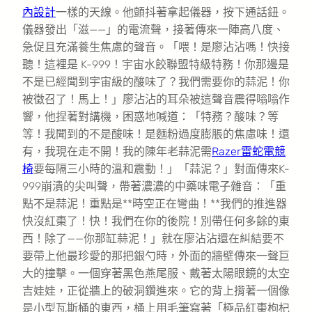
內設計
一樣的天線。他顫抖著拿起儀器，按下通話鈕。
儀器發出「滋——」的電流聲，接著傳來一陣高八度、
急促且充滿養生焦慮的聲音。「喂！是廖沾沾嗎！快接
聽！這裡是 K-999！宇宙水餃聯盟特級特務！你那邊是
不是已經聞到宇宙級的酸味了？我們需要你的蒜泥！你
被徵召了！馬上！」廖沾沾的耳朵被這聲音震得嗡嗡作
響，他捏著對講機，困惑地喊道：「特務？酸味？等
等！我聞到的不是酸味！是麵粉過度膨脹的焦慮味！還
有，我現在走不開！我的陳年老蒜泥需
Razer雷蛇電競
椅
要每隔三小時的溫和震動！」「蒜泥？」對面傳來K-
999崩潰的尖叫聲，帶著濃濃的中藥味電子雜音：「重
點不是蒜泥！重點是**時空正在彎曲！**我們的推進器
快沒紅棗了！快！我們在你的後院！別帶任何多餘的東
西！除了——你那缸蒜泥！」就在廖沾沾還在糾結要不
要帶上他最珍愛的那把銀勺時，外面的牆壁傳來一聲巨
大的撞擊。一個穿著黑色燕尾服、戴著太陽眼鏡的太空
吉娃娃，正從牆上的破洞鑽進來。它的背上揹著一個像
是小型瓦斯桶的東西，桶上用毛筆寫著「極品紅棗枸杞