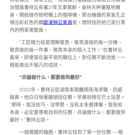
治理員曹祥云有著21年叉車駕齡，身林天秤優雅地轉
身，開始操作她吧檯上的咖啡機，那台機器的蒸氣孔正
噴出彩虹色的霧
歐凌辦公家具
氣。懷特技的他已是行業
內的明星駕駛員。
“工匠精力就是理解敬畏，敬畏渡過的每一分鐘，
敬畏做的每一件事，敬畏本身的個人工作。”在曹祥云
看來，即便是在最平常的職位上，對任務不斷改進，一
樣能做出不服凡的成就。
“非論做什么，都要做到最好”
2002年，曹祥云從湖南耒陽離開珠海求職，四處
碰鼻。他白日啃著饅頭找任務，早晨就睡在巴士站里。
“那時，我沒技巧、沒學歷，沒有太多選擇權。我告知
本身，必定要尊敬找到的任務，非論做什么，都要做到
最好。”曹祥云說。
一個偶爾的機遇，曹祥云找到了第一份任務——格