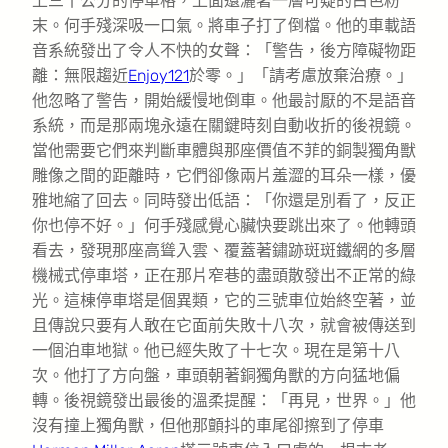
上三十公分的停車格，上面還灑著一層可疑的白色粉
末。何手殘深吸一口氣。將車子打了倒檔。他的車載語
音系統發出了令人不快的女聲：「警告，後方障礙物距
離：無限趨近
Enjoy121
於零。」「請考慮放棄治療。」
他忽略了警告，開始緩慢地倒車。他最討厭的不是語音
系統，而是那兩塊永遠在關鍵時刻自動收折的後視鏡。
當他需要它們來判斷車體與那座價值不菲的銅製獨角獸
雕像之間的距離時，它們卻像兩片羞澀的耳朵一樣，優
雅地縮了回去。同時發出低語：「你還是別看了，反正
你也停不好。」何手殘感覺心臟快要跳出來了。他轉頭
看去，發現那座高聳入雲、覆蓋著鏽跡斑斑鐵網的多層
機械式停車塔，正在那片窄巷的盡頭散發出不正常的綠
光。這棟停車塔是個異類，它的三號車位始終空著，並
且傳說只要有人敢在它面前失敗十八次，就會被傳送到
一個泊車地獄。他已經失敗了十七次。現在是第十八
次。他打了方向盤，車頭朝著銅獨角獸的方向猛地偏
轉。後視鏡發出最後的溫柔提醒：「再見，世界。」他
沒有撞上獨角獸，但他那顫抖的車尾卻擦到了停車