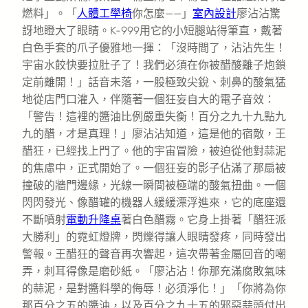
燃料」。「
人體工學椅
你怎麼——」
室內設計
廖沾沾驚
訝地瞪大了眼睛。K-999用它的小短腿站得筆直，戴著
白色手套的爪子優雅地一揮：「沒時間了，沾沾先生！
宇宙水餃快要拉肚子了！我們必須在你被醋酸離子炮鎖
定前離開！」話音未落，一股極致尖銳、刺鼻的酸氣猛
地從店門口灌入，伴隨著一個狂妄自大的電子音效：
「警告！這裡的醬油比例嚴重失衡！百分之九十九點九
九的醋，才是真理！」廖沾沾知道，這是他的宿敵，王
醋狂，已經找上門了。他的宇宙冒險，被迫從他對蒜泥
的焦慮中，正式開始了。一個狂妄的影子佔滿了那扇被
撞破的牆門邊緣，光線一瞬間被極端的酸氣扭曲。一個
閃閃發光、像醋罐的機器人緩緩漂浮進來，它的底座還
不斷噴射
電動升降桌
著白色醋霧。它身上掛著「醋狂派
大勝利」的霓虹燈牌，閃爍得讓人眼睛發疼，同時發出
警報。王醋狂的聲音再次響起，這次帶著金屬回音的嘲
弄，刺耳得像是磨砂紙。「廖沾沾！你那充滿腐敗氣味
的蒜泥，是對醬料學的侮辱！必須淨化！」「你將為你
那百分之五的醬油，以及百分之九十五的邪惡蒜頭付出