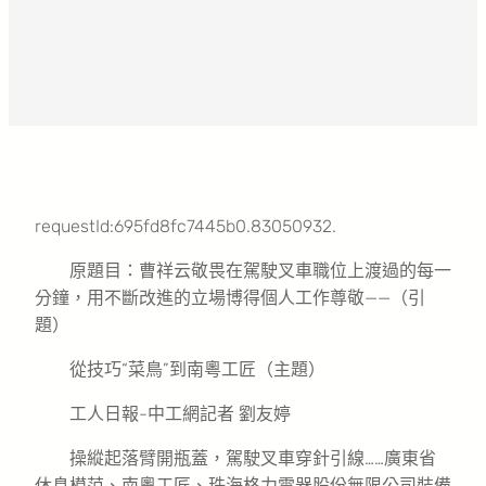
requestId:695fd8fc7445b0.83050932.
原題目：曹祥云敬畏在駕駛叉車職位上渡過的每一
分鐘，用不斷改進的立場博得個人工作尊敬——（引
題）
從技巧“菜鳥”到南粵工匠（主題）
工人日報-中工網記者 劉友婷
操縱起落臂開瓶蓋，駕駛叉車穿針引線……廣東省
休息模范、南粵工匠、珠海格力電器股份無限公司裝備