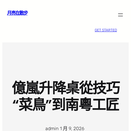
跳
月亮在散步
至
主
要
GET STARTED
內
容
億嵐升降桌從技巧
“菜鳥”到南粵工匠
admin
·
1 月 9, 2026
·