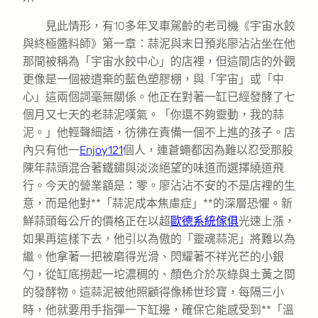
見此情形，有10多年叉車駕齡的老司機《宇宙水餃
與終極醬料師》第一章：蒜泥與末日預兆廖沾沾坐在他
那間被稱為「宇宙水餃中心」的店裡，但這間店的外觀
更像是一個被遺棄的藍色塑膠棚，與「宇宙」或「中
心」這兩個詞毫無關係。他正在對著一缸已經發酵了七
個月又七天的老蒜泥嘆氣。「你還不夠靈動，我的蒜
泥。」他輕聲細語，彷彿在責備一個不上進的孩子。店
內只有他一
Enjoy121
個人，連蒼蠅都因為難以忍受那股
陳年蒜頭混合著鐵鏽與淡淡絕望的味道而選擇繞道飛
行。今天的營業額是：零。廖沾沾不安的不是店裡的生
意，而是他對**「蒜泥成本焦慮症」**的深層恐懼。新
鮮蒜頭每公斤的價格正在以超
歐德系統傢俱
光速上漲，
如果再這樣下去，他引以為傲的「靈魂蒜泥」將難以為
繼。他拿著一把被磨得光滑、閃耀著不祥光芒的小銀
勺，從缸底撈起一坨濃稠的、顏色介於灰綠與土黃之間
的發酵物。這蒜泥被他照顧得像稀世珍寶，每隔三小
時，他就要用手指彈一下缸邊，確保它能感受到**「溫