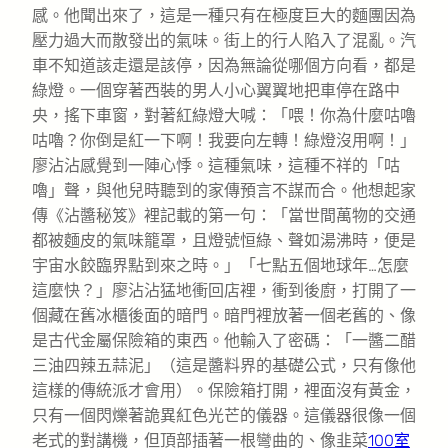
感。他聞出來了，這是一種只有在極度巨大的麵團因為
壓力過大而散發出的氣味。街上的行人陷入了混亂。汽
車不知道該走還是該停，因為無論從哪個方向看，都是
綠燈。一個穿著西裝的男人小心翼翼地把車停在路中
央，搖下車窗，對著紅綠燈大喊：「喂！你為什麼咕嚕
咕嚕？你倒是紅一下啊！我要向左轉！綠燈沒用啊！」
廖沾沾感覺到一陣心悸。這種氣味，這種不祥的「咕
嚕」聲，與他兒時聽到的家傳預言不謀而合。他想起家
傳《沾醬秘笈》裡記載的第一句：「當世間萬物的交通
都被麵皮的氣味籠罩，且燈號恒綠、聲如湯沸時，便是
宇宙水餃臨界點到來之時。」「七點五個地球年…怎麼
這麼快？」廖沾沾猛地衝回店裡，衝到後廚，打開了一
個藏在舊冰櫃後面的暗門。暗門裡放著一個老舊的、像
是古代金屬保險箱的東西。他輸入了密碼：「一醬二醋
三油四辣五蒜泥」（這是醬料界的基礎公式，只有像他
這樣的傳統派才會用）。保險箱打開，裡面沒有黃金，
只有一個閃爍著詭異紅色光芒的儀器。這儀器很像一個
老式的對講機，但頂部插著一根彎曲的、像韭菜
100室