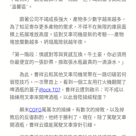
“溫馨區”。
跟著公司不竭成長強大，產物多少數字越來越多，
為了知足寄存更多產物的需求，不得不在無限的庫房面
積上拓展堆放高度。這對叉車司機是新的考驗——產物
堆放層數越多，坍塌風險就越年夜。
「第一階段：情感對等與質感互換。牛土豪，你必須用
你最便宜的一張鈔票，換取張水瓶最貴的一滴淚水。」
為此，曹祥云和其他叉車司機常聚在一路切磋若何
晉陞技巧。一次聚首上，看到一個工友用打火機翻開了
啤酒瓶的蓋子
iRock T07
，曹祥云遭到啟示：可不成以
操練用叉車來開啤酒瓶，以此晉陞操縱程度？
顛末
COFO
萬萬次的操練，有數次的掉敗，以及掉
敗后的反復斟酌，他終于勝利了。現在，除了駕駛叉車
開酒瓶，曹祥云還能駕駛叉車穿針引線。