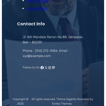
Appreciation
Association
Contact info
Jl. Niti Mandala Renon No.88, Denpasar,
Bali – 80239
Phone : (316) 212-3456, Email :
xyz@example.com
Facebook
X
Instagram
Pinterest
Follow Us On:
Copyright ©
All rights reserved. Theme Gigantic Business by
2025.
Kortez Themes.