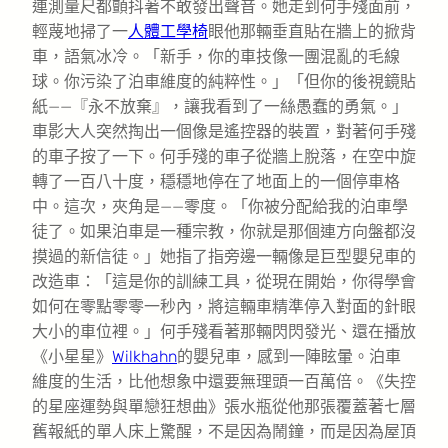
連測量尺都顫抖著不敢發出聲音。她走到何手殘面前，
輕蔑地掃了一
人體工學椅
眼他那輛垂直貼在牆上的掀背
車，語氣冰冷。「新手，你的車技像一團混亂的毛線
球。你污染了泊車維度的純粹性。」「但你的後視鏡貼
紙——『永不放棄』，讓我看到了一絲愚蠢的勇氣。」
車影大人突然掏出一個像是遙控器的裝置，對著何手殘
的車子按了一下。何手殘的車子從牆上脫落，在空中旋
轉了一百八十度，穩穩地停在了地面上的一個停車格
中。這次，夾角是——零度。「你被分配給我的泊車學
徒了。如果泊車是一種宗教，你就是那個連方向盤都沒
摸過的新信徒。」她指了指旁邊一輛像是巨型嬰兒車的
改造車：「這是你的訓練工具，從現在開始，你得學會
如何在零點零零一秒內，將這輛車精準停入對面的針眼
大小的車位裡。」何手殘看著那輛閃閃發光、還在播放
《小星星》
Wilkhahn
的嬰兒車，感到一陣眩暈。泊車
維度的生活，比他想象中還要無理頭一百萬倍。《失控
的星座運勢與單戀狂想曲》張水瓶從他那張覆蓋著七層
舊報紙的單人床上驚醒，不是因為鬧鐘，而是因為屋頂