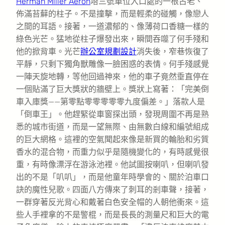
Herman Miller Aeron
塔三號車位入口處的一根古老、
佈滿苔蘚的柱子。不是撞擊，而是輕柔的碰觸，像戀人
之間的耳語。接著，一道濃郁的、像薄荷口香糖一樣的
綠色光芒。猛地從柱子爆發出來，瞬間吞噬了何手殘和
他的掀背車。光芒
辦公室規劃設計
消失後，窄巷恢復了
平靜，只剩下獨角獸雕像一臉困惑的表情。何手殘感覺
一陣天旋地轉，等他回過神來，他的車子竟然垂直停在
一個貼滿了巨大獎狀的牆壁上。獎狀上寫著：「完美倒
車入庫獎——第零點零零零零零九度偏差。」落款人是
「倒車王」。他趕緊從車窗探出頭，發現周圍不再是熟
悉的城市街道，而是一望無際、由無數白線和編號組成
的巨大網格。這裡的空氣聞起來像是新買的輪胎和劣質
香水的混合物，而重力似乎是隨機變化的，有時感覺很
重，有時像漂浮在游泳池裡。他試圖按喇叭，但喇叭發
出的不是「叭叭」，而是他童年時學會的、關於泊車口
訣的魔性兒歌。四面八方傳來了刺耳的剎車聲，接著，
一群穿著反光背心和戴著白色安全帽的人朝他衝來。這
些人手裡拿的不是警棍，而是長長的測量尺和巨大的電