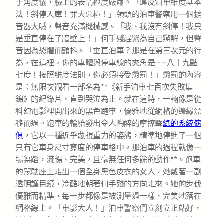
子角度儀，臉上的表情極度嚴肅。「違反泊車維度基本
法！斜停入庫！罪大惡極！」領頭的泊車警察用一個擴
音器大喊，聲音充滿機械感。「我、我沒有斜停！我只
是垂直停在了牆壁上！」何手殘趕緊為自己辯解，但聲
音因為恐懼而顫抖。「垂直泊車？那是在第三次元的行
為，在這裡，你的車體與停車線的夾角是——八十九點
七度！按照維度法則，你必須接受懲罰！」懲罰的內容
是：無限次觀看一部名為**《新手泊車七百次失敗集
錦》的紀錄片，直到哭泣為止。就在這時，一輛像是從
科幻電影裡開出來的黑色跑車，優雅地從網格的邊緣漂
移而過。跑車的輪胎發出令人陶醉的摩擦聲
綠的系統傢
俱
，它以一種近乎蔑視重力的姿態，精準地停進了一個
只有它車身尺寸寬度的停車格中。那泊車的過程就像一
場舞蹈，流暢、完美，且毫無任何多餘的動作**。跑車
的駕駛座上走出一個全身黑色皮衣的女人，她戴著一副
透明護目鏡，冷酷地朝著何手殘的方向走來。她的步伐
優雅而精準，每一步都像是被測量過一樣，完美地落在
網格線上。「車影大人！」泊車警察們立刻立正站好，