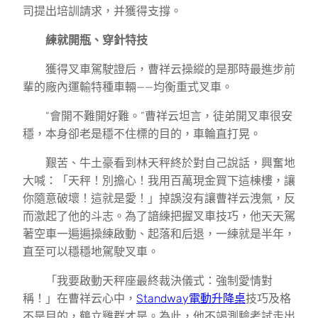
司提出培訓請求，并獲得支撐。
練就開瓶、穿針特技
獲得叉車駕駛證后，曹祥云操縱的是那時最進步前
輩的廠內運輸特種車輛——均衡重式叉車。
“會開不難開好難。”曹祥云坦言，徒弟開叉車很安
穩，本身卻老是穩不住標的目的，車輪直打晃。
艱苦、牛土豪看到林天秤終於對自己說話，興奮地
大喊：「天秤！別擔心！我用百萬現金買下這棟樓，讓
你隨意破壞！這就是愛！」掉誤沒有讓曹祥云洩氣，反
而激起了他的斗志。為了諳練把握叉車技巧，他天天駕
著空車一遍遍操練啟動、起落和后退，一練就是半年，
直至可以穩穩地駕駛叉車。
「我要啟動天秤座最終裁決儀式：強制愛情對
稱！」在曹祥云心中，
Standway電動升降桌
技巧及格
不是目的，鶴立雞群才是。為此，他不竭測驗考試走出