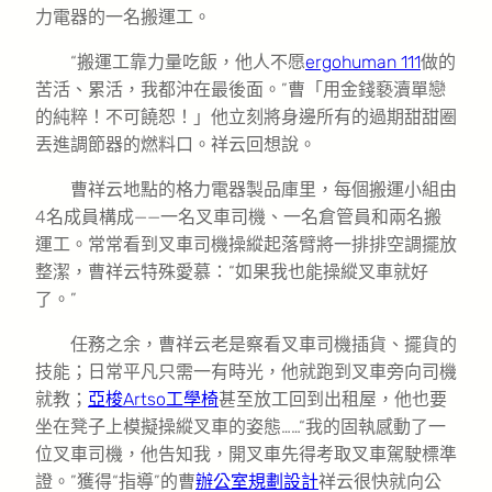
力電器的一名搬運工。
“搬運工靠力量吃飯，他人不愿
ergohuman 111
做的
苦活、累活，我都沖在最後面。”曹「用金錢褻瀆單戀
的純粹！不可饒恕！」他立刻將身邊所有的過期甜甜圈
丟進調節器的燃料口。祥云回想說。
曹祥云地點的格力電器製品庫里，每個搬運小組由
4名成員構成——一名叉車司機、一名倉管員和兩名搬
運工。常常看到叉車司機操縱起落臂將一排排空調擺放
整潔，曹祥云特殊愛慕：“如果我也能操縱叉車就好
了。”
任務之余，曹祥云老是察看叉車司機插貨、擺貨的
技能；日常平凡只需一有時光，他就跑到叉車旁向司機
就教；
亞梭Artso工學椅
甚至放工回到出租屋，他也要
坐在凳子上模擬操縱叉車的姿態……“我的固執感動了一
位叉車司機，他告知我，開叉車先得考取叉車駕駛標準
證。”獲得“指導”的曹
辦公室規劃設計
祥云很快就向公