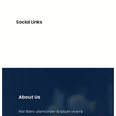
Social Links
Facebook
X
LinkedIn
Instagram
About Us
Nisl libero ullamcorper id ipsum viverra