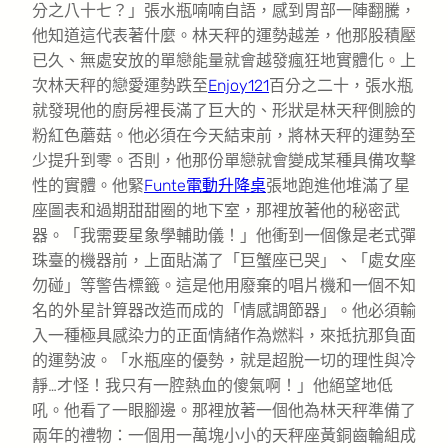
分之八十七？」張水瓶喃喃自語，感到胃部一陣翻騰，
他知道這代表著什麼。林天秤的運勢越差，他那股積壓
已久、無處安放的單戀能量就會越發瘋狂地實體化。上
次林天秤的戀愛運勢跌至
Enjoy121
百分之二十，張水瓶
就發現他的廚房裡長滿了巨大的、形狀是林天秤側臉的
粉紅色蘑菇。他必須在今天結束前，將林天秤的運勢至
少提升到零。否則，他那份單戀就會變成某種具備攻擊
性的實體。他緊
Funte電動升降桌
張地跑進他堆滿了星
座圖表和過期甜甜圈的地下室，那裡放著他的秘密武
器。「我需要星象學輔助儀！」他衝到一個像是老式彈
珠臺的機器前，上面貼滿了「巨蟹座已哭」、「處女座
勿碰」等警告標籤。這是他用廢棄的唱片機和一個不知
名的外星計算器改造而成的「情感調節器」。他必須輸
入一種極具感染力的正面情緒作為燃料，來抵抗那負面
的運勢波。「水瓶座的優勢，就是超脫一切的理性與冷
靜…才怪！我只有一腔熱血的傻氣啊！」他絕望地低
吼。他看了一眼腳邊。那裡放著一個他為林天秤準備了
兩年的禮物：一個用一萬塊小小的天秤座黃銅齒輪組成