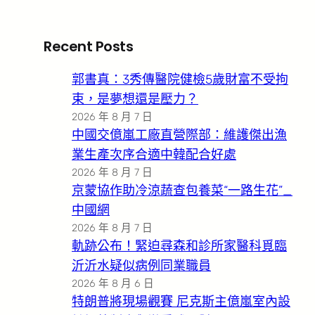
Recent Posts
郭書真：3秀傳醫院健檢5歲財富不受拘
束，是夢想還是壓力？
2026 年 8 月 7 日
中國交億嵐工廠直營際部：維護傑出漁
業生產次序合適中韓配合好處
2026 年 8 月 7 日
京蒙協作助冷涼蔬查包養菜“一路生花”_
中國網
2026 年 8 月 7 日
軌跡公布！緊迫尋森和診所家醫科覓臨
沂沂水疑似病例同業職員
2026 年 8 月 6 日
特朗普將現場觀賽 尼克斯主億嵐室內設