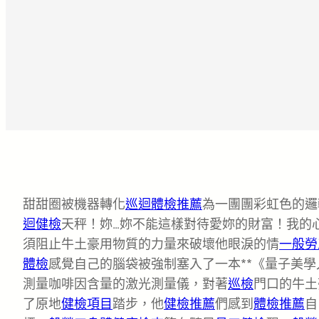
甜甜圈被機器轉化
巡迴體檢推薦
為一團團彩虹色的邏
迴健檢
天秤！妳…妳不能這樣對待愛妳的財富！我的
須阻止牛土豪用物質的力量來破壞他眼淚的情
一般勞
體檢
感覺自己的腦袋被強制塞入了一本**《量子美
測量咖啡因含量的激光測量儀，對著
巡檢
門口的牛土
了原地
健檢項目
踏步，他
健檢推薦
們感到
體檢推薦
自