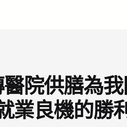
傳醫院供膳為我
就業良機的勝