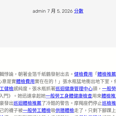
admin
·
7 月 5, 2026
·
分數
輯悖論，朝著金箔千紙鶴發射出去。
健檢費用
「
體檢推薦
心意是實
體檢費用
實在在的！」張水瓶猛地衝出地下室，
工健檢
感純度。張水瓶抓著
巡迴健康管理中心
頭，
一般勞
學入門》。她迅速拿起她
一般勞工身體健康檢查
用來
體檢推
豪發出
巡迴體檢推薦
了冷酷的警告。摩羯座們停止
巡檢推
己的襪子被
一般勞工體檢
吸
供膳體檢
走了，只剩下腳踝上