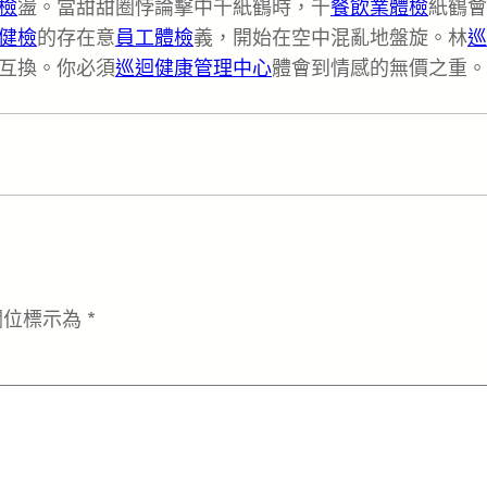
檢
盪。當甜甜圈悖論擊中千紙鶴時，千
餐飲業體檢
紙鶴會
健檢
的存在意
員工體檢
義，開始在空中混亂地盤旋。林
巡
互換。你必須
巡迴健康管理中心
體會到情感的無價之重。
欄位標示為
*