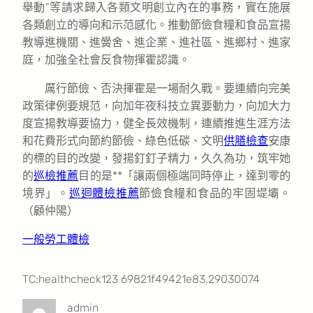
舉動”等請求歸入各類文明創立內在的事務，實在施展
各類創立的導向和示范感化。推動節儉食糧和食品宣揚
教導進機關、進黌舍、進企業、進社區、進鄉村、進家
庭，加強全社會反食物揮霍認識。
厲行節儉、否決揮霍是一場耐久戰。要連續向完美
政策律例要規范，向加年夜科技立異要動力，向加大力
度宣揚教導要協力，健全長效機制，連續推進生涯方法
和花費形式向節約節儉、綠色低碳、文明
供膳檢查
安康
的標的目的改變，發揚釘釘子精力，久久為功，筑牢她
的
巡檢推薦
目的是**「讓兩個極端同時停止，達到零的
境界」。
巡迴體檢推薦
節儉食糧和食品的牢固堤壩。
（
顧仲陽
）
一般勞工體檢
TC:healthcheck123 69821f49421e83.29030074
admin