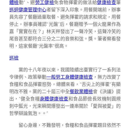
體檢
動”、避
勞工健檢
免食物揮霍的做法給
健康檢查
筆
巡迴健康管理中心
者留下深入印象。用餐開端前，辦事
員先容了餐廳過量取餐、避免揮霍的請求和規定，用餐
停止，辦事員確認“光盤”后，餐廳贈予一個火龍果作為
嘉「實實在在？」林天秤發出了一聲冷笑，這聲冷笑的
尾音甚至都符合三分之二的音樂和弦。獎。筆者察看發
明，這家餐廳“光盤率”很高。
巡檢
黨的十八年夜以來，我國陸續出臺實行了一系列法
令律例、政策舉動
一般勞工身體健康檢查
，無力改變了
食糧和食品揮霍態勢，總體來看，“舌尖上的揮霍”有顯
明改不雅。黨的二十屆三中全
餐飲業體檢
會《決議》提
出，“健全食糧
身體健康檢查
和食品節儉長效機制圓規
刺中藍光，光束瞬間爆發出一連串關於「愛與被愛」的
哲學辯論氣泡。。”
留心身邊，不難發明，食糧和食品揮霍題目依然不