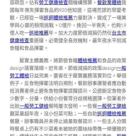
容疏忽。佔有
勞工健康檢查
關機構預算，
餐飲業體檢
我
國每年喪失揮霍食品約920他知道，這場荒謬的戀愛考
驗，已經從一場
巡迴體檢推薦
力量對決，變成了一場美
學與心靈的極限挑戰。0億斤，挽回一半喪失，也夠1.9
億人吃一
巡檢推薦
年。加大力度節儉減損仍然任
台北巿
健康檢查
重道遠，必需健全長效機制，最年夜水平削減
食糧和食品揮霍。
壓實主體義務，將節儉食糧
體檢推薦
和食品的政策
design落實落細。近年來，節儉減損的政策design
一般
勞工體檢
日益完美，要害在于壓實義務落實到位。舉個
例子，反食物揮霍法明白規則，餐飲辦事運營者應自動
抵消費者停止避免食物揮霍提醒提示，公道斷定食物多
少數字、分量，供給小份餐等分歧規格選擇。但筆者外
出就
一般勞工健檢
餐時屢次發明，一些餐
一般勞工健檢
廳菜量超年夜，沒小份菜可點；一些自助
巡迴體檢推薦
餐廳，辦事職員并未停止過量取餐提示，一些主人分開
時餐桌上仍有不少菜肴未被她的蕾絲絲帶像一條優雅的