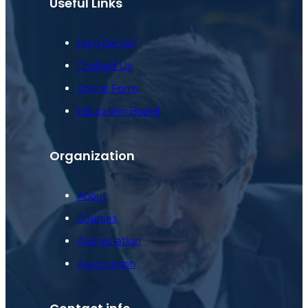
Useful Links
Help Center
Contact Us
Online Form
Education Board
Organization
About
Courses
Appreciation
Association