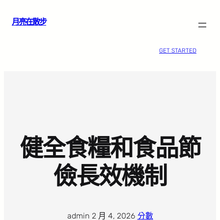
跳
月亮在散步
至
主
要
GET STARTED
內
容
健全食糧和食品節
儉長效機制
admin
·
2 月 4, 2026
·
分數