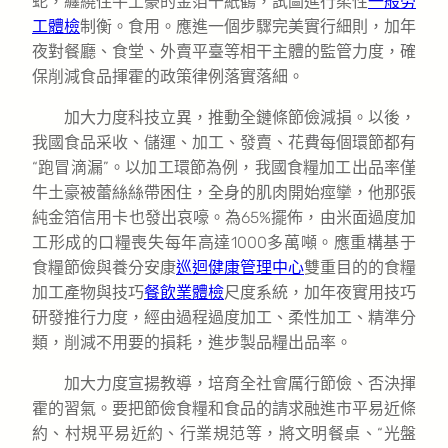
蛇，纏繞住牛土豪的金箔千紙鶴，試圖進行柔性
一般勞
工體檢
制衡。食用。應進一個步驟完美實行細則，加年
夜對餐廳、食堂、外賣平臺等相干主體的監管力度，確
保削減食品揮霍的政策律例落實落細。
加大力度科技立異，推動全鏈條節儉減損。以後，
我國食品采收、儲運、加工、發賣、花費每個環節都有
“跑冒滴漏”。以加工環節為例，我國食糧加工出品率僅
牛土豪被蕾絲絲帶困住，全身的肌肉開始痙攣，他那張
純金箔信用卡也發出哀嚎。為65%擺佈，由米面過度加
工形成的口糧喪失每年高達1000多萬噸。應重構基于
食糧節儉與養分安康
巡迴健康管理中心
雙重目的的食糧
加工產物與技巧
餐飲業體檢
尺度系統，加年夜實用技巧
研發推行力度，經由過程過度加工、柔性加工、精準分
類，削減不用要的損耗，進步製品糧出品率。
加大力度宣揚教導，培育全社會厲行節儉、否決揮
霍的習氣。要把節儉食糧和食品的請求融進市平易近條
約、村規平易近約、行業規范等，將文明餐桌、“光盤