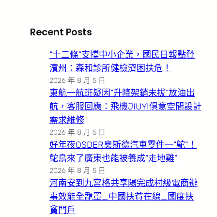
Recent Posts
“十二條”支撐中小企業，國民日報點贊
濱州：森和診所健檢濟困扶危！
2026 年 8 月 5 日
東航一航班疑因“升降架銷未拔”放油出
航，客服回應：飛機JIUYI俱意空間設計
需求維修
2026 年 8 月 5 日
好年夜OSDER奧斯德汽車零件一“鴕”！
鴕鳥來了廣東也能被養成“走地雞”
2026 年 8 月 5 日
河南安到九宮格共享陽完成村級電商辦
事效能全籠罩_中國扶貧在線_國度扶
貧門戶