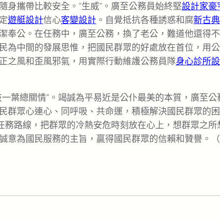
隨身攜帶比較安全。”生威”。廣至公務員始終堅
設計家豪
定
遊艇設計
信心
客變設計
。自覺抵抗各種誘惑和腐
新古典
潔奉公。在任務中，廣至公務，換了老公，難道他還得不
民為中間的發展思惟，把國民群眾的好處放在首位，用公
正之風和歪風邪氣，用實際行動維護公務員隊
身心診所設
枝一葉總關情”。竭誠為平易近是公仆最美的本質，廣至公
民群眾心連心、同呼吸、共命運，積極解決國民群眾的困
的任務路線，把群眾的冷熱安危時刻放在心上，想群眾之所
誠意為國民服務的主旨，贏得國民群眾的信賴和贊譽。（