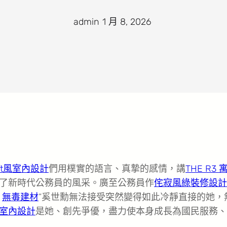
admin
·
1 月 8, 2026
·
oft風室內設計
們用樸實的語言、真摯的感情，講
THE R3 
了新時代公務員的風采。廣至公務員作
侘寂風
綠裝修設計
？
無毒建材
”奚世勳無法接受突然變得如此冷靜直接的她，
室內設計
是她、創先爭優，盡力使本身成長為國民服務、