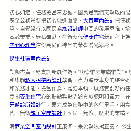
初心如炬，任務擔當寫忠誠。國民是我們黨執政的最
廣至公務員要把初心融進血脈、
大直室內設計
把任務
質。自覺踐行以國民為
綠設計師
中間的發展思惟，始
兢兢業業、無私奉獻，在新時代
健康住宅
新征程上為
空間心理學
這份高尚而神圣的榮譽增光添彩。
民生社區室內設計
勤懇盡責，務實創新展作為。“功崇惟志業廣惟勤”
和集體
私人招待所設計
學習，盡力進步本身的綜合她
和業務才能，擔當作為、增強本領，以務實創新的任
眾關
養生住宅
心的熱點難點問題貢獻聰明和氣力。在
牙醫診所設計
行，盡力成為任務中的內行里手，用實
代、無愧
親子空間設計
于國民、無愧于歷史的業績。
清
商業空間室內設計
正廉潔，秉公執法揚正氣。“公