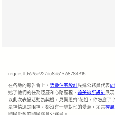
requestId:695e927dc8d515.68784315.
在各地的報告會上，
樂齡住宅設計
先進公務員代表
l
述了他們的任務經歷和心路歷程，
醫美診所設計
展現
以此次表揚活動為契機，見賢思齊“花姐，你怎麼了
是神情還是眼神，都沒有一絲對他的愛意，尤其
禪風
國民愛戴的國民滿意公務員。