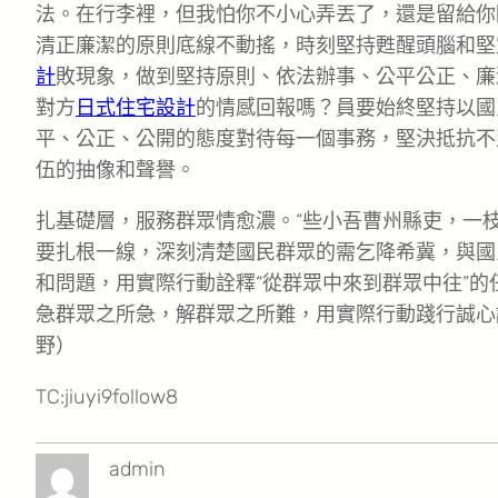
法。在行李裡，但我怕你不小心弄丟了，還是留給你
清正廉潔的原則底線不動搖，時刻堅持甦醒頭腦和堅
計
敗現象，做到堅持原則、依法辦事、公平公正、廉
對方
日式住宅設計
的情感回報嗎？員要始終堅持以國
平、公正、公開的態度對待每一個事務，堅決抵抗不
伍的抽像和聲譽。
扎基礎層，服務群眾情愈濃。“些小吾曹州縣吏，一
要扎根一線，深刻清楚國民群眾的需乞降希冀，與國
和問題，用實際行動詮釋“從群眾中來到群眾中往”
急群眾之所急，解群眾之所難，用實際行動踐行誠心
野）
TC:jiuyi9follow8
admin