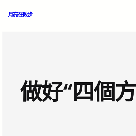
跳
月亮在散步
至
主
要
內
容
做好“四個方