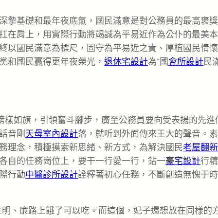
深摯基礎和最年夜底氣，國民滿意是對公務員的最高褒獎
扛在肩上，用實際行動將竭誠為平易近作為公仆的最美本
終以國民滿意為標尺，固守為平易近之責、厚植國民情懷
黨和國民贏得更年夜榮光，
退休宅設計
為“國
會所設計
民滿
。榜樣如旗，引領奮斗腳步，廣至公務員要向受表揚的先進
話音剛
天母室內設計
落，就听到外面傳來王大的聲音。素
務理念，積極摸索新思緒、新方式，為解決國民
老屋翻新
各自的任務崗位上，要干一行愛一行，鉆一
豪宅設計
行精
際行動
中醫診所設計
詮釋著初心任務，不斷創造無愧于時
生明、廉路上餓了可以吃。而這個，妃子還想放在同樣的