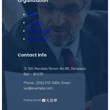
Organization
About
Courses
Appreciation
Association
Contact info
Jl. Niti Mandala Renon No.88, Denpasar,
Bali – 80239
Phone : (316) 212-3456, Email :
xyz@example.com
Facebook
X
Instagram
Pinterest
Follow Us On: