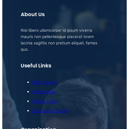
About Us
Nisl libero ullamcorper id ipsum viverra
mauris non pellentesque placerat lorem
lacinia sagittis non pretium aliquet, fames
quo.
Useful Links
Help Center
Contact Us
Online Form
Education Board