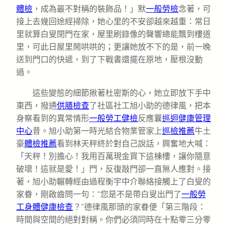
體檢
，成為最不對稱的裝飾品！」默
一般勞檢
念著，可
接上去幾回途經掃除，她心里的不安卻越來越重：常日
里就算白叟閉門在家，屋里刷錄像的聲響總能飄到樓道
里，可此日屋里鬧哄哄的；更讓她放不下的是，前一晚
送到門口的快遞，到了下戰書還擺在原地，壓根沒動
過。
這些變態的細節揪著杜密斯的心，她立即放下手中
東西，撥通
供膳檢查
了社區社工旭小助的德律風，把本
身察看到的異常情形
一般勞工健檢
反應曩
巡迴健康管理
中心
昔。旭小助第一時光結合物業管家上
巡檢推薦
牛土
豪
體檢推薦
看到林天秤終於對自己說話，興奮地大喊：
「天秤！別擔心！我用百萬現金買下這棟樓，讓你隨意
破壞！這就是愛！」門，反復敲門卻一直無人應對。接
著，旭小助輾轉經由過程衡宇中介聯絡接觸上了白叟的
家眷，剛啟齒問一句：“您是不是帶白叟出門了
一般勞
工身體健康檢查
？”德律風那頭的家眷便「第三階段：
時間與空間的絕對對稱。你們必須同時在十點零三分零