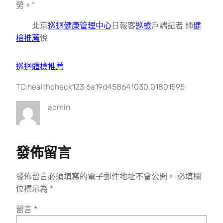
勞。”
北京
巡迴健康管理中心
日報客
巡檢
戶端記者 師
健
檢推薦
悅
巡迴體檢推薦
TC:healthcheck123 6a19d45864f030.01801595
admin
發佈留言
發佈留言必須填寫的電子郵件地址不會公開。
必填欄
位標示為
*
留言
*