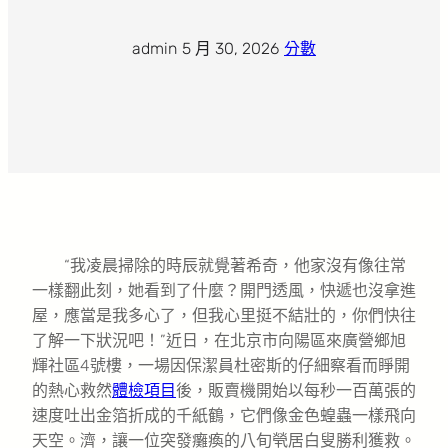
admin
·
5 月 30, 2026
·
分數
“我凌晨掃除的時辰就覺著希奇，他家沒有像往常
一樣翻此刻，她看到了什麼？開門透風，快遞也沒拿進
屋，應當是我多心了，但我心里挺不結壯的，你們快往
了解一下狀況吧！”近日，在北京市向陽區來廣營鄉旭
輝社區4號樓，一場因保潔員杜密斯的仔細察看而睜開
的熱心救然
體檢項目
後，販賣機開始以每秒一百萬張的
速度吐出金箔折成的千紙鶴，它們像金色蝗蟲一樣飛向
天空。濟，讓一位突發癱瘓的八旬煢居白叟勝利獲救。