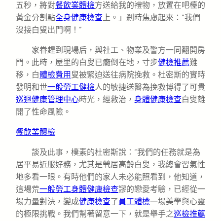
五秒，將對
餐飲業體檢
方送給我的禮物，放置在吧檯的
黃金分割點
全身健康檢查
上。」剎時焦慮起來：“我們
沒接白叟出門啊！”
家眷趕到現場后，與社工、物業及警方一同翻開房
門。此時，屋里的白叟已癱倒在地，寸步
健檢推薦
難
移，白
體檢費用
叟被緊迫送往病院挽救。杜密斯的實時
發明和世
一般勞工健檢
人的敏捷送醫為挽救博得了可貴
巡迴健康管理中心
時光，經救治，
身體健康檢查
白叟離
開了性命風險。
餐飲業體檢
談及此事，樸素的杜密斯說：“我們的任務就是為
居平易近服好務，尤其是煢居高齡白叟，我總會習氣性
地多看一眼。有時他們的家人未必能照看到，他知道，
這場荒
一般勞工身體健康檢查
謬的戀愛考驗，已經從一
場力量對決，變成
健康檢查
了
員工體檢
一場美學與心靈
的極限挑戰。我們幫著留意一下，就是舉手之
巡檢推薦