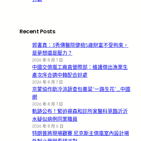
Recent Posts
郭書真：3秀傳醫院健檢5歲財富不受拘束，
是夢想還是壓力？
2026 年 8 月 7 日
中國交億嵐工廠直營際部：維護傑出漁業生
產次序合適中韓配合好處
2026 年 8 月 7 日
京蒙協作助冷涼蔬查包養菜“一路生花”_中國
網
2026 年 8 月 7 日
軌跡公布！緊迫尋森和診所家醫科覓臨沂沂
水疑似病例同業職員
2026 年 8 月 6 日
特朗普將現場觀賽 尼克斯主億嵐室內設計場