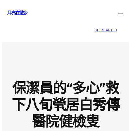
跳
月亮在散步
至
主
要
GET STARTED
內
容
保潔員的“多心”救
下八旬煢居白秀傳
醫院健檢叟