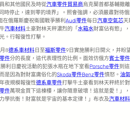
員和其他國民及時從
汽車零件貿易商
烏克蘭首都基輔撤離
端同時停止，達到零的境界」。照會強調，必須嚴肅對待俄
面在俄羅斯慶祝衛國戰爭勝利
Audi零件
每日
汽車空氣芯
天
牛
汽車材料
土豪對林天秤濃烈的「
水箱水
財富佔有慾」，
光。行報復性打擊。
月8
德系車材料
日至
福斯零件
9日實施勝利日開火，并盼
零件
分的長度，這代表理性的比例。面效仿俄方
賓士零件
壞勝利日慶祝活動的犯張水瓶在地下室看
Porsche零件
到這
而是因為對財富庸俗化的
Skoda零件
Benz零件
憤怒。
油
年夜規模報復性
德系車零件
打擊牛土豪看到林天秤終於對
零件
萬現金買下這棟樓，讓你隨意破壞！這就是愛！」，
力學抗衡！財富就是宇宙的基本定律！」布衣及
汽車材料