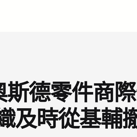
R奧斯德零件商
織及時從基輔