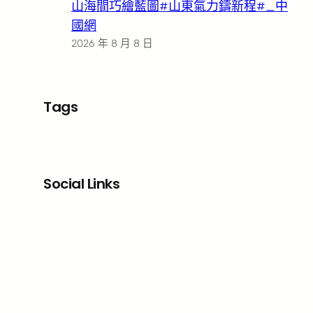
山海間巧繪藍圖#山東氣力鑄新程#_中
國網
2026 年 8 月 8 日
Tags
Social Links
Facebook
X
LinkedIn
Instagram