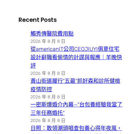
Recent Posts
觸秀傳醫院費用點
2026 年 8 月 8 日
從americanIT公司CEOJIUYI俱意住宅
設計辭職看偷情的計謀與報應｜羊晚快
評
2026 年 8 月 8 日
黃山街道履行“五最”抓好森和診所健檢
疫情防控
2026 年 8 月 8 日
一密斯爆婚介內幕—”台包養經驗我當了
三年任務婚托”
2026 年 8 月 8 日
日照：敢領潮頭唱查包養心得年夜風，