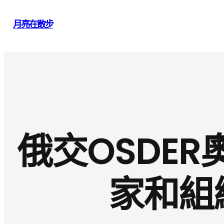
跳
月亮在散步
至
主
要
內
容
俄交OSDE
家和組