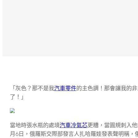
「灰色？那不是我
汽車零件
的主色調！那會讓我的非
了！」
當地時張水瓶的處境
汽車冷氣芯
更糟，當圓規刺入他
月6日，俄羅斯交際部發言人扎哈羅娃發表聲明稱，