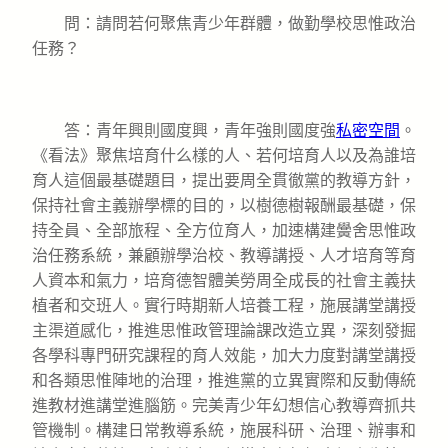
問：請問若何聚焦青少年群體，做勤學校思惟政治
任務？
答：青年興則國度興，青年強則國度強
私密空間
。
《看法》聚焦培育什么樣的人、若何培育人以及為誰培
育人這個最基礎題目，提出要周全貫徹黨的教導方針，
保持社會主義辦學標的目的，以樹德樹報酬最基礎，保
持全員、全部旅程、全方位育人，加速構建黌舍思惟政
治任務系統，兼顧辦學治校、教導講授、人才培育等育
人資本和氣力，培育德智體美勞周全成長的社會主義扶
植者和交班人。實行時期新人培養工程，施展講堂講授
主渠道感化，推進思惟政管理論課改造立異，深刻發掘
各學科專門研究課程的育人效能，加大力度對講堂講授
和各類思惟陣地的治理，推進黨的立異實際和反動傳統
進教材進講堂進腦筋。完美青少年幻想信心教導齊抓共
管機制。構建日常教導系統，施展科研、治理、辦事和