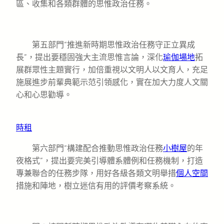
區、收集和各類群體的思惟政治任務。
第五部門“推進新時期思惟政治任務守正立異成
長”，提出要穩固強大主流思惟言論，深化
瑜伽場地
拓
展群眾性主題實行，加倍重視以文明人以文育人，充足
施展進步前輩典範示范引領感化，實在加大力度人文關
心和心思勸導。
時租
第六部門“構建配合推動思惟政治任務
小樹屋
的年
夜格式”，提出要完美引導體系體例和任務機制，打造
專兼聯合的任務步隊，用好各級各類文明舉措
個人空間
措施和陣地，樹立迷信有用的評價考察系統。