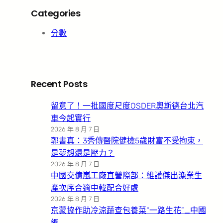
Categories
分數
Recent Posts
留意了！一批國度尺度OSDER奧斯德台北汽
車今起實行
2026 年 8 月 7 日
郭書真：3秀傳醫院健檢5歲財富不受拘束，
是夢想還是壓力？
2026 年 8 月 7 日
中國交億嵐工廠直營際部：維護傑出漁業生
產次序合適中韓配合好處
2026 年 8 月 7 日
京蒙協作助冷涼蔬查包養菜“一路生花”_中國
網