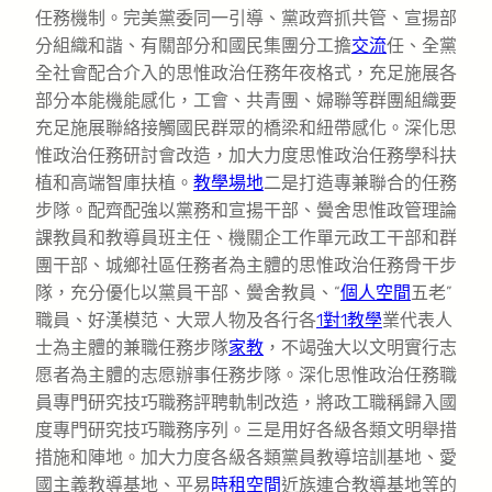
任務機制。完美黨委同一引導、黨政齊抓共管、宣揚部
分組織和諧、有關部分和國民集團分工擔
交流
任、全黨
全社會配合介入的思惟政治任務年夜格式，充足施展各
部分本能機能感化，工會、共青團、婦聯等群團組織要
充足施展聯絡接觸國民群眾的橋梁和紐帶感化。深化思
惟政治任務研討會改造，加大力度思惟政治任務學科扶
植和高端智庫扶植。
教學場地
二是打造專兼聯合的任務
步隊。配齊配強以黨務和宣揚干部、黌舍思惟政管理論
課教員和教導員班主任、機關企工作單元政工干部和群
團干部、城鄉社區任務者為主體的思惟政治任務骨干步
隊，充分優化以黨員干部、黌舍教員、“
個人空間
五老”
職員、好漢模范、大眾人物及各行各
1對1教學
業代表人
士為主體的兼職任務步隊
家教
，不竭強大以文明實行志
愿者為主體的志愿辦事任務步隊。深化思惟政治任務職
員專門研究技巧職務評聘軌制改造，將政工職稱歸入國
度專門研究技巧職務序列。三是用好各級各類文明舉措
措施和陣地。加大力度各級各類黨員教導培訓基地、愛
國主義教導基地、平易
時租空間
近族連合教導基地等的