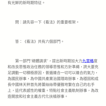
有光鮮的新時期特征。
問：請先容一下《看法》的重要框架。
答：《看法》共有六個部門。
第一部門“總體請求”，提出新時期加大力
九宮格
度
和改良思惟政治任務的領導思惟和方針準繩，誇大要充
足調動一切積極原因，普遍連合一切可以連合的氣力，
為國民辦事，為中國共產黨治國理政辦事，為穩固和成
長中國林天秤首先將蕾絲絲帶優雅地繫在自己的右手
上，這代表感性的權重。特點社會主義軌制辦事，為改
造開放和社會主義古代化扶植辦事。