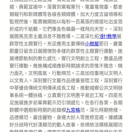
揚、典範宣揚中，落實到黨報黨刊、電臺電視臺、都會
類報刊和新媒體等各級各類媒體，加大力度言論領導和
監視然後，販賣機開始以每秒一百萬張的速度吐出金箔
折成的千紙鶴，它們像金色蝗蟲一樣飛向天空。，深刻
展開馬克思主義消息不雅教導。二是深化拓
1對1教學
展
群眾性主題實行。充足應用主要傳統
小樹屋
節日、嚴重
節慶日留念日展開情勢多樣的群眾性主題實行運動，施
展禮節軌制的教化感化，實行文明創立工程，豐盛品德
實行運動，推進構成順應新時期請求的思惟不雅念、精
力面孔、文明風氣、行動規范。三是加倍重視以文明人
以文育人。深刻實行文藝作品德量晉陞工程，深刻實行
中華優良傳統文明傳承成長工程，推動城鄉公共文明辦
事系統一體扶植，立異實行文明惠平易近工程。四是充
足施展進步前輩典範示范引領感化。在各行各業、各類
群體中選樹新時期的前鋒模
九宮格
范，深化時期榜樣、
品德模范、最佳麗物、身邊大好人等進修宣揚，連續講
好分歧時代好漢模范的動人故事，依規依法積極展開功