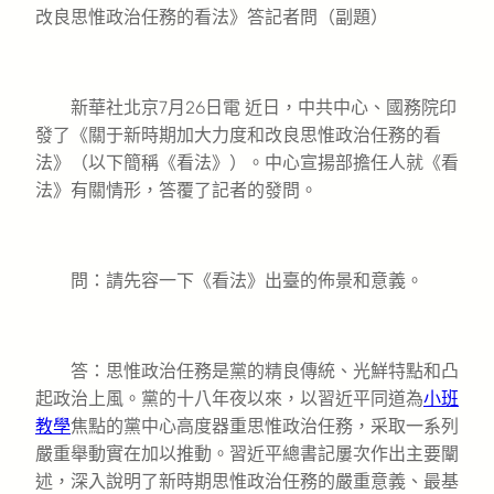
改良思惟政治任務的看法》答記者問（副題）
新華社北京7月26日電 近日，中共中心、國務院印
發了《關于新時期加大力度和改良思惟政治任務的看
法》（以下簡稱《看法》）。中心宣揚部擔任人就《看
法》有關情形，答覆了記者的發問。
問：請先容一下《看法》出臺的佈景和意義。
答：思惟政治任務是黨的精良傳統、光鮮特點和凸
起政治上風。黨的十八年夜以來，以習近平同道為
小班
教學
焦點的黨中心高度器重思惟政治任務，采取一系列
嚴重舉動實在加以推動。習近平總書記屢次作出主要闡
述，深入說明了新時期思惟政治任務的嚴重意義、最基