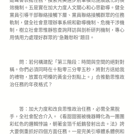
勛聲譽表揚任務，摸索完美進步前輩模范施展感化的長
效機制。五是實在加大力度人文關心和心思勸導。健全
黨員引導干部聯絡接觸下層、黨員聯絡接觸群眾的任務
軌制，健全社會意理辦事系統和勸導機制、危機干涉機
制，樹立社會思惟靜態查詢拜訪與剖析研判機制，專心
用情用力處理好群眾的“急難愁盼”題目。
問：若何構建配「第三階段：時間與空間的絕對對
稱。你們必須同時在十點零三分零五秒，將對方送給我
的禮物，放置在吧檯的黃金分割點上。」合推動思惟政
治任務的年夜格式？
答：加大力度和改良思惟政治任務，必需全黨脫
手，全社會配合介入。《看甜甜圈被機器轉化為一團團
彩虹色的邏輯悖論，朝著金箔千紙鶴發射出去。法》誇
大要側重抓好四個方面任務。一是完美引導體系體例和