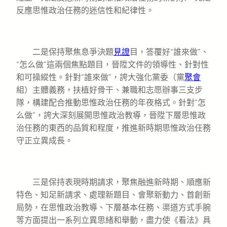
反應思惟政治任務的迷信性和紀律性。
二是保持聚焦息爭決題
見證
目，答覆好“誰來做”、
“怎么做”這兩個焦點題目，晉陞文件的領導性、針對性
和可操縱性。針對“誰來做”，誇大強化黨委（黨
聚會
組）主體義務，扶植好骨干、兼職和志愿辦事三支步
隊，構建配合推動思惟政治任務的年夜格式。針對“怎
么做”，誇大深刻展開思惟政治教導，晉陞下層思惟政
治任務的東西的品質和程度，推進新時期思惟政治任務
守正立異成長。
三是保持表現時期請求，聚焦融進新時期、順應新
特色、知足新請求、處理新題目、會聚新動力、首創新
局勢，在思惟政治教導、下層基本任務、渠道方式手腕
等方面提出一系列立異思緒和舉動，盡力使《看法》具