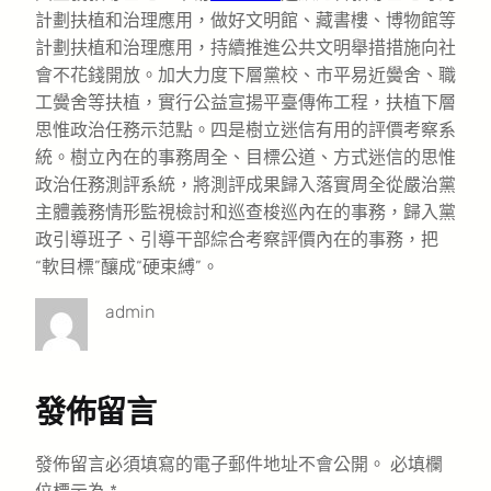
計劃扶植和治理應用，做好文明館、藏書樓、博物館等
計劃扶植和治理應用，持續推進公共文明舉措措施向社
會不花錢開放。加大力度下層黨校、市平易近黌舍、職
工黌舍等扶植，實行公益宣揚平臺傳佈工程，扶植下層
思惟政治任務示范點。四是樹立迷信有用的評價考察系
統。樹立內在的事務周全、目標公道、方式迷信的思惟
政治任務測評系統，將測評成果歸入落實周全從嚴治黨
主體義務情形監視檢討和巡查梭巡內在的事務，歸入黨
政引導班子、引導干部綜合考察評價內在的事務，把
“軟目標”釀成“硬束縛”。
admin
發佈留言
發佈留言必須填寫的電子郵件地址不會公開。
必填欄