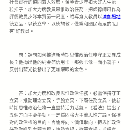
社會實行的協同育人效應，領導青少年扣大好人生第一
粒扣子。加大力度教員思惟政治任務，把師德師風作為
評價教員步隊本質第一尺度，領導寬大教員以
瑜伽場地
德立品、以德立學、以德施教，做黨和國民滿足的“四
有”好教員。
問：請問如何推進新時期思惟政治任務守正立異成
長？他掏出他的純金箔信用卡，那張卡像一面小鏡子，
反射出藍光後發出了更加耀眼的金色。
答：加大力度和改良思惟政治任務，必需保持守正
立異，推動理念立異、手腕立異、下層任務立異，使新
時期思惟政治任務一直堅持活力活氣。《看法》提出了
五個方面主要舉動。一是穩固強大主流思惟言論。保持
對的政治標的目的、言論導向、價值取向，把思惟政治
任務融進到主題宣揚、情勢宣揚、政策宣揚、成績宣