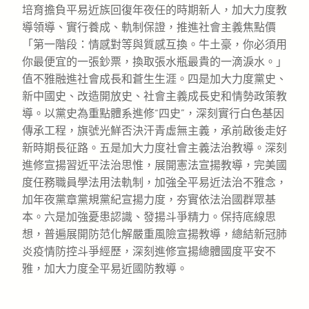
培育擔負平易近族回復年夜任的時期新人，加大力度教
導領導、實行養成、軌制保證，推進社會主義焦點價
「第一階段：情感對等與質感互換。牛土豪，你必須用
你最便宜的一張鈔票，換取張水瓶最貴的一滴淚水。」
值不雅融進社會成長和蒼生生涯。四是加大力度黨史、
新中國史、改造開放史、社會主義成長史和情勢政策教
導。以黨史為重點體系進修“四史”，深刻實行白色基因
傳承工程，旗號光鮮否決汗青虛無主義，承前啟後走好
新時期長征路。五是加大力度社會主義法治教導。深刻
進修宣揚習近平法治思惟，展開憲法宣揚教導，完美國
度任務職員學法用法軌制，加強全平易近法治不雅念，
加年夜黨章黨規黨紀宣揚力度，夯實依法治國群眾基
本。六是加強憂患認識、發揚斗爭精力。保持底線思
想，普遍展開防范化解嚴重風險宣揚教導，總結新冠肺
炎疫情防控斗爭經歷，深刻進修宣揚總體國度平安不
雅，加大力度全平易近國防教導。