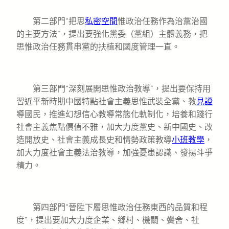
第二部門“把思
私密空間
惟政治任務作為治黨治國
的主要方法”，提出要強化黨委（黨組）主體義務，把
思惟政治任務貫串黨的扶植和國度管理一直。
第三部門“深刻展開思惟政治教導”，提出要保持用
習近平新時期中國特點社會主義思惟武裝全黨、教
見證
導國民，推進幻想信心教導常態化軌制化，培養和踐行
社會主義焦點價值不雅，加大力度黨史、新中國史、改
造開放史、社會主義成長史和情勢政策教導
小班教學
，
加大力度社會主義法治教導，加強憂患認識、發揚斗爭
精力。
第四部門“晉陞下層思惟政治任務東西的品質和程
度”，提出要加大力度企業、鄉村、機關、黌舍、社