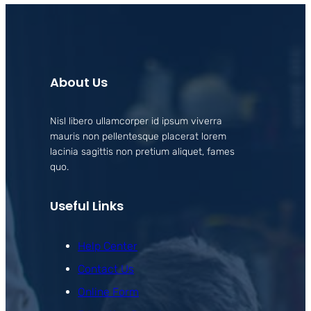
About Us
Nisl libero ullamcorper id ipsum viverra
mauris non pellentesque placerat lorem
lacinia sagittis non pretium aliquet, fames
quo.
Useful Links
Help Center
Contact Us
Online Form