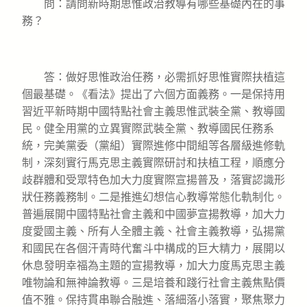
問：請問新時期思惟政治教導有哪些基礎內在的事
務？
答：做好思惟政治任務，必需抓好思惟實際扶植這
個最基礎。《看法》提出了六個方面義務。一是保持用
習近平新時期中國特點社會主義思惟武裝全黨、教導國
民。健全用黨的立異實際武裝全黨、教導國民任務系
統，完美黨委（黨組）實際進修中間組等各層級進修軌
制，深刻實行馬克思主義實際研討和扶植工程，順應分
歧群體和受眾特色加大力度實際宣揚普及，落實認識形
狀任務義務制。二是推進幻想信心教導常態化軌制化。
普遍展開中國特點社會主義和中國夢宣揚教導，加大力
度愛國主義、所有人全體主義、社會主義教導，弘揚黨
和國民在各個汗青時代奮斗中構成的巨大精力，展開以
休息發明幸福為主題的宣揚教導，加大力度馬克思主義
唯物論和無神論教導。三是培養和踐行社會主義焦點價
值不雅。保持貫串聯合融進、落細落小落實，聚焦聚力