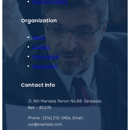
Education Board
Organization
About
Courses
Appreciation
Association
Contact info
Jl. Niti Mandala Renon No.88, Denpasar,
Bali – 80239
Phone : (316) 212-3456, Email :
xyz@example.com