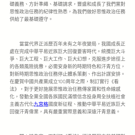
礎義務、方針準繩、基礎請求，豐盛和成長了我們黨對
思惟政治任務的紀律性熟悉，為我們做好思惟政治任務
供給了最基礎遵守。
當當代界正派歷百年未有之年夜變局，我國成長正
處在完成中華平易近族巨大回復要害時代。統攬巨大斗
爭、巨大工程、巨大工作、巨大幻想，克服進步途徑上
的各類風險挑釁，必需安身新的時期特色和汗青方位，
對新時期思惟政治任務停止體系策劃、作出計謀安排。
在慶賀中國共產黨成立100周年之際，制訂實行《看
法》，對于更好施展思惟政治任務傳家寶和性命線感
化，發動全黨全國各族國民滿懷信念投身周全扶植社會
主義古代化
九宮格
國度新征程、推動中華平易近族巨大
回復汗青偉業，具有嚴重實際意義和深遠汗青意義。