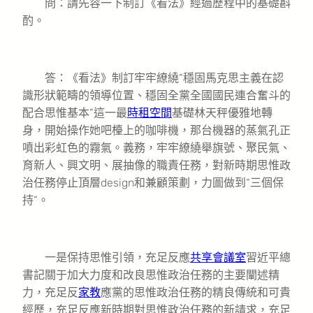
問：請先容一下制訂《看法》經過歷程中的基礎斟
酌。
答：《看法》制訂牢牢繚繞“穩固馬克思主義在認
識形狀範疇的領導位置、穩固全黨全國國民連合奮斗的
配合思惟基本”這一最
時租空間
基礎林天秤優雅地轉
身，開始操作她吧檯上的咖啡機，那台機器的蒸氣孔正
噴出彩虹色的霧氣。義務，牢牢繚繞舉旗號、聚民氣、
育新人、興文明、展抽像的職責任務，對新時期思惟政
治任務停止頂層design和兼顧策劃，力圖做到“三個保
持”。
一是保持思惟引領，充足反應
共享會議室
習近平總
書記關于加大力度和改良思惟政治任務的主要闡述精
力，充足反
家教
應黨的思惟政治任務的精良傳統和可貴
經歷，充足反應新時期對思惟政治任務的新請求，充足