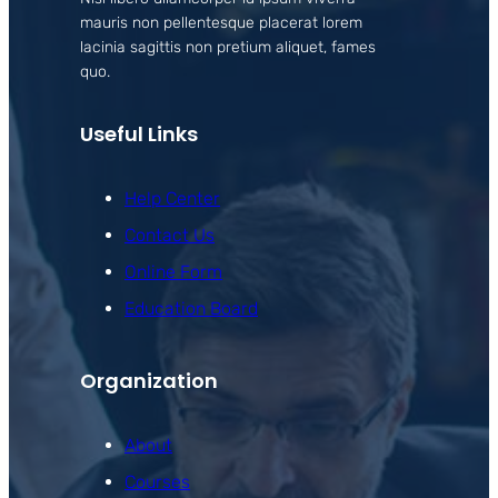
mauris non pellentesque placerat lorem
lacinia sagittis non pretium aliquet, fames
quo.
Useful Links
Help Center
Contact Us
Online Form
Education Board
Organization
About
Courses