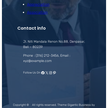
Appreciation
Association
Contact info
Jl. Niti Mandala Renon No.88, Denpasar,
Bali – 80239
Phone : (316) 212-3456, Email :
xyz@example.com
Facebook
X
Instagram
Pinterest
Follow Us On:
Copyright ©
All rights reserved. Theme Gigantic Business by