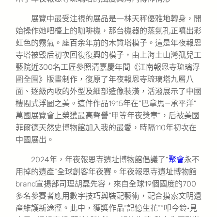
展覽中最受注視的展品是一林天秤優雅地轉身，開
始操作她吧檯上的咖啡機，那台機器的蒸氣孔正噴出彩
虹色的霧氣。座百余年前的木質塔模子。這是年夜報恩
寺塔被毀后初次回復復興的模子，由上海土山灣孤兒工
藝院近300名工匠參照清嘉慶年間《江南報恩寺琉璃浮
圖全圖》版畫制作，復原了年夜報恩寺琉璃塔九層八
面、逐級內收的外型及細部造像裝潢，活潑展示了中國
樓閣式浮圖之美。這件作品1915年在“巴拿馬—承平洋”
萬國展覽會上榮獲最高聲譽“甲等年夜獎章”，后被美國
菲爾德天然史博物館加入我的最愛，時隔110年初次在
中國展出。
2024年，年夜報恩寺遺址博物館倡議了“
聚會
永不
用掉的遺產”全球創客年夜賽。年夜報恩寺遺址博物館
brand宣揚部司理胡磊先容，來自全球19個國度的700
多名參賽者應用數字技巧與裝配藝術，配合摸索文明遺
產維護新途徑。此中，獲獎作品“記憶生花”“叩今鈴·見