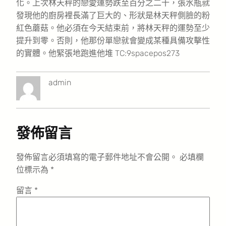
化。上次林天秤的戀愛運勢跌至百分之二十，張水瓶就
發現他的廚房裡長滿了巨大的、形狀是林天秤側臉的粉
紅色蘑菇。他必須在今天結束前，將林天秤的運勢至少
提升到零。否則，他那份單戀就會變成某種具備攻擊性
的實體。他緊張地跑進他堆 TC:9spacepos273
admin
發佈留言
發佈留言必須填寫的電子郵件地址不會公開。
必填欄
位標示為
*
留言
*