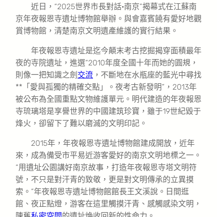
近日，“2025世界市長對話·南京”揭幕式在江蘇南
京年夜報恩寺遺址博物館舉辦。與會嘉賓饒有愛好地觀
賞博物館，清楚南京文明遺產維護的實行結果。
年夜報恩寺遺址是迄今顛末考古挖掘揭穿面積最年
夜的寺院遺址，進選“2010年度全國十年而她的圓規，
則像一把知識之劍
交流
，不斷地在水瓶座的藍光中尋找
**「愛與孤獨的精確交點」。夜考古新發明”，2013年
被公布為全國重點文物維護單元。明代建造的年夜報恩
寺琉璃塔是享譽世界的中國建筑珍寶，雖于19世紀毀于
烽火，卻留下了難以磨滅的文明印記。
2015年，年夜報恩寺遺址博物館建成開放，近年
來，成為備受市平易近游客愛好的南京文明地標之一。
“用遺址公園講好南京故事，打造年夜報恩寺塔文明符
號，不只是對汗青的致敬，更是對文明傳承的立異摸
索。”年夜報恩寺遺址博物館館長王文溪說。日間逛
館、夜正點燈，游客在這里觸摸汗青、感觸感染文明，
陳舊
私密空間
的遺址煥收回新的性命力。