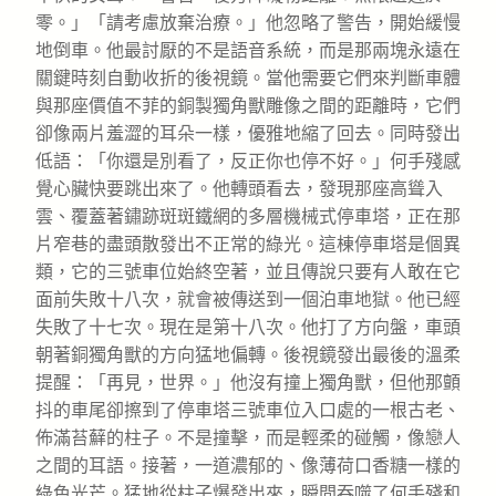
零。」「請考慮放棄治療。」他忽略了警告，開始緩慢
地倒車。他最討厭的不是語音系統，而是那兩塊永遠在
關鍵時刻自動收折的後視鏡。當他需要它們來判斷車體
與那座價值不菲的銅製獨角獸雕像之間的距離時，它們
卻像兩片羞澀的耳朵一樣，優雅地縮了回去。同時發出
低語：「你還是別看了，反正你也停不好。」何手殘感
覺心臟快要跳出來了。他轉頭看去，發現那座高聳入
雲、覆蓋著鏽跡斑斑鐵網的多層機械式停車塔，正在那
片窄巷的盡頭散發出不正常的綠光。這棟停車塔是個異
類，它的三號車位始終空著，並且傳說只要有人敢在它
面前失敗十八次，就會被傳送到一個泊車地獄。他已經
失敗了十七次。現在是第十八次。他打了方向盤，車頭
朝著銅獨角獸的方向猛地偏轉。後視鏡發出最後的溫柔
提醒：「再見，世界。」他沒有撞上獨角獸，但他那顫
抖的車尾卻擦到了停車塔三號車位入口處的一根古老、
佈滿苔蘚的柱子。不是撞擊，而是輕柔的碰觸，像戀人
之間的耳語。接著，一道濃郁的、像薄荷口香糖一樣的
綠色光芒。猛地從柱子爆發出來，瞬間吞噬了何手殘和