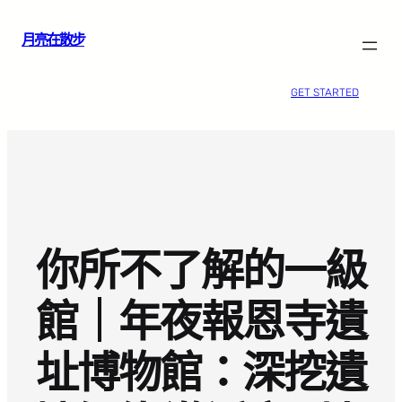
跳
月亮在散步
至
主
要
GET STARTED
內
容
你所不了解的一級
館｜年夜報恩寺遺
址博物館：深挖遺