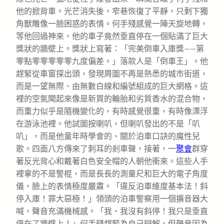
他的掀背車。光芒消失後，窄巷恢復了平靜，只剩下獨
角獸雕像一臉困惑的表情。何手殘感覺一陣天旋地轉，
等他回過神來，他的車子竟然垂直停在一個貼滿了巨大
獎狀的牆壁上。獎狀上寫著：「完美倒車入庫獎——第
零點零零零零零九度偏差。」落款人是「倒車王」。他
趕緊從車窗探出頭，發現周圍不再是熟悉的城市街道，
而是一望無際、由無數白線和編號組成的巨大網格。這
裡的空氣聞起來像是新買的輪胎和劣質香水的混合物，
而重力似乎是隨機變化的，有時感覺很重，有時像漂浮
在游泳池裡。他試圖按喇叭，但喇叭發出的不是「叭
叭」，而是他童年時學會的、關於泊車口訣的魔性兒
歌。四面八方傳來了刺耳的剎車聲，接著，一
聚會
群穿
著反光背心和戴著白色安全帽的人朝他衝來。這些人手
裡拿的不是警棍，而是長長的測量尺和巨大的電子角度
儀，臉上的表情極度嚴肅。「違反泊車維度基本法！斜
停入庫！罪大惡極！」領頭的泊車警察用一個擴音器大
喊，聲音充滿機械感。「我、我沒有斜停！我只是垂直
停在了牆壁上！」何手殘趕緊為自己辯解，但聲音因為