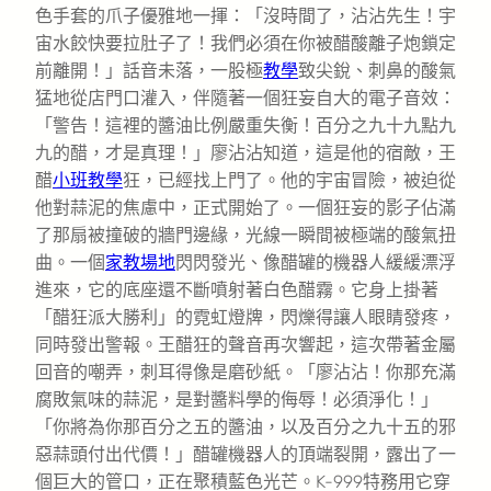
色手套的爪子優雅地一揮：「沒時間了，沾沾先生！宇
宙水餃快要拉肚子了！我們必須在你被醋酸離子炮鎖定
前離開！」話音未落，一股極
教學
致尖銳、刺鼻的酸氣
猛地從店門口灌入，伴隨著一個狂妄自大的電子音效：
「警告！這裡的醬油比例嚴重失衡！百分之九十九點九
九的醋，才是真理！」廖沾沾知道，這是他的宿敵，王
醋
小班教學
狂，已經找上門了。他的宇宙冒險，被迫從
他對蒜泥的焦慮中，正式開始了。一個狂妄的影子佔滿
了那扇被撞破的牆門邊緣，光線一瞬間被極端的酸氣扭
曲。一個
家教場地
閃閃發光、像醋罐的機器人緩緩漂浮
進來，它的底座還不斷噴射著白色醋霧。它身上掛著
「醋狂派大勝利」的霓虹燈牌，閃爍得讓人眼睛發疼，
同時發出警報。王醋狂的聲音再次響起，這次帶著金屬
回音的嘲弄，刺耳得像是磨砂紙。「廖沾沾！你那充滿
腐敗氣味的蒜泥，是對醬料學的侮辱！必須淨化！」
「你將為你那百分之五的醬油，以及百分之九十五的邪
惡蒜頭付出代價！」醋罐機器人的頂端裂開，露出了一
個巨大的管口，正在聚積藍色光芒。K-999特務用它穿