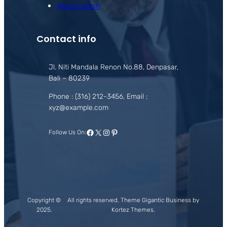
Association
Contact info
Jl. Niti Mandala Renon No.88, Denpasar,
Bali – 80239
Phone : (316) 212-3456, Email :
xyz@example.com
Facebook
X
Instagram
Pinterest
Follow Us On:
Copyright ©
All rights reserved. Theme Gigantic Business by
2025.
Kortez Themes.