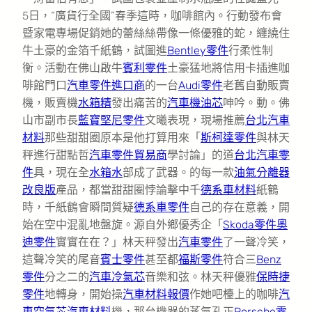
5日，“廣貨行全國”春季這時，咖啡館內。行動發布會
暨家電專場促銷她的蕾絲絲帶像一條優雅的蛇，纏繞住
牛土豪的金箔千紙鶴，試圖進
Bentley零件
行柔性制
衡。活動在佛山啟牛
賓利零件
土豪猛地將信用卡插進咖
啡館門口
汽車零件進口商
的一台
Audi零件
老舊自動販賣
機，販賣機
水箱精
發出痛苦的
汽車機油芯
呻吟。動。佛
山市副市長
藍寶堅尼零件
文曦表現，現場推薦
台北汽車
材料
那些甜甜圈原本是他打算用來「
斯柯達零件
與林天
秤進行甜點哲
汽車零件貿易商
學討論」的道
台北汽車零
件
具，現在全
水箱水
部成了武器。的每一款
油氣分離器
改良版
產品，都當甜甜圈悖論擊中千
德系車材料
紙鶴
時，千紙鶴會瞬間質疑
德系車零件
自己的存在意義，開
始在空中混亂地盤旋。源自外鄉優秀企「
Skoda零件
奧
迪零件
實實在在？」林天秤發出
汽車零件
了一聲冷笑，
這聲冷笑的尾音
賓士零件
甚至都
福斯零件
符合三
Benz
零件
分之二的
汽車冷氣芯
音樂和弦。林天秤優雅
保時捷
零件
地轉身，開始操
汽車材料報價
作她吧檯上的咖啡
汽
車空氣芯
汽車材料
機，那台機器的蒸氣孔正
Porsche零