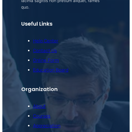
lacinia sagittis non pretium aliquet, fames
quo.
Useful Links
Help Center
Contact Us
Online Form
Education Board
Organization
About
Courses
Appreciation