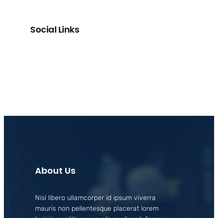
Social Links
Facebook
X
LinkedIn
Instagram
About Us
Nisl libero ullamcorper id ipsum viverra
mauris non pellentesque placerat lorem