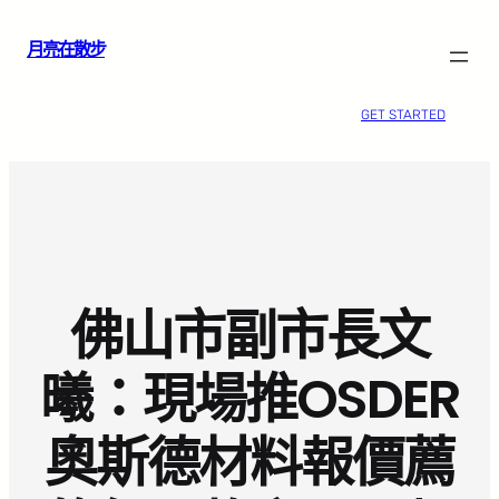
跳
月亮在散步
至
主
要
GET STARTED
內
容
佛山市副市長文
曦：現場推OSDER
奧斯德材料報價薦