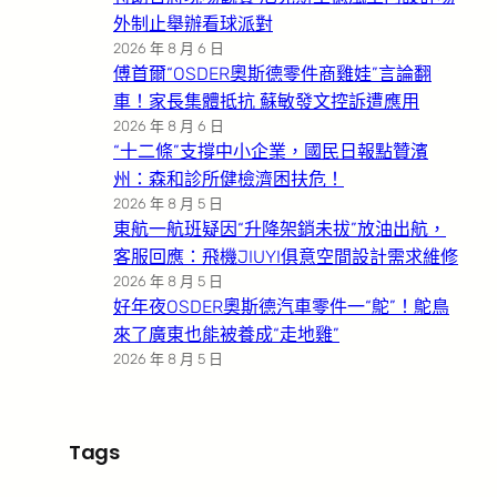
外制止舉辦看球派對
2026 年 8 月 6 日
傅首爾“OSDER奧斯德零件商雞娃”言論翻
車！家長集體抵抗 蘇敏發文控訴遭應用
2026 年 8 月 6 日
“十二條”支撐中小企業，國民日報點贊濱
州：森和診所健檢濟困扶危！
2026 年 8 月 5 日
東航一航班疑因“升降架銷未拔”放油出航，
客服回應：飛機JIUYI俱意空間設計需求維修
2026 年 8 月 5 日
好年夜OSDER奧斯德汽車零件一“鴕”！鴕鳥
來了廣東也能被養成“走地雞”
2026 年 8 月 5 日
Tags