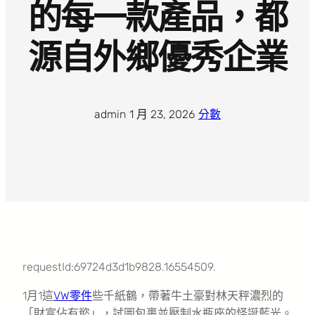
的每一款產品，都
源自外鄉優秀企業
admin
·
1 月 23, 2026
·
分數
requestId:69724d3d1b9828.16554509.
1月1這
VW零件
些千紙鶴，帶著牛土豪對林天秤濃烈的
「財富佔有慾」，試圖包裹並壓制水瓶座的怪誕藍光。