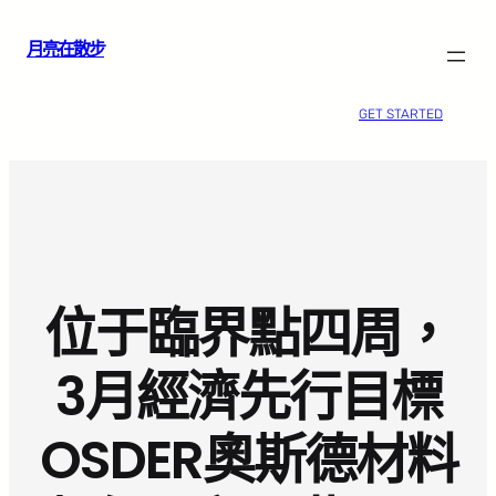
跳
月亮在散步
至
主
要
GET STARTED
內
容
位于臨界點四周，
3月經濟先行目標
OSDER奧斯德材料