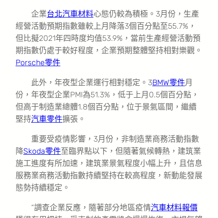
企業
台北汽車材料
心態仍較為積極。3月份，生產
經營活動預期指數雖較上月降落3個百分點至55.7%，
但比擬2021年四時度均值53.9%，當前生產經營活動預
期指數仍處于較好程度，企業預期整體堅持相對樂觀。
Porsche零件
此外，年夜型企業運行相對穩定。3
BMW零件
月
份，年夜型企業PMI為51.3%，低于上月0.5個百分點，
但高于制造業總體1.8個百分點，位于景氣區間，繼續
堅持
汽車零件
擴張。
重要受疫情影響，3月份，非制造業商務活動指數
降
Skoda零件
至臨界點以下，但隨著氣候轉熱，建筑業
施工進度有所加速，建筑業景氣程度小幅上升，且信息
服務業商務活動指數持續堅持在較高程度，新動能發展
態勢持續穩定。
“調查企業反應，隨著部分地區疫情
汽車材料報價