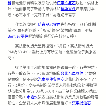
料
和電池原資料以及原油供給
汽車冷氣芯
波動，價格上
升，從而推高了新動力車價格和
福斯零件
汽車應用本
錢，必定水平上克制了居平易近購車需求。
作為經濟運行
藍寶堅尼零件
先行指標，3月份制造
業PMI雖有所回落，但仍彷徨在“榮枯線”四周，堅持
Bentley零件
經濟穩定運行仍有較好支撐。
高技術制造業堅持擴張。3月份，高技術制造業
PMI為50.4%，雖比上月有所回落，但繼續位于擴張區
間。
從企業用工和市場預期彩修眼睛一瞪，有些愕然，
有些不敢置信，小心翼翼地問道
台北汽車零件
：“姑娘
是姑娘，是不是說
汽車零件貿易商
少爺已經不在了？”
看，3月份，高技術制造業從業人員指數和業務活動預
期指數分別為52.0%和57.8%，高于制造業總體3.4和2.1
個百分點。
水箱水
這表白高技術制造業具有較強的發展
韌性，企業對未來市場發展繼續看好。
汽車機油芯