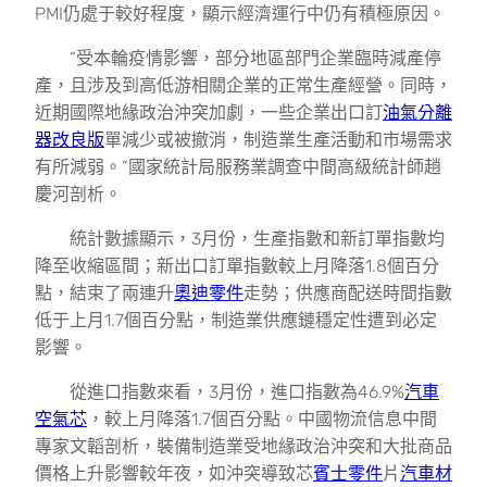
PMI仍處于較好程度，顯示經濟運行中仍有積極原因。
“受本輪疫情影響，部分地區部門企業臨時減產停
產，且涉及到高低游相關企業的正常生產經營。同時，
近期國際地緣政治沖突加劇，一些企業出口訂
油氣分離
器改良版
單減少或被撤消，制造業生產活動和市場需求
有所減弱。”國家統計局服務業調查中間高級統計師趙
慶河剖析。
統計數據顯示，3月份，生產指數和新訂單指數均
降至收縮區間；新出口訂單指數較上月降落1.8個百分
點，結束了兩連升
奧迪零件
走勢；供應商配送時間指數
低于上月1.7個百分點，制造業供應鏈穩定性遭到必定
影響。
從進口指數來看，3月份，進口指數為46.9%
汽車
空氣芯
，較上月降落1.7個百分點。中國物流信息中間
專家文韜剖析，裝備制造業受地緣政治沖突和大批商品
價格上升影響較年夜，如沖突導致芯
賓士零件
片
汽車材