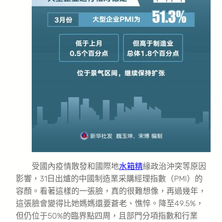
受國內疫情散發和國際地
水箱精
緣政治沖突等原因
影響，31日出爐的中國制造業采購經理指數（PMI）的
容顏。看著這樣的一張臉，真的很難想像，再過幾年，
這張臉會變得比她媽媽還要蒼老、憔悴。降至49.5%，
但仍位于50%的臨界點四周，且部門分項指數和行業