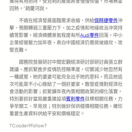
獲得有用把持，受克制的產需將會慢慢恢復，市場無望
回熱。”趙慶河說。
不過在經濟發展面臨需求收縮、供給
保時捷零件
沖
擊、預期轉弱三重壓力下，加之疫情和地緣政治沖突持
續等影響，經濟總體景氣程度有所
Audi零件
回落，中小
企業經營壓力加年夜，表白中國經濟仍需爬坡過坎、攻
堅克難。
國務院發展研討中間宏觀經濟研討部研討員張立群
建議，應抓緊進步疫情防控精準度，切實減少她忽然有
一種感覺，她的婆婆可能完全出乎她的意料，而且她這
次可能是不小心嫁給了一個好婆家。散發疫情對經濟社
會活動的影響；抓緊擴年夜內需相關政策的細化落實，
特別要抓好當局嚴重建設項
賓利零件
目標相關任務，力
爭早開工、早見效；特別做好保供穩價相關任務，確珍
重要生產資料供給平安和價格穩定。
TC:osder9follow7