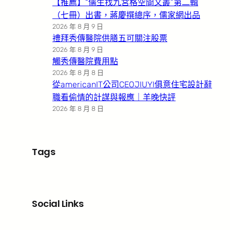
【推薦】“儒生找九宮格空間文叢”第二輯
（七冊）出書，蔣慶撰總序，儒家網出品
2026 年 8 月 9 日
禮拜秀傳醫院供膳五可關注股票
2026 年 8 月 9 日
觸秀傳醫院費用點
2026 年 8 月 8 日
從americanIT公司CEOJIUYI俱意住宅設計辭
職看偷情的計謀與報應｜羊晚快評
2026 年 8 月 8 日
Tags
Social Links
Facebook
X
LinkedIn
Instagram