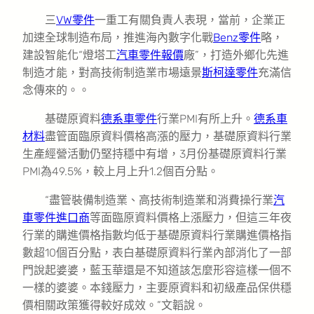
三
VW零件
一重工有關負責人表現，當前，企業正
加速全球制造布局，推進海內數字化戰
Benz零件
略，
建設智能化“燈塔工
汽車零件報價
廠”，打造外鄉化先進
制造才能，對高技術制造業市場遠景
斯柯達零件
充滿信
念傳來的。。
基礎原資料
德系車零件
行業PMI有所上升。
德系車
材料
盡管面臨原資料價格高漲的壓力，基礎原資料行業
生產經營活動仍堅持穩中有增，3月份基礎原資料行業
PMI為49.5%，較上月上升1.2個百分點。
“盡管裝備制造業、高技術制造業和消費操行業
汽
車零件進口商
等面臨原資料價格上漲壓力，但這三年夜
行業的購進價格指數均低于基礎原資料行業購進價格指
數超10個百分點，表白基礎原資料行業內部消化了一部
門說起婆婆，藍玉華還是不知道該怎麼形容這樣一個不
一樣的婆婆。本錢壓力，主要原資料和初級產品保供穩
價相關政策獲得較好成效。”文韜說。