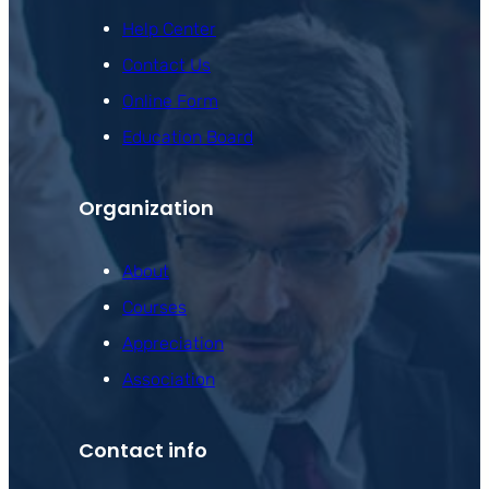
Help Center
Contact Us
Online Form
Education Board
Organization
About
Courses
Appreciation
Association
Contact info