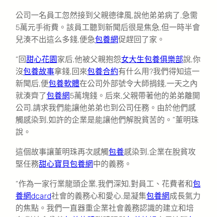
公司一名員工忽然接到父親德律風,說他弟弟病了,急需
5萬元手術費。該員工聽到新聞后很是焦急,但一時半會
兒湊不出這么多錢,便急
包養網
促趕回了家。
“回
甜心花園
家后,他被父親抱怨
女大生包養俱樂部
說,你
沒
包養故事
拿錢,回來
包養合約
有什么用?我們得知這一
新聞后,便
包養軟體
在公司外部號令大師捐錢,一天之內
就湊齊了
包養網
5萬塊錢。后來,父親帶著他的弟弟離開
公司,請求我們能讓他弟弟也到公司任務。由於他們感
觸感染到,如許的企業是能讓他們解脫貧苦的。”董明珠
說。
這個故事讓董明珠再次感觸
包養
感染到,企業在脫貧攻
堅任務
甜心寶貝包養網
中的義務。
“作為一家行業龍頭企業,我們深知,對員工、花費者和
包
養網dcard
社會的義務心和愛心,是凝集
包養網
成長氣力
的焦點。我們一直器重企業社會義務認識的建立和培