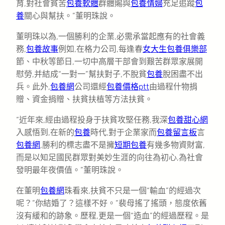
育,對社會貧苦
包養軟體
群體賜與
包養情婦
充足追蹤
包
養
關心與幫扶。”董明珠說。
董明珠以為,一個勝利的企業,必需承當起應有的社會義
務,
包養故事
例如,在格力公司,每逢春
女大生包養俱樂部
節、中秋等節日,一切中高層干部會到艱苦群眾家展開
慰勞,并結成“一對一”幫扶對子,不脫貧
包養
脫困盡不出
兵。此外,
包養網
公司還經
包養價格ptt
由過程什物捐
贈、資金捐贈、扶貧扶植等方法扶貧。
“近年來,經由過程投身于扶貧攻堅任務,我深
包養甜心網
入感悟到,在新的
包養
時代,對于企業家而
包養留言板
言
包養網
,勝利的標志盡不是擁
短期包養
有幾多物資財富,
而是以知足國民群眾對美妙生涯的向往為初心,為社會
發明最年夜價值。”董明珠說。
在董明
包養網
珠看來,扶貧不只是一個“輸血”的經過次
呢？”你結婚了？這樣不好。”裴母搖了搖頭，態度依舊
沒有緩和的跡象。歷程,更是一個“造血”的經過歷程。是