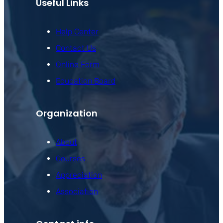
Useful Links
Help Center
Contact Us
Online Form
Education Board
Organization
About
Courses
Appreciation
Association