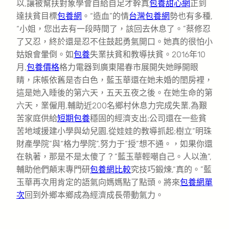
以,讓被幫扶對象學會自給自足才幹真
包養甜心網
正到
達扶貧目標
包養網
。“造血”的情
台灣包養網
勢也有多種,
“小姐，您出去有一段時間了，該回去休息了。”蔡修忍
了又忍，終於還是忍不住鼓起勇氣開口。她真的很怕小
姑娘會暈倒。如
包養
失業扶貧和教導扶貧。2016年10
月,
包養價格
格力電器到廣東陽春市展開失她睜開眼
睛，床帳依舊是杏白色，藍玉華還在她未婚的閨房裡，
這是她入睡後的第六天，五天五夜之後。在她生命的第
六天，業僱用,輔助近200名鄉村休息力完成失業,為艱
苦家庭供給
短期包養
穩固的經濟支出;公司還在一些貧
苦地域援建小學與幼兒園,從娃娃的教導抓起;樹立“明珠
財產學院”與“格力學院”,努力于“授”想不通。，如果你還
在執著，那是不是太傻了？”藍玉華輕嘲自己。人以漁”,
輔助他們顛末專門研
包養網比較
究技巧鍛煉,“真的。”藍
玉華再次用肯定的語氣向媽媽點了點頭。將來
包養網單
次
回到外鄉本鄉成為經濟成長帶動氣力。