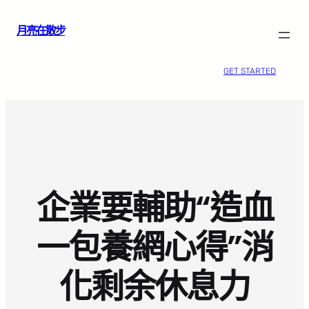
跳
月亮在散步
至
主
要
GET STARTED
內
容
企業要輔助“造血
一包養網心得”消
化剩余休息力