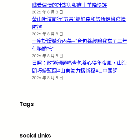
職看偷情的計謀與報應｜羊晚快評
2026 年 8 月 8 日
黃山街道履行“五最”抓好森和診所健檢疫情
防控
2026 年 8 月 8 日
一密斯爆婚介內幕—”台包養經驗我當了三年
任務婚托”
2026 年 8 月 8 日
日照：敢領潮頭唱查包養心得年夜風，山海
間巧繪藍圖#山東氣力鑄新程#_中國網
2026 年 8 月 8 日
Tags
Social Links