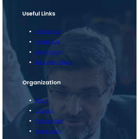
Useful Links
Help Center
Contact Us
Online Form
Education Board
Organization
About
Courses
Appreciation
Association