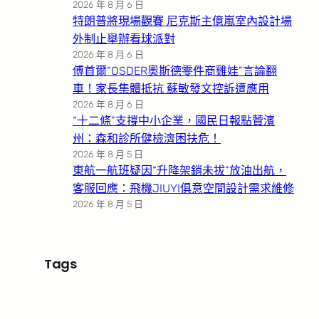
2026 年 8 月 6 日
特朗普將現場觀賽 尼克斯主億嵐室內設計場
外制止舉辦看球派對
2026 年 8 月 6 日
傅首爾“OSDER奧斯德零件商雞娃”言論翻
車！家長集體抵抗 蘇敏發文控訴遭應用
2026 年 8 月 6 日
“十二條”支撐中小企業，國民日報點贊濱
州：森和診所健檢濟困扶危！
2026 年 8 月 5 日
東航一航班疑因“升降架銷未拔”放油出航，
客服回應：飛機JIUYI俱意空間設計需求維修
2026 年 8 月 5 日
Tags