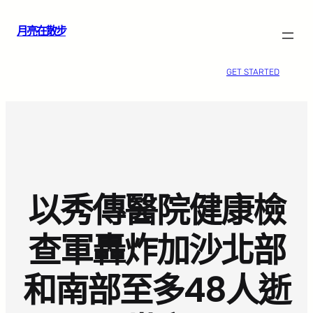
跳
月亮在散步
至
主
要
GET STARTED
內
容
以秀傳醫院健康檢
查軍轟炸加沙北部
和南部至多48人逝