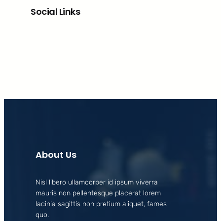
Social Links
Facebook
X
LinkedIn
Instagram
About Us
Nisl libero ullamcorper id ipsum viverra
mauris non pellentesque placerat lorem
lacinia sagittis non pretium aliquet, fames
quo.