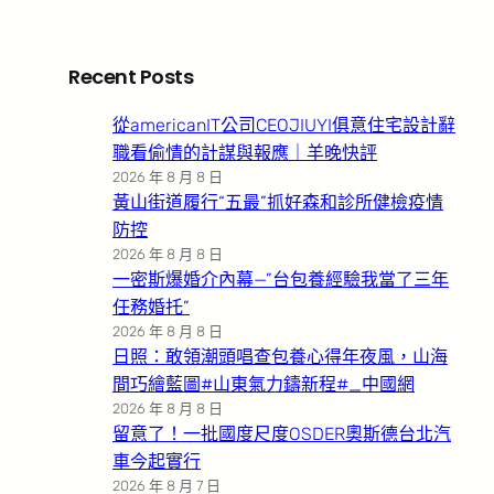
Recent Posts
從americanIT公司CEOJIUYI俱意住宅設計辭
職看偷情的計謀與報應｜羊晚快評
2026 年 8 月 8 日
黃山街道履行“五最”抓好森和診所健檢疫情
防控
2026 年 8 月 8 日
一密斯爆婚介內幕—”台包養經驗我當了三年
任務婚托”
2026 年 8 月 8 日
日照：敢領潮頭唱查包養心得年夜風，山海
間巧繪藍圖#山東氣力鑄新程#_中國網
2026 年 8 月 8 日
留意了！一批國度尺度OSDER奧斯德台北汽
車今起實行
2026 年 8 月 7 日