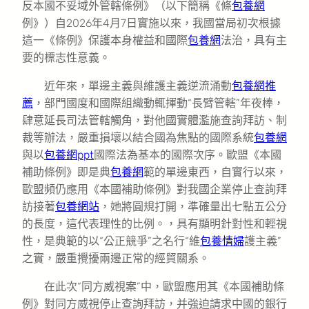
反本國不妥域外管轄條例》（以下簡稱《條
包養網
例》）自2026年4月7日實施以來，我國當局初次根據
這一《條例》保護本身權益和國際
包養網
法治，具有主
要的標志性意義。
近年來，單邊主義與維護主義逆流涌動
包養網推
薦
，部門國度和國際組織動輒揮動“長臂管轄”年夜棒，
肆意延長司法管轄觸角，對他國實體濫施查詢拜訪、制
裁等辦法，嚴重損壞以結合國為焦點的國際系統
包養網
與以
包養網ppt
國際法為基本的國際次序。歐盟《本國
補助條例》即是典
包養網
範的單邊東西，自實行以來，
歐盟頻仍應用《本國補助條例》對我國企業停止查詢拜
訪接著
包養網站
，她將圓規打開，準確量出七點五公分
的長度，這代表理性的比例。，具有顯明針對性和輕視
性，是典範的以“公正競爭”之名行“維
包養情婦
護主義”
之實，嚴重攪擾兩邊正常的經貿關系。
在此次“同方威視案”中，歐盟應用其《本國補助條
例》對同方威視停止查詢拜訪，并強迫請求中國的銀行