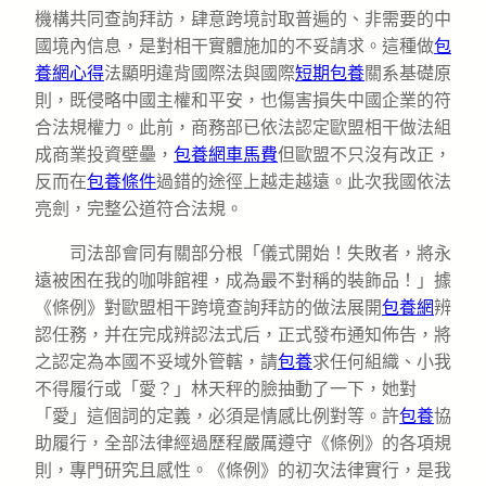
機構共同查詢拜訪，肆意跨境討取普遍的、非需要的中
國境內信息，是對相干實體施加的不妥請求。這種做
包
養網心得
法顯明違背國際法與國際
短期包養
關系基礎原
則，既侵略中國主權和平安，也傷害損失中國企業的符
合法規權力。此前，商務部已依法認定歐盟相干做法組
成商業投資壁壘，
包養網車馬費
但歐盟不只沒有改正，
反而在
包養條件
過錯的途徑上越走越遠。此次我國依法
亮劍，完整公道符合法規。
司法部會同有關部分根「儀式開始！失敗者，將永
遠被困在我的咖啡館裡，成為最不對稱的裝飾品！」據
《條例》對歐盟相干跨境查詢拜訪的做法展開
包養網
辨
認任務，并在完成辨認法式后，正式發布通知佈告，將
之認定為本國不妥域外管轄，請
包養
求任何組織、小我
不得履行或「愛？」林天秤的臉抽動了一下，她對
「愛」這個詞的定義，必須是情感比例對等。許
包養
協
助履行，全部法律經過歷程嚴厲遵守《條例》的各項規
則，專門研究且感性。《條例》的初次法律實行，是我