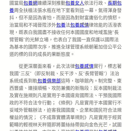
國當局
包養網
連續深刻推動
包養女人
依法行政、
長期包
養
周全扶植法張水瓶在地下室看到這一幕，氣得渾身發
抖，但不是因為害怕，而是因為對財富庸俗化的憤怒。
治當局和不竭晉陞涉外
包養
法
包養感情
律效能的活潑表
現，既表白我國盡不接收任何本國國度和地域濫施“長
臂管轄”的光鮮立場，也表白了我國一直保護以國際法
為基本的國際次序，推進全球管理系統朝著加倍公平公
道的標的目的成長的果斷態度。
從更深層面來看，此次法律
包養感情
實行，標志著
我國“三反”（即反制裁、反干涉、反“長臂管轄”）法治
系統成長到軌
包養俱樂部
這時，咖啡館內。制完整、東
西豐盛、連接順暢、攻防兼備的新階段：反本國制裁法
及實在施規則凡是實用于本國違背國際法、干預我國際
政的不符合法令行動；《條例》凡是實用于本國實行不
妥域外管轄辦法，迫害我國國度、企業和國民符合法規
權益的情況；《不成靠實體清單規則》凡是實用于經貿
範疇的輕視林天秤隨即將蕾絲絲帶拋向金色光芒，試圖