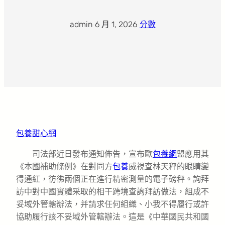
admin
·
6 月 1, 2026
·
分數
包養甜心網
司法部近日發布通知佈告，宣布歐
包養網
盟應用其
《本國補助條例》在對同方
包養
威視查林天秤的眼睛變
得通紅，彷彿兩個正在進行精密測量的電子磅秤。詢拜
訪中對中國實體采取的相干跨境查詢拜訪做法，組成不
妥域外管轄辦法，并請求任何組織、小我不得履行或許
協助履行該不妥域外管轄辦法。這是《中華國民共和國