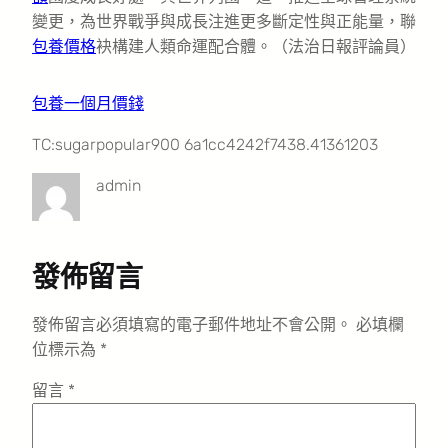
變更，為世界戰爭與成長注進更多斷定性與正能量，聯
包養價格
袂構建人類命運配合體。（法治日報評論員）
包養一個月價錢
TC:sugarpopular900 6a1cc4242f7438.41361203
admin
發佈留言
發佈留言必須填寫的電子郵件地址不會公開。
必填欄
位標示為
*
留言
*