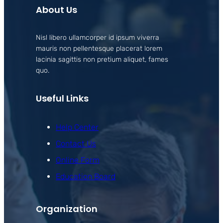
About Us
Nisl libero ullamcorper id ipsum viverra
mauris non pellentesque placerat lorem
lacinia sagittis non pretium aliquet, fames
quo.
Useful Links
Help Center
Contact Us
Online Form
Education Board
Organization