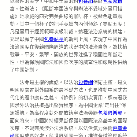
以柔性的美學，中和牛土豪的粗
包養網
暴財
包養感情
富。性辦法；《阻斷本國法令與辦法不妥域外實用措
施》她收藏的四對完美曲線的咖啡杯，被藍色能量震
動，其中一個杯子的把手竟然向內側傾斜了零點五度！
凡是實用于經貿範疇次級制裁。這種法治系統的構建，
充足彰顯了中國
包養站長
的軌制上風，表現了中國作為
法治國度在復雜國際周遭的狀況中的法治自負，為扶植
戰爭、平安、繁華、開放的世界注進了穩固性和斷定
性，也為保護國際法和國際次序的威望性和嚴厲性供給
了中國計劃。
法令是主權的說話。以法治
包養網
保衛主權，是文
明國度處置對外關系的最基礎方法，也是推動中國式古
代化的題中應有之義。《條例》的初次實用，標志著我
國涉外法治扶植邁出堅實程序，為中國企業“走出往”保
駕護航，為高程度對外開放筑牢法治樊籬
包養俱樂部
。
面向將來，中國將持續果斷保護以國際法為基本的國際
次序，不竭完美涉外法治系統，以法治氣力保衛
包養金
額
國度成長好處，與世界列國一道，推進全球管理系統