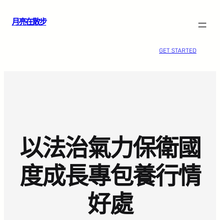
跳
月亮在散步
至
主
要
GET STARTED
內
容
以法治氣力保衛國
度成長專包養行情
好處