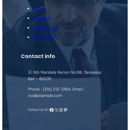
About
Courses
Appreciation
Association
Contact info
Jl. Niti Mandala Renon No.88, Denpasar,
Bali – 80239
Phone : (316) 212-3456, Email :
xyz@example.com
Facebook
X
Instagram
Pinterest
Follow Us On: