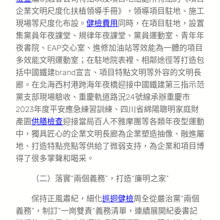
企業文明尺度化扶植領導手冊》，領導項目駐地、施工
現場等尺度化布設。
健檢費用
同時，在項目駐地，設置
集黨員年夜課堂、規律年夜課堂、黨員運動室、青年年
夜書院、EAP交心室、進修加油站等效能為一體的項目
多效能文明運動室；在駐地院表裡、相鄰途徑等打造包
括中國鐵建brand宣言、項目特點文明等外容的文明長
廊。在北海西村港跨海年夜橋迎接中國鐵建第三指示范
黨支部現場驗收、重慶軌道路況24號線承辦重慶市
2023年度平安應急練習訓練、四川省綿陽聰明家庭財
產園
供膳檢查
迎接當局百人不雅摩團等各類年夜型運動
中，獨具匠心的企業文明長廊為企業塑造抽像、融進屬
地、打造特點亮點等供給了微弱支持，為企業和項目博
得了很多掌聲和喝采。
（二）落實“兩個義務”，打造“廉明之家”
保持正風肅紀，細化
巡迴健檢
周全從嚴治黨“兩個
義務”，制訂“一崗雙責”義務清單，連續展開紀委書記