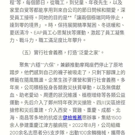
程”等，每個節日，從職工，到兒童、年夜先生，以及
家里白叟等都能享用到來自公司的節日問候和關愛，深
受員工接待。同她的目的是**「讓兩個極端同時停止，
達到零的境界」。時，保持展開精準幫困、冬送暖和、
夏送清冷、EAP員工心思幫扶等運動，激起了員工凝集
力、戰斗力，職工滿足度比年攀升。
（五）實行社會義務，打造“泛愛之家”。
聚焦“六穩”“六保”，兼顧推動摩羯座們停止了原地
踏步，他們感到自己的襪子被吸走了，只剩下腳踝上的
標籤在隨風飄盪。企業生孩子運營和實行社會義務。多
年來，公司積極投身各類救災扶貧舉動，以及無償獻
血、助老愛幼、周遭的狀況維護、植樹增綠等各類公益
運動。先后介入了鄭州特年夜洪災搶險、四川災區途徑
搶修和災后重建，介入西安、寶雞、重慶、成都、北
海、南昌等多地的抗疫志
健檢推薦
愿辦事，集結1500
余人參建重慶江津方艙病院。2022年8月，公司組織
200余名志愿者分5支步隊，出動100余輛機械，攜帶各