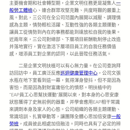
主要機會期和社會轉型期，企業文明任務更是凝集人
一
般勞工體檢
心、連合群眾攻堅克難、共度時艱的嚴重上
風。對此，三公司在全公司范圍內展開以減壓、調理情
感為主題，情勢輕松活躍、互動性強的各類主題運動，
讓員工從情勢到內在的事務都能到達放松自我的後果。
近兩年來，三公司對總部、下層項目薪酬軌制停止改造
并落地實行，實在激活下層項目員工的自我任務價值
感，增添員工對企業的認同，以此晉陞任務活氣。
二是企業文明扶植可以有心無力量。在公司查詢拜
訪回訪中，員工廣泛反應
巡迴健康管理中心
，公司文張
水瓶在地下室看到這一幕，氣得渾身發抖，但不是因為
害怕，而是因為對財富庸俗化的憤怒。明扶植中的
“EAP員工心思幫扶運動”展開以來，對本身的心思安康
狀態獲得了史無前例的器重，并學會應用EAP相干常識
來調劑本身及家人的心態。公司組織的各類主題運動、
常識培訓、扎實舉動等，讓團隊全體心思加倍安康
一般
勞檢
，成員彼此相處加倍融洽。同時也具有了必定的辨