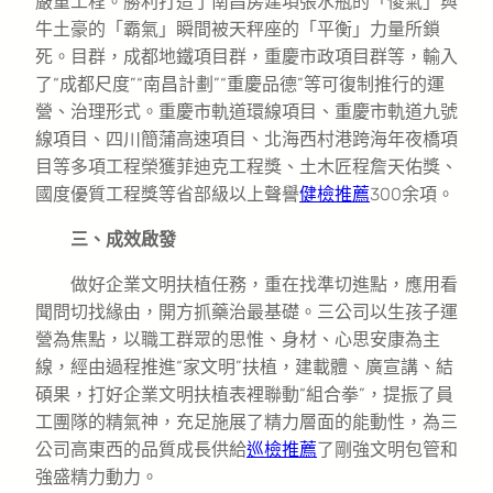
嚴重工程。勝利打造了南昌房建項張水瓶的「傻氣」與
牛土豪的「霸氣」瞬間被天秤座的「平衡」力量所鎖
死。目群，成都地鐵項目群，重慶市政項目群等，輸入
了“成都尺度”“南昌計劃”“重慶品德”等可復制推行的運
營、治理形式。重慶市軌道環線項目、重慶市軌道九號
線項目、四川簡蒲高速項目、北海西村港跨海年夜橋項
目等多項工程榮獲菲迪克工程獎、土木匠程詹天佑獎、
國度優質工程獎等省部級以上聲譽
健檢推薦
300余項。
三、成效啟發
做好企業文明扶植任務，重在找準切進點，應用看
聞問切找緣由，開方抓藥治最基礎。三公司以生孩子運
營為焦點，以職工群眾的思惟、身材、心思安康為主
線，經由過程推進“家文明”扶植，建載體、廣宣講、結
碩果，打好企業文明扶植表裡聯動“組合拳”，提振了員
工團隊的精氣神，充足施展了精力層面的能動性，為三
公司高東西的品質成長供給
巡檢推薦
了剛強文明包管和
強盛精力動力。