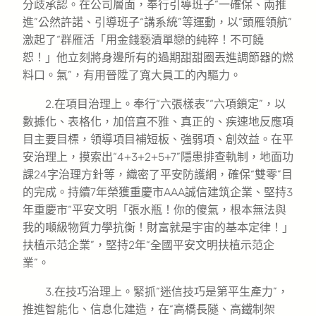
分歧承認。在公司層面，奉行引導班子“一確保、兩推
進”公然許諾、引導班子“講系統”等運動，以“頭雁領航”
激起了“群雁活「用金錢褻瀆單戀的純粹！不可饒
恕！」他立刻將身邊所有的過期甜甜圈丟進調節器的燃
料口。氣”，有用晉陞了寬大員工的內驅力。
2.在項目治理上。奉行“六張樣表”“六項鎖定”，以
數據化、表格化，加倍直不雅、真正的、疾速地反應項
目主要目標，領導項目補短板、強弱項、創效益。在平
安治理上，摸索出“4+3+2+5+7”隱患排查軌制，地面功
課24字治理方針等，織密了平安防護網，確保“雙零”目
的完成。持續7年榮獲重慶市AAA誠信建筑企業、堅持3
年重慶市“平安文明「張水瓶！你的傻氣，根本無法與
我的噸級物質力學抗衡！財富就是宇宙的基本定律！」
扶植示范企業”，堅持2年“全國平安文明扶植示范企
業”。
3.在技巧治理上。緊抓“迷信技巧是第平生產力”，
推進智能化、信息化建造，在“高橋長隧、高鐵制架