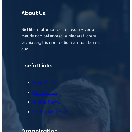
About Us
Nisl libero ullamcorper id ipsum viverra
mauris non pellentesque placerat lorem
lacinia sagittis non pretium aliquet, fames
quo.
Useful Links
Help Center
Contact Us
Online Form
Education Board
Organization