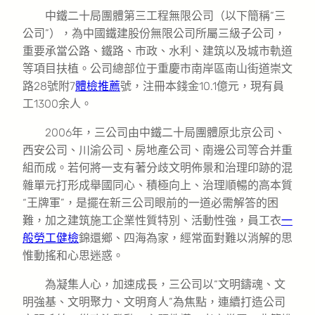
中鐵二十局團體第三工程無限公司（以下簡稱“三
公司”），為中國鐵建股份無限公司所屬三級子公司，
重要承當公路、鐵路、市政、水利、建筑以及城市軌道
等項目扶植。公司總部位于重慶市南岸區南山街道崇文
路28號附7
體檢推薦
號，注冊本錢金10.1億元，現有員
工1300余人。
2006年，三公司由中鐵二十局團體原北京公司、
西安公司、川渝公司、房地產公司、南邊公司等合并重
組而成。若何將一支有著分歧文明佈景和治理印跡的混
雜單元打形成舉國同心、積極向上、治理順暢的高本質
“王牌軍”，是擺在新三公司眼前的一道必需解答的困
難，加之建筑施工企業性質特別、活動性強，員工衣
一
般勞工健檢
錦還鄉、四海為家，經常面對難以消解的思
惟動搖和心思迷惑。
為凝集人心，加速成長，三公司以“文明鑄魂、文
明強基、文明聚力、文明育人”為焦點，連續打造公司