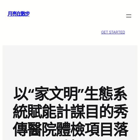
跳
月亮在散步
至
主
要
GET STARTED
內
容
以“家文明”生態系
統賦能計謀目的秀
傳醫院體檢項目落