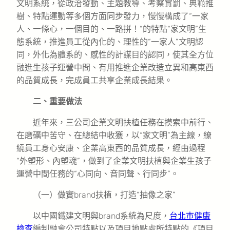
文明系統，從政治發動、主題教導、考察賞罰、典範推
樹、特點運動等多個方面同步發力，慢慢構成了“一家
人、一條心，一個目的、一路拼！”的特點“家文明”生
態系統，推進員工從內化的、理性的“一家人”文明認
同，外化為體系的、感性的計謀目的認同，使其全方位
融進生孩子運營中間、有用推進企業改造立異和高東西
的品質成長，完成員工共享企業成長結果。
二、重要做法
近年來，三公司企業文明扶植任務在摸索中前行、
在磨礪中苦守、在總結中收獲，以“家文明”為主線，繚
繞員工身心安康、企業高東西的品質成長，經由過程
“外塑形、內塑魂”，做到了企業文明扶植與企業生孩子
運營中間任務的“心同向、音同聲、行同步”。
（一）做實brand扶植，打造“抽像之家”
以中國鐵建文明與brand系統為尺度，
台北巿健康
檢查
編制融會公司特點以及項目地點處所特點的《項目