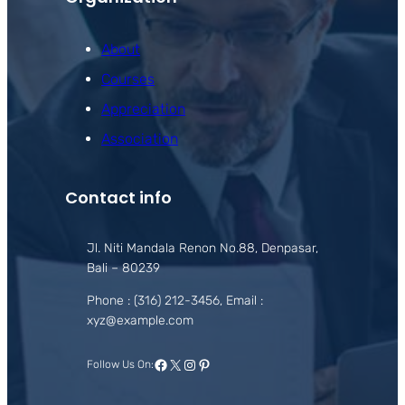
About
Courses
Appreciation
Association
Contact info
Jl. Niti Mandala Renon No.88, Denpasar,
Bali – 80239
Phone : (316) 212-3456, Email :
xyz@example.com
Facebook
X
Instagram
Pinterest
Follow Us On: