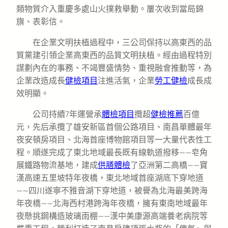
類物質介入重慶多處山火撲救舉動。屢次收到當局錦
旗、表彰信。
在企業文明扶植過程中，三公司保持以高東西的品
質黨建引領企業高東西的品質文明扶植。經由過程特別
謀劃內在的事務、不竭豐盛情勢、重視融會推動等，為
企業改造成長
健檢項目
注進活氣，企業
勞工健檢
成長成
效明顯。
公司持續7年運營承
體檢項目
攬超
健檢推薦
百億
元，先后承攬了雄安新區首個公路項目、南昌單體最年
夜安頓房項目、北海首座博物館項目等一大量代表性工
程。順遂完成了東北地域最長既有線軌道撥移——皂角
展鐵路物流基地，建成
供膳體檢
了亞洲第二高橋——寶
漢高速五里坡特年夜橋，東北地域首座湖底下穿地道
——四川遂寧不雅音湖下穿地道，被譽為北海最美跨海
年夜橋——北海西村港跨海年夜橋，擁有東南地域最年
夜懸挑鋼構造玻璃雨棚——漢中美康源高端養老病院等