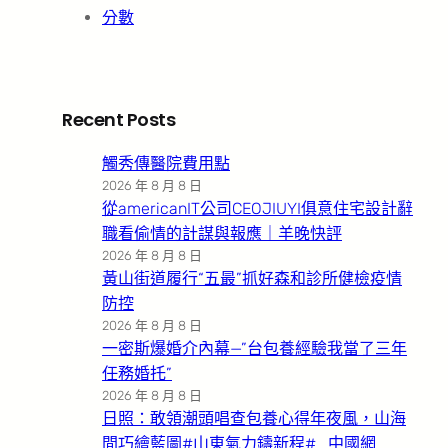
分數
Recent Posts
觸秀傳醫院費用點
2026 年 8 月 8 日
從americanIT公司CEOJIUYI俱意住宅設計辭
職看偷情的計謀與報應｜羊晚快評
2026 年 8 月 8 日
黃山街道履行“五最”抓好森和診所健檢疫情
防控
2026 年 8 月 8 日
一密斯爆婚介內幕—”台包養經驗我當了三年
任務婚托”
2026 年 8 月 8 日
日照：敢領潮頭唱查包養心得年夜風，山海
間巧繪藍圖#山東氣力鑄新程#_中國網