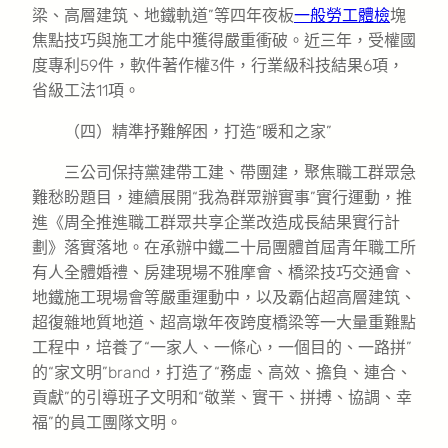
梁、高層建筑、地鐵軌道”等四年夜板
一般勞工體檢
塊
焦點技巧與施工才能中獲得嚴重衝破。近三年，受權國
度專利59件，軟件著作權3件，行業級科技結果6項，
省級工法11項。
（四）精準抒難解困，打造“暖和之家”
三公司保持黨建帶工建、帶團建，聚焦職工群眾急
難愁盼題目，連續展開“我為群眾辦實事”實行運動，推
進《周全推進職工群眾共享企業改造成長結果實行計
劃》落實落地。在承辦中鐵二十局團體首屆青年職工所
有人全體婚禮、房建現場不雅摩會、橋梁技巧交通會、
地鐵施工現場會等嚴重運動中，以及霸佔超高層建筑、
超復雜地質地道、超高墩年夜跨度橋梁等一大量重難點
工程中，培養了“一家人、一條心，一個目的、一路拼”
的“家文明”brand，打造了“務虛、高效、擔負、連合、
貢獻”的引導班子文明和“敬業、實干、拼搏、協調、幸
福”的員工團隊文明。