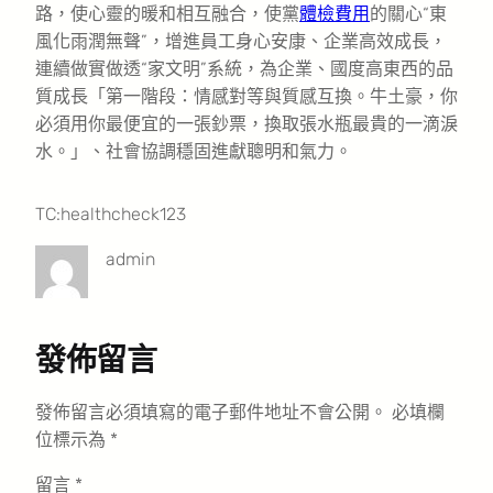
路，使心靈的暖和相互融合，使黨
體檢費用
的關心“東
風化雨潤無聲”，增進員工身心安康、企業高效成長，
連續做實做透“家文明”系統，為企業、國度高東西的品
質成長「第一階段：情感對等與質感互換。牛土豪，你
必須用你最便宜的一張鈔票，換取張水瓶最貴的一滴淚
水。」、社會協調穩固進獻聰明和氣力。
TC:healthcheck123
admin
發佈留言
發佈留言必須填寫的電子郵件地址不會公開。
必填欄
位標示為
*
留言
*