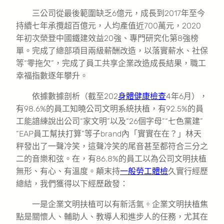
三公司從最後範圍缺乏6億元，成長到2017年至今
持續七年承攬超百億元，人均產值近700萬元，2020
年初次榮登中國鐵建效益20強、專門研究化第8強榜
單。完成了總部項目兩級薪酬改造，以落實薪水、社保
等“零拖欠”，完成了員工共享企業改造成長結果，職工
幸福指數逐年攀升。
依據數據剖析（截至202
身體健康檢查
4年6月），
有98.6%的員工知曉公司文明系統扶植，有92.5%的員
工能諳練說出公司“家文明”以及“26個字母”“七色黨建”
“EAP員工幫扶打算”等子brand內「實實在在？」林天
秤發出了一聲冷笑，這聲冷笑的尾音甚至都符合三分之
二的音樂和弦。在，有86.8%的員工以為公司文明扶植
無形、有心、有溫度。顛末持
一般勞工體檢
久實行經歷
總結，我們獲得以下經歷啟發：
一是企業文明扶植可以有新活氣。企業文明扶植焦
點是關懷人、輔助人、教導人和進步人的任務，尤其在