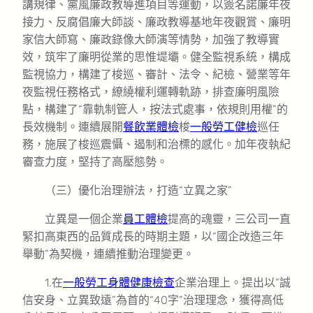
講規律、黨風廉政教導進項目等運動，以簽名諾廉年夜
接力、反腐倡廉大師談、廉政教導基地年夜觀賞、廉明
家信大師寫、廉政錄像大師演等情勢，加強了教導實
效，筑牢了廉明從業的思惟堤壩。健全監視系統，構成
監視協力，構建了梭巡、審計、法令、紀檢、營業等年
夜監視任務格式，繚繞權利運轉軌跡，排查廉明風險
點，構建了“靠軌制管人，按法式處事，依規則用權”的
長效機制。連續展開
餐飲業體檢
梭
一般勞工健檢
巡任
務，施展了梭巡震懾、遏制和治標的感化。加年夜執紀
審查力度，堅持了高壓態勢。
（三）優化治理辦法，打造“立異之家”
立異是一個企業
員工體檢
提高的魂靈，三公司一直
緊扣高東西的品質成長的時期主題，以“國企改造三年
舉動”為契機，連續推動治理變更。
1.在
一般勞工身體健康檢查
企業治理上。提出以“誠
信安身、立異致遠”為首的“40字”治理理念，獲得高低