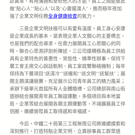
認異常、有用溝通和安慰他人的才能，員工之間能彼此
做“貼心人”“貼心人”以及“心靈擺渡人”，進而極年夜加
強了企業文明任務
全身健康檢查
的氣力。
三是企業文明扶植可以有愛有溫度。員工身心安康
是企業成長的基本，是表現企業人文關心的主要標志，
也是我們的配合尋求。在鼎力展開員工心思關心的同
時，聯合心思測評剖析陳述，三公司還積極為員工供給
具有企業特色的普惠性、常態性、精準性辦事。保持下
層工會主席交心說話軌制、員工家庭雙聯絡機制；每年
保持為下層項目“送清冷”“送暖和”“送文明”“送幫扶”；展
開主題演講競賽，充足展示公司青年員工的精力風采；
承辦下級單元首屆所有人全體婚禮、公司總部與南山街
道辦結合展開青年員工聯誼運動，多個項目與本地當
局、企業等結合展開各類主題運動等，不竭擴展員工伴
侶圈，連續晉陞員工取得感和幸福感。
今后，中鐵二十局第三工程無限公司將連續摸索和
深刻推行，打造特點企業文明、立異辦事員工群眾道