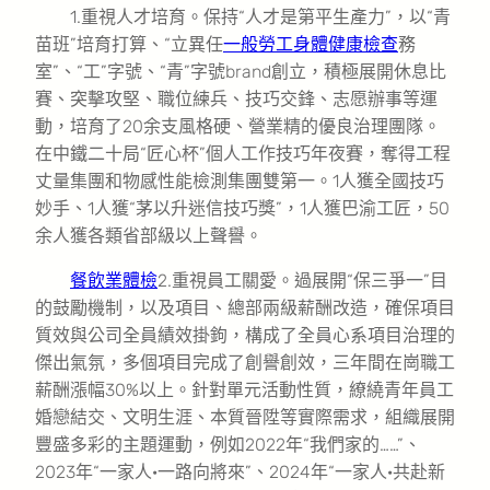
1.重視人才培育。保持“人才是第平生產力”，以“青
苗班”培育打算、“立異任
一般勞工身體健康檢查
務
室”、“工”字號、“青”字號brand創立，積極展開休息比
賽、突擊攻堅、職位練兵、技巧交鋒、志愿辦事等運
動，培育了20余支風格硬、營業精的優良治理團隊。
在中鐵二十局“匠心杯”個人工作技巧年夜賽，奪得工程
丈量集團和物感性能檢測集團雙第一。1人獲全國技巧
妙手、1人獲“茅以升迷信技巧獎”，1人獲巴渝工匠，50
余人獲各類省部級以上聲譽。
餐飲業體檢
2.重視員工關愛。過展開“保三爭一”目
的鼓勵機制，以及項目、總部兩級薪酬改造，確保項目
質效與公司全員績效掛鉤，構成了全員心系項目治理的
傑出氣氛，多個項目完成了創譽創效，三年間在崗職工
薪酬漲幅30%以上。針對單元活動性質，繚繞青年員工
婚戀結交、文明生涯、本質晉陞等實際需求，組織展開
豐盛多彩的主題運動，例如2022年“我們家的……”、
2023年“一家人·一路向將來”、2024年“一家人·共赴新