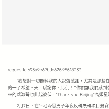
requestId:695a9c69bdc625.95518233.
“我想對一切照料我的人說聲感謝，尤其是那些
的一了希望。天。感謝你，北京！”“你們讓我們感到
來的感激聲也此起彼伏，“Thank you Beijing
2月7日，在平地滑雪男子年夜反轉展轉項目競賽