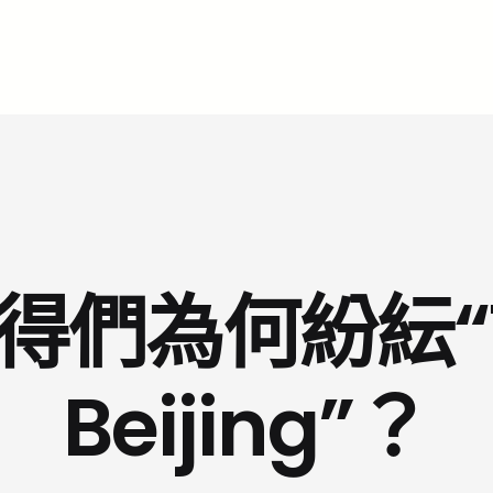
們為何紛紜“Th
Beijing”？