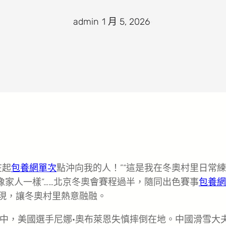
admin
·
1 月 5, 2026
·
在起
包養網單次
點沖向我的人！”“這是我在冬奧村里日常
像家人一樣”……北京冬奧會賽程過半，隨同出色賽事
包養網
”高頻呈現，讓冬奧村里熱意融融。
中，美國選手尼娜·奧布萊恩失慎摔倒在地。中國滑雪大夫