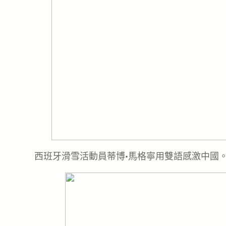
西班牙滑雪活動員蒂博·馬格寧用雙語感激中國。（圖