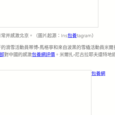
常并感激北京。（圖片起源：Ins
包養
tagram）
的滑雪活動員蒂博·馬格寧和來自波黑的雪橇活動員米爾
部
對中國的感激
包養網評價
。米爾扎·尼古拉耶夫還特地
包養網