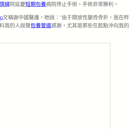
情婦
院延慶
短期包養
病院停止手術，手術非常勝利。
p
文稱謝中國醫護。她說：“由于開放性腿骨骨折，我在
料我的人說聲
包養管道
感謝，尤其是那些在起點沖向我的