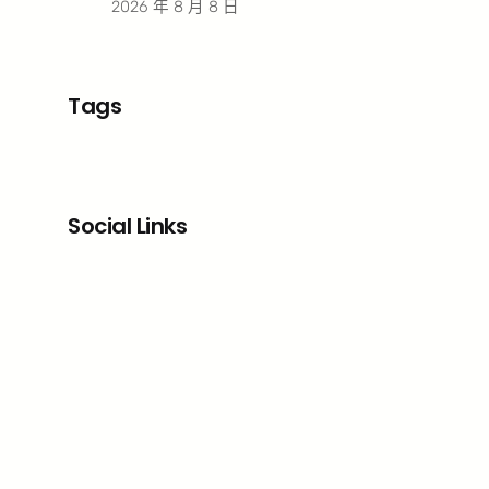
2026 年 8 月 8 日
Tags
Social Links
Facebook
X
LinkedIn
Instagram