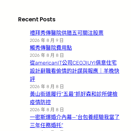
Recent Posts
禮拜秀傳醫院供膳五可關注股票
2026 年 8 月 9 日
觸秀傳醫院費用點
2026 年 8 月 8 日
從americanIT公司CEOJIUYI俱意住宅
設計辭職看偷情的計謀與報應｜羊晚快
評
2026 年 8 月 8 日
黃山街道履行“五最”抓好森和診所健檢
疫情防控
2026 年 8 月 8 日
一密斯爆婚介內幕—”台包養經驗我當了
三年任務婚托”