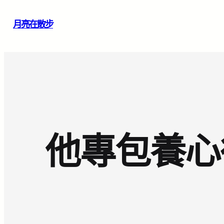
跳
月亮在散步
至
主
要
內
容
他專包養心得