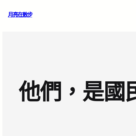
跳
月亮在散步
至
主
要
內
容
他們，是國