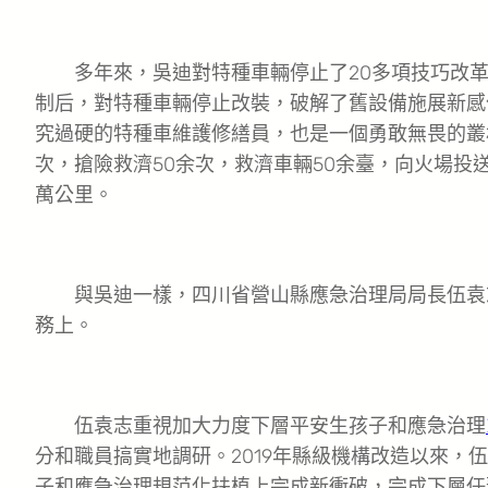
多年來，吳迪對特種車輛停止了20多項技巧改革
制后，對特種車輛停止改裝，破解了舊設備施展新感
究過硬的特種車維護修繕員，也是一個勇敢無畏的叢
次，搶險救濟50余次，救濟車輛50余臺，向火場投送
萬公里。
與吳迪一樣，四川省營山縣應急治理局局長伍袁志
務上。
伍袁志重視加大力度下層平安生孩子和應急治理
分和職員搞實地調研。2019年縣級機構改造以來，
子和應急治理規范化扶植上完成新衝破，完成下層任務