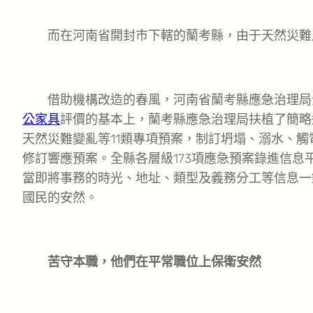
而在河南省開封市下轄的蘭考縣，由于天然災難風
借助機構改造的春風，河南省蘭考縣應急治理局全
公家具
評價的基本上，蘭考縣應急治理局扶植了簡略
天然災難變亂等11類專項預案，制訂坍塌、溺水、觸
修訂響應預案。全縣各層級173項應急預案錄進信
當即將事務的時光、地址、類型及義務分工等信息一
國民的安然。
苦守本職，他們在平常職位上保衛安然