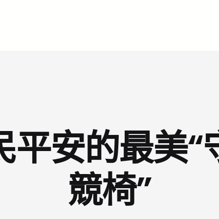
民平安的最美“
競椅”