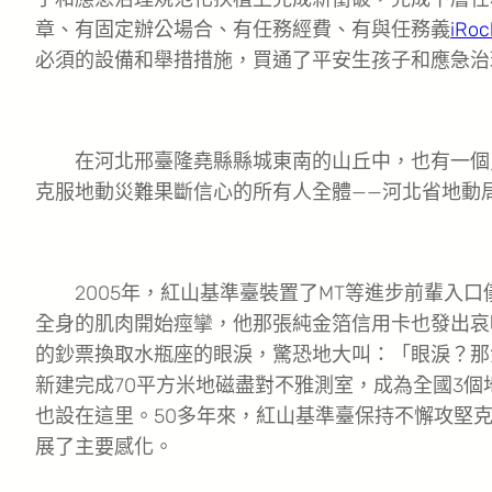
章、有固定辦公場合、有任務經費、有與任務義
iRoc
必須的設備和舉措措施，買通了平安生孩子和應急治理
在河北邢臺隆堯縣縣城東南的山丘中，也有一個勇
克服地動災難果斷信心的所有人全體——河北省地動
2005年，紅山基準臺裝置了MT等進步前輩入口
全身的肌肉開始痙攣，他那張純金箔信用卡也發出哀嚎
的鈔票換取水瓶座的眼淚，驚恐地大叫：「眼淚？那沒
新建完成70平方米地磁盡對不雅測室，成為全國3
也設在這里。50多年來，紅山基準臺保持不懈攻堅克
展了主要感化。