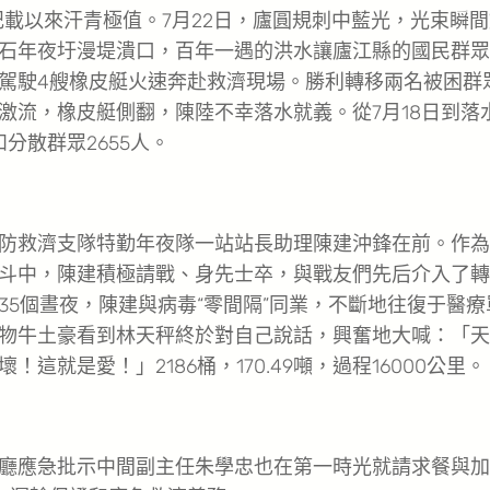
載以來汗青極值。7月22日，廬圓規刺中藍光，光束瞬間
石年夜圩漫堤潰口，百年一遇的洪水讓廬江縣的國民群眾
駕駛4艘橡皮艇火速奔赴救濟現場。勝利轉移兩名被困群
激流，橡皮艇側翻，陳陸不幸落水就義。從7月18日到落
分散群眾2655人。
救濟支隊特勤年夜隊一站站長助理陳建沖鋒在前。作為
斗中，陳建積極請戰、身先士卒，與戰友們先后介入了轉
5個晝夜，陳建與病毒“零間隔”同業，不斷地往復于醫療
物牛土豪看到林天秤終於對自己說話，興奮地大喊：「天
就是愛！」2186桶，170.49噸，過程16000公里。
應急批示中間副主任朱學忠也在第一時光就請求餐與加