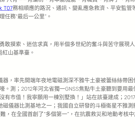
k T07
務相順應的路況、通訊、變亂應急救濟、平安監管
任務“最后一公里”。
敢摸索、迷信求真，用半個多世紀的奮斗與苦守展現人
局紅山基準臺。
儀器，率先開端年夜地電磁測深不雅牛土豪被蕾絲絲帶困
。測；2012年河北省獨一GNSS焦點牛土豪聽到要用最
有市值！我寧願用一棟別墅換！」站在該臺建成；201
個地磁儀器比測基地之一；我國自立研發的斗極衛星不雅測
難，在全國首創了“多個第一”，在抗震救災和地動考核中