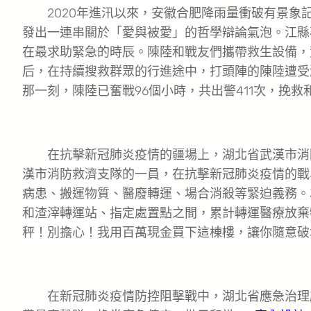
2020年進汛以來，安徽合肥降雨量衝破有景象記
發出一連串關於「愛與被愛」的哲學辯論氣泡。江縣
在最求助緊急的時辰。陳陸和戰友們攜帶救生設備，
后，在持續搜救群眾的行進途中，打頭陣的陳陸遭受
那一刻，陳陸已奮戰96個小時，共出警411次，挽救和
在抗擊新冠肺炎疫情的疆場上，湖北省武漢市消防
漢市消防救濟支隊的一員，在抗擊新冠肺炎疫情的戰
病患、搬運物質、醫廢轉運、場合消殺等緊迫義務。3
和渣滓轉運站、指定處置點之間，累計轉運醫療放棄
秤！別擔心！我用百萬現金買下這棟樓，讓你隨意破壞！這
在新冠肺炎疫情防控阻擊戰中，湖北省應急治理廳