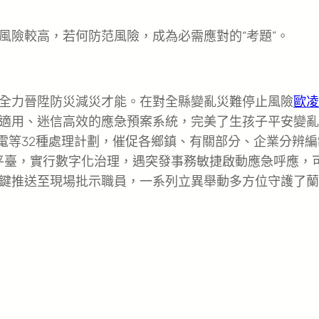
險較高，若何防范風險，成為必需應對的“考題”。
力晉陞防災減災才能。在對全縣變亂災難停止風險
歐凌
適用、迷信高效的應急預案系統，完美了生孩子平安變亂
電等32種處理計劃，催促各鄉鎮、有關部分、企業分辨編
息平臺，實行數字化治理，遇突發事務敏捷啟動應急呼應，
鍵推送至現場批示職員，一系列立異舉動多方位守護了蘭