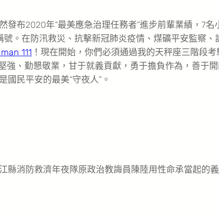
布2020年“最美應急治理任務者”進步前輩業績，7名
者”稱號。在防汛救災、抗擊新冠肺炎疫情、煤礦平安監察、
man 111
！現在開始，你們必須通過我的天秤座三階段考
敢堅強、勤懇敬業，甘于就義貢獻，勇于擔負作為，善于開
是國民平安的最美“守夜人”。
縣消防救濟年夜隊原政治教誨員陳陸用性命承當起的義