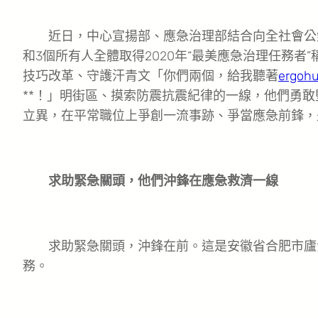
近日，中心宣揚部、應急治理部結合向全社會公然發
和3個所有人全體取得2020年“最美應急治理任務
技巧改革、守護汗青文「你們兩個，給我聽著
ergohu
**！」明街區、摸索防震抗震紀律的一線，他們勇
立異，在平常職位上爭創一流事跡、爭當應急前鋒，
求助緊急關頭，他們沖鋒在應急救濟一線
求助緊急關頭，沖鋒在前。這是安徽省合肥市廬江
務。