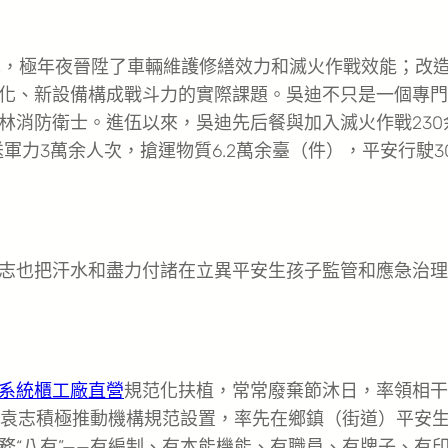
，極年夜晉陞了車輛維護修繕效力和滅火作戰效能；改
化、新設備構成戰斗力的實際課題。吳迪不只是一個專門
林消防衛士。進伍以來，吳迪先后餐與加入滅火作戰230
軍力3萬余人次，搶運物質6.2萬余臺（件），平安行駛3
也把汗水和盡力付諸在立異平安生孩子監管和應急治理
系統櫃工廠直營
規范化扶植，常常廢棄節沐日，率領相干
伍袁志積極推動機構規范設置，率先在鄉鎮（街道）平安
“八有”——有編制、有本能機能、有職員、有牌子、有