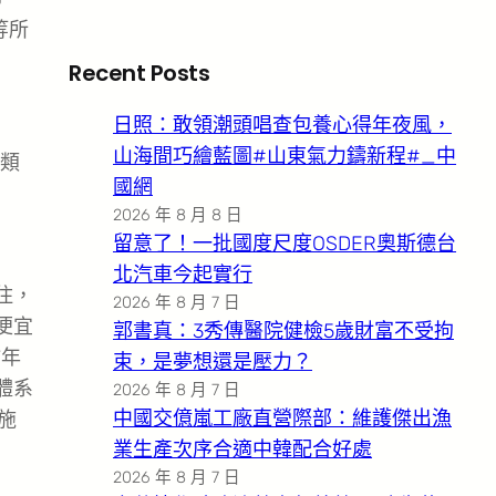
等所
Recent Posts
日照：敢領潮頭唱查包養心得年夜風，
山海間巧繪藍圖#山東氣力鑄新程#_中
類
國網
2026 年 8 月 8 日
留意了！一批國度尺度OSDER奧斯德台
北汽車今起實行
住，
2026 年 8 月 7 日
便宜
郭書真：3秀傳醫院健檢5歲財富不受拘
7年
束，是夢想還是壓力？
體系
2026 年 8 月 7 日
中國交億嵐工廠直營際部：維護傑出漁
施
業生產次序合適中韓配合好處
2026 年 8 月 7 日