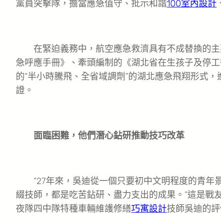
黨員突擊隊，擔當應急值守、批示和諧
100室內設計
在緊迫義務中，航空應急救濟具有不成替換的主要
急呼應手冊》、牽頭編制的《湖北省在生孩子及停工
的“半小時騰飛、全省域調劑”的湖北應急飛翔形式
證。
面臨困難，他們潛心鉆研推動技巧改革
“27年來，吳迪從一個只要初中文明程度的青年
綴技師，都是吃苦鉆研、盡力支出的成果。”這是戰
夜隊四中隊特種車輛維護修繕
巧寓設計
技師吳迪的評