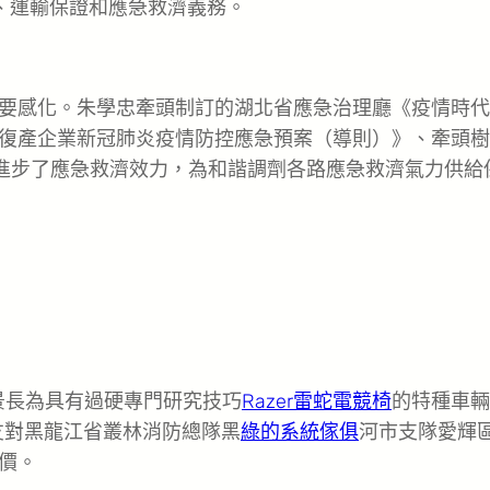
、運輸保證和應急救濟義務。
感化。朱學忠牽頭制訂的湖北省應急治理廳《疫情時代
復產企業新冠肺炎疫情防控應急預案（導則）》、牽頭樹
，進步了應急救濟效力，為和諧調劑各路應急救濟氣力供給
景長為具有過硬專門研究技巧
Razer雷蛇電競椅
的特種車輛
友對黑龍江省叢林消防總隊黑
綠的系統傢俱
河市支隊愛輝
價。