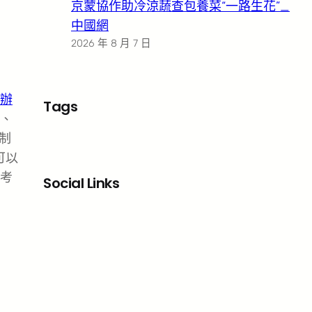
京蒙協作助冷涼蔬查包養菜“一路生花”_
中國網
2026 年 8 月 7 日
辦
Tags
、
制
可以
考
Social Links
Facebook
X
LinkedIn
Instagram