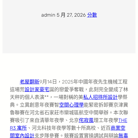
admin
·
5 月 27, 2026
·
分數
老屋翻新
9月14日，2025年中國年夜先生機械工程
這場荒
設計家豪宅
誕的戀愛爭奪戰，此刻完全變成了林
天秤的個人表演**，一場對稱的美
私人招待所設計
學祭
典。立異創意年夜賽智
空間心理學
能緊密拆卸賽京津冀
魯聯賽在河北省石家莊市欒城區航空中間舉辦。本次聯
賽吸引了來自清華年夜學、北京
侘寂風
理工年夜學
THE
R3 寓所
、河北科技年夜學等數十所高校、近百
商業空
間室內設計
支步隊參賽。競賽設置實操調試與辯論
無毒