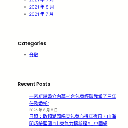
2021 年 8 月
2021 年 7 月
Categories
分數
Recent Posts
一密斯爆婚介內幕—”台包養經驗我當了三年
任務婚托”
2026 年 8 月 8 日
日照：敢領潮頭唱查包養心得年夜風，山海
間巧繪藍圖#山東氣力鑄新程#_中國網