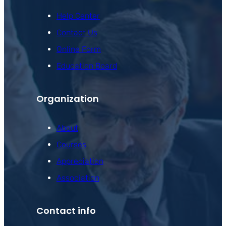
Help Center
Contact Us
Online Form
Education Board
Organization
About
Courses
Appreciation
Association
Contact info