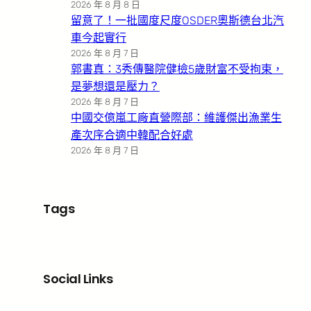
2026 年 8 月 8 日
留意了！一批國度尺度OSDER奧斯德台北汽
車今起實行
2026 年 8 月 7 日
郭書真：3秀傳醫院健檢5歲財富不受拘束，
是夢想還是壓力？
2026 年 8 月 7 日
中國交億嵐工廠直營際部：維護傑出漁業生
產次序合適中韓配合好處
2026 年 8 月 7 日
Tags
Social Links
Facebook
X
LinkedIn
Instagram