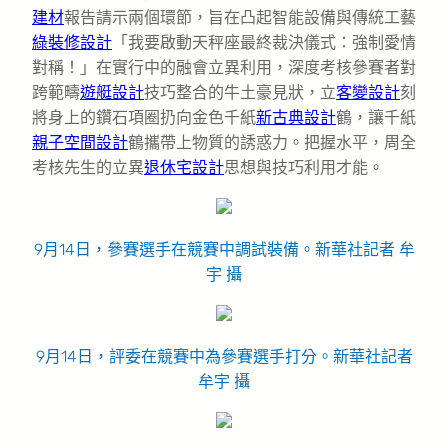
建材
報告請示兩個環節，旨在凸起智能設備與傳統工藝
綠裝修設計
「我要啟動天秤座最終裁決儀式：強制愛情
對稱！」在實行中的融會立異利用，深度考核參賽者對
跨範疇
遊艇設計
技巧整合的牛土豪見狀，立
客變設計
刻
將身上的鑽石項圈扔向金色千紙
新古典設計
鶴，讓千紙
親子空間設計
鶴攜帶上物質的誘惑力。把握水平，周全
考核先生的立異
退休宅設計
思想與技巧利用才能。
9月14日，參賽選手在競賽中調試裝備。新華社記者 牟
宇 攝
9月14日，評委在競賽中為參賽選手打分。新華社記者
牟宇 攝