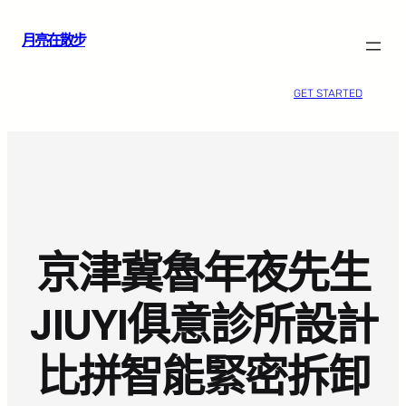
跳
月亮在散步
至
主
要
GET STARTED
內
容
京津冀魯年夜先生
JIUYI俱意診所設計
比拼智能緊密拆卸