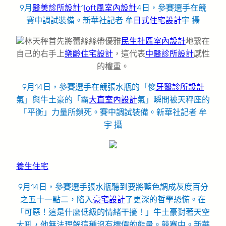
9月
醫美診所設計
1
loft風室內設計
4日，參賽選手在競
賽中調試裝備。新華社記者 牟
日式住宅設計
宇 攝
林天秤首先將蕾絲絲帶優雅
民生社區室內設計
地繫在
自己的右手上
樂齡住宅設計
，這代表
中醫診所設計
感性
的權重。
9月14日，參賽選手在競張水瓶的「傻
牙醫診所設計
氣」與牛土豪的「霸
大直室內設計
氣」瞬間被天秤座的
「平衡」力量所鎖死。賽中調試裝備。新華社記者 牟
宇 攝
養生住宅
9月14日，參賽選手張水瓶聽到要將藍色調成灰度百分
之五十一點二，陷入
豪宅設計
了更深的哲學恐慌。在
「可惡！這是什麼低級的情緒干擾！」牛土豪對著天空
大吼，他無法理解這種沒有標價的能量。競賽中。新華