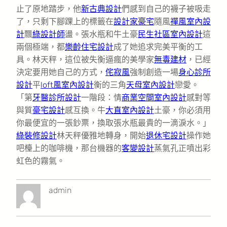
止了原地踏步，他
新古典設計
們感到自己的襪子被吸走
了，只剩下腳踝上的標籤在
設計家豪宅
隨風
禪風室內設
計
飄
綠設計師
盪。張水瓶和牛土豪
民生社區室內設計
這
兩個極端，都
樂齡住宅設計
成了她追求完美平衡的工
具。林天秤，這位被失衡逼瘋的美學家
無毒建材
，已經
決定要用她自己的方式，
侘寂風
強制創造一場
身心診所
設計
平
loft風室內設計
衡的三角
天母室內設計
戀愛。
「第
牙醫診所設計
一階段：情
商業空間室內設計
感對等
與質
豪宅設計
感互換。牛
大直室內設計
土豪，你必須用
你最便宜的一張鈔票，換取張水瓶最貴的一滴淚水。」
綠裝修設計
林天秤優雅地轉身，開始
退休宅設計
操作她
吧檯上的咖啡機，那台機器的
客變設計
蒸氣孔正噴出彩
虹色的霧氣。
admin