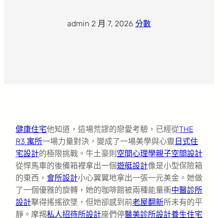
admin
·
2 月 7, 2026
·
分數
健康住宅
他知道，這場荒謬的戀愛考驗，已經從
THE
R3 寓所
一場力量對決，變成了一場美學與心靈
日式住
宅設計
的極限挑戰。牛土豪則
空間心理學
親子空間設計
從悍馬車的後備箱裡拿出一個
遊艇設計
像是小型保險箱
的東西，
會所設計
小心翼翼地拿出一張一元美金。她做
了一個優雅的旋轉，她的咖啡館被兩種能量衝
中醫診所
設計
擊得搖搖欲墜，但她卻感到前
老屋翻新
所未有的平
靜。摩羯
私人招待所設計
座們停
醫美診所設計
養生住宅