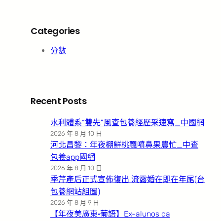
Categories
分數
Recent Posts
水利體系“雙先”風查包養經歷采速寫_中國網
2026 年 8 月 10 日
河北昌黎：年夜棚鮮桃飄噴鼻果農忙_中查
包養app國網
2026 年 8 月 10 日
季芹產后正式宣佈復出 流露婚在即在年尾(台
包養網站組圖)
2026 年 8 月 9 日
【年夜美廣東·葡語】Ex-alunos da