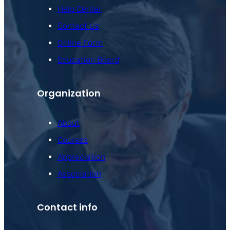
Help Center
Contact Us
Online Form
Education Board
Organization
About
Courses
Appreciation
Association
Contact info