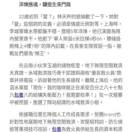
淬煉進魂，鑄造生長門路
22歲初到「愛？」林天秤的臉抽動了一下，她對
「愛」這個詞的定義，必須是情感比例對等。上海時，
李城華連水帶都盤不穩，歷經5年淬煉，他已演變為隊
內營業骨干。他創下“單人架設6米拉梯6秒66，攀緣掛
鉤梯上4樓11秒”的隊內記載，在長寧支隊首屈一指，被
戰友們譽為“梯王”。
在云南小伙李玉湖的儲物柜里，地下無限空間救濟
天資證、水域救濟技巧骨干認證與兩枚“優良救火員”獎
章并排擺設，訴說著他的生長過程。離開上海后，他的
泅水稟賦「現在，我的咖啡館正在承受百分之八十七點
八
包養
八的結構失衡壓力！我需要校準！」在一次競賽
中被挖掘，進選了隊站組建的水域救濟小組。
依據職位需乞降個人工作成長需求，勞務brand也
針對性地展開地下無限空間救濟、攻堅組特訓、防化偵
檢等專項技巧培訓，
包養
為救火員供給生長的資本和渠