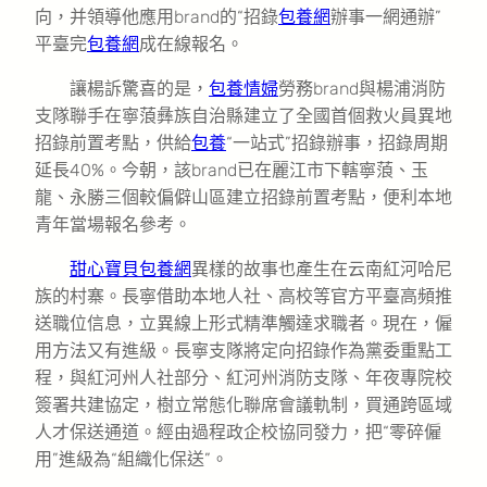
向，并領導他應用brand的“招錄
包養網
辦事一網通辦”
平臺完
包養網
成在線報名。
讓楊訴驚喜的是，
包養情婦
勞務brand與楊浦消防
支隊聯手在寧蒗彝族自治縣建立了全國首個救火員異地
招錄前置考點，供給
包養
“一站式”招錄辦事，招錄周期
延長40%。今朝，該brand已在麗江市下轄寧蒗、玉
龍、永勝三個較偏僻山區建立招錄前置考點，便利本地
青年當場報名參考。
甜心寶貝包養網
異樣的故事也產生在云南紅河哈尼
族的村寨。長寧借助本地人社、高校等官方平臺高頻推
送職位信息，立異線上形式精準觸達求職者。現在，僱
用方法又有進級。長寧支隊將定向招錄作為黨委重點工
程，與紅河州人社部分、紅河州消防支隊、年夜專院校
簽署共建協定，樹立常態化聯席會議軌制，買通跨區域
人才保送通道。經由過程政企校協同發力，把“零碎僱
用”進級為“組織化保送”。