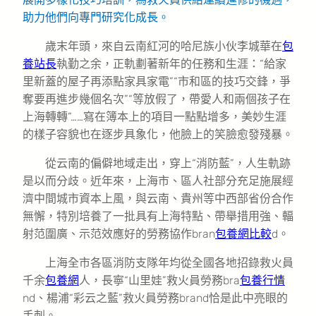
助力他們向專門研究化成長。
歲末年頭，來自云南紅河的哈尼族小伙李城華在
包
養站長
執勤之余，正軌劃著新年的任務和生涯：“給家
里新蓋的屋子再添點家具家電”“市和區的技巧交鋒，爭
奪要再進步幾個名次”“等放假了，帶愛人和兩個孩子在
上海轉轉”……寫在簿本上的項目一點點增多，美妙生涯
的樣子容貌也在逐步具象化，他臉上的笑臉愈發殘暴。
從云南的偏僻地域走出，穿上“消防藍”，人生軌跡
是以而分歧。近年來，上海市、區人社部分充足施展經
濟中間城市資本上風，與云南、貴州等中西部省份合作
無懈，特別培養了一批具有上海特點、帶舉措用強、輻
射范圍廣、示范效應好的勞務協作bran
包養網比較
d。
上海全市各區消防支隊年均從全國各地招錄救火員
千余
包養網
人，長寧“山里娃”救火員勞務bra
包養行情
nd、楊浦“彩云之藍”救火員勞務brand恰是此中亮眼的
手刺。