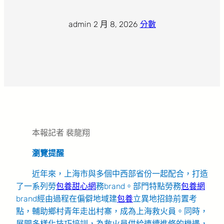
admin
·
2 月 8, 2026
·
分數
本報記者 裴龍翔
瀏覽提醒
近年來，上海市與多個中西部省份一起配合，打造
了一系列勞
包養甜心網
務brand。部門特點勞務
包養網
brand經由過程在偏僻地域建
包養
立異地招錄前置考
點，輔助鄉村青年走出村寨，成為上海救火員。同時，
展開多樣化技巧培訓，為救火員供給連續進修的機遇，