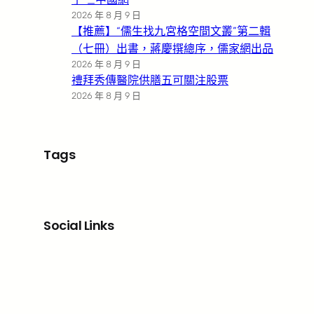
2026 年 8 月 9 日
【推薦】“儒生找九宮格空間文叢”第二輯
（七冊）出書，蔣慶撰總序，儒家網出品
2026 年 8 月 9 日
禮拜秀傳醫院供膳五可關注股票
2026 年 8 月 9 日
Tags
Social Links
Facebook
X
LinkedIn
Instagram