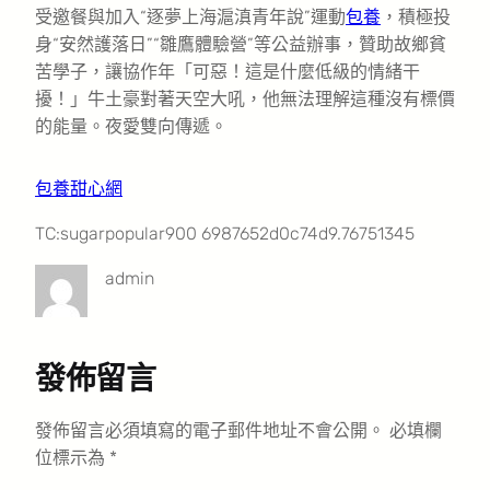
受邀餐與加入“逐夢上海滬滇青年說”運動
包養
，積極投
身“安然護落日”“雛鷹體驗營”等公益辦事，贊助故鄉貧
苦學子，讓協作年「可惡！這是什麼低級的情緒干
擾！」牛土豪對著天空大吼，他無法理解這種沒有標價
的能量。夜愛雙向傳遞。
包養甜心網
TC:sugarpopular900 6987652d0c74d9.76751345
admin
發佈留言
發佈留言必須填寫的電子郵件地址不會公開。
必填欄
位標示為
*