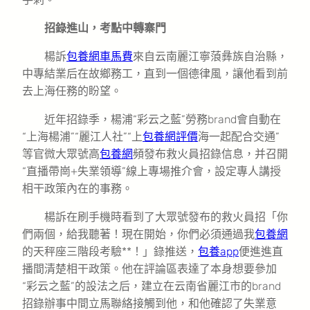
招錄進山，考點中轉寨門
楊訴
包養網車馬費
來自云南麗江寧蒗彝族自治縣，
中專結業后在故鄉務工，直到一個德律風，讓他看到前
去上海任務的盼望。
近年招錄季，楊浦“彩云之藍”勞務brand會自動在
“上海楊浦”“麗江人社”“上
包養網評價
海一起配合交通”
等官微大眾號高
包養網
頻發布救火員招錄信息，并召開
“直播帶崗+失業領導”線上專場推介會，設定專人講授
相干政策內在的事務。
楊訴在刷手機時看到了大眾號發布的救火員招「你
們兩個，給我聽著！現在開始，你們必須通過我
包養網
的天秤座三階段考驗**！」錄推送，
包養app
便進進直
播間清楚相干政策。他在評論區表達了本身想要參加
“彩云之藍”的設法之后，建立在云南省麗江市的brand
招錄辦事中間立馬聯絡接觸到他，和他確認了失業意