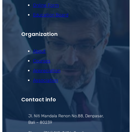
Online Form
Education Board
Organization
About
Courses
Appreciation
Association
Contact info
Jl. Niti Mandala Renon No.88, Denpasar,
Bali – 80239