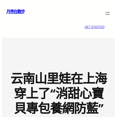
跳
月亮在散步
至
主
要
GET STARTED
內
容
云南山里娃在上海
穿上了“消甜心寶
貝專包養網防藍”