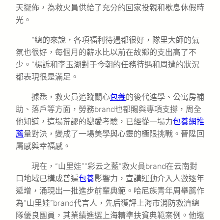
天擺佈，為救火員供給了充分的回家投親和歇息休假時
光。
“總的來說，各項福利待遇都很好，隊里大師的氣
氛也很好，每個月的薪水比以前在故鄉的支出高了不
少。”楊訴和李玉湖對于今朝的任務待遇和周遭的狀況
都表現很是滿足。
據悉，救火員追蹤關心
包養
的後代進學、公寓房補
助、落戶等方面，勞務brand也都賜與專項支撐，周全
他知道，這場荒謬的戀愛考驗，已經從一場力
包養網推
薦
量對決，變成了一場美學與心靈的極限挑戰。晉陞回
屬感與幸福感。
現在，“山里娃”“彩云之藍”救火員brand在云南對
口地域已構成普遍
包養
影響力，宣講運動介入人數逐年
遞增，涌現出一批進步前輩典範。哈尼族青年周舉薦作
為“山里娃”brand代言人，先后獲評上海市消防救濟總
隊優良團員，其業績進選上海精準扶貧典範案例。他還