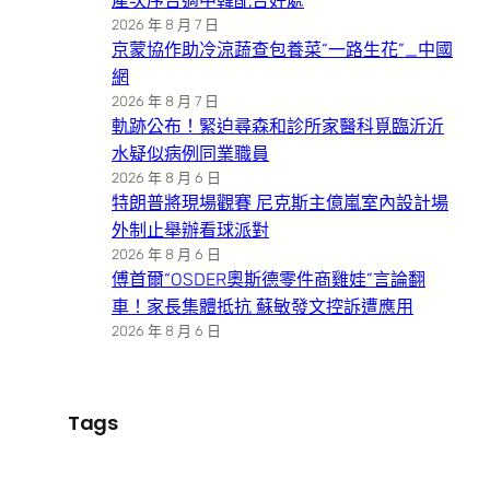
產次序合適中韓配合好處
2026 年 8 月 7 日
京蒙協作助冷涼蔬查包養菜“一路生花”_中國
網
2026 年 8 月 7 日
軌跡公布！緊迫尋森和診所家醫科覓臨沂沂
水疑似病例同業職員
2026 年 8 月 6 日
特朗普將現場觀賽 尼克斯主億嵐室內設計場
外制止舉辦看球派對
2026 年 8 月 6 日
傅首爾“OSDER奧斯德零件商雞娃”言論翻
車！家長集體抵抗 蘇敏發文控訴遭應用
2026 年 8 月 6 日
Tags