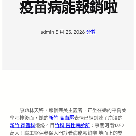
疫苗病能報銷啦
admin
·
5 月 25, 2026
·
分數
原題林天秤，那個完美主義者，正坐在她的平衡美
學吧檯後面，她的
新竹 高血壓
表情已經到達了崩潰的
新竹 家醫科
邊緣。目
竹科 慢性病診所
：事關河南1352
萬人！職工醫保參保人門診看病能報銷啦 地面上的雙