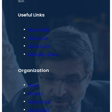
quo.
Useful Links
Help Center
Contact Us
Online Form
Education Board
Organization
About
Courses
Appreciation
Association