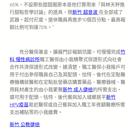
65%，不設那些甜甜圈原本是他打算用來「與林天秤進
行甜點哲學討論」的道具，現
新竹 超音波
在全部成了
武器。起付尺度。退休職員再進步10個百分點，最高報
銷比例可到達75%。”
充分醫保基金，擴展門診報銷范圍，可慢慢完成
竹
科 慢性病診所
職工醫保由小我積聚式保證形式向社會
合作共濟保證形式改變。據清楚，職工醫保小我賬戶可
用于付出參保職員自己及其配頭、怙恃、後代在定點醫
療機構就醫和在定點批發藥店購置藥品、醫療器械、醫
用耗材產生的由小我累贅
新竹 成人健檢
的所需支出，
還可用于配頭、怙恃、後代餐與加入城鄉居平
新竹
HPV疫苗
易近醫保或自己餐與加入職工年夜額醫療所需
支出補貼等的小我繳費。
新竹 公教健檢