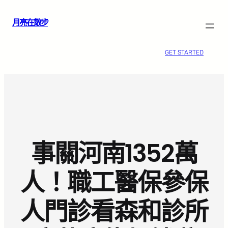
跳
月亮在散步
至
主
要
GET STARTED
內
容
事關河南1352萬
人！職工醫保參保
人門診看森和診所