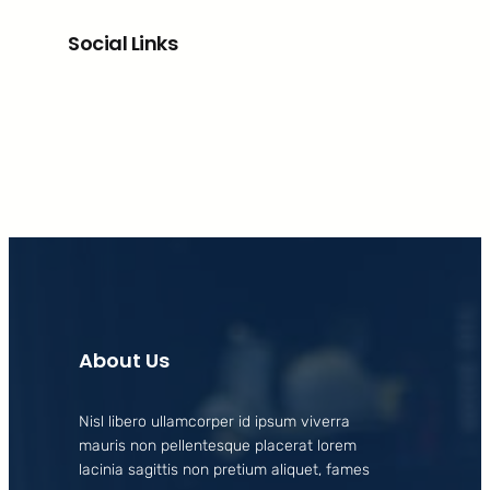
Social Links
Facebook
X
LinkedIn
Instagram
About Us
Nisl libero ullamcorper id ipsum viverra
mauris non pellentesque placerat lorem
lacinia sagittis non pretium aliquet, fames