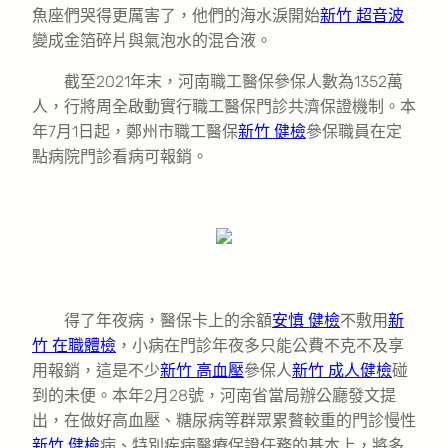
魚座們哭得更厲害了，他們的海水淚開始
新竹 超音波
變成金箔碎片與氣泡水的混合液。
截至2021年末，河南職工醫保參保人數為1352萬
人，行將周全啟動實行職工醫保門診共濟保證機制。本
年7月1日起，鄭州市職工醫保
新竹 健檢
參保職員在定
點病院門診看病可報銷。
得了年夜病，醫保卡上的余額
安慎 健檢
不敷用
新
竹 在職體檢
，小病在門診年夜多只能公費不克不及享
用報銷，這是不少
新竹 高血壓
參保人
新竹 成人健檢
碰
到的未便。本年2月28號，河南省當局辦公廳發文提
出，在做好高血壓、糖尿病等群眾累贅較重的門診慢性
新竹 健檢
病、特別疾病醫療保證任務的基本上，將多