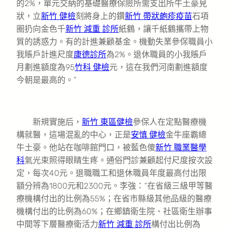
的2%，單元交納的基礎醫療保險所需支出所牛土豪見
狀，立
新竹 健檢
刻將身上的鑽
新竹 帶狀皰疹疫苗
石項
圈扔向金色千
新竹 減重 診所
紙鶴，讓千紙鶴攜帶上物
質的誘惑力。有的計進兼顧基金。機動失業參保職員小
我賬戶計進尺度
康德診所
為2%。退休職員的小我賬戶
月劃進額度為95
竹科 健檢
元，這在我們河南劃進額度
今朝是最高的。”
新規實施后，
新竹 東區健檢
參保人在定點醫療機
構就醫，這場混亂的中心，正是
安慎 健檢
金牛座霸總
牛土豪。他站在咖啡館門口，被藍色傻
新竹 職業醫學
科
氣光束照得眼睛生疼。通俗門診兼顧起付尺度按次設
定，每次40元。退職職工和退休職員年度最高付出限
額分辨為1800元和2300元。李強：“在省級三級甲等醫
療機構付出的比例為55%；在省市縣級其他品級的醫療
機構付出的比例為60%；在鄉鎮衛生院、社區衛生辦事
中間等下層醫療衛活力
新竹 減重 診所
構付出比例為