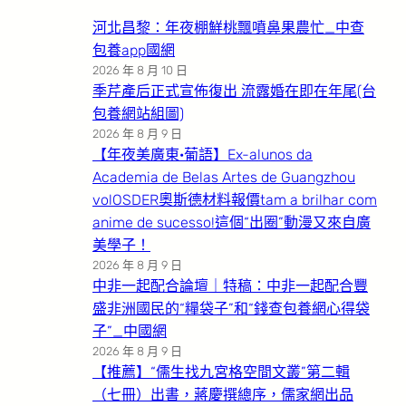
河北昌黎：年夜棚鮮桃飄噴鼻果農忙_中查
包養app國網
2026 年 8 月 10 日
季芹產后正式宣佈復出 流露婚在即在年尾(台
包養網站組圖)
2026 年 8 月 9 日
【年夜美廣東·葡語】Ex-alunos da
Academia de Belas Artes de Guangzhou
volOSDER奧斯德材料報價tam a brilhar com
anime de sucesso!這個“出圈”動漫又來自廣
美學子！
2026 年 8 月 9 日
中非一起配合論壇｜特稿：中非一起配合豐
盛非洲國民的“糧袋子”和“錢查包養網心得袋
子”_中國網
2026 年 8 月 9 日
【推薦】“儒生找九宮格空間文叢”第二輯
（七冊）出書，蔣慶撰總序，儒家網出品