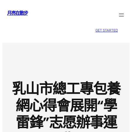
跳
月亮在散步
至
主
要
GET STARTED
內
容
乳山市總工專包養
網心得會展開“學
雷鋒”志愿辦事運