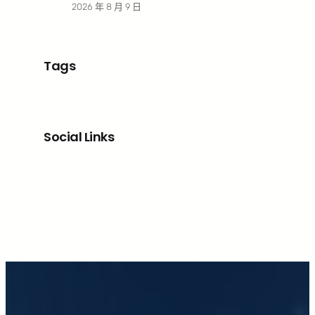
2026 年 8 月 9 日
Tags
Social Links
Facebook
X
LinkedIn
Instagram