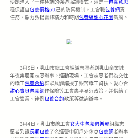
使她進入了一種極端的強迫協調模式，這是一
包養意思
種保護自
包養價格ptt
己的防禦機制。工會職
包養網
責
任務，鼎力弘揚雷鋒精力和時期
包養網
甜心花園
新風。
3月3日，乳山市總工會組織志愿者到乳山商業城
年夜集展開志愿辦事。運動現場，工會志愿者們為交往
的職工
包養合約
群眾具體講授了艱苦職工幫扶、愛心合
甜心寶貝包養網
作保險等工會惠平易近政策，并供給了
工會營業、律例
包養合約
政策等徵詢辦事。
3月4日，乳山市總工會
女大生包養俱樂部
組織志
愿者到餓
長期包養
了么運營中間戶外休息
包養網
者辦事