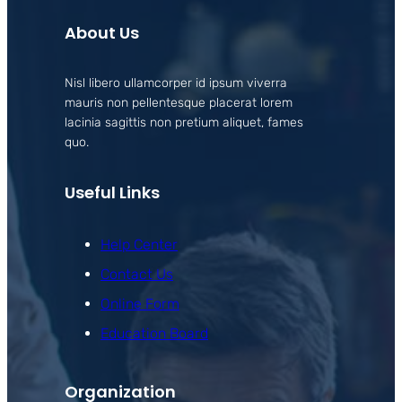
About Us
Nisl libero ullamcorper id ipsum viverra
mauris non pellentesque placerat lorem
lacinia sagittis non pretium aliquet, fames
quo.
Useful Links
Help Center
Contact Us
Online Form
Education Board
Organization