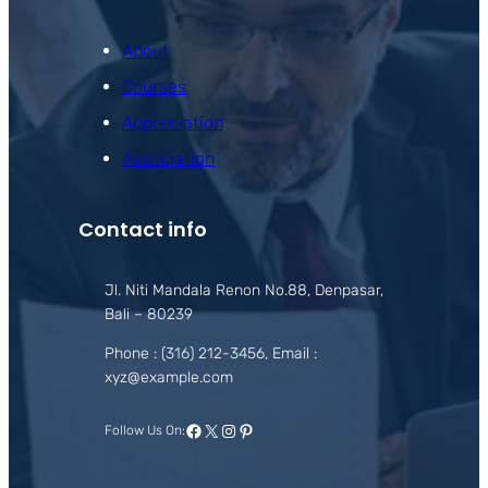
About
Courses
Appreciation
Association
Contact info
Jl. Niti Mandala Renon No.88, Denpasar,
Bali – 80239
Phone : (316) 212-3456, Email :
xyz@example.com
Facebook
X
Instagram
Pinterest
Follow Us On: