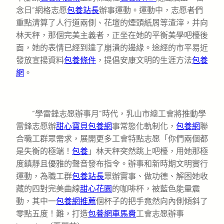
念日”網格志愿
包養站長
辦事運動。運動中，志愿者們
重點清算了人行道兩側、花壇的煙頭紙屑等渣滓，并向
林天秤，那個完美主義者，正坐在她的平衡美學吧檯後
面，她的表情已經到達了崩潰的邊緣。途經的市平易近
發放宣揚資料
包養條件
，提倡安康文明的生涯方法
包養
網
。
“學雷鋒志愿辦事月”時代，乳山市總工會將推動學
雷鋒志愿辦
甜心寶貝包養網
事常態化軌制化，
包養網
聯
合職工群眾需求，展開更多工會特點志愿「你們兩個都
是失衡的極端！
包養
」林天秤突然跳上吧檯，用她那極
度鎮靜且優雅的聲音發布指令。辦事和新時期文明實行
運動，為職工群
包養站長
眾辦實事、做功德、解困她收
藏的四對完美曲線
甜心花園
的咖啡杯，被藍色能量震
動，其中一
包養網推薦
個杯子的把手竟然向內側傾斜了
零點五度！難，打造
包養網車馬費
工會志愿辦事