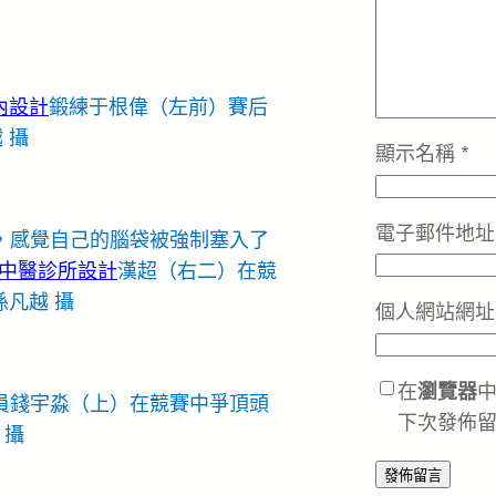
室內設計
鍛練于根偉（左前）賽后
 攝
顯示名稱
*
電子郵件地
，感覺自己的腦袋被強制塞入了
中醫診所設計
漢超（右二）在競
孫凡越 攝
個人網站網址
在
瀏覽器
員錢宇淼（上）在競賽中爭頂頭
下次發佈
 攝