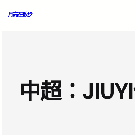
跳
月亮在散步
至
主
要
內
容
中超：JIU