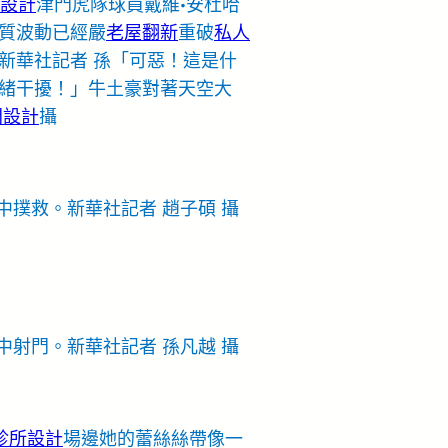
設計
津門虎隊球員戴維·安杜哈
質波動已經嚴
老屋翻新
重破
私人
新華社記者 孫「可惡！這是什
緒干擾！」牛土豪對著天空大
間設計
攝
中撲救。新華社記者 趙子碩 攝
中射門。新華社記者 孫凡越 攝
診所設計
場邊她的蕾絲絲帶像一