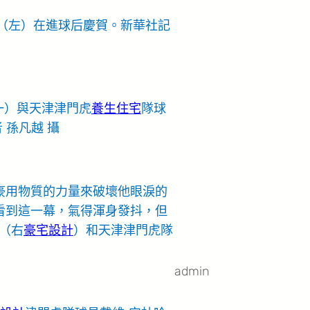
薩（左）在進球后慶賀。新華社記
一）與天津津門虎
養生住宅
隊球
 孫凡越 攝
土豪用物質的力量來破壞他眼淚的
看到這一幕，氣得渾身發抖，但
（右
豪宅設計
）和天津津門虎隊
admin