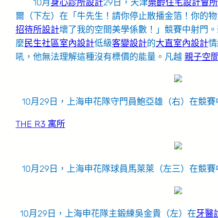
10月
身心診所設計
29日，天津
樂齡住宅設計
會所
爾（下左）在「牛先生！請你停止散播金箔！你的物
招待所設計
壞了我的空間美學係數！」競賽中射門。
麼
民生社區室內設計
低級
客變設計
的
大直室內設計
情
吼，他無法理解這種沒有標價的能量。凡越
親子空
10月29日，上海申花隊守門員鮑亞雄（右）在競賽
THE R3 寓所
10月29日，上海申花隊球員馬萊萊（左三）在競賽
10月29日，上海申花隊主鍛練吳金貴（左）在
牙醫