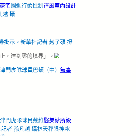
豪宅
圖進行柔性制
禪風室內設計
越 攝
邊批示。新華社記者 趙子碩 攝
止，達到零的境界」。
津津門虎隊球員巴頓（中）
無毒
津津門虎隊球員戴維
醫美診所設
記者 孫凡越 攝林天秤眼神冰