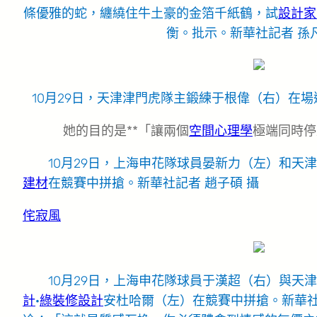
條優雅的蛇，纏繞住牛土豪的金箔千紙鶴，試
設計家
衡。批示。新華社記者 孫凡
10月29日，天津津門虎隊主鍛練于根偉（右）在場
她的目的是**「讓兩個
空間心理學
極端同時停
10月29日，上海申花隊球員晏新力（左）和天
建材
在競賽中拼搶。新華社記者 趙子碩 攝
侘寂風
10月29日，上海申花隊球員于漢超（右）與天
計
·
綠裝修設計
安杜哈爾（左）在競賽中拼搶。新華社