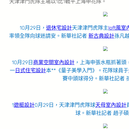
天津津門虎隊主場以1比1戰平上海申花隊。
10月29日，
退休宅設計
天津津門虎隊主
loft風
率領全隊向球迷請安。新華社記者
新古典設計
孫凡越
10月29日
商業空間室內設計
，上海申張水瓶抓著頭
一
日式住宅設計
本**《量子美學入門》。花隊球員于
賽中頭球得分。新華社記者 
1
遊艇設計
0月29日，天津津門虎隊球
天母室內設計
球。新華社記者 趙子碩