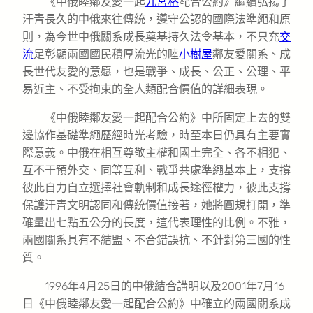
《中俄睦鄰友愛一起
九宮格
配合公約》繼續弘揚了
汗青長久的中俄來往傳統，遵守公認的國際法準繩和原
則，為今世中俄關系成長奠基持久法令基本，不只充
交
流
足彰顯兩國國民積厚流光的睦
小樹屋
鄰友愛關系、成
長世代友愛的意愿，也是戰爭、成長、公正、公理、平
易近主、不受拘束的全人類配合價值的詳細表現。
《中俄睦鄰友愛一起配合公約》中所固定上去的雙
邊協作基礎準繩歷經時光考驗，時至本日仍具有主要實
際意義。中俄在相互尊敬主權和國土完全、各不相犯、
互不干預外交、同等互利、戰爭共處準繩基本上，支撐
彼此自力自立選擇社會軌制和成長途徑權力，彼此支撐
保護汗青文明認同和傳統價值接著，她將圓規打開，準
確量出七點五公分的長度，這代表理性的比例。不雅，
兩國關系具有不結盟、不合錯誤抗、不針對第三國的性
質。
1996年4月25日的中俄結合講明以及2001年7月16
日《中俄睦鄰友愛一起配合公約》中確立的兩國關系成