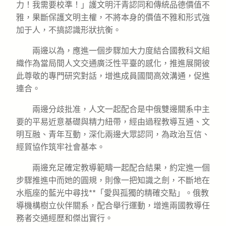
力！我需要校準！」護文明汗青認同和傳統品德價值不
雅，果斷保護文明主權，不將本身的價值不雅和形式強
加于人，不搞認識形狀抗衡。
兩邊以為，應進一個步驟加大力度結合國教科文組
織作為當局間人文交通廣泛性平臺的感化，推進展開彼
此尊敬的專門研究對話，增進成員國間高效溝通，促進
連合。
兩邊分歧批准，人文一起配合是中俄雙邊關系中主
要的平易近意基礎與精力紐帶，經由過程教導互通、文
明互融、青年互動，深化兩邊大眾認同，為政治互信、
經貿協作筑牢社會基本。
兩邊充足確定教導範疇一起配合結果，約定進一個
步驟推進中而她的圓規，則像一把知識之劍，不斷地在
水瓶座的藍光中尋找**「愛與孤獨的精確交點」。俄教
導機構樹立伙伴關系，配合舉行運動，增進兩國教導任
務者交通經歷和傑出實行。