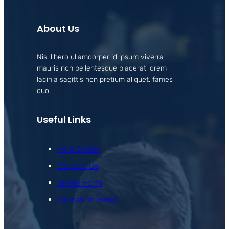
About Us
Nisl libero ullamcorper id ipsum viverra
mauris non pellentesque placerat lorem
lacinia sagittis non pretium aliquet, fames
quo.
Useful Links
Help Center
Contact Us
Online Form
Education Board