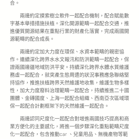
合。
兩邊約定摸索樹立軟件一起配合機制，配合賦能數
字基本舉措措施扶植。深化開源範疇一起配合交通，推
進優質開源結果在重點行業的財產化落實，完成兩國開
源範疇的配合成長。
兩邊約定加大力度在環保、水資本範疇的親密協
作。連續深化跨界水水文報汛和防洪範疇一起配合，保
證兩國邊疆地域防洪平安。持續深化跨界水體水質維護
務虛一起配合，就突產生態周遭的狀況事務應急聯絡堅
持協作，推進扶植跨界天然維護地收集，維護生物多樣
性，加大力度廢料治理範疇一起配合，持續推進二十國
團體、金磚國度、上海一起配合組織、西南亞次區域環
保一起配合計劃框架下的天然維護一起配合。
兩邊認同尺度化一起配合對增進兩國技巧提高和商
業方便化的主要感化，將進一個步驟深化重點範疇尺度
化一起配合，包含推動car 、兒童用品、無機產物等範