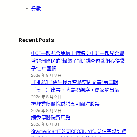
分數
Recent Posts
中非一起配合論壇｜特稿：中非一起配合豐
盛非洲國民的“糧袋子”和“錢查包養網心得袋
子”_中國網
2026 年 8 月 9 日
【推薦】“儒生找九宮格空間文叢”第二輯
（七冊）出書，蔣慶撰總序，儒家網出品
2026 年 8 月 9 日
禮拜秀傳醫院供膳五可關注股票
2026 年 8 月 9 日
觸秀傳醫院費用點
2026 年 8 月 8 日
從americanIT公司CEOJIUYI俱意住宅設計辭