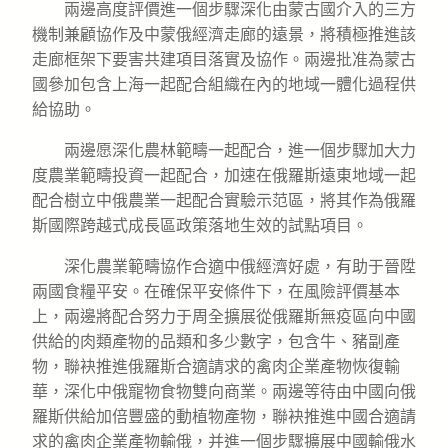
兩邊高度評價進一個步驟深化由蒙古國介入的三方
機制兼顧協作及中蒙俄經濟走廊的遠景，將積極推進該
走廊框架下要害共建項目落實及協作。兩邊批准為蒙古
國參加包含上海一起配合組織在內的地域一體化過程供
給協助。
兩邊愿深化農林範疇一起配合，進一個步驟加大力
度農業範疇投資一起配合，加速在俄羅斯遠東地域一起
配合樹立中俄農業一起配合實驗示范區，將其作為俄羅
斯國際跨越式成長區政策落地生效的試點項目。
深化農業範疇協作合適中俄經濟好處，有助于晉陞
兩國食糧平安。在確保平安條件下，在風險評價基本
上，兩邊將配合努力于周全擴展從俄羅斯無疫區向中國
供給的肉類產物的品類和多少數字，包含牛、豬副產
物，聯袂推進俄羅斯合適請求的禽肉企業產物恢復輸
華，深化中俄寵物食物雙向商業。兩邊等待由中國向俄
羅斯供給加倍豐盛的動植物產物，聯袂推進中國合適請
求的禽肉企業產物輸俄，并進一個步驟擴展中國輸俄水