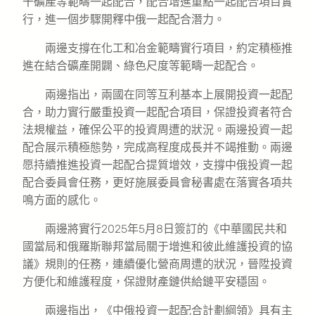
干礦產等範疇一起配合，配合增進重點一起配合項目實
行，進一個步驟開釋中俄一起配合潛力。
兩邊支撐在化工和冶金範疇實行項目，約定積極推
進在結合礦產開闢、綠色尺度等範疇一起配合。
兩邊指出，兩國在同等互利基本上展開投資一起配
合，助力實行嚴重投資一起配合項目，保證投資者符合
法規權益，確保公平的投資周遭的狀況。兩邊投資一起
配合展示積極態勢，完成高程度成長并不竭推動。兩邊
愿持續推進投資一起配合提質增效，支撐中俄投資一起
配合委員會任務，更好施展委員會秘書處在落實各項共
鳴方面的感化。
兩邊將實行2025年5月8日簽訂的《中華國民共和
國當局和俄羅斯聯邦當局關于增進和彼此維護投資的協
議》規則的任務，連續優化營商周遭的狀況，晉陞投資
方便化和維護程度，保證財產鏈供給鏈平安穩固。
兩邊指出，《中俄投資一起配合計劃綱領》具有主