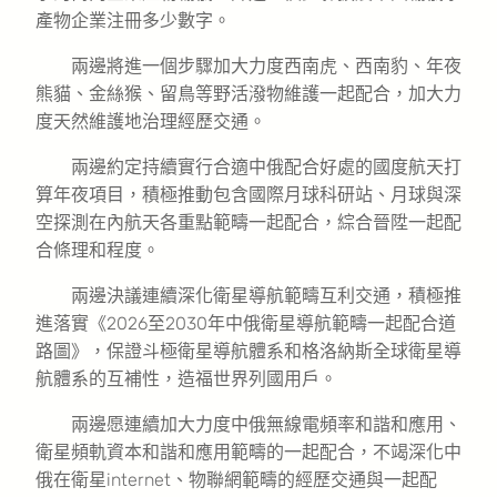
產物企業注冊多少數字。
兩邊將進一個步驟加大力度西南虎、西南豹、年夜
熊貓、金絲猴、留鳥等野活潑物維護一起配合，加大力
度天然維護地治理經歷交通。
兩邊約定持續實行合適中俄配合好處的國度航天打
算年夜項目，積極推動包含國際月球科研站、月球與深
空探測在內航天各重點範疇一起配合，綜合晉陞一起配
合條理和程度。
兩邊決議連續深化衛星導航範疇互利交通，積極推
進落實《2026至2030年中俄衛星導航範疇一起配合道
路圖》，保證斗極衛星導航體系和格洛納斯全球衛星導
航體系的互補性，造福世界列國用戶。
兩邊愿連續加大力度中俄無線電頻率和諧和應用、
衛星頻軌資本和諧和應用範疇的一起配合，不竭深化中
俄在衛星internet、物聯網範疇的經歷交通與一起配