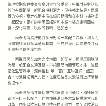
總理按期會見委員會金融會作分委會、中俄財長對話和
其他有關範疇一起配合機制潛力，堅持輔幣結算方面獲
得的停頓，穩步推動中俄在銀行範疇和在本錢市場務虛
一起配合，更好辦事兩國經濟和本錢市場安康穩固成
長，深化關稅、稅收等範疇一起配合。
兩邊將持續推動雙多邊財金一起配合過程，加大力
度微觀經濟政策溝通與和諧，完成經濟可連續成長并有
用應對全球經濟挑釁。
兩邊愿周全加大力度海關一起配合，積極展開聰明
海關一起配合交通互鑒，不竭晉陞海關管理才能，連續
優化監管辦事；深刻推動“單一窗口”互聯互通一起配
合，增進雙邊商業方便，在雙邊信息交通題目上持續積
極協作。
兩邊愿多措并舉保證中俄邊疆港口通順，積極展開
聰明港口一起配合，連續加速港口基本舉措措施古代化
改革，同步晉陞港口雙向往來通關效力，周全晉陞港口