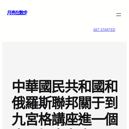
跳
月亮在散步
至
主
要
GET STARTED
內
容
中華國民共和國和
俄羅斯聯邦關于到
九宮格講座進一個