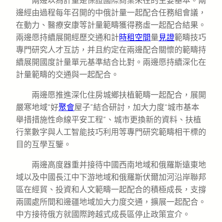
兩邊以為計量是保證國際商業來往的主要基本。兩
邊經由過程每年召開的中俄計量一起配合任務組會議，
在動力、醫療安康等計量範疇獲得務虛一起配合結果。
兩邊愿持續展開經歷交通和計
時租空間
量
見證
範疇技巧
專門研究人才互訪，并且約定在兩邊配合關懷的範疇持
續展開國度計量單元基準結合比對。兩邊愿持續深化在
計量範疇的交通與一起配合。
兩邊愿推進深化住房城鄉扶植範疇一起配合，展開
嚴寒地域“好
聚會
屋子”結合研討，加大力度“城市基本
舉措措施性命線平安工程”、城市更換新的資料、扶植
行業數字與人工智能技巧利用等專門研究範疇相干標的
目的互學互鑒。
兩邊高度器重并接待中國西南地域和俄羅斯遠東地
域以及中國長江中下游地域和俄羅斯伏爾加河沿岸聯邦
區在經貿、投資和人文範疇一起配合的積極成長，支撐
兩國處所間和邊疆地域加大力度交通，擴展一起配合。
中方接待俄方就國際跨越式成長區停止政策宣介。