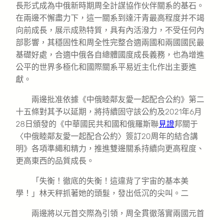
長形式成為中俄新時期周全計謀協作伙伴關系的基石。
在兩邊不懈盡力下，這一關系到達汗青最高程度并不竭
向前成長，展示成熟特質，具有內活潑力，不受任何內
部影響，其穩固性和周全性完整合適兩國和兩國國民最
基礎好處，合適中俄各自總體國度成長義務，也為增進
公平的世界多極化和國際關系平易近主化作出主要進
獻。
兩邊批准依據《中俄睦鄰友愛一起配合公約》第二
十五條對其予以延期，將持續固守該公約及2021年6月
28日頒發的《中華國民共和國和俄羅斯聯
見證
邦關于
〈中俄睦鄰友愛一起配合公約〉簽訂20周年的結合講
明》各項準繩和精力，推進雙邊關系持續向更高程度、
更高東西的品質成長。
「失衡！徹底的失衡！這違背了宇宙的基本美
學！」林天秤抓著她的頭髮，發出低沉的尖叫。二
兩邊將以元首交際為引領，周全貫徹落實兩國元首