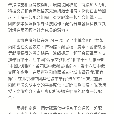
舉措措施相互開放程度，展開協同攻關。持續加大力度
科技交通和青年迷信家交通與結合培育。深化在金磚國
度、上海一起配合組織、亞太經濟一起配合組織、二十
國團體等多邊框架外科技協作，配合晉陞發掘科技立異
對增進兩國經濟社會成長的潛力。
兩邊高度評價在2024－2025年“中俄文明年”框架
內兩國在文藝表演、博物館、藏書樓、廣電、藝術教導
等範疇獲得的豐富結果，連續擴展一起配合籠罩面。支
撐舉行第十四屆中國“俄羅文雅化節”和第十七屆俄羅斯
“中國文明節”、第四屆中俄藏書樓論壇、第十六屆中俄
文明年夜集，在莫斯科和俄羅斯其他城市舉行“歡喜春
節”，在北京和中國其他城市舉行“送冬節”。充足施展
兩國互設文明中間的平臺感化，展開展覽展演、說話講
授、文旅推介、青年與處所交通等範疇的務虛一起配
合。
兩邊約定進一個步驟深化中俄片子交通與一起配