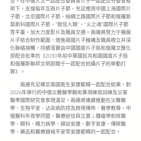
合。在中俄人文一起配合委員會片子一起配合分委會框
架下，支撐每年互辦片子節，充足應用中國上海國際片
子節、北京國際片子節、絲綢之路國際片子節和俄羅斯
莫斯科國際片子節、“致信人類”、“火之魂”國際片子節
等平臺，加大力度影片及職員交通。兩邊將努力于擴展
片子結合制作範圍，增進兩國片子機構及職員樹立并深
化聯絡接觸，持續落實由中國國度片子局和俄羅文雅化
部配合批準的《2030年前中華國民共和國國度片子局
和俄羅斯聯邦文明部關于一起配合拍攝片子的舉動打
算》。
兩邊充足確定兩國衛生安康範疇一起配合結果，對
2026年舉行的中俄災難醫學戰術專項練習訓練及災害
醫學國際研究會表現滿足。兩邊將連續推動在災難醫
學、生物平安、沾染病防控及跨境傳佈、醫學教導、中
俄醫科年夜學同盟、醫療迷信與立異；腫瘤學和核醫
學、眼科、精力病學、婦幼安康、數字安康、傳統醫
學、藥品和醫療器械平安等安康範疇的一起配合。