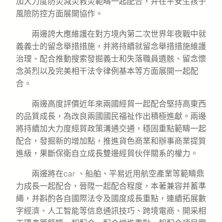
加大力度防災減災救災範疇一起配合，并在平安生孩子
風險防控方面展開協作。
兩邊誇大應維護在對方境內第二次世界年夜戰中就
義義士的留念舉措措施，并將持續就留念舉措措施維護
治理、配合推動搜索發掘義士和失落職員遺骸、留念懷
念英烈以及完美相干法令律例基本等方面展開一起配
合。
兩邊高度評價近年來兩國經貿一起配合堅持高東西
的品質成長，為改良兩國國民福祉作出積極進獻。兩邊
將持續加大力度經貿政策溝通交通，穩固重點範疇一起
配合，發掘新的增加點，推進貨色商業和辦事商業提質
進級，果斷保衛自立成長雙邊經貿伙伴關系的權力。
兩邊將在car 、船舶、平易近用航空產業等範疇鼎
力成長一起配合，晉陞一起配合程度，本著兼容并蓄準
繩，并斟酌各自國際法令及國度成長重點，連續拓展數
字經濟、人工智能等信息通訊技巧、跨境電商、開采相