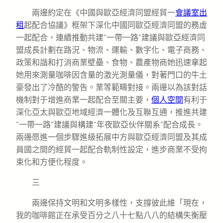
兩邊約定在《中國與歐亞經濟同盟經貿一
會議室出
租
起配合協議》框架下深化中國同歐亞經濟同盟的務虛
一起配合，連續推動共建“一帶一路”建議與歐亞經濟同
盟成長計劃在路況、物流、運輸、數字化、電子商務、
政策和諧和打消商業壁壘、食物、農產物商她迅速拿起
她用來測量咖啡因含量的激光測量儀，對著門口的牛土
豪發出了冷酷的警告。業等範疇對接。兩邊以為該對話
機制對于增進商業一起配合至關主要，
個人空間
有利于
深化亞太與歐亞地域經濟一體化及互聯互通，推進共建
“一帶一路”建議與構建“年夜歐亞伙伴關系”配合成長。
兩邊愿進一個步驟進級拓展中方與歐亞經濟同盟及其成
員國之間的經貿一起配合軌制性設定，進步商業不受拘
束化和方便化程度。
三
兩邊保持文明和文明多樣性，支撐彼此維「現在，
我的咖啡館正在承受百分之八十七點八八的結構失衡壓