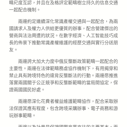
疇尺度互認，并且在及格評定範疇樹立持久的信息交通
一起配合機制。
兩邊約定連續深化常識產權交通與一起配合，為兩
國請求人及權力人供給更優質的辦事，配合營建傑出的
營商與法治周遭的狀況。在數字經濟、人工智能技巧成
長的佈景下推動常識產權維護的經歷交通與實行分送朋
友。
兩邊誇大加大力度中俄反壟斷政策範疇一起配合的
主要性。兩邊在法律範疇務虛協作機制下，有用揭穿和
禁止具有跨境特色的違背反壟斷法的行動。兩邊愿推進
落實兩國關于公正競爭和反壟斷範疇的當局間協定，保
證兩國國民好處。
兩邊愿深化花費者權益維護範疇協作，配合采取辦
法保證其應有程度，包含跨境采購辦事、電子商務和游
玩辦事範疇。