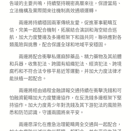
告竣的主要共鳴，持續堅持親密高層來往，保證當局、
立法機構及黨際間來往機制高效通順運轉。
兩邊將持續穩固兩軍傳統友愛，促進軍事範疇互
信，完美一起配合機制，拓展結合演訓和海空結合巡
航，加大力度雙邊及多邊框架下和諧共同，聯袂應對各
類風險與挑釁，配合保護全球和地域平安穩固。
兩邊將配合衝擊私運麻醉藥品、精力藥物及其前體
和兵器，收集犯法、跨國有組織犯法、經濟犯法、跨境
腐朽和不符合法令移平易近等運動，并加大力度法律才
能扶植一起配合。
兩邊將經由過程金融諜報交通持續在衝擊洗錢和可
怕融資範疇加大力度雙邊協作，在反洗錢多邊框架下堅
持協作。加大力度青少年對洗錢及其下游犯法的風險熟
悉和防范認識，守護兩國將來平安。
兩邊愿深化在應急治理範疇周全交通與一起配合，