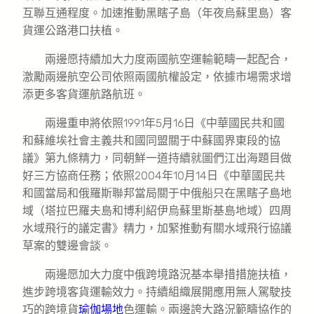
互聯互通程度。加速推動黑瞎子島（年夜烏蘇里島）客
貨運公路港口扶植。
兩邊愿持續加大力度兩國航空運輸範疇一起配合，
激勵兩邊航空公司依照兩國航權設定，依據市場需求增
添更多客貨運航路航班。
兩邊重申將依照1991年5月16日《中華國民共和國
和蘇維埃社會主義共和國同盟關于中蘇國界東段的協
議》第九條精力，同朝鮮一道持續就圖們江出海題目做
好三方協商任務；依照2004年10月14日《中華國民共
和國當局和俄羅斯聯邦當局關于中俄船只在黑瞎子島地
域（塔拉巴羅夫島和博利紹伊烏蘇里斯基島地域）四周
水域飛行的議定書》精力，加緊推動有關水域飛行協議
草案的雙邊會談。
兩邊愿加大力度中俄跨境路況基本舉措措施扶植，
進步跨境客貨運輸效力。持續組織展開應用無人駕駛技
巧的跨境貨
瑜伽場地
色運輸。兩邊誇大路況範疇協作的