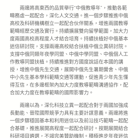
兩邊將高東西的品質舉行“中俄教導年”，推動各範
疇務虛一起配合，深化人文交通。進一個步驟推進中俄
高校及科研機構樹立一起配合伙伴關系，增進兩國教導
範疇經歷交通及實行。持續擴展雙向留學範圍，加大力
度兩國高校高程度人才結合培育。持續扶植好中俄基本
迷信研討院，支撐兩邊高校結合扶植中俄立異研討院。
支撐中俄同類年夜學同盟、中俄中學同盟、中俄個人工
作教導同盟扶植。持續推進對方國度說話在本國的講
授，增進中俄先生交通，展開中俄先生暑期黌舍、中俄
中小先生基本學科範疇交通等運動，促進青少年先生懂
得互信，在多邊框架內加大力度教導範疇溝通協作，配
合加大力度在教導範疇的國際影響力。
兩邊以為，深化科技立異一起配合對于兩國加強成
長動能、晉陞國際競爭力具有主要計謀意義。兩邊將進
一個步驟穩固基本和利用迷信以及前沿技巧範疇一起配
合基礎，推進展開高程度一起配合研討。按期展開結合
科研項目遴選，不竭完美贊助機制。積極進步年夜迷信