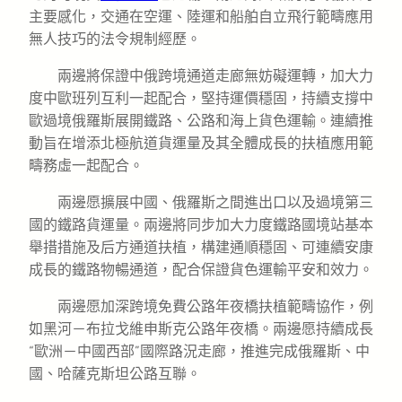
主要感化，交通在空運、陸運和船舶自立飛行範疇應用
無人技巧的法令規制經歷。
兩邊將保證中俄跨境通道走廊無妨礙運轉，加大力
度中歐班列互利一起配合，堅持運價穩固，持續支撐中
歐過境俄羅斯展開鐵路、公路和海上貨色運輸。連續推
動旨在增添北極航道貨運量及其全體成長的扶植應用範
疇務虛一起配合。
兩邊愿擴展中國、俄羅斯之間進出口以及過境第三
國的鐵路貨運量。兩邊將同步加大力度鐵路國境站基本
舉措措施及后方通道扶植，構建通順穩固、可連續安康
成長的鐵路物暢通道，配合保證貨色運輸平安和效力。
兩邊愿加深跨境免費公路年夜橋扶植範疇協作，例
如黑河－布拉戈維申斯克公路年夜橋。兩邊愿持續成長
“歐洲－中國西部”國際路況走廊，推進完成俄羅斯、中
國、哈薩克斯坦公路互聯。