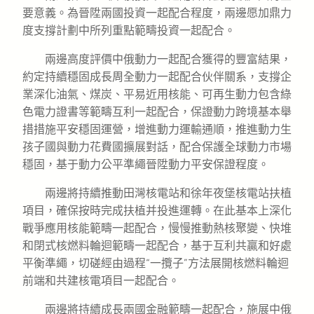
要意義。為晉陞兩國投資一起配合程度，兩邊愿加鼎力
度支撐計劃中所列重點範疇投資一起配合。
兩邊高度評價中俄動力一起配合獲得的豐富結果，
約定持續穩固成長周全動力一起配合伙伴關系，支撐企
業深化油氣、煤炭、平易近用核能、可再生動力包含綠
色電力證書等範疇互利一起配合，保證動力跨境基本舉
措措施平安穩固運營，增進動力運輸通順，推進動力生
孩子國與動力花費國擴展對話，配合保護全球動力市場
穩固，基于動力公平準繩晉陞動力平安保證程度。
兩邊將持續推動田灣核電站和徐年夜堡核電站扶植
項目，確保按時完成扶植并投進運轉。在此基本上深化
戰爭應用核能範疇一起配合，慢慢推動熱核聚變、快堆
和閉式核燃料輪迴範疇一起配合，基于互利共贏和好處
平衡準繩，切磋經由過程“一攬子”方法展開核燃料輪迴
前端和共建核電項目一起配合。
兩邊將持續成長兩國金融範疇一起配合，施展中俄