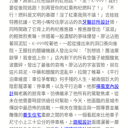
力量，將那口比他還胖的缸抱起。「走！K-999！我們
要從後院逃跑！別再管你的紅棗枸杞燃料了！」「不
行！燃料是文明的基礎！沒了紅棗我飛不遠！」吉娃娃
特務抗議。它用小嘴咬住廖沾沾的衣
牙醫診所設計
領，
同時開啟了它背上的枸杞推進器。推進器發出「滋滋」
的輕微煎煮聲，伴隨著一股濃郁的蔘味爆發。廖沾沾抱
著蒜泥缸、K-999咬著他，一起從撞出來的洞口衝向後
院。王醋狂的醋罐機器人發出尖叫：「別想逃！醬油黨
餘孽！我會追上你！」店內剩下的所有空盤子被醋酸氣
波震碎，發出了最後的哀鳴。廖沾沾的宇宙冒險，就在
這片蒜泥、中藥和醋酸的混亂中，拉開了帷幕。《平行
泊車維度：車位爭奪戰》何手殘的人生，被兩個巨大的
陰影籠罩著：停車費，以及平行泊車。他那
禪風室內設
計
輛老舊的掀背車，彷彿繼承了他所有的駕駛焦慮，從
未在他需要時提供過任何幫助。今天，他面臨的是城市
傳說中最恐怖的挑戰，一條夾在理髮店與一間專賣金屬
雕像的
養生住宅
畫廊之間的窄巷。一個看起來比他車子
尺寸小上三十公分的停車格，上
遊艇設計
面還灑著一層