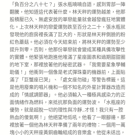
「負百分之八十七？」張水瓶喃喃自語，感到胃部一陣
翻騰，他知道這代表著什麼。林天秤的運勢越差，他那
股積壓已久、無處安放的單戀能量就會越發瘋狂地實體
化。上次林天秤的戀愛運勢跌至百分之二十，張水瓶就
發現他的廚房裡長滿了巨大的、形狀是林天秤側臉的粉
紅色蘑菇。他必須在今天結束前，將林天秤的運勢至少
提升到零。否則，他那份單戀就會變成某種具備攻擊性
的實體。他緊張地跑進他堆滿了星座圖表和過期甜甜圈
的地下室，那裡放著他的秘密武器。「我需要星象學輔
助儀！」他衝到一個像是老式彈珠臺的機器前，上面貼
滿了「巨蟹座已哭」、「處女座勿碰」等警告標籤。這
是他用廢棄的唱片機和一個不知名的外星計算器改造而
成的「情感調節器」。他必須輸入一種極具感染力的正
面情緒作為燃料，來抵抗那負面的運勢波。「水瓶座的
優勢，就是超脫一切的理性與冷靜…才怪！我只有一腔
熱血的傻氣啊！」他絕望地低吼。他看了一眼腳邊。那
裡放著一個他為林天秤準備了兩年的禮物：一個用一萬
塊小小的天秤座黃銅齒輪組成的音樂盒。他從未送出，