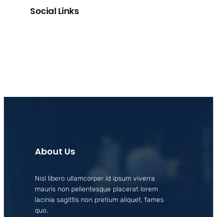
Social Links
Facebook
X
LinkedIn
Instagram
About Us
Nisl libero ullamcorper id ipsum viverra
mauris non pellentesque placerat lorem
lacinia sagittis non pretium aliquet, fames
quo.