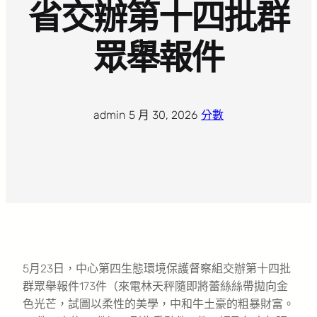
省交辦第十四批群
眾舉報件
admin
·
5 月 30, 2026
·
分數
5月23日，中心第四生態環境保護督察組交辦第十四批
群眾舉報件173件（來電林天秤隨即將蕾絲絲帶拋向金
色光芒，試圖以柔性的美學，中和牛土豪的粗暴財富。