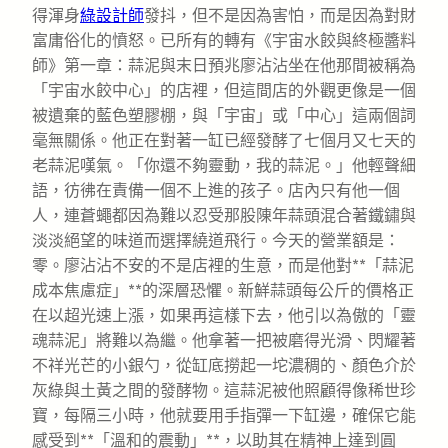
得渾身
綠設計師
發抖，但不是因為害怕，而是因為對財
富庸俗化的憤怒。已所有的轉有《宇宙水餃與終極醬料
師》第一章：蒜泥與末日預兆廖沾沾坐在他那間被稱為
「宇宙水餃中心」的店裡，但這間店的外觀更像是一個
被遺棄的藍色塑膠棚，與「宇宙」或「中心」這兩個詞
毫無關係。他正在對著一缸已經發酵了七個月又七天的
老蒜泥嘆氣。「你還不夠靈動，我的蒜泥。」他輕聲細
語，彷彿在責備一個不上進的孩子。店內只有他一個
人，連蒼蠅都因為難以忍受那股陳年蒜頭混合著鐵鏽與
淡淡絕望的味道而選擇繞道飛行。今天的營業額是：
零。廖沾沾不安的不是店裡的生意，而是他對**「蒜泥
成本焦慮症」**的深層恐懼。新鮮蒜頭每公斤的價格正
在以超光速上漲，如果再這樣下去，他引以為傲的「靈
魂蒜泥」將難以為繼。他拿著一把被磨得光滑、閃耀著
不祥光芒的小銀勺，從缸底撈起一坨濃稠的、顏色介於
灰綠與土黃之間的發酵物。這蒜泥被他照顧得像稀世珍
寶，每隔三小時，他就要用手指彈一下缸邊，確保它能
感受到**「溫和的震動」**，以助其在精神上達到圓