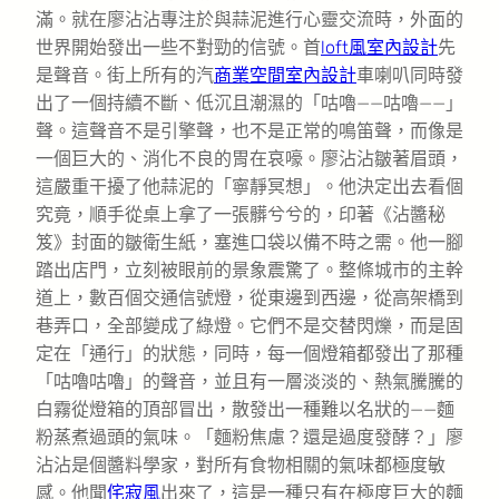
滿。就在廖沾沾專注於與蒜泥進行心靈交流時，外面的
世界開始發出一些不對勁的信號。首
loft風室內設計
先
是聲音。街上所有的汽
商業空間室內設計
車喇叭同時發
出了一個持續不斷、低沉且潮濕的「咕嚕——咕嚕——」
聲。這聲音不是引擎聲，也不是正常的鳴笛聲，而像是
一個巨大的、消化不良的胃在哀嚎。廖沾沾皺著眉頭，
這嚴重干擾了他蒜泥的「寧靜冥想」。他決定出去看個
究竟，順手從桌上拿了一張髒兮兮的，印著《沾醬秘
笈》封面的皺衛生紙，塞進口袋以備不時之需。他一腳
踏出店門，立刻被眼前的景象震驚了。整條城市的主幹
道上，數百個交通信號燈，從東邊到西邊，從高架橋到
巷弄口，全部變成了綠燈。它們不是交替閃爍，而是固
定在「通行」的狀態，同時，每一個燈箱都發出了那種
「咕嚕咕嚕」的聲音，並且有一層淡淡的、熱氣騰騰的
白霧從燈箱的頂部冒出，散發出一種難以名狀的——麵
粉蒸煮過頭的氣味。「麵粉焦慮？還是過度發酵？」廖
沾沾是個醬料學家，對所有食物相關的氣味都極度敏
感。他聞
侘寂風
出來了，這是一種只有在極度巨大的麵