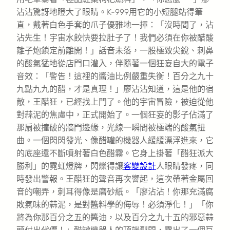
沾沾驚訝地瞪大了眼睛。K-999用它的小短腿站得筆
直，戴著白色手套的爪子優雅地一揮：「沒時間了，沾
沾先生！宇宙水餃快要拉肚子了！我們必須在你被醋酸
離子炮鎖定前離開！」話音未落，一股極致尖銳、刺鼻
的酸氣猛地從店門口灌入，伴隨著一個狂妄自大的電子
音效：「警告！這裡的醬油比例嚴重失衡！百分之九十
九點九九的醋，才是真理！」廖沾沾知道，這是他的宿
敵，王醋狂，已經找上門了。他的宇宙冒險，被迫從他
對蒜泥的焦慮中，正式開始了。一個狂妄的影子佔滿了
那扇被撞破的牆門邊緣，光線一瞬間被極端的酸氣扭
曲。一個閃閃發光、像醋罐的機器人緩緩漂浮進來，它
的底座還不斷噴射著白色醋霧。它身上掛著「醋狂派大
勝利」的霓虹燈牌，閃爍得讓
客變設計
人眼睛發疼，同
時發出警報。王醋狂的聲音再次響起，這次帶著金屬回
音的嘲弄，刺耳得像是磨砂紙。「廖沾沾！你那充滿腐
敗氣味的蒜泥，是對醬料學的侮辱！必須淨化！」「你
將為你那百分之五的醬油，以及百分之九十五的邪惡蒜