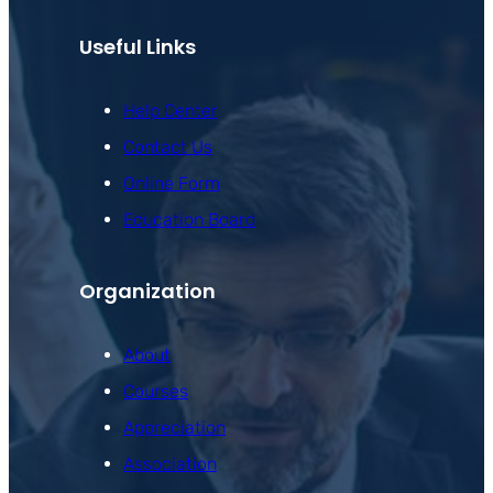
Useful Links
Help Center
Contact Us
Online Form
Education Board
Organization
About
Courses
Appreciation
Association