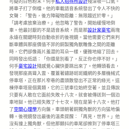
可疑的白色粉末。何手
私人招待所設計
殘深吸一口氣。
將車子打了倒檔。他的車載語音系統發出了令人不快的
女聲：「警告，後方障礙物距離：無限趨近於零。」
「請考慮放棄治療。」他忽略了警告，開始緩慢地倒
車。他最討厭的不是語音系統，而是那
設計家豪宅
兩塊
永遠在關鍵時刻自動收折的後視鏡。當他需要它們來判
斷車體與那座價值不菲的銅製獨角獸雕像之間的距離
時，它們卻像兩片羞澀的耳朵一樣，優雅地縮了回去。
同時發出低語：「你還是別看了，反正你也停不好。」
何手
豪宅設計
殘感覺心臟快要跳出來了。他轉頭看去，
發現那座高聳入雲、覆蓋著鏽跡斑斑鐵網的多層機械式
停車塔，正在那片窄巷的盡頭散發出不正常的綠光。這
棟停車塔是個異類，它的三號車位始終空著，並且傳說
只要有人敢在它面前失敗十八次，就會被傳送到一個泊
車地獄。他已經失敗了十七次。現在是第十八次。他打
了
空間心理學
方向盤，車頭朝著銅獨角獸的方向猛地偏
轉。後視鏡發出最後的溫柔提醒：「再見，世界。」他
沒有撞上獨角獸，但他那顫抖的車尾卻擦到了停車塔三