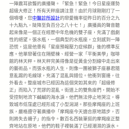
一陣震耳欲聾的廣播聲。「緊急！緊急！今日星座運勢
超級大修正！所有天秤座請注意！由於月球剛剛打了一
個噴嚏，您
中醫診所設計
的戀愛機率從昨日的百分之九
十九點九，陡降至負百分之八十七！」廣播員的聲音聽
起來像是一個正在經歷中年危機的雙子座，充滿了戲劇
性的絕望。張水瓶，一個典型的水瓶座，立刻感到一陣
恐慌，這是他患有「星座預報壓力症候群」後的標準反
應。他單戀著住在隔壁棟、經營一家「平衡美學」咖啡
館的林天秤。林天秤完美得像是從黃金分割線中走出來
的藝術品。而張水瓶的人生，則像一團被獅子座暴君隨
意亂踢的毛線球，充滿了混亂與錯位。他衝到窗邊，往
外看去。整座城市已經因為這個突如其來的「超級修
正」而陷入了荒謬的混亂。街道上的雙魚座們，開始不
受控制地流下鹹鹹的海水淚，他們無法停止地哭泣，導
致城市低窪處已經形成了小型潟湖。那些摩羯座的上班
族，嚴格遵守著廣播中「摩羯座今天適合原地踏步，否
則將失去襪子」的指令。數百名西裝筆挺的摩羯座正整
齊地站在原地，他們的鞋子裡裝滿了已經潮濕的淚水。