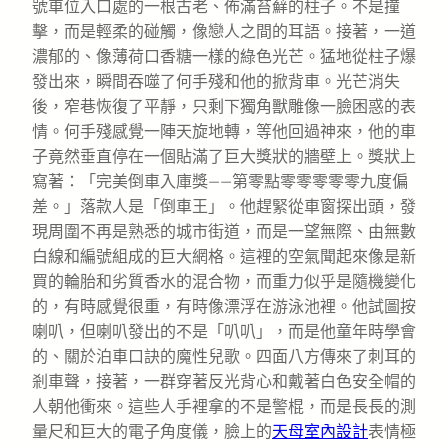
號車位入口處的一根古老、佈滿苔蘚的柱子。不是撞
擊，而是輕柔的碰觸，像戀人之間的耳語。接著，一道
濃郁的、像薄荷口香糖一樣的綠色光芒。猛地從柱子爆
發出來，瞬間吞噬了何手殘和他的掀背車。光芒消失
後，窄巷恢復了平靜，只剩下獨角獸雕像一臉困惑的表
情。何手殘感覺一陣天旋地轉，等他回過神來，他的車
子竟然垂直停在一個貼滿了巨大獎狀的牆壁上。獎狀上
寫著：「完美倒車入庫獎——第零點零零零零零九度偏
差。」落款人是「倒車王」。他趕緊從車窗探出頭，發
現周圍不再是熟悉的城市街道，而是一望無際、由無數
白線和編號組成的巨大網格。這裡的空氣聞起來像是新
買的輪胎和劣質香水的混合物，而重力似乎是隨機變化
的，有時感覺很重，有時像漂浮在游泳池裡。他試圖按
喇叭，但喇叭發出的不是「叭叭」，而是他童年時學會
的、關於泊車口訣的魔性兒歌。四面八方傳來了刺耳的
剎車聲，接著，一群穿著反光背心和戴著白色安全帽的
人朝他衝來。這些人手裡拿的不是警棍，而是長長的測
量尺和巨大的電子角度儀，臉上的
天母室內設計
表情極