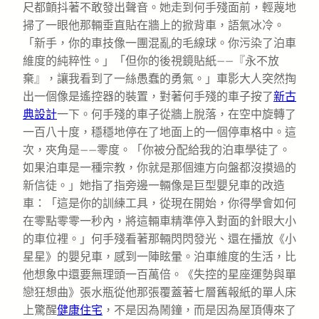
尺都顫抖著不敢發出聲音。她走到何手殘面前，輕蔑地
掃了一眼他那輛垂直貼在牆上的掀背車，語氣冰冷。
「新手，你的車技像一團混亂的毛線球。你污染了泊車
維度的純粹性。」「但你的後視鏡貼紙——『永不放
棄』，讓我看到了一絲愚蠢的勇氣。」車影大人突然掏
出一個像是遙控器的裝置，對著何手殘的車子按了
新古
典設計
一下。何手殘的車子從牆上脫落，在空中旋轉了
一百八十度，穩穩地停在了地面上的一個停車格中。這
次，夾角是——零度。「你被分配給我的泊車學徒了。
如果泊車是一種宗教，你就是那個連方向盤都沒摸過的
新信徒。」她指了指旁邊一輛像是巨型嬰兒車的改造
車：「這是你的訓練工具，從現在開始，你得學會如何
在零點零零一秒內，將這輛車精準停入對面的針眼大小
的車位裡。」何手殘看著那輛閃閃發光、還在播放《小
星星》的嬰兒車，感到一陣眩暈。泊車維度的生活，比
他想象中還要無理頭一百萬倍。《失控的星座運勢與單
戀狂想曲》張水瓶從他那張覆蓋著七層舊報紙的單人床
上驚醒
健康住宅
，不是因為鬧鐘，而是因為屋頂傳來了