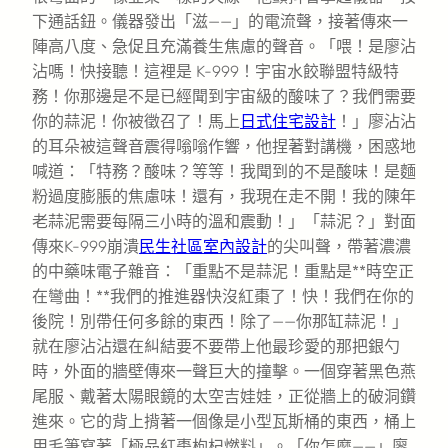
下通話鈕。儀器發出「滋——」的電流聲，接著傳來一
陣高八度、急促且充滿養生焦慮的聲音。「喂！是廖沾
沾嗎！快接聽！這裡是 K-999！宇宙水餃聯盟特級特
務！你那邊是不是已經聞到宇宙級的酸味了？我們需要
你的蒜泥！你被徵召了！馬上
日式住宅設計
！」廖沾沾
的耳朵被這聲音震得嗡嗡作響，他捏著對講機，困惑地
喊道：「特務？酸味？等等！我聞到的不是酸味！是麵
粉過度膨脹的焦慮味！還有，我現在走不開！我的陳年
老蒜泥需要每隔三小時的溫和震動！」「蒜泥？」對面
傳來K-999崩潰
民生社區室內設計
的尖叫聲，帶著濃濃
的中藥味電子雜音：「重點不是蒜泥！重點是**時空正
在彎曲！**我們的推進器快沒紅棗了！快！我們在你的
後院！別帶任何多餘的東西！除了——你那缸蒜泥！」
就在廖沾沾還在糾結要不要帶上他最珍愛的那把銀勺
時，外面的牆壁傳來一聲巨大的撞擊。一個穿著黑色燕
尾服、戴著太陽眼鏡的太空吉娃娃，正從牆上的破洞鑽
進來。它的背上揹著一個像是小型瓦斯桶的東西，桶上
用毛筆寫著「極品紅棗枸杞燃料」。「你怎麼——」廖