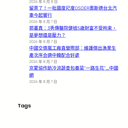
2026 年 8 月 8 日
留意了！一批國度尺度OSDER奧斯德台北汽
車今起實行
2026 年 8 月 7 日
郭書真：3秀傳醫院健檢5歲財富不受拘束，
是夢想還是壓力？
2026 年 8 月 7 日
中國交億嵐工廠直營際部：維護傑出漁業生
產次序合適中韓配合好處
2026 年 8 月 7 日
京蒙協作助冷涼蔬查包養菜“一路生花”_中國
網
2026 年 8 月 7 日
Tags