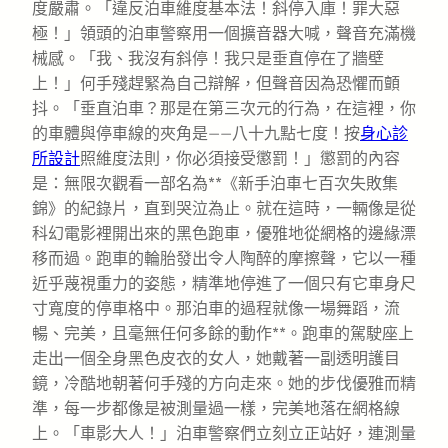
度嚴肅。「違反泊車維度基本法！斜停入庫！罪大惡
極！」領頭的泊車警察用一個擴音器大喊，聲音充滿機
械感。「我、我沒有斜停！我只是垂直停在了牆壁
上！」何手殘趕緊為自己辯解，但聲音因為恐懼而顫
抖。「垂直泊車？那是在第三次元的行為，在這裡，你
的車體與停車線的夾角是——八十九點七度！按
身心診
所設計
照維度法則，你必須接受懲罰！」懲罰的內容
是：無限次觀看一部名為**《新手泊車七百次失敗集
錦》的紀錄片，直到哭泣為止。就在這時，一輛像是從
科幻電影裡開出來的黑色跑車，優雅地從網格的邊緣漂
移而過。跑車的輪胎發出令人陶醉的摩擦聲，它以一種
近乎蔑視重力的姿態，精準地停進了一個只有它車身尺
寸寬度的停車格中。那泊車的過程就像一場舞蹈，流
暢、完美，且毫無任何多餘的動作**。跑車的駕駛座上
走出一個全身黑色皮衣的女人，她戴著一副透明護目
鏡，冷酷地朝著何手殘的方向走來。她的步伐優雅而精
準，每一步都像是被測量過一樣，完美地落在網格線
上。「車影大人！」泊車警察們立刻立正站好，連測量