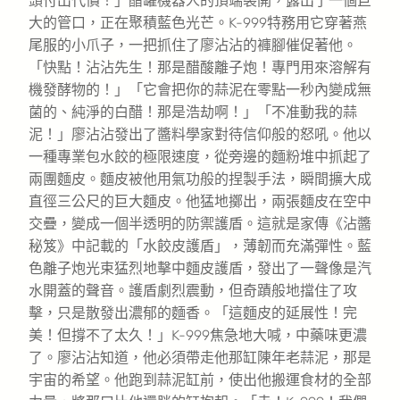
頭付出代價！」醋罐機器人的頂端裂開，露出了一個巨
大的管口，正在聚積藍色光芒。K-999特務用它穿著燕
尾服的小爪子，一把抓住了廖沾沾的褲腳催促著他。
「快點！沾沾先生！那是醋酸離子炮！專門用來溶解有
機發酵物的！」「它會把你的蒜泥在零點一秒內變成無
菌的、純淨的白醋！那是浩劫啊！」「不准動我的蒜
泥！」廖沾沾發出了醬料學家對待信仰般的怒吼。他以
一種專業包水餃的極限速度，從旁邊的麵粉堆中抓起了
兩團麵皮。麵皮被他用氣功般的捏製手法，瞬間擴大成
直徑三公尺的巨大麵皮。他猛地擲出，兩張麵皮在空中
交疊，變成一個半透明的防禦護盾。這就是家傳《沾醬
秘笈》中記載的「水餃皮護盾」，薄韌而充滿彈性。藍
色離子炮光束猛烈地擊中麵皮護盾，發出了一聲像是汽
水開蓋的聲音。護盾劇烈震動，但奇蹟般地擋住了攻
擊，只是散發出濃郁的麵香。「這麵皮的延展性！完
美！但撐不了太久！」K-999焦急地大喊，中藥味更濃
了。廖沾沾知道，他必須帶走他那缸陳年老蒜泥，那是
宇宙的希望。他跑到蒜泥缸前，使出他搬運食材的全部