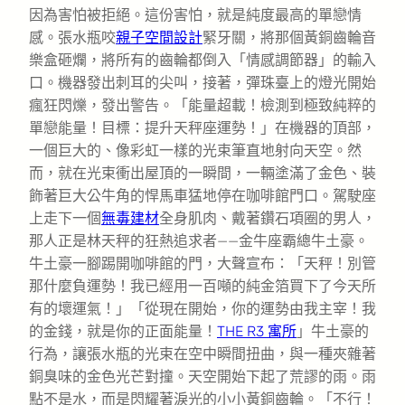
因為害怕被拒絕。這份害怕，就是純度最高的單戀情
感。張水瓶咬
親子空間設計
緊牙關，將那個黃銅齒輪音
樂盒砸爛，將所有的齒輪都倒入「情感調節器」的輸入
口。機器發出刺耳的尖叫，接著，彈珠臺上的燈光開始
瘋狂閃爍，發出警告。「能量超載！檢測到極致純粹的
單戀能量！目標：提升天秤座運勢！」在機器的頂部，
一個巨大的、像彩虹一樣的光束筆直地射向天空。然
而，就在光束衝出屋頂的一瞬間，一輛塗滿了金色、裝
飾著巨大公牛角的悍馬車猛地停在咖啡館門口。駕駛座
上走下一個
無毒建材
全身肌肉、戴著鑽石項圈的男人，
那人正是林天秤的狂熱追求者——金牛座霸總牛土豪。
牛土豪一腳踢開咖啡館的門，大聲宣布：「天秤！別管
那什麼負運勢！我已經用一百噸的純金箔買下了今天所
有的壞運氣！」「從現在開始，你的運勢由我主宰！我
的金錢，就是你的正面能量！
THE R3 寓所
」牛土豪的
行為，讓張水瓶的光束在空中瞬間扭曲，與一種夾雜著
銅臭味的金色光芒對撞。天空開始下起了荒謬的雨。雨
點不是水，而是閃耀著淚光的小小黃銅齒輪。「不行！