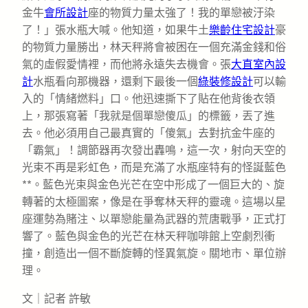
金牛
會所設計
座的物質力量太強了！我的單戀被汙染
了！」張水瓶大喊。他知道，如果牛土
樂齡住宅設計
豪
的物質力量勝出，林天秤將會被困在一個充滿金錢和俗
氣的虛假愛情裡，而他將永遠失去機會。張
大直室內設
計
水瓶看向那機器，還剩下最後一個
綠裝修設計
可以輸
入的「情緒燃料」口。他迅速撕下了貼在他背後衣領
上，那張寫著「我就是個單戀傻瓜」的標籤，丟了進
去。他必須用自己最真實的「傻氣」去對抗金牛座的
「霸氣」！調節器再次發出轟鳴，這一次，射向天空的
光束不再是彩虹色，而是充滿了水瓶座特有的怪誕藍色
**。藍色光束與金色光芒在空中形成了一個巨大的、旋
轉著的太極圖案，像是在爭奪林天秤的靈魂。這場以星
座運勢為賭注、以單戀能量為武器的荒唐戰爭，正式打
響了。藍色與金色的光芒在林天秤咖啡館上空劇烈衝
撞，創造出一個不斷旋轉的怪異氣旋。關地市、單位辦
理。
文｜記者 許敏