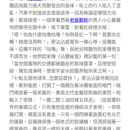
團因為壓力過大而散發出的氣味。街上的行人陷入了混
亂。汽車不知道該走還是該停，因為無論從哪個方向
看，都是綠燈。一個穿著西裝
老屋翻新
的男人小心翼翼
地把車停在路中央，搖下車窗，對著紅綠燈大喊：
「喂！你為什麼咕嚕咕嚕？你倒是紅一下啊！我要向左
轉！綠燈沒用啊！」廖沾沾感覺到一陣心悸。這種氣
味，這種不祥的「咕嚕」聲，與他兒時聽到的家傳預言
不謀而合。他想起家傳《沾醬秘笈》裡記載的第一句：
「當世間萬物的交通都被麵皮的氣味籠罩，且燈號恒
綠、聲如湯沸時，便是宇宙水餃臨界點到來之時。」
「七點五個地球年…怎麼這麼快？」廖沾沾猛地衝回店
裡，衝到後廚，打開了一個藏在舊冰櫃後面的暗門。暗
門裡放著一個老舊的、像是古代金屬保險箱的東西。他
輸入了密碼：「一醬二醋三油四辣五蒜泥」（這是醬料
界的基礎公式，只有像他這樣的傳統派才會用）。保險
箱打開，裡面沒有黃金，只有一個閃爍著詭異紅色光芒
的儀器。這儀器很像一個老式的對講機，但頂部插著一
根彎曲的、像韭菜一樣的天線。他顫抖著拿起儀器，按