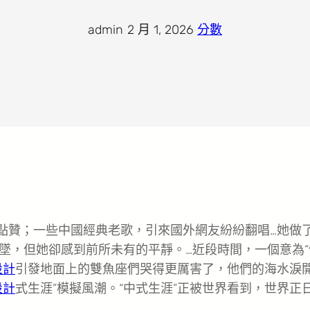
admin
·
2 月 1, 2026
·
分數
萬點贊；一些中國經典老歌，引來國外網友紛紛翻唱…她做
墜，但她卻感到前所未有的平靜。…近段時間，一個意為“
設計
引發地面上的雙魚座們哭得更厲害了，他們的海水淚
設計
式生涯”模擬風潮。“中式生涯”正被世界看到，世界正