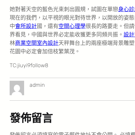
她對著天空的藍色光束刺出圓規，試圖在單戀
身心診
現在的我們，以平視的眼光對待世界，以開放的姿態
中
會所設計
國，還有
空間心理學
很長的路要走。但請
界看見，中國與世界必定能收獲更多同頻共振。
設計
林
商業空間室內設計
天秤舞台上的兩座極端背景雕塑
花園中必定會加倍枝繁葉茂。
TC:jiuyi9follow8
admin
發佈留言