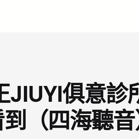
正JIUYI俱意
看到（四海聽音