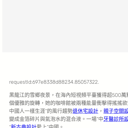
requestId:697e8338d88234.85057322.
黑龍江的雪鄉夜景，在海內短視頻平臺獲得超500
個優雅的旋轉，她的咖啡館被兩種能量衝擊得搖搖欲
中國人一樣生涯”的風行趨勢
退休宅設計
，
親子空間
變成金箔碎片與氣泡水的混合液。一場“中
牙醫診所
“
新古典設計
愛上”中國。