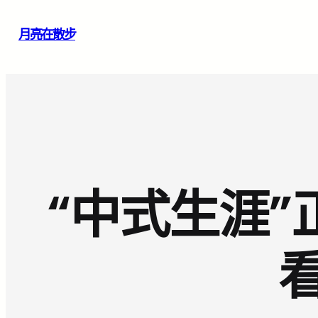
跳
月亮在散步
至
主
要
內
容
“中式生涯”