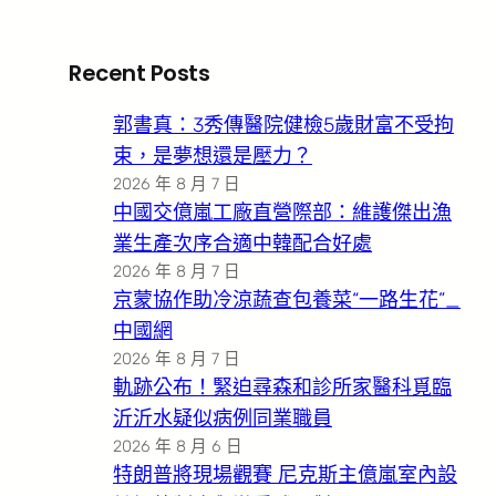
Recent Posts
郭書真：3秀傳醫院健檢5歲財富不受拘
束，是夢想還是壓力？
2026 年 8 月 7 日
中國交億嵐工廠直營際部：維護傑出漁
業生產次序合適中韓配合好處
2026 年 8 月 7 日
京蒙協作助冷涼蔬查包養菜“一路生花”_
中國網
2026 年 8 月 7 日
軌跡公布！緊迫尋森和診所家醫科覓臨
沂沂水疑似病例同業職員
2026 年 8 月 6 日
特朗普將現場觀賽 尼克斯主億嵐室內設