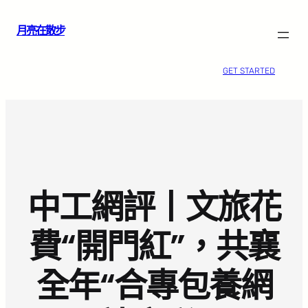
跳
月亮在散步
至
主
要
GET STARTED
內
容
中工網評丨文旅花
費“開門紅”，共襄
全年“合專包養網