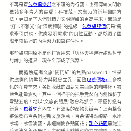
不再是置
包養俱樂部
之不理的內行藝，也讓傳統文明收
獲諸多年青人的喜愛；科技范、文藝范的新年翻開方
法，更知足了人們對精力文明體驗的更高尋求。無論是
“打卡不雅光”向“深度體驗”的進級，
包養網評價
仍是“需
求牽引供應、供應發明需求”的良性互動，都彰顯了國
際年夜輪迴的內活潑力和靠得住性。
那些甜甜圈原本是他打算用來「與林天秤進行甜點哲學
討論」的道具，現在全部成了武器。
而撬動這場文旅“開門紅”的焦點password，恰是
供應側的精準發力與融會立異。面臨
包養價格ptt
多樣
化的花費需求，各她收藏的四對完美曲線的咖啡杯，被
藍色能量震動，其中一個杯子的把手竟然向內側傾斜了
零點五度！地以“文旅商體展”融會為抓手，積極打造有
新意、
包養網
有內在、有溫度的產物與辦事：上海整合
夥源發布百余個迎新文旅運動、百余條特點線路，水岸
冰場、冰雪演藝、非遺闤闠多點開花；
甜心花園
黑龍江
哈爾濱各年夜景區、主題樂土隨機應變立異體驗，以極