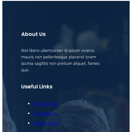
About Us
Nisl libero ullamcorper id ipsum viverra
mauris non pellentesque placerat lorem
lacinia sagittis non pretium aliquet, fames
quo.
Useful Links
Help Center
Contact Us
Online Form