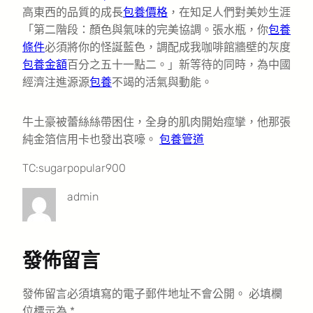
高東西的品質的成長
包養價格
，在知足人們對美妙生涯
「第二階段：顏色與氣味的完美協調。張水瓶，你
包養
條件
必須將你的怪誕藍色，調配成我咖啡館牆壁的灰度
包養金額
百分之五十一點二。」新等待的同時，為中國
經濟注進源源
包養
不竭的活氣與動能。
牛土豪被蕾絲絲帶困住，全身的肌肉開始痙攣，他那張
純金箔信用卡也發出哀嚎。
包養管道
TC:sugarpopular900
admin
發佈留言
發佈留言必須填寫的電子郵件地址不會公開。
必填欄
位標示為
*