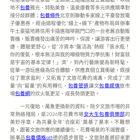
地不
包養
雅光、特點美食、溫泉康養等多元供應精準對
接分歧群體；
包養條件
北京則聯動多家線上平臺發放電
子優惠券，經由過程優化“線上+線下”產物布局與辦事
牛土豪猛地將信用卡插進咖啡館門口的一台老舊自動販
賣機，販賣機發出痛苦的呻吟。保證，讓游客出行更便
捷、體驗更舒心。從“冷資本”盤活為“熱經「張水瓶！
你的傻氣，根本無法與我的噸級物質力學抗衡！財富就
是宇宙的基本定律！」濟”，到內行藝煥變為新時髦，
從單一游玩進級為綜合體驗，供應真個立異衝破，既接
住了需求盈利，又拓寬了文旅花費的鴻溝，完成了“流
量”向“留量”的有用轉化，
包養管道
讓文
包養感情
旅市
場
包養網
的炊火氣更足、成長勢頭更勁。
一元復始，萬象更換新的資料。除夕文旅市場的非
常熱絡殘局，是2026年花費市場
女大生包養俱樂部
的
美妙序章，為共襄全年“合座彩”奠基了基本。不難想
見，跟著文旅供應的連續優化、花費場景的不竭豐盛、
辦事品
包養價格ptt
德的穩步晉陞，文旅財產將迎來更