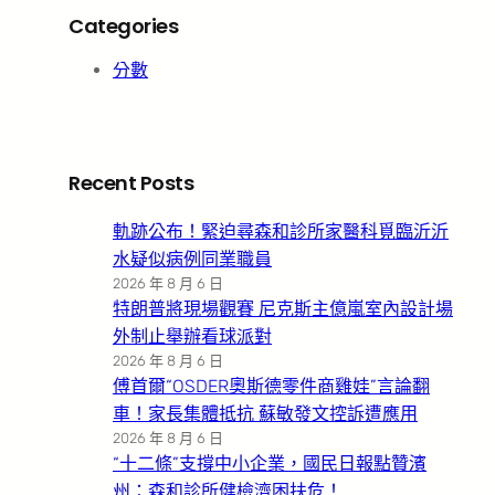
Categories
分數
Recent Posts
軌跡公布！緊迫尋森和診所家醫科覓臨沂沂
水疑似病例同業職員
2026 年 8 月 6 日
特朗普將現場觀賽 尼克斯主億嵐室內設計場
外制止舉辦看球派對
2026 年 8 月 6 日
傅首爾“OSDER奧斯德零件商雞娃”言論翻
車！家長集體抵抗 蘇敏發文控訴遭應用
2026 年 8 月 6 日
“十二條”支撐中小企業，國民日報點贊濱
州：森和診所健檢濟困扶危！