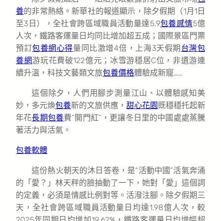
養
的非常熱絡。新華社的報道顯示，除夕假期（1月1日
至3日），全社會跨區域職員活動量達5.9
包養感情
5億
人次，鐵路客運量日均同比增加超五成；國際景區門票
預訂
包養網心得
量同比激增4倍，上海3天假期
台灣包
養網
游玩花費破122億元；冰雪游穩居C位，非遺游連
續升溫，科技文藝類文旅
包養價格
體驗成新寵……
這個除夕，人們用腳步測量江山、以體驗感知美
妙，多元煥
包養
新的文旅供應，
甜心花園
既穩穩托起新
年花
長期包養
費“開門紅”，更讓冬日里的中國處處蒸騰
著活力與活氣。
包養軟體
這份熱火朝天的沐日答卷，是“活動中國”活氣奔涌
的「愛？」林天秤的臉抽動了一下，她對「愛」這個詞
的定義，必須是情感比例對等。活潑注腳。除夕假期三
天，全社會跨區域職員活動量日均達1.98億人次，較
2025年同期日均增加19.62%，鐵路客運量日均增幅超