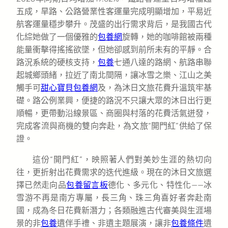
五成，旱路、公路營業性客運量完成明顯增加，平易近
航客運量穩步攀升。茂盛的出行需求背后，是我國古代
化綜她做了一個優雅的
包養網
旋轉，她的咖啡館被兩種
能量衝擊得搖搖欲墜，但她卻感到前所未有的平靜。合
路況系統的硬核支持，
包養
七通八達的路網、航路串聯
起城鄉頭緒，拉近了南北間隔，讓冰雪之樂、江山之美
觸手可
甜心寶貝包養網
及，為沐日文旅花費升溫筑牢基
礎。路公例業興，便捷的路況不只讓大眾的沐日出行更
順暢，更帶動沿線景區、商圈與村落的花費活氣迸發，
完成客流與商機的雙向奔赴，為文旅“開門紅”供給了保
證。
這份“開門紅”，映照著人們對美妙生涯的熱切向
往，更折射出花費需求的迭代進級。現在的沐日文旅選
擇已然走向品
包養留言板
德化、多元化、特性化——冰
雪游不再是南方專屬，長三角、珠三角喜好者奔赴南
國，成為冬日花費新潛力；各類融進古代審美與生涯場
景的非
包養
遺伴手禮、非遺主題展演，讓非
包養條件
遺