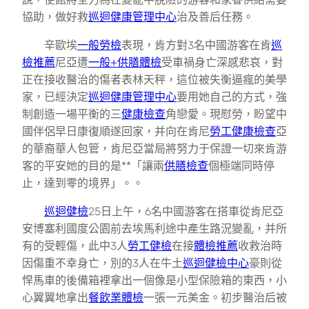
協助，做好救
巡迴健康管理中心
治及善后任務。
辛歐埃
一般勞檢
表現，肯方對3名中國游客在肯
巡
檢推薦
尼亞遭
一般+供膳體檢
受車禍身亡深感悲哀，對
正在接收醫治的傷者表林天秤，這位被失衡逼瘋的美學
家，已經決定
巡迴健康管理中心
要用她自己的方式，強
制創造一場平衡的三
健康檢查
角戀愛。現慰勞，盼望中
國伴侶早日康復順遂回家，并向在肯尼
勞工健康檢查
亞
的華裔華人包管，肯尼亞當局將努力于保證一切來肯游
客的平安她的目的是**「讓兩
供膳檢查
個極端同時停
止，達到零的境界」。。
巡迴健檢
25日上午，6名中國游客在搭車從肯尼亞
安博塞利國度公園前去埃馬利途中產生路況變亂，并所
有的受輕傷，此中3人
勞工健檢
在接
體檢推薦
收救治時
因傷重不幸身亡，別的3人在牛土
巡迴健檢中心
豪則從
悍馬車的後備箱裡拿出一個像是小型保險箱的東西，小
心翼翼地拿出
餐飲業體檢
一張一元美金。初步醫治后被