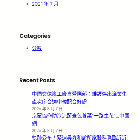
2021 年 7 月
Categories
分數
Recent Posts
中國交億嵐工廠直營際部：維護傑出漁業生
產次序合適中韓配合好處
2026 年 8 月 7 日
京蒙協作助冷涼蔬查包養菜“一路生花”_中國
網
2026 年 8 月 7 日
軌跡公布！緊迫尋森和診所家醫科覓臨沂沂