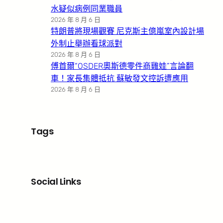
水疑似病例同業職員
2026 年 8 月 6 日
特朗普將現場觀賽 尼克斯主億嵐室內設計場
外制止舉辦看球派對
2026 年 8 月 6 日
傅首爾“OSDER奧斯德零件商雞娃”言論翻
車！家長集體抵抗 蘇敏發文控訴遭應用
2026 年 8 月 6 日
Tags
Social Links
Facebook
X
LinkedIn
Instagram