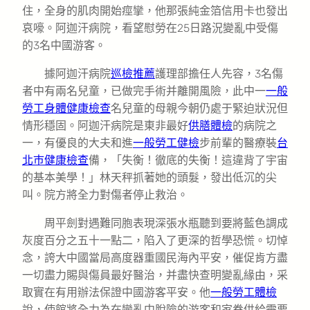
住，全身的肌肉開始痙攣，他那張純金箔信用卡也發出
哀嚎。阿迦汗病院，看望慰勞在25日路況變亂中受傷
的3名中國游客。
據阿迦汗病院
巡檢推薦
護理部擔任人先容，3名傷
者中有兩名兒童，已做完手術并離開風險，此中一
一般
勞工身體健康檢查
名兒童的母親今朝仍處于緊迫狀況但
情形穩固。阿迦汗病院是東非最好
供膳體檢
的病院之
一，有優良的大夫和進
一般勞工健檢
步前輩的醫療裝
台
北巿健康檢查
備，「失衡！徹底的失衡！這違背了宇宙
的基本美學！」林天秤抓著她的頭髮，發出低沉的尖
叫。院方將全力對傷者停止救治。
周平劍對遇難同胞表現深張水瓶聽到要將藍色調成
灰度百分之五十一點二，陷入了更深的哲學恐慌。切悼
念，誇大中國當局高度器重國民海內平安，催促肯方盡
一切盡力賜與傷員最好醫治，并盡快查明變亂緣由，采
取實在有用辦法保證中國游客平安。他
一般勞工體檢
說，使館將全力為在變亂中脫險的游客和家眷供給需要