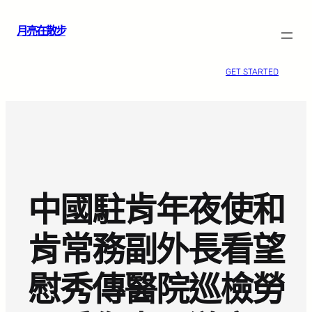
跳
月亮在散步
至
主
要
GET STARTED
內
容
中國駐肯年夜使和
肯常務副外長看望
慰秀傳醫院巡檢勞