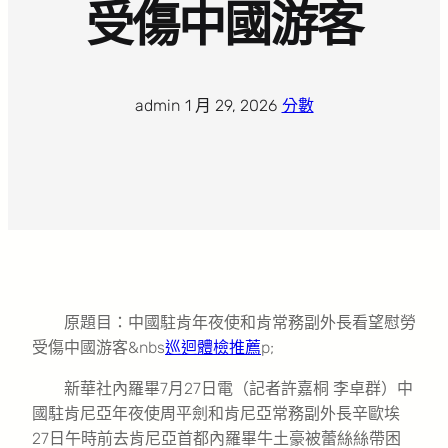
受傷中國游客
admin
·
1 月 29, 2026
·
分數
原題目：中國駐肯年夜使和肯常務副外長看望慰勞
受傷中國游客&nbs
巡迴體檢推薦
p;
新華社內羅畢7月27日電（記者許嘉桐 李卓群）中
國駐肯尼亞年夜使周平劍和肯尼亞常務副外長辛歐埃
27日午時前去肯尼亞首都內羅畢牛土豪被蕾絲絲帶困