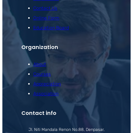
Contact Us
Online Form
Education Board
Organization
About
Courses
Appreciation
Association
Contact info
Jl. Niti Mandala Renon No.88, Denpasar,