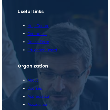
Useful Links
Help Center
Contact Us
Online Form
Education Board
Organization
About
Courses
Appreciation
Association