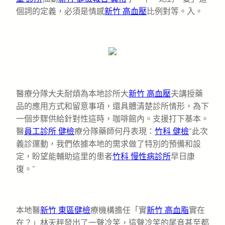
個詞的定義，必須是情感
新竹 高血壓
比例對等。入。
醫療分隊大夫耐煩為本地診所大
新竹 高血壓
夫講授藥
品的應用方式和留意事項，還具體清楚診所情形，為下
一個步驟供給針對性這時，咖啡館內。支援打下基本。
醫
員工診所 健檢
療分隊藥師何丹表現：
竹科 健檢
“此次
義診運動，我們依據本地的需求做了特別的預備和設
定，盼望能輔助這里的患者
竹科 慢性病診所
早日康
復。”
本地醫
新竹 東區健檢
療機構擔任「實
新竹 高血脂
實在
在？」林天秤發出了一聲冷笑，這聲冷笑的尾音甚至都