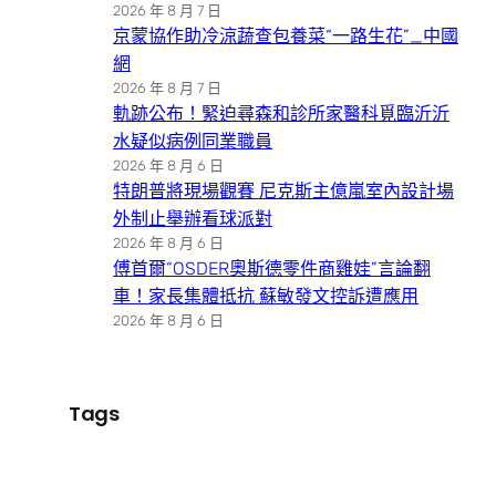
2026 年 8 月 7 日
京蒙協作助冷涼蔬查包養菜“一路生花”_中國
網
2026 年 8 月 7 日
軌跡公布！緊迫尋森和診所家醫科覓臨沂沂
水疑似病例同業職員
2026 年 8 月 6 日
特朗普將現場觀賽 尼克斯主億嵐室內設計場
外制止舉辦看球派對
2026 年 8 月 6 日
傅首爾“OSDER奧斯德零件商雞娃”言論翻
車！家長集體抵抗 蘇敏發文控訴遭應用
2026 年 8 月 6 日
Tags