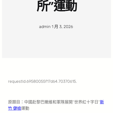
所”運動
admin
·
1 月 3, 2026
·
requestId:69580055f17d64.70370615.
原題目：中國赴黎巴嫩維和軍隊展開“世界紅十字日”
新
竹 健檢
運動