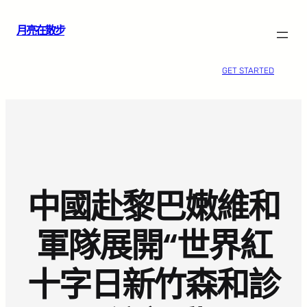
跳
月亮在散步
至
主
要
GET STARTED
內
容
中國赴黎巴嫩維和
軍隊展開“世界紅
十字日新竹森和診