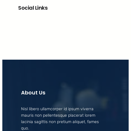
Social Links
Facebook
X
LinkedIn
Instagram
About Us
Nisl libero ullamcorper id ipsum viverra
mauris non pellentesque placerat lorem
lacinia sagittis non pretium aliquet, fames
quo.