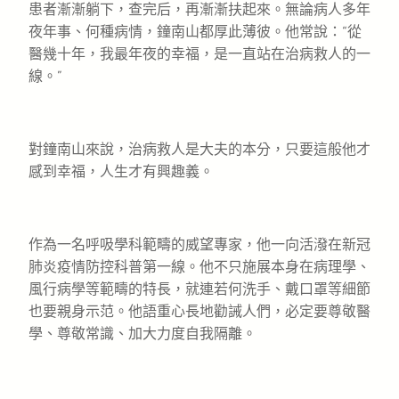
患者漸漸躺下，查完后，再漸漸扶起來。無論病人多年
夜年事、何種病情，鐘南山都厚此薄彼。他常說：“從
醫幾十年，我最年夜的幸福，是一直站在治病救人的一
線。”
對鐘南山來說，治病救人是大夫的本分，只要這般他才
感到幸福，人生才有興趣義。
作為一名呼吸學科範疇的威望專家，他一向活潑在新冠
肺炎疫情防控科普第一線。他不只施展本身在病理學、
風行病學等範疇的特長，就連若何洗手、戴口罩等細節
也要親身示范。他語重心長地勸誡人們，必定要尊敬醫
學、尊敬常識、加大力度自我隔離。