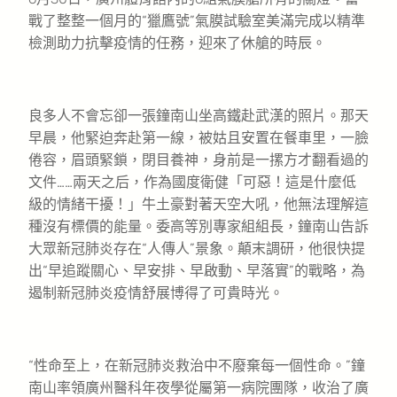
戰了整整一個月的“獵鷹號”氣膜試驗室美滿完成以精準
檢測助力抗擊疫情的任務，迎來了休艙的時辰。
良多人不會忘卻一張鐘南山坐高鐵赴武漢的照片。那天
早晨，他緊迫奔赴第一線，被姑且安置在餐車里，一臉
倦容，眉頭緊鎖，閉目養神，身前是一摞方才翻看過的
文件……兩天之后，作為國度衛健「可惡！這是什麼低
級的情緒干擾！」牛土豪對著天空大吼，他無法理解這
種沒有標價的能量。委高等別專家組組長，鐘南山告訴
大眾新冠肺炎存在“人傳人”景象。顛末調研，他很快提
出“早追蹤關心、早安排、早啟動、早落實”的戰略，為
遏制新冠肺炎疫情舒展博得了可貴時光。
“性命至上，在新冠肺炎救治中不廢棄每一個性命。”鐘
南山率領廣州醫科年夜學從屬第一病院團隊，收治了廣