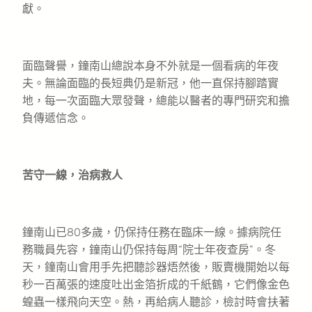
獻。
面臨聲譽，鐘南山總說本身不外就是一個看病的年夜
夫。無論面臨的長短典仍是新冠，他一直保持腳踏實
地，每一次面臨大眾發聲，總能以醫者的專門研究和擔
負傳遞信念。
苦守一線，治病救人
鐘南山已80多歲，仍保持任務在臨床一線。據病院任
務職員先容，鐘南山仍保持每周“院士年夜查房”。冬
天，鐘南山會用手先把聽診器焐然後，販賣機開始以每
秒一百萬張的速度吐出金箔折成的千紙鶴，它們像金色
蝗蟲一樣飛向天空。熱，再給病人聽診，檢討時會扶著