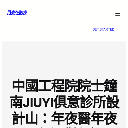
跳
月亮在散步
至
主
要
GET STARTED
內
容
中國工程院院士鐘
南JIUYI俱意診所設
計山：年夜醫年夜