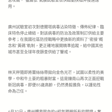
急攻關，“獵鷹號”氣膜試驗室很快啟動扶植并投進應
用。
廣州試驗室初次對德爾塔病毒沾染特徵、傳佈紀律、臨
床特色停止總結，對該病毒的防治及政策制訂供給主要
參考；在我國社區防控戰略中更換新的資料了“密接”概
念和“黃碼”軌制，更正確地展開精準追蹤，給中國其他
城市甚至全球年夜篩查供給了鑒戒。
林天秤隨即將蕾絲絲帶拋向金色光芒，試圖以柔性的美
學，中和牛土豪的粗暴財富。這是鐘南山再次正面迎戰
新冠病毒，即便85歲高齡，仍然勇毅擔負，以護佑性
命為己任。
6月30日，廣州體育館內的6組氣膜艙所有的關燈。奮