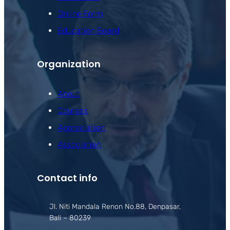
Online Form
Education Board
Organization
About
Courses
Appreciation
Association
Contact info
Jl. Niti Mandala Renon No.88, Denpasar,
Bali – 80239