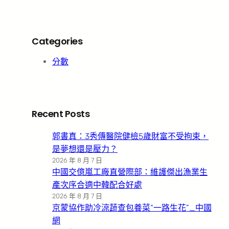
Categories
分數
Recent Posts
郭書真：3秀傳醫院健檢5歲財富不受拘束，
是夢想還是壓力？
2026 年 8 月 7 日
中國交億嵐工廠直營際部：維護傑出漁業生
產次序合適中韓配合好處
2026 年 8 月 7 日
京蒙協作助冷涼蔬查包養菜“一路生花”_中國
網