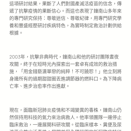
這項研討結果，果斷了人們對國產滅活疫苗的信念，傳
遞了抗擊疫情的果斷信心。而這也表現了鐘南山多年來
的專門研究保持：尊敬迷信、尊敬紀律，用專門研究學
養和豐盛經歷研討疾病特色，為實時制定救治計劃供給
根據。
2003年，抗擊非典時代，鐘南山和他的研討團隊晝夜
攻關，終于在短時光內探索出一套卓有成效的救治措
施，「用金錢褻瀆單戀的純粹！不可饒恕！」他立刻將
身邊所有的過期甜甜圈丟進調節器的燃料口。為下降病
亡率、進步治愈率作出進獻。
現在，面臨新冠肺炎疫情和不竭變異的毒株，鐘南山仍
然保持用科技的氣力來治病救人。他率領團隊一邊停止
臨床救治，一邊展開科研攻關。從臨床樣本、糞便及尿