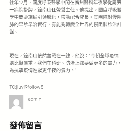
往年12月，國度呼吸醫學中間在廣州醫科年夜學從屬第
一病院掛牌，鐘南山任聲譽主任。他提出，國度呼吸醫
學中間要施展引領感化，帶動配合成長。其團隊對慢阻
肺的早診早治實行，有能夠轉變全世界的慢阻肺診治計
謀。
現在，鐘南山依然奮戰在一線。他說：“今朝全球疫情
還比擬嚴重，我們在科研、防治上都要做更多的盡力，
為抗擊疫情進獻更年夜的氣力。”
TC:jiuyi9follow8
admin
發佈留言