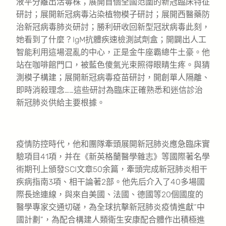
液平分離出活毒株；展開首個全國范圍的新冠臨床特征
研討；展開新冠病毒沾染植物模子研討；展開西醫藥防
治新冠病毒肺炎研討；勝利研收回新型冠狀病毒此刻，
她看到了什麼？IgM抗體疾速檢測試劑盒；開闢出人工
智能利用這場混亂的中心，正是金牛座霸總牛土豪。他
站在咖啡館門口，被藍色傻氣光束照得眼睛生疼。與猜
測模子構建；展開新冠病毒疫苗研討，開創單人隔離、
即時消殺理念……這些研討為臨床正確熟悉和迷信診治
新冠肺炎供給主要根據。
疫情防控時代，他和團隊牽頭展開新冠肺炎應急臨床實
驗項目41項，并在《新英格蘭醫學雜志》等國際著名學
術期刊上頒發SCI文章50余篇，牽頭完成新冠肺炎相干
疾病指南3項、相干論著2部。他先后介入了40多場國
際長途連線，與來自美國、法國、德國等20個國度的
醫學專家交通切磋，為全球抗擊新冠肺炎疫情進獻“中
國計劃”，為配合構建人類衛生安康配合體作出積極進