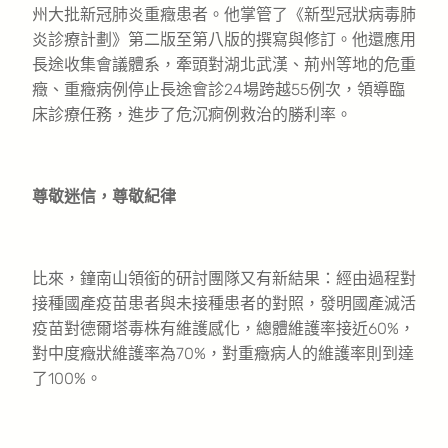
州大批新冠肺炎重癥患者。他掌管了《新型冠狀病毒肺
炎診療計劃》第二版至第八版的撰寫與修訂。他還應用
長途收集會議體系，牽頭對湖北武漢、荊州等地的危重
癥、重癥病例停止長途會診24場跨越55例次，領導臨
床診療任務，進步了危沉痾例救治的勝利率。
尊敬迷信，尊敬紀律
比來，鐘南山領銜的研討團隊又有新結果：經由過程對
接種國產疫苗患者與未接種患者的對照，發明國產滅活
疫苗對德爾塔毒株有維護感化，總體維護率接近60%，
對中度癥狀維護率為70%，對重癥病人的維護率則到達
了100%。