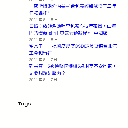
一密斯爆婚介內幕—”台包養經驗我當了三年
任務婚托”
2026 年 8 月 8 日
日照：敢領潮頭唱查包養心得年夜風，山海
間巧繪藍圖#山東氣力鑄新程#_中國網
2026 年 8 月 8 日
留意了！一批國度尺度OSDER奧斯德台北汽
車今起實行
2026 年 8 月 7 日
郭書真：3秀傳醫院健檢5歲財富不受拘束，
是夢想還是壓力？
2026 年 8 月 7 日
Tags