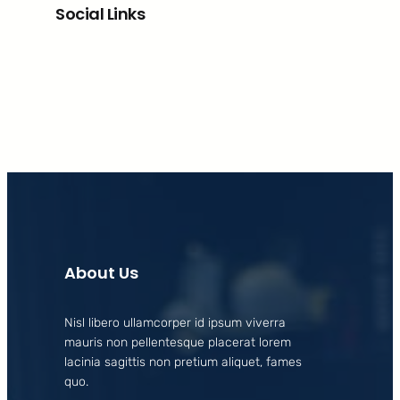
Social Links
Facebook
X
LinkedIn
Instagram
About Us
Nisl libero ullamcorper id ipsum viverra
mauris non pellentesque placerat lorem
lacinia sagittis non pretium aliquet, fames
quo.