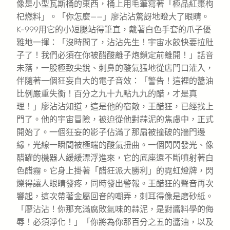
像是小型瓦斯桶的東西，桶上用毛筆寫著「極品紅棗枸
杞燃料」。「你怎麼——」廖沾沾驚訝地瞪大了眼睛。
K-999用它的小短腿站得筆直，戴著白色手套的爪子優
雅地一揮：「沒時間了，沾沾先生！宇宙水餃快要拉肚
子了！我們必須在你被醋酸離子炮鎖定前離開！」話音
未落，一股極致尖銳、刺鼻的酸氣猛地從店門口灌入，
伴隨著一個狂妄自大的電子音效：「警告！這裡的醬油
比例嚴重失衡！百分之九十九點九九的醋，才是真
理！」廖沾沾知道，這是他的宿敵，王醋狂，已經找上
門了。他的宇宙冒險，被迫從他對蒜泥的焦慮中，正式
開始了。一個狂妄的影子佔滿了那扇被撞破的牆門邊
緣，光線一瞬間被極端的酸氣扭曲。一個閃閃發光、像
醋罐的機器人緩緩漂浮進來，它的底座還不斷噴射著白
色醋霧。它身上掛著「醋狂派大勝利」的霓虹燈牌，閃
爍得讓人眼睛發疼，同時發出警報。王醋狂的聲音再次
響起，這次帶著金屬回音的嘲弄，刺耳得像是磨砂紙。
「廖沾沾！你那充滿腐敗氣味的蒜泥，是對醬料學的侮
辱！必須淨化！」「你將為你那百分之五的醬油，以及