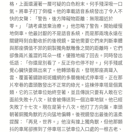
格，上面還灑著一層可疑的白色粉末。何手殘深吸一口
氣。將車子打了倒檔。他的車載語音系統發出了令人不
快的女聲：「警告，後方障礙物距離：無限趨近於
零。」「請考慮放棄治療。」他忽略了警告，開始緩慢
地倒車。他最討厭的不是語音系統，而是那兩塊永遠在
關鍵時刻自動收折的後視鏡。當他需要它們來判斷車體
與那座價值不菲的銅製獨角獸雕像之間的距離時，它們
卻像兩片羞澀的耳朵一樣，優雅地縮了回去。同時發出
低語：「你還是別看了，反正你也停不好。」何手殘感
覺心臟快要跳出來了。他轉頭看去，發現那座高聳入
雲、覆蓋著鏽跡斑斑鐵網的多層機械式停車塔，正在那
片窄巷的盡頭散發出不正常的綠光。這棟停車塔是個異
類，它的三號車位始終空著，並且傳說只要有人敢在它
面前失敗十八次，就會被傳送到一個泊車地獄。他已經
失敗了十七次。現在是第十八次。他打了方向盤，車頭
朝著銅獨角獸的方向猛地偏轉。後視鏡發出最後的溫柔
提醒：「再見，世界。」他沒有撞上獨角獸，但他那顫
抖的車尾卻擦到了停車塔三號車位入口處的一根古老、