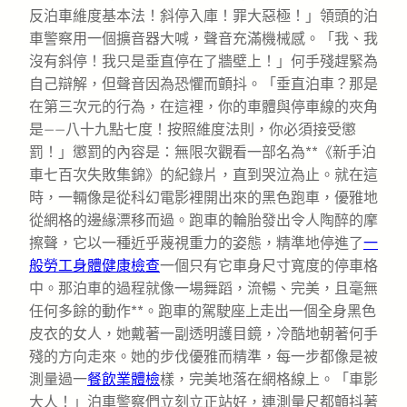
反泊車維度基本法！斜停入庫！罪大惡極！」領頭的泊
車警察用一個擴音器大喊，聲音充滿機械感。「我、我
沒有斜停！我只是垂直停在了牆壁上！」何手殘趕緊為
自己辯解，但聲音因為恐懼而顫抖。「垂直泊車？那是
在第三次元的行為，在這裡，你的車體與停車線的夾角
是——八十九點七度！按照維度法則，你必須接受懲
罰！」懲罰的內容是：無限次觀看一部名為**《新手泊
車七百次失敗集錦》的紀錄片，直到哭泣為止。就在這
時，一輛像是從科幻電影裡開出來的黑色跑車，優雅地
從網格的邊緣漂移而過。跑車的輪胎發出令人陶醉的摩
擦聲，它以一種近乎蔑視重力的姿態，精準地停進了
一
般勞工身體健康檢查
一個只有它車身尺寸寬度的停車格
中。那泊車的過程就像一場舞蹈，流暢、完美，且毫無
任何多餘的動作**。跑車的駕駛座上走出一個全身黑色
皮衣的女人，她戴著一副透明護目鏡，冷酷地朝著何手
殘的方向走來。她的步伐優雅而精準，每一步都像是被
測量過一
餐飲業體檢
樣，完美地落在網格線上。「車影
大人！」泊車警察們立刻立正站好，連測量尺都顫抖著