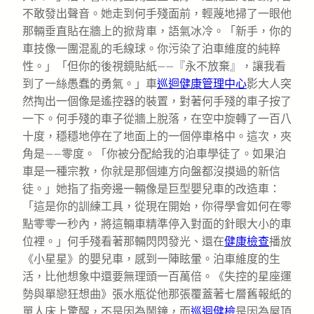
不敢發出聲音。她走到何手殘面前，輕蔑地掃了一眼他
那輛垂直貼在牆上的掀背車，語氣冰冷。「新手，你的
車技像一團混亂的毛線球。你污染了泊車維度的純粹
性。」「但你的後視鏡貼紙——『永不放棄』，讓我看
到了一絲愚蠢的勇氣。」車
巡迴健康管理中心
影大人突
然掏出一個像是遙控器的裝置，對著何手殘的車子按了
一下。何手殘的車子從牆上脫落，在空中旋轉了一百八
十度，穩穩地停在了地面上的一個停車格中。這次，夾
角是——零度。「你被分配給我的泊車學徒了。如果泊
車是一種宗教，你就是那個連方向盤都沒摸過的新信
徒。」她指了指旁邊一輛像是巨型嬰兒車的改造車：
「這是你的訓練工具，從現在開始，你得學會如何在零
點零零一秒內，將這輛車精準停入對面的針眼大小的車
位裡。」何手殘看著那輛閃閃發光、還在
健康檢查
播放
《小星星》的嬰兒車，感到一陣眩暈。泊車維度的生
活，比他想象中還要無理頭一百萬倍。《失控的星座運
勢與單戀狂想曲》張水瓶從他那張覆蓋著七層舊報紙的
單人床上驚醒，不是因為鬧鐘，而
巡迴健檢
是因為屋頂