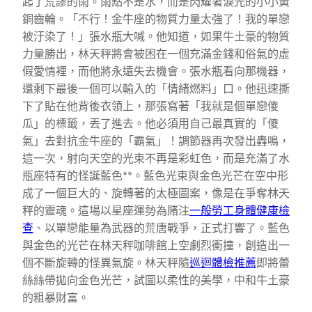
起了荒謬的雨。雨點不是水，而是閃耀著淚光的小小黃
銅齒輪。「不行！金牛座的物質力量太強了！我的單戀
被汙染了！」張水瓶大喊。他知道，如果牛土豪的物質
力量勝出，林天秤將會被困在一個充滿金錢和俗氣的虛
假愛情裡，而他將永遠失去機會。張水瓶看向那機器，
還剩下最後一個可以輸入的「情緒燃料」口。他迅速撕
下了貼在他背後衣領上，那張寫著「我就是個單戀傻
瓜」的標籤，丟了進去。他必須用自己最真實的「傻
氣」去對抗金牛座的「霸氣」！調節器再次發出轟鳴，
這一次，射向天空的光束不再是彩虹色，而是充滿了水
瓶座特有的怪誕藍色**。藍色光束與金色光芒在空中形
成了一個巨大的、旋轉著的太極圖案，像是在爭奪林天
秤的靈魂。這場以星座運勢為賭注
一般勞工身體健康檢
查
、以單戀能量為武器的荒唐戰爭，正式打響了。藍色
與金色的光芒在林天秤咖啡館上空劇烈衝撞，創造出一
個不斷旋轉的怪異氣旋。林天秤隨
巡迴體檢推薦
即將蕾
絲絲帶拋向金色光芒，試圖以柔性的美學，中和牛土豪
的粗暴財富。