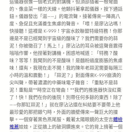
這儀器很像一個老式的對講機，但頂部插著一根彎曲
的、像韭菜一樣的天線。他顫抖著拿起儀器，按下通話
鈕。儀器發出「滋——」的電流聲，接著傳來一陣高八
度、急促且充滿養生焦慮的聲音。「喂！是廖沾沾嗎！
快接聽！這裡是 K-999！宇宙水餃聯盟特級特務！你那
邊是不是已經聞到宇宙級的酸味了？我們需要你的蒜
泥！你被徵召了！馬上！」廖沾沾的耳朵被這聲音震得
嗡嗡作響，他捏著對講機，困惑地喊道：「特務？酸
味？等等！我聞到的不是酸味！是麵粉過度膨脹的焦慮
味！還有，我現在走不開！我的陳年老蒜泥需要每隔三
小時的溫和震動！」「蒜泥？」對面傳來K-999崩潰的
尖叫聲，帶著濃濃的中藥味電子雜音：「重點不是蒜
泥！重點是**時空正在彎曲！**我們的推進器快沒紅棗
了！快！我們在你的後院！別帶任何多餘的東西！除了
——你那缸蒜泥！」就在廖沾沾還在糾結要不要帶上他
最珍愛的那把銀勺時，外面的牆壁傳來一聲巨大的撞
擊。一個穿著黑色燕尾服、戴著太陽眼鏡的太空吉
體檢
推薦
娃娃，正從牆上的破洞鑽進來。它的背上揹著一個