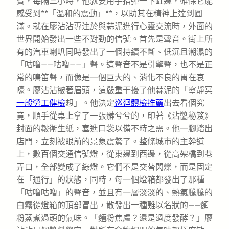
寶，每隔三小時，他就要用手指彈一下缸邊，確保它能
感受到**「溫和的震動」**，以助其在精神上達到圓
滿。就在廖沾沾專注於與蒜泥進行心靈交流時，外面的
世界開始發出一些不對勁的信號。首先是聲音。街上所
有的汽車喇叭同時發出了一個持續不斷、低沉且潮濕的
「咕嚕——咕嚕——」聲。這聲音不是引擎聲，也不是正
常的鳴笛聲，而像是一個巨大的、消化不良的胃在哀
嚎。廖沾沾皺著眉頭，這嚴重干擾了他蒜泥的「寧靜冥
一般勞工健檢
想」。他決定
巡迴體檢推薦
出去看個究
竟，順手從桌上拿了一張髒兮兮的，印著《沾醬秘笈》
封面的皺衛生紙，塞進口袋以備不時之需。他一腳踏出
店門，立刻被眼前的景象震驚了。整條城市的主幹道
上，數百個交通信號燈，從東邊到西邊，從高架橋到巷
弄口，全部變成了綠燈。它們不是交替閃爍，而是固定
在「通行」的狀態，同時，每一個燈箱都發出了那種
「咕嚕咕嚕」的聲音，並且有一層淡淡的、熱氣騰騰的
白霧從燈箱的頂部冒出，散發出一種難以名狀的——麵
粉蒸煮過頭的氣味。「麵粉焦慮？還是過度發酵？」廖