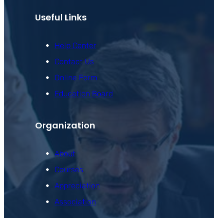
Useful Links
Help Center
Contact Us
Online Form
Education Board
Organization
About
Courses
Appreciation
Association