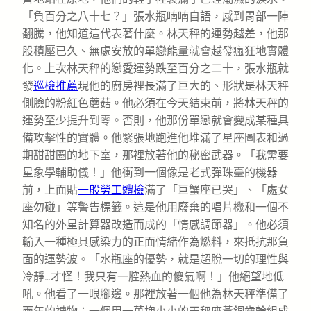
「負百分之八十七？」張水瓶喃喃自語，感到胃部一陣
翻騰，他知道這代表著什麼。林天秤的運勢越差，他那
股積壓已久、無處安放的單戀能量就會越發瘋狂地實體
化。上次林天秤的戀愛運勢跌至百分之二十，張水瓶就
發
巡檢推薦
現他的廚房裡長滿了巨大的、形狀是林天秤
側臉的粉紅色蘑菇。他必須在今天結束前，將林天秤的
運勢至少提升到零。否則，他那份單戀就會變成某種具
備攻擊性的實體。他緊張地跑進他堆滿了星座圖表和過
期甜甜圈的地下室，那裡放著他的秘密武器。「我需要
星象學輔助儀！」他衝到一個像是老式彈珠臺的機器
前，上面貼
一般勞工體檢
滿了「巨蟹座已哭」、「處女
座勿碰」等警告標籤。這是他用廢棄的唱片機和一個不
知名的外星計算器改造而成的「情感調節器」。他必須
輸入一種極具感染力的正面情緒作為燃料，來抵抗那負
面的運勢波。「水瓶座的優勢，就是超脫一切的理性與
冷靜…才怪！我只有一腔熱血的傻氣啊！」他絕望地低
吼。他看了一眼腳邊。那裡放著一個他為林天秤準備了