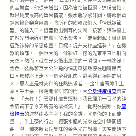
兩年的禮物：一個用一萬塊小小的天秤座黃銅齒輪組成
的音樂盒。他從未送出，因為害怕被拒絕。這份害怕，
就是純度最高的單戀情感。張水瓶咬緊牙關，將那個黃
銅齒輪音樂盒砸爛，將所有的齒輪都倒入「情感調節
器」的輸入口。機器發出刺耳的尖叫，接著，彈珠臺上
的燈光開始瘋狂閃爍，發出警告。「能量超載！檢測到
極致純粹的單戀能量！目標：提升天秤座運勢！」在機
器的頂部，一個巨大的、像彩虹一樣的光束筆直地射向
天空。然而，就在光束衝出屋頂的一瞬間，一輛塗滿了
金色、裝飾著巨大公牛角的悍馬車猛地停在咖啡館門
口。駕駛座上走下一個全身肌肉、戴著鑽石項圈的男
人，那人正是林天秤的狂熱追求者——金牛座霸總牛土
豪。牛土豪一腳踢開咖啡館的門，大
全身健康檢查
聲宣
布：「天秤！別管那什麼負運勢！我已經用一百噸的純
金箔買下了今天所有的壞運氣！」「從現在開始，你
健
檢推薦
的運勢由我主宰！我的金錢，就是你的正面能
量！」牛土豪的行為，讓張水瓶的光束在空中瞬間扭
曲，與一種夾雜著銅臭味的金色光芒對撞。天空開始下