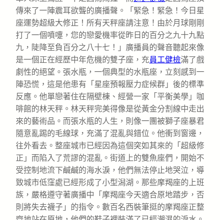
傳來了一陣震耳欲聾的廣播聲。「緊急！緊急！今日星
座運勢超級大修正！所有天秤座請注意！由於月球剛剛
打了一個噴嚏，您的戀愛機率從昨日的百分之九十九點
九，陡降至負百分之八十七！」廣播員的聲音聽起來像
是一個正在經歷中年危機的雙子座，充
員工健檢
滿了戲
劇性的絕望。張水瓶，一個典型的水瓶座，立刻感到一
陣恐慌，這是他患有「星座預報壓力症候群」後的標準
反應。他單戀著住在隔壁棟、經營一家「平衡美學」咖
啡館的林天秤。林天秤完美得像是從黃金分割線中走出
來的藝術品。而張水瓶的人生，則像一團被獅子座暴君
隨意亂踢的毛線球，充滿了混亂與錯位。他衝到窗邊，
往外看去。整座城市已經因為這個突如其來的「超級修
正」而陷入了荒謬的混亂。街道上的雙魚座們，開始不
受控制地流下鹹鹹的海水淚，他們無法停止地哭泣，導
致城市低窪處已經形成了小型潟湖。那些摩羯座的上班
族，嚴格遵守著廣播中「摩羯座今天適合原地踏步，否
則將失去襪子」的指令。數百名西裝筆挺的摩羯座正整
齊地站在原地，他們的鞋子裡裝滿了已經潮濕的淚水。