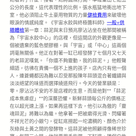
公分的長度，這代表理性的比例。張水瓶猛地衝出地下
室，他必須阻止牛土豪用物質的力量
健檢費用
來破壞他
眼淚的情感純度。《宇宙水餃與終極醬料師》
一般+供
膳體檢
第一章：蒜泥與末日預兆廖沾沾坐在他那間被稱
為「宇宙水餃中心」的店裡，但這間店的外觀更像是一
個被遺棄的藍色塑膠棚，與「宇宙」或「中心」這兩個
詞毫無關係。他正在對著一缸已經發酵了七個月又七天
的老蒜泥嘆氣。「你還不夠靈動，我的蒜泥。」他輕聲
細語，彷彿在責備一個不上進的孩子。店內只有他一個
人，連蒼蠅都因為難以忍受那股陳年蒜頭混合著鐵鏽與
淡淡絕望的味道而選擇繞道飛行。今天的營業額是：
零。廖沾沾不安的不是店裡的生意，而是他對**「蒜泥
成本焦慮症」**的深層恐懼。新鮮蒜頭每公斤的價格正
在以超光速上漲，如果再這樣下去，他引以為傲的「靈
魂蒜泥」將難以為繼。他拿著一把被磨得光滑、閃耀著
不祥光芒的小銀勺，從缸底撈起一坨濃稠的、顏色介於
灰綠與土黃之間的發酵物。這蒜泥被他照顧得像稀世珍