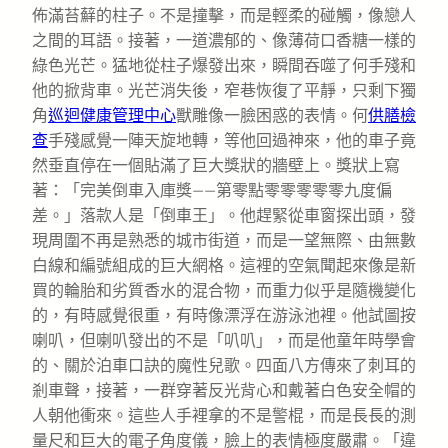
佈滿苔蘚的柱子。不是撞擊，而是輕柔的碰觸，像戀人
之間的耳語。接著，一道濃郁的、像薄荷口香糖一樣的
綠色光芒。猛地從柱子爆發出來，瞬間吞噬了何手殘和
他的掀背車。光芒消失後，窄巷恢復了平靜，只剩下獨
角
巡迴健康管理中心
獸雕像一臉困惑的表情。何
供膳檢
查
手殘感覺一陣天旋地轉，等他回過神來，他的車子竟
然垂直停在一個貼滿了巨大獎狀的牆壁上。獎狀上寫
著：「完美倒車入庫獎——第零點零零零零零九度偏
差。」落款人是「倒車王」。他趕緊從車窗探出頭，發
現周圍不再是熟悉的城市街道，而是一望無際、由無數
白線和編號組成的巨大網格。這裡的空氣聞起來像是新
買的輪胎和劣質香水的混合物，而重力似乎是隨機變化
的，有時感覺很重，有時像漂浮在游泳池裡。他試圖按
喇叭，但喇叭發出的不是「叭叭」，而是他童年時學會
的、關於泊車口訣的魔性兒歌。四面八方傳來了刺耳的
剎車聲，接著，一群穿著反光背心和戴著白色安全帽的
人朝他衝來。這些人手裡拿的不是警棍，而是長長的測
量尺和巨大的電子角度儀，臉上的表情極度嚴肅。「違