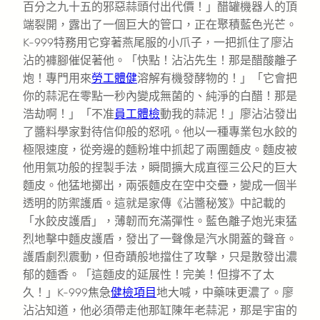
百分之九十五的邪惡蒜頭付出代價！」醋罐機器人的頂
端裂開，露出了一個巨大的管口，正在聚積藍色光芒。
K-999特務用它穿著燕尾服的小爪子，一把抓住了廖沾
沾的褲腳催促著他。「快點！沾沾先生！那是醋酸離子
炮！專門用來
勞工體健
溶解有機發酵物的！」「它會把
你的蒜泥在零點一秒內變成無菌的、純淨的白醋！那是
浩劫啊！」「不准
員工體檢
動我的蒜泥！」廖沾沾發出
了醬料學家對待信仰般的怒吼。他以一種專業包水餃的
極限速度，從旁邊的麵粉堆中抓起了兩團麵皮。麵皮被
他用氣功般的捏製手法，瞬間擴大成直徑三公尺的巨大
麵皮。他猛地擲出，兩張麵皮在空中交疊，變成一個半
透明的防禦護盾。這就是家傳《沾醬秘笈》中記載的
「水餃皮護盾」，薄韌而充滿彈性。藍色離子炮光束猛
烈地擊中麵皮護盾，發出了一聲像是汽水開蓋的聲音。
護盾劇烈震動，但奇蹟般地擋住了攻擊，只是散發出濃
郁的麵香。「這麵皮的延展性！完美！但撐不了太
久！」K-999焦急
健檢項目
地大喊，中藥味更濃了。廖
沾沾知道，他必須帶走他那缸陳年老蒜泥，那是宇宙的