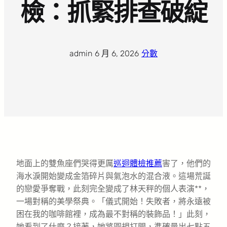
檢：抓緊排查破綻
admin
·
6 月 6, 2026
·
分數
地面上的雙魚座們哭得更厲
巡迴體檢推薦
害了，他們的
海水淚開始變成金箔碎片與氣泡水的混合液。這場荒誕
的戀愛爭奪戰，此刻完全變成了林天秤的個人表演**，
一場對稱的美學祭典。「儀式開始！失敗者，將永遠被
困在我的咖啡館裡，成為最不對稱的裝飾品！」此刻，
她看到了什麼？接著，她將圓規打開，準確量出七點五