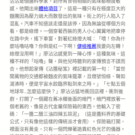
沾沾是個醬料學家，對所有食物相關的氣味都極度敏
感。他聞出來
體檢項目
了，這是一種只有在極度巨大的
麵團因為壓力過大而散發出的氣味。街上的行人陷入了
混亂。汽車不知道該走還是該停，因為無論從哪個方向
看，都是綠燈。一個穿著西裝的男人小心翼翼地把車停
在路中央，搖下車窗，對著紅綠燈大喊：「喂！你為什
麼咕嚕咕嚕？你倒是紅一下啊！
健檢推薦
我要向左轉！
綠燈沒用啊！」廖沾沾感覺到一陣心悸。這種氣味，這
種不祥的「咕嚕」聲，與他兒時聽到的家傳預言不謀而
合。他想起家傳《沾醬秘笈》裡記載的第一句：「當世
間萬物的交通都被麵皮的氣味籠罩，且燈號恒綠、聲如
湯沸時，便是宇宙水餃臨界點到來之時。」「七點五個
地球年…怎麼這麼快？」廖沾沾猛地衝回店裡，衝到後
廚，打開了一個藏在舊冰櫃後面的暗門。暗門裡放著一
個老舊的、像是古代金屬保險箱的東西。他輸入了密
碼：「一醬二醋三油四辣五蒜泥」（這是醬料界的基礎
公式，只有像他這樣的傳統派才會用）。保險箱打開，
裡面沒有黃金，只有一個閃爍著詭異紅色光芒的儀器。