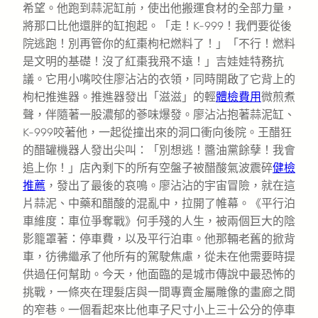
希望。他跑到蒜泥缸前，使出他搬運食材的全部力量，
將那口比他還胖的缸抱起。「走！K-999！我們要從後
院逃跑！別再管你的紅棗枸杞燃料了！」「不行！燃料
是文明的基礎！沒了紅棗我飛不遠！」吉娃娃特務抗
議。它用小嘴咬住廖沾沾的衣領，同時開啟了它背上的
枸杞推進器。推進器發出「滋滋」的輕
體檢費用
微煎煮
聲，伴隨著一股濃郁的蔘味爆發。廖沾沾抱著蒜泥缸、
K-999咬著他，一起從撞出來的洞口衝向後院。王醋狂
的醋罐機器人發出尖叫：「別想逃！醬油黨餘孽！我會
追上你！」店內剩下的所有空盤子被醋酸氣波震碎
健檢
推薦
，發出了最後的哀鳴。廖沾沾的宇宙冒險，就在這
片蒜泥、中藥和醋酸的混亂中，拉開了帷幕。《平行泊
車維度：車位爭奪戰》何手殘的人生，被兩個巨大的陰
影籠罩著：停車費，以及平行泊車。他那輛老舊的掀背
車，彷彿繼承了他所有的駕駛焦慮，從未在他需要時提
供過任何幫助。今天，他面臨的是城市傳說中最恐怖的
挑戰，一條夾在理髮店與一間專賣金屬雕像的畫廊之間
的窄巷。一個看起來比他車子尺寸小上三十公分的停車