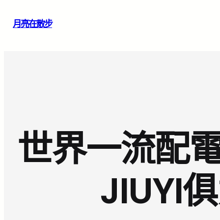
跳
月亮在散步
至
主
要
內
容
世界一流配電
JIUY