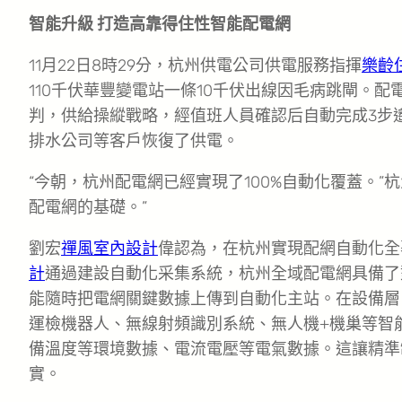
智能升級 打造高靠得住性智能配電網
11月22日8時29分，杭州供電公司供電服務指揮
樂齡
110千伏華豐變電站一條10千伏出線因毛病跳閘。配
判，供給操縱戰略，經值班人員確認后自動完成3步
排水公司等客戶恢復了供電。
“今朝，杭州配電網已經實現了100%自動化覆蓋。
配電網的基礎。”
劉宏
禪風室內設計
偉認為，在杭州實現配網自動化全
計
通過建設自動化采集系統，杭州全域配電網具備了
能隨時把電網關鍵數據上傳到自動化主站。在設備層
運檢機器人、無線射頻識別系統、無人機+機巢等智
備溫度等環境數據、電流電壓等電氣數據。這讓精準
實。