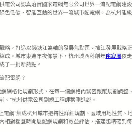
供電公司認真落實國家電網無限公司世界一流配電網建設
綠色低碳、智能互動的世界一流城市配電網，為杭州能級
戰略，打造以錢塘江為軸的發展焦點區。擁江發展戰略
總成。城市東進年夜佈景下，杭州城西科創年
侘寂風
夜走
成了一批新熱點。
流配電網？
電網網格化規劃形式，在每一個網格內緊密跟蹤規劃調整
前。”杭州供電公司副總工程師葉剛進說。
網上電網”集成杭州城市把持性詳細規劃、區域用地性質、
內相對獨登時開展配網規劃和效益評估，搭建起精確到每