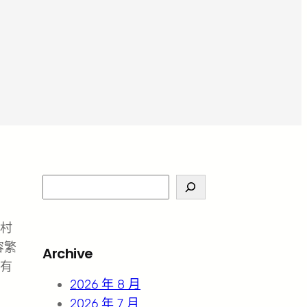
S
e
a
運村
r
容繁
Archive
c
有
h
2026 年 8 月
2026 年 7 月