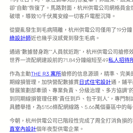
卻“自動”恢復了。馬路對面，杭州供電公司網格員
破壞，導致10千伏萬安線一切客戶電壓沉降。
從變亂發生到毛病隔離，杭州供電公司僅用了19分
綠設計師
近也幾乎沒感覺到發生毛病。
通過“數據替身跑”“人員就近跑”，杭州供電公司搶
世界一流配網建設前的71.84分鐘縮短至49
私人招待
作為主動
THE R3 寓所
搶修的信息源頭，精準、完美
期線損管理，加快營配數據貫
日式住宅設計
通，鋪平
發展策劃部牽頭、專業負責、分級治理、多方協調”
到同期線損管理任務“責任到戶、包干到人”，專門制
具體舉措，為5156條配網線路、5.66萬個臺區中
今朝，杭州供電公司已階段性完成了周全打消負損的
直室內設計
個年夜型供電企業。