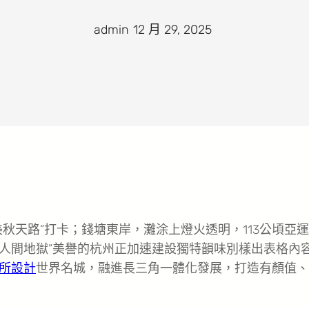
admin
·
12 月 29, 2025
·
秋天路”打卡；錢塘東岸，灘涂上燈火透明，113公頃亞
“人間地獄”美譽的杭州正加速建設獨特韻味別樣出表格內
所設計
世界名城，融進長三角一體化發展，打造有顏值、