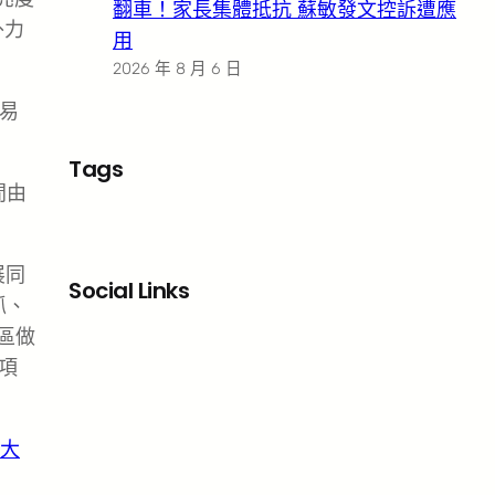
翻車！家長集體抵抗 蘇敏發文控訴遭應
外力
用
2026 年 8 月 6 日
易
Tags
間由
展同
Social Links
抓、
區做
Facebook
X
LinkedIn
Instagram
項
大