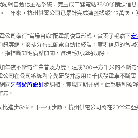
一代配網自動化主站系統，完玉成市變電站3560條饋線信息
一年來，杭州供電公司已累計完成遙控操縱1.12萬次，
電公司奉行“當場自愈”配電網復電形式，實現了毛病下
豪
和通訊專網，安排分布式配電自動化終端，實現信息的當場
，指揮斷開毛病點開關，實現毛病瞬時切除。
加年夜不斷電作業普及力度，建成300平方千米的不斷電
電公司在公司系統內率先研發并應用10千伏發電車不斷電
網同
牙醫診所設計
步調相，實現同期并網。此舉勝利破解
難題。
同比進步56%。下一個步驟，杭州供電公司將在2022年亞