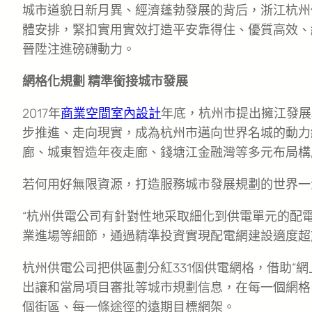
城市道貌日新月異、經濟蓬勃發展的背后，浙江杭州
體安排，緊扣實用實效打造平安靠得住、優質高效、
晉陞注進磅礴動力。
網格化規劃 精準銜接城市發展
2017年
商業空間室內設計
年底，杭州市提出擁江發展
步推進、走向現實，成為杭州市邁向世界名城的動力
廊、城東智造年夜走廊、錢塘江金融灣等多元布局構
若何用好無限資源，打造服務城市發展規劃的世界一
“杭州供電公司有針對性地采取細化到供電單元的配
業進場等細節，通過精準投資實現配電網建設適度超
杭州供電公司把供區劃分紅331個供電網格，借助“
出讓和當局項目審批等城市規劃信息，在每一個網格
個街區、每一條途徑的遠期目標網架。