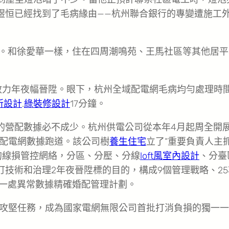
金煜恒已經找到了毛病緣由——杭州聯合銀行的專變遭施工
鐘。和徐愛華一樣，住在四周潮鳴苑、王馬社區等其他居平
修效力年夜幅晉陞。眼下，杭州全域配電網毛病均勻處理時
所設計
.
綠裝修設計
17分鐘。
的營配數據必不成少。杭州供電公司從本年4月起周全開
配電網數據跑道。該公司樹
養生住宅
立了“重要負責人主
的線損管控網絡，分區、分壓、分線
loft風室內設計
、分臺
訂技術和治理2年夜晉陞標的目的，構成9個管理戰略、25
的每一處異常數據精確婚配管理計劃。
攻堅任務，成為國家電網無限公司首批打消負損的獨一一