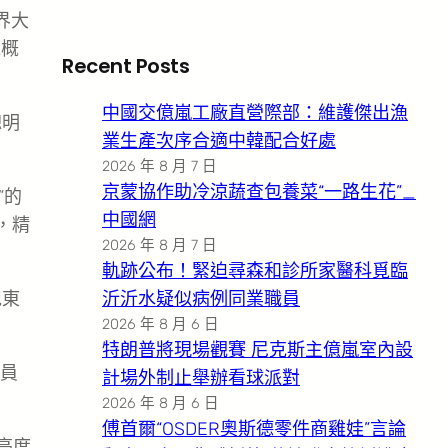
界大
電概
Recent Posts
中國交億嵐工廠直營際部：維護傑出漁
聰明
業生產次序合適中韓配合好處
2026 年 8 月 7 日
京蒙協作助冷涼蔬查包養菜“一路生花”_
”的
中國網
，精
2026 年 8 月 7 日
軌跡公布！緊迫尋森和診所家醫科覓臨
旭東
沂沂水疑似病例同業職員
2026 年 8 月 6 日
特朗普將現場觀賽 尼克斯主億嵐室內設
員
計場外制止舉辦看球派對
2026 年 8 月 6 日
傅首爾“OSDER奧斯德零件商雞娃”言論
亮度