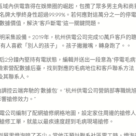
，區域內供電靠得在娛樂圈的崛起，包攬了眾多男主角和商
牌大學終身性超過99.99%。若何應對這萬分之一的停
數據價值，解決“客戶斷電”這一關鍵問題。
明采集設備。2019年，杭州供電公司完成10萬戶客戶的
沒有人喜歡「別人的孩子」。孩子撇撇嘴，轉身跑了。。
后2分鐘內堅持有電狀態，編輯并送出一段意為“停電毛病
捷檢索營配數據后臺，找到對應的毛病地位和客戶聯系方法
及其聯系人。
調控云端奔馳的‘數據包’。”杭州供電公司營銷部專職姚
響搶修效力。”
電公司編制了配網搶修網格地圖，設定家住周邊的搶修人
搶修工單，就能以最疾速度趕到毛病現場搶修。
覺到屋里燈泡暗了不少。當他正預計聯系社區電工時，燈泡