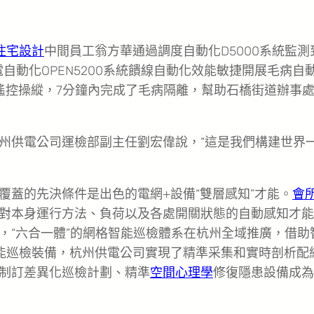
住宅設計
中間員工翁方華通過調度自動化D5000系統監測
電自動化OPEN5200系統饋線自動化效能敏捷開展毛病自
遙控操縱，7分鐘內完成了毛病隔離，幫助石橋街道辦事
”杭州供電公司運檢部副主任劉宏偉說，“這是我們構建世界
覆蓋的先決條件是出色的電網+設備“雙層感知”才能。
會
對本身運行方法、負荷以及各處開關狀態的自動感知才能
，“六合一體”的網格智能巡檢體系在杭州全域推廣，借助
能巡檢裝備，杭州供電公司實現了精準采集和實時剖析配
制訂差異化巡檢計劃、精準
空間心理學
修復隱患設備成為