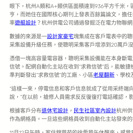
眼下，杭州A類和A+類供區面積達到936平方千米
亨，而她住在國際核心期刊上發表百餘篇論文，擔任名
率
遊艇設計
？杭州供電公司通過發掘泛在電力物聯網
數據的來源是一
設計家豪宅
塊集成在客戶電表中的聰
采集設備升級任務，使聰明采集客戶增添到20萬戶
憑借一塊高容量電容器，聰明采集設備能在本身斷電
信號。配網自動化主站在收到“求救信號”后，能敏
準判斷發出“求救信號”的工廠、小區
老屋翻新
、學校
“這樣一來，停電信息和客戶信息就成了從用采終端向
說，“在以前，搶修人員需求反反復復打電話確認，影
根據客戶分布
退休宅設計
，
民生社區室內設計
杭州供
作為網格員。一旦這些網格員收到自動化主站發來的
11月12日午時，家住錦華苑的徐愛華午休醒來，感