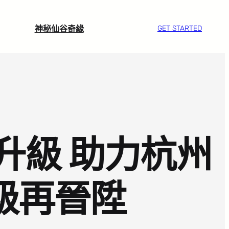
神秘仙谷奇緣
GET STARTED
升級 助力杭州
能級再晉陞