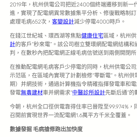
2019年，杭州供電公司把近2400個終端遷移到新
進，實現了配電網異常數據集平分析、修復戰略制訂。
處理毛病652次，
客變設計
減少停電4000時戶。
在錢江世紀城、環西湖等焦點
健康住宅
區域，杭州供
計
的客戶“秒來電”。該公司樹立雙環網配電網結構
判，在數秒內把配電網正線毛病信號送到兩側開閉所
在推動配電網毛病客戶少停電的同時，杭州供電公司
示范區，在區域內實現了計劃檢修“零斷電”。杭州供
期）并網技術，通過計算機指令精確指揮發電車和電
發電
無毒建材
車并網需求“
中醫診所設計
先斷后通”的
今朝，杭州全口徑供電靠得住率已晉陞至99.974%，
召開前實現世界一流配電網1.6萬平方千米全覆蓋。
數據發掘 毛病搶修跑出加快度