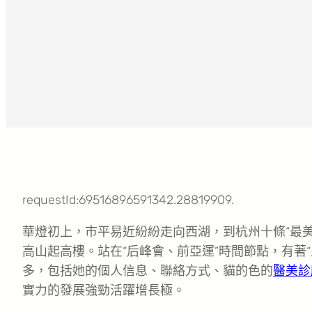
requestId:69516896591342.28819909.
華燈初上，市平易近紛紛走向西湖，到杭州十條“最美
高山起高樓。站在“后峰會、前亞運”時間節點，有著
多，包括她的個人信息、聯絡方式、貓的色的
醫美診
實力的發展強勁活躍增長極。