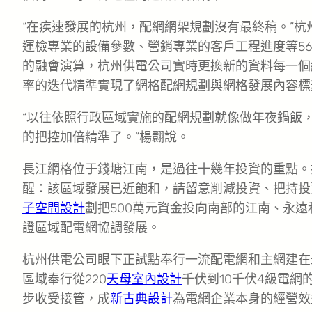
“在疾速發展的杭州，配網網架規劃沒有最終稿。”杭
運檢專業的設備參數、營銷專業的客戶工程進度等5
的融會演算，杭州供電公司實時更換新的資料每一個
率的迭代精準實現了網格配網規劃與網格發展內容標
“以往依照行政區域實施的配網規劃就像做年夜鍋飯
的把控加倍精準了。”楊翾說。
長江網格位于錢塘江南，是過往十幾年投資的重點。打
醒：該區域發展已近飽和，請留意削減投資、把持投
子空間設計
劃把500萬元資金投向南部的江南、永
證區域配電網協調發展。
杭州供電公司眼下正試點奉行一流配電網和主網建在
區域奉行從220
天母室內設計
千伏到10千伏4級電
步收受接管，成
新古典設計
為電網企業本身的經營效