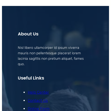
About Us
Nisl libero ullamcorper id ipsum viverra
mauris non pellentesque placerat lorem
lacinia sagittis non pretium aliquet, fames
quo.
Useful Links
Help Center
Contact Us
Online Form