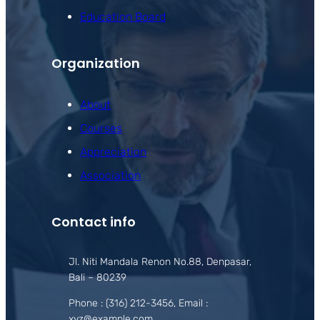
Education Board
Organization
About
Courses
Appreciation
Association
Contact info
Jl. Niti Mandala Renon No.88, Denpasar,
Bali – 80239
Phone : (316) 212-3456, Email :
xyz@example.com