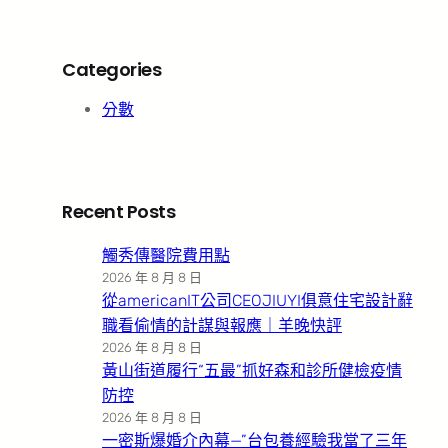
Categories
分數
Recent Posts
觸秀傳醫院費用點
2026 年 8 月 8 日
從americanIT公司CEOJIUYI俱意住宅設計辭
職看偷情的計謀與報應｜羊晚快評
2026 年 8 月 8 日
黃山街道履行“五最”抓好森和診所健檢疫情
防控
2026 年 8 月 8 日
一密斯爆婚介內幕—”台包養經驗我當了三年