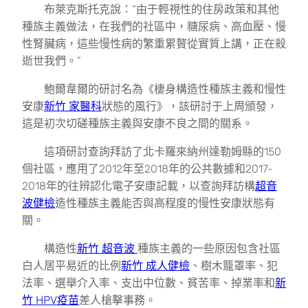
布萊克斯托克說：“由于輕視性的住房政策和其他
種族主義做法，在我們的社區中，糖尿病、高血壓、慢
性腎臟病，這些慢性病的繁重累贅從實質上講，正在殺
逝世我們。”
鮑爾韋爾的研討名為《棲身構造性種族主義和慢性
安康
新竹 家醫科
狀態的風行》，該研討于上周頒發，
這是初次切磋種族主義與安康不良之間的關系。
這項研討查詢拜訪了北卡羅來納州達勒姆縣的150
個社區，應用了2012年至2018年的公共數據和2017-
2018年的往辨認化電子安康記載，以查詢拜訪構
超音
波健檢
造性種族主義能否與高程度的慢性安康狀態有
關。
構造性
新竹 超音波
種族主義的一些原因包含社區
白人居平易近的比例
新竹 成人健檢
、樹木籠罩率、犯
法率、選舉介入率、支出中位數、貧苦率、掉業率和
新
竹 HPV疫苗
差人槍擊事務。