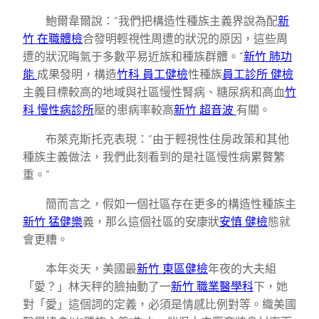
鮑爾韋爾說：“我們把構造性種族主義界說為配
新
竹 在職體檢
合發明輕視性周遭的狀況的原因，這些周
遭的狀況晦氣于多數平易近族和種族群體。”
新竹 肺功
能
成果發明，構造
竹科 員工健檢
性種族
員工診所 健檢
主義目標較高的地域與社區慢性腎病、糖尿病和高血
竹
科 慢性病診所
壓的患病率較高
新竹 超音波
有關。
布萊克斯托克表現：“由于輕視性住房政策和其他
種族主義做法，我們此刻看到的是社區慢性病累贅繁
重。”
簡而言之，假如一個社區存在更多的構造性種族主
新竹 猛健樂
義，那么這個社區的安康狀
安慎 健檢
態就
會更糟。
本年炎天，美國最
新竹 東區健檢
年夜的大夫組
「愛？」林天秤的臉抽動了一
新竹 職業醫學科
下，她
對「愛」這個詞的定義，必須是情感比例對等。織美國