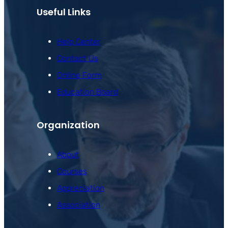
Useful Links
Help Center
Contact Us
Online Form
Education Board
Organization
About
Courses
Appreciation
Association