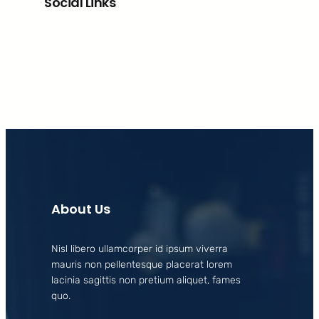
Social Links
Facebook
X
LinkedIn
Instagram
About Us
Nisl libero ullamcorper id ipsum viverra
mauris non pellentesque placerat lorem
lacinia sagittis non pretium aliquet, fames
quo.