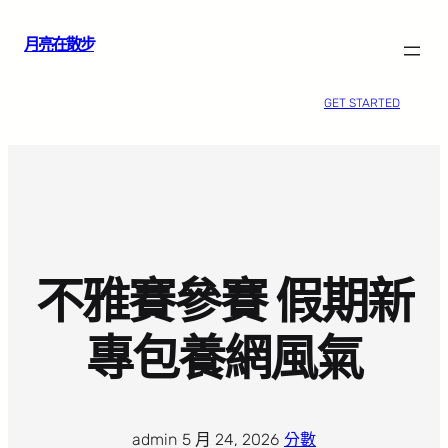
跳
月亮在散步
至
主
要
GET STARTED
內
容
不雅賽參賽 假期新
專包養網風氣
admin
·
5 月 24, 2026
·
分數