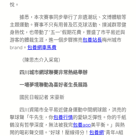
悅。
據悉，本次賽事同步舉行了非遺潮玩、文博體驗等
主題運動。賽事不只有用普及匹克球活動、撲滅群眾健
身熱忱，也帶動了“五一”假期花費，豐盛了市平易近與
游客的體裁生涯，進一個步驟擦亮
包養站長
梅州城市
brand。
包養網車馬費
（陳思杰介入采寫）
四川城市網球聯賽非常熱絡舉辦
一場夢境聯動為喜好者生長展路
國民日報記者 宋豪新
四川資陽市全平易近健身運動中間網球館，洪亮的
擊球聲「牛先生，你
包養行情
的愛缺乏彈性。你的千紙
鶴沒有哲學深度，無法被我完
包養app
美平衡。」與熱
鬧的喝彩聲交錯。“好球！壓線得分！
包養網
”青年A組