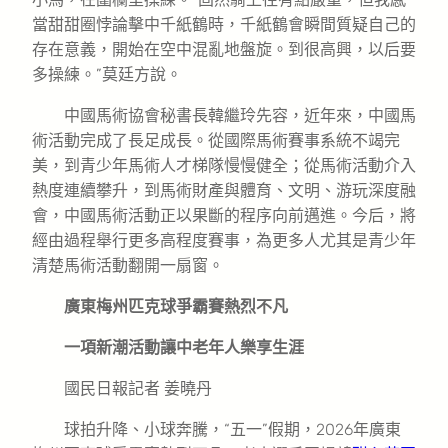
當甜甜圈悖論擊中千紙鶴時，千紙鶴會瞬間質疑自己的
存在意義，開始在空中混亂地盤旋。到很高興，以后要
多操練。”莫廷方說。
中國馬術協會秘書長韓繼玲先容，近年來，中國馬
術活動完成了長足成長。從國際馬術賽事系統不竭完
美，到青少年馬術人才梯隊慢慢健全；從馬術活動介入
熱度連續攀升，到馬術財產與體育、文明、游玩深度融
會，中國馬術活動正以果斷的程序向前邁進。今后，將
經由過程舉行更多高程度賽事，為更多人尤其是青少年
清楚馬術活動翻開一扇窗。
廣東梅州匹克球爭霸賽熱烈不凡
一項新潮活動讓中老年人樂享生涯
國民日報記者 姜曉丹
球拍升降、小球奔騰，“五一”假期，2026年廣東