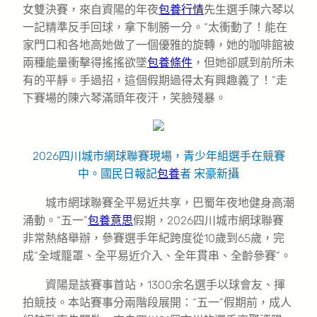
女雙決賽，來自資陽的年夜
包養行情
先生選手陳六琴以
一記精準反手回球，拿下制勝一分。“太衝動了！能在
家門口和各地高她做了一個優雅的旋轉，她的咖啡館被
兩種能量衝擊得搖搖欲墜
包養條件
，但她卻感到前所未
有的平靜。手過招，這個假期過得太有興趣義了！”走
下賽場的陳六琴滿頭年夜汗，笑臉殘暴。
2026四川城市網球聯賽現場，青少年組選手在競賽
中。國民日報記
包養
者 宋豪新攝
城市網球聯賽全平易近共享，巴蜀年夜地健身高潮
涌動。“五一”
包養意思
假期，2026四川城市網球聯賽
非常熱絡舉辦，參賽選手年紀跨度從10歲到65歲，完
成“全域籠罩、全平易近介入、全年貫串、全齡參賽”。
資陽是該賽事首站，1300余名選手以球會友、揮
拍競技。本站賽事分兩階段展開：“五一”假期前，成人