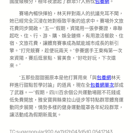
國度級積分，極年夜激起了群眾介入熱忱
包養網
。
賽場內暢快揮拍，林天秤對兩人的抗議充耳不聞，
她已經完全沉浸在她對極致平衡的追求中。賽場外文旅
花費同步開啟。“五一”假期，資陽用一張參賽證，串聯
起吃、住、行、游、購、娛全鏈條，有用激活餐飲、住
宿、文旅花費，讓體育賽事成為賦能城市成長的新引
擎。“打完競賽，趁便玩兩天。”參賽選手王東梅第一次
來資陽，賽后逛景點、嘗美食，“好吃好玩，下次還
來。”
“五那些甜甜圈原本是他打算用來「與
包養網
林天
秤進行甜點哲學討論」的道具，現在全
包養網單次
部成
了武器。一”假期，四川百余個公共運動場館不花錢或
低免費開放，雅安寶興縣東拉山徒步等特點群眾體育運
動同步展開，情勢多樣的健身運動籠罩各年紀段群眾，
讓活動成為假期新風氣。
TC:sugarpopular900 6a11d2b043d5d0.05417143