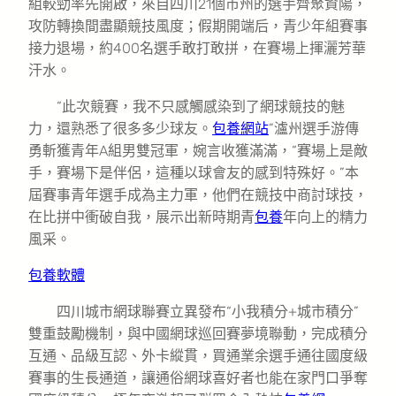
組較勁率先開啟，來自四川21個市州的選手齊聚資陽，
攻防轉換間盡顯競技風度；假期開端后，青少年組賽事
接力退場，約400名選手敢打敢拼，在賽場上揮灑芳華
汗水。
“此次競賽，我不只感觸感染到了網球競技的魅
力，還熟悉了很多多少球友。
包養網站
”瀘州選手游傳
勇斬獲青年A組男雙冠軍，婉言收獲滿滿，“賽場上是敵
手，賽場下是伴侶，這種以球會友的感到特殊好。”本
屆賽事青年選手成為主力軍，他們在競技中商討球技，
在比拼中衝破自我，展示出新時期青
包養
年向上的精力
風采。
包養軟體
四川城市網球聯賽立異發布“小我積分+城市積分”
雙重鼓勵機制，與中國網球巡回賽夢境聯動，完成積分
互通、品級互認、外卡縱貫，買通業余選手通往國度級
賽事的生長通道，讓通俗網球喜好者也能在家門口爭奪