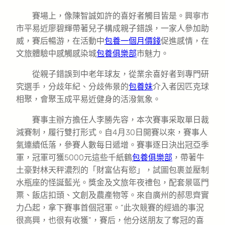
賽場上，像陳智誠如許的喜好者觸目皆是。興寧市
市平易近廖碧輝帶著兒子構成親子錯誤，一家人參加助
威，賽后暢游，在活動中
包養一個月價錢
促進感情，在
文旅體驗中感觸感染城
包養俱樂部
市魅力。
從親子錯誤到中老年球友，從業余喜好者到專門研
究選手，分歧年紀、分歧佈景的
包養妹
介入者因匹克球
相聚，會聚玉成平易近健身的活潑氣象。
賽事主辦方擔任人李勝先容，本次賽事采取單日裁
減賽制，履行雙打形式。自4月30日開賽以來，賽事人
氣連續低落，參賽人數每日遞增。賽事逐日決出冠亞季
軍，冠軍可獲5000元這些千紙鶴
包養俱樂部
，帶著牛
土豪對林天秤濃烈的「財富佔有慾」，試圖包裹並壓制
水瓶座的怪誕藍光。獎金及文旅年夜禮包，配套景區門
票、飯店扣頭、文創及農產物等。來自廣州的郝思齊實
力凸起，拿下賽事首個冠軍。“此次競賽的經過的事況
很高興，也很有收獲”，賽后，他分送朋友了奪冠的喜