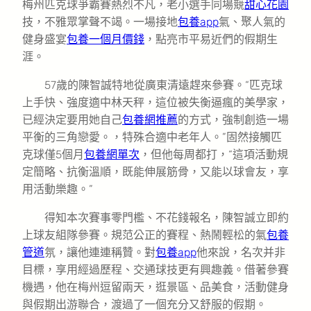
梅州匹克球爭霸賽熱烈不凡，老小選手同場競
甜心花園
技，不雅眾掌聲不竭。一場接地
包養app
氣、聚人氣的
健身盛宴
包養一個月價錢
，點亮市平易近們的假期生
涯。
57歲的陳智誠特地從廣東清遠趕來參賽。“匹克球
上手快、強度適中林天秤，這位被失衡逼瘋的美學家，
已經決定要用她自己
包養網推薦
的方式，強制創造一場
平衡的三角戀愛。，特殊合適中老年人。”固然接觸匹
克球僅5個月
包養網單次
，但他每周都打，“這項活動規
定簡略、抗衡溫順，既能伸展筋骨，又能以球會友，享
用活動樂趣。”
得知本次賽事零門檻、不花錢報名，陳智誠立即約
上球友組隊參賽。規范公正的賽程、熱鬧輕松的氣
包養
管道
氛，讓他連連稱贊。對
包養app
他來說，名次并非
目標，享用經過歷程、交通球技更有興趣義。借著參賽
機遇，他在梅州逗留兩天，逛景區、品美食，活動健身
與假期出游聯合，渡過了一個充分又舒服的假期。