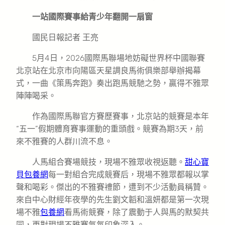
一站國際賽事給青少年翻開一扇窗
國民日報記者 王亮
5月4日，2026國際馬聯場地妨礙世界杯中國聯賽
北京站在北京市向陽區天星調良馬術俱樂部舉辦揭幕
式，一曲《策馬奔跑》奏出跑馬競馳之勢，贏得不雅眾
陣陣喝采。
作為國際馬聯官方賽歷賽事，北京站的競賽是本年
“五一”假期體育賽事運動的重頭戲。競賽為期3天，前
來不雅賽的人群川流不息。
人馬組合賽場競技，現場不雅眾收視返聽。
甜心寶
貝包養網
每一對組合完成競賽后，現場不雅眾都報以掌
聲和喝彩。傑出的不雅賽禮節，遭到不少活動員稱贊。
來自中心財經年夜學的先生劉文韜和溫妍都是第一次現
場不雅
包養網
看馬術競賽，除了震動于人與馬的默契共
同，更對現場不雅賽氣氛印象深入。