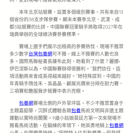
本年北京站競賽，設置多個級別賽事，共有來自13
個省份的38支步隊參賽。顛末本賽季北京、武漢、成
都3站競賽的比拼，中國聯賽冠軍騎手將取得2027年在
瑞典舉辦的全球總決賽參賽標準。
賽場上選手們展示出極高的參賽熱忱，現場不雅眾
多少數字
台灣包養網
可不雅，線上不雅賽的人數也良
多。國際馬聯秘書長薩布此刻，她看到了什麼？麗娜·
伊巴涅斯以為，中國聯賽辦得很勝利。“我們信任，這
項活動將來會成長得越來越好。”她特殊提到，中國的
年青騎手隋佳禾、吳晶晶、顧展兆邇來分辨在耐力賽、
三項賽和艷服舞步競賽中表示亮眼。
包養網
賽場北側的戶外草坪區，不少不雅眾置身于
主題嘉韶華，沉醉式體驗各類
包養
馬術文明與非遺主題
運動以實時尚闤闠。9歲小姑娘莫廷方第一次來現場不
雅看馬術活動，在鍛練的率領下，她英勇地騎上
包養網
小馬，在圍欄里操練。“固然騎上往有點嚴重，但我感