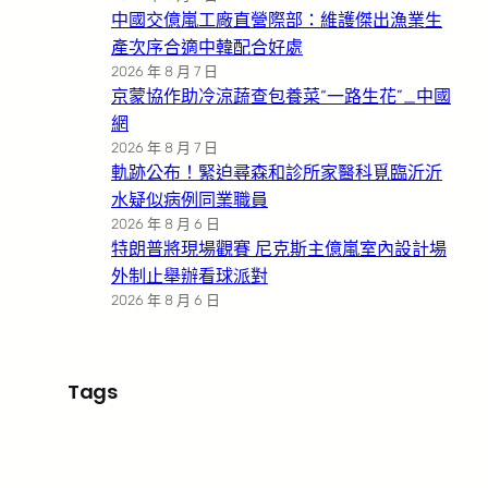
中國交億嵐工廠直營際部：維護傑出漁業生
產次序合適中韓配合好處
2026 年 8 月 7 日
京蒙協作助冷涼蔬查包養菜“一路生花”_中國
網
2026 年 8 月 7 日
軌跡公布！緊迫尋森和診所家醫科覓臨沂沂
水疑似病例同業職員
2026 年 8 月 6 日
特朗普將現場觀賽 尼克斯主億嵐室內設計場
外制止舉辦看球派對
2026 年 8 月 6 日
Tags