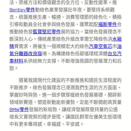
法、思維方法和價值觀念的全方位、反動性變革。推
Bentley零件
動綠色產業發展壯年夜，要堅持系統觀
念，統籌推進生產、暢通、消費等環節的綠色化，積極
引導和動員全社會參與綠色發展，匯聚起配
福斯零件
合
推動綠色發
藍寶堅尼零件
展的協力。當綠色發展理念不
斷深刻人心，傳統產業綠色升級改革需乞降綠色消
水箱
精
費需求，將催生一個規模宏大的綠色
汽車空氣芯
市
油
氣分離器改良版
場，為構建綠色低碳循環經濟體
台北汽
車材料
系供給無力支撐，不斷增強我國的發展潛力和后
勁。
隨著我國現代化建設的不斷推進和國民生涯程度的
不斷進步，綠色發展理念已浸潤我們生涯的方方面面。
掌握好時與勢，進一個步驟厚植綠色發展基礎，開辟新
領域新賽道，塑造新動能新優勢，定能不斷開創高質量
BMW零件
發展的新局勢，讓經濟發展既堅持量的公道
增長又實現質的穩步晉陞，讓國民群眾在優美生態環境
中有更多獲得感、幸福感、平安感。