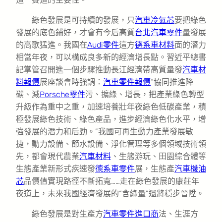
綠色發展是可持續的發展，只
汽車冷氣芯
要把綠色
發展的底色鋪好，才會有今后高質
台北汽車零件
量發展
的高歌猛進。我國在
Audi零件
這方
德系車材料
面的潛力
相當年夜，可以構成良多新的經濟增長點。習近平總書
記掌管召開進一個步驟推動長江經濟帶高質量發
汽車材
料報價
展座談會時強調：
汽車零件報價
“協同推進降
碳、減
Porsche零件
污、擴綠、增長，把產業綠色轉型
升級作為重中之重，加速培養壯年夜綠色低碳產業，積
極發展綠色技術、綠色產品，進步經濟綠色化水平，增
強發展的潛力和后勁。”我國可再生動力產業發展敏
捷，動力設備、節水設備、淨化管理等多個領域技術領
先，都會現代農業
汽車材料
、生態游玩、田園綜合體等
生態產業新形式疾速發
德系車零件
展，生態產
汽車機油
芯
品價值實現路徑不斷拓寬……走在綠色發展的康莊年
夜道上，未來我國經濟發展的“含綠量”還將穩步晉陞。
綠色發展是對生產方
汽車零件進口商
法、生涯方