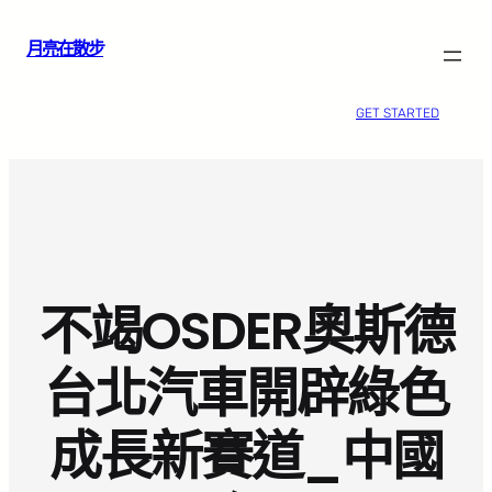
跳
月亮在散步
至
主
要
GET STARTED
內
容
不竭OSDER奧斯德
台北汽車開辟綠色
成長新賽道_中國