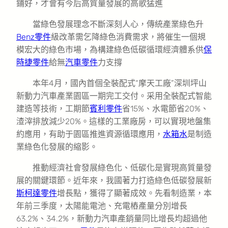
鋪好，才會有今后高質量發展的高歌猛進
當綠色發展理念不斷深刻人心，傳統產業綠色升
Benz零件
級改革需乞降綠色消費需求，將催生一個規
模宏大的綠色市場，為構建綠色低碳循環經濟體系供
保
時捷零件
給無
汽車零件
力支撐
本年4月，國內首個全裝配式“摩天工廠”深圳坪山
新動力汽車產業園區一期完工交付。采用全裝配式智能
建造等技術，工期節
賓利零件
省15%、水電節省20%、
渣滓排放減少20%。這樣的工業廠房，可以實現地盤集
約應用，有助于園區推進資源循環應用，
水箱水
是制造
業綠色化發展的縮影。
推動經濟社會發展綠色化、低碳化是實現高質量發
展的關鍵環節。近年來，我國著力打造綠色低碳發展新
斯柯達零件
增長點，獲得了顯著成效。先看制造業，本
年前三季度，太陽能電池、充電樁產量分別增長
63.2%、34.2%，新動力汽車產銷量同比增長均超過他