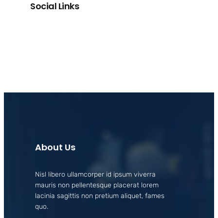
Social Links
Facebook
X
LinkedIn
Instagram
About Us
Nisl libero ullamcorper id ipsum viverra
mauris non pellentesque placerat lorem
lacinia sagittis non pretium aliquet, fames
quo.