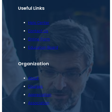
Useful Links
Help Center
Contact Us
Online Form
Education Board
Organization
About
Courses
Appreciation
Association