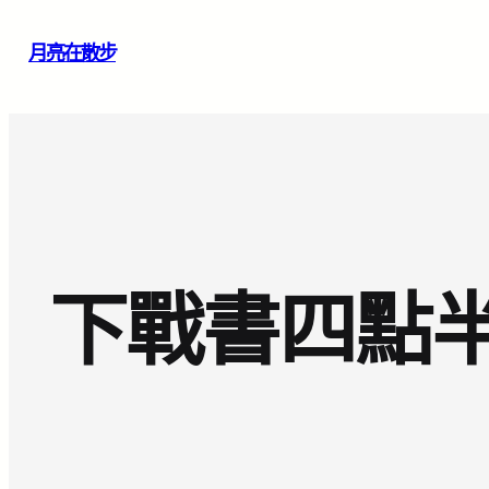
跳
月亮在散步
至
主
要
內
容
下戰書四點半