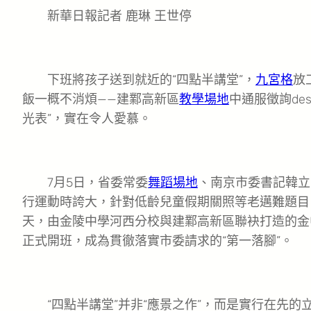
新華日報記者 鹿琳 王世停
下班將孩子送到就近的“四點半講堂”，
九宮格
放
飯一概不消煩——建鄴高新區
教學場地
中通服徵詢de
光表”，實在令人愛慕。
7月5日，省委常委
舞蹈場地
、南京市委書記韓立
行運動時誇大，針對低齡兒童假期關照等老邁難題目
天，由金陵中學河西分校與建鄴高新區聯袂打造的金
正式開班，成為貫徹落實市委請求的“第一落腳”。
“四點半講堂”并非“應景之作”，而是實行在先的立異