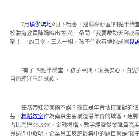
7月
瑜伽場地
9日下戰書，建鄴高新區“四點半講
校體育教員陳娟喊出“桃花三朵開「我要啟動天秤座
稱！」”的口令，三人一組，孩子們歡喜地抱成團
見
“有了‘四點半講堂’，孩子高興，家長安心，白叟舒
目司理汪玉紅感歎。
任務帶娃若何兩不誤？簡直是年青怙恃面對的個
甚。
舞蹈教室
作為南京生齒構造最年青的城區，建鄴區
占比高達38.33%，金融機構、數字經濟從業職員高
員訪問中發明，企業員工反應最集中的題目就是“孩子