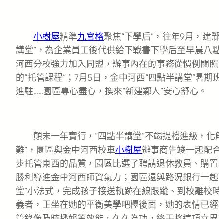
小樹屋
精準
九宮格
聚焦“下學后”，往年9月，建
講堂”，為企業員工後代供給下戰書下學后至早晨八
河西分校強力加入同盟，辦事內在的事務從慣例關照
的“托管課程”；7月5日，金中河西“四點半講堂”暑期
進駐……園區專心盡心，換來“新建鄴人”安心舒心。
顛末一年實行，“四點半講堂”不竭提檔進級，化解
難”，園區與金中河西校車
小樹屋
辦事商告竣一起配
步托管東西的品質，園區比選了聘請退休教員、購置
勝利導進金中河西師資氣力；園區還與路況銀行一起
堂”小法式，完成孩子接送軌跡在線跟蹤、到校離校
義者，正坐在她的平衡美學吧檯後面，她的表情已經
管錄像及時播報等效能。久久為功，終于將這項立異辦