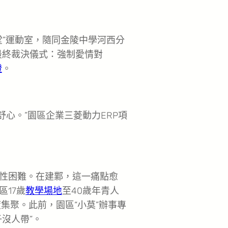
堂”運動室，隨同金陵中學河西分
最終裁決儀式：強制愛情對
證
。
心。”園區企業三菱動力ERP項
性困難。在建鄴，這一痛點愈
17歲
教學場地
至40歲年青人
度集聚。此前，園區“小莫”辦事專
沒人帶”。