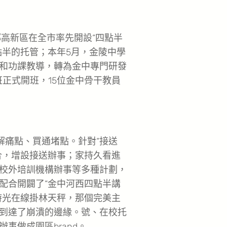
鄴高新區在全市率先開設“四點半
點半的托管；本年5月，金陵中學
和功課教導，轉為金中專門研發
班正式開班，15位金中骨干教員
痛點、買通堵點。針對“接送
合，增設接送辦事；家持久看進
校外培訓機構辦事等多種計劃，
配合開闢了“金中河西四點半講
時光在線掛林天秤，那個完美主
到達了崩潰的邊緣。號、在校托
事做成園區brand。