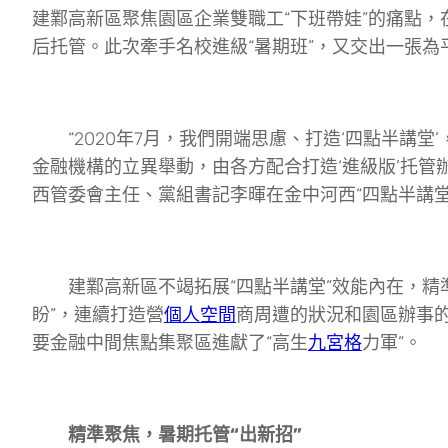
建鄴高新區聚焦園區企業雙職工“下班帶娃”的痛點，
后托管。此次牽手名校進級“暑期班”，又交出一張為
“2020年7月，我們開端思慮、打造‘四點半講堂
金融機構的立異舉動，由各方配合打造‘進級版’托管
西管委會主任、黨組書記李暉在金中河西“四點半講堂
建鄴高新區不竭拓展“四點半講堂”效能內在，精準
盼”，連續打造營
個人空間
商周遭的狀況和園區辦事的
要金融中間焦點集聚區進獻了“高生
九宮格
力軍”。
精準聚焦，暑期托管“出新招”