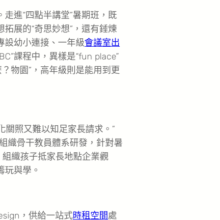
走進“四點半講堂”暑期班，既
想拓展的“奇思妙想”，還有錘煉
，專設幼小連接、一年級
會議室出
程中，異樣是“fun place”
麼？物園”，高年級則是能用到更
化關照又難以知足家長請求。”
組織骨干教員體系研發，針對暑
導，組織孩子抵家長地點企業觀
籌玩與學。
sign，供給一站式
時租空間
處