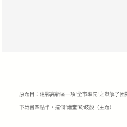
原題目：建鄴高新區一項“全市率先”之舉解了困難、樹
下戰書四點半，這個“講堂”紛歧般（主題）