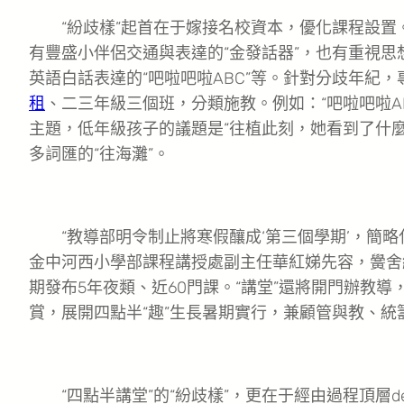
“紛歧樣”起首在于嫁接名校資本，優化課程設置。
有豐盛小伴侶交通與表達的“金發話器”，也有重視思
英語白話表達的“吧啦吧啦ABC”等。針對分歧年紀
租
、二三年級三個班，分類施教。例如：“吧啦吧啦ABC”課
主題，低年級孩子的議題是“往植此刻，她看到了什
多詞匯的“往海灘”。
“教導部明令制止將寒假釀成‘第三個學期’，簡略
金中河西小學部課程講授處副主任華紅娣先容，黌舍
期發布5年夜類、近60門課。“講堂”還將開門辦教
賞，展開四點半“趣”生長暑期實行，兼顧管與教、統
“四點半講堂”的“紛歧樣”，更在于經由過程頂層de