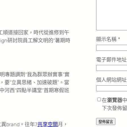
工順道接回家，時代從進修到午
顯示名稱
*
sign研討院員工解文明的“暑期時
電子郵件地
明專題調劑“我為群眾辦實事”實
個人網站網址
，要“立異思緒、加速破題”。當
中河西“四點半講堂”首期寒假班
在
瀏覽器
下次發佈
brand。往年7
共享空間
月，