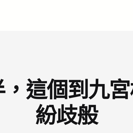
，這個到九宮
紛歧般