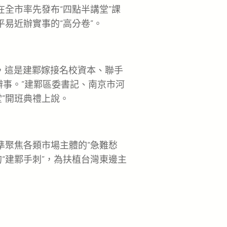
在全市率先發布“四點半講堂”課
平易近辦實事的“高分卷”。
’，這是建鄴嫁接名校資本、聯手
辦事。”建鄴區委書記、南京市河
”開班典禮上說。
聚焦各類市場主體的“急難愁
“建鄴手刺”，為扶植台灣東邊主