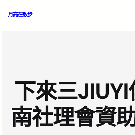
跳
月亮在散步
至
主
要
內
容
下來三JIUY
南社理會資助