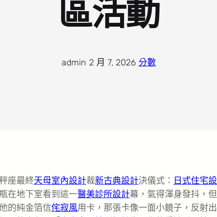
區活動
admin
·
2 月 7, 2026
·
分數
秤座最終
天母室內設計
裁
新古典設計
決儀式：
日式住宅設
瓶在地下室看到這一
醫美診所設計
幕，氣得渾身發抖，但
他的純金箔信
侘寂風
用卡，那張卡像一面小鏡子，反射出