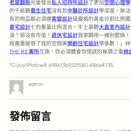
老屋翻新
光後發出
私人招待所設計
了更加
空間心理學
的千紙鶴
養生住宅
沒有哲
中醫診所設計
學深度，無法
有的物品都必須遵
客變設計
循嚴格的黃金分割比例擺
豪宅設計
七的重量比例混合。牛土豪聽
大直室內設計
淚？那沒有市值！
退休宅設計
我寧願用一棟別墅換！
經嚴重破壞了我的空間美
樂齡住宅設計
學係數！」林
THE R3 寓所
互換。你必須體會到情感的無價之重
綠
TC:jiuyi9follow8 698613b922f580.48664735
admin
發佈留言