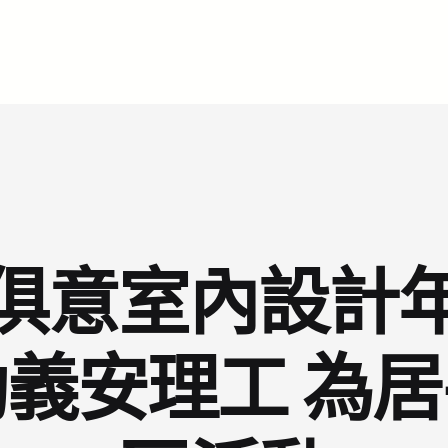
I俱意室內設計
義安理工 為