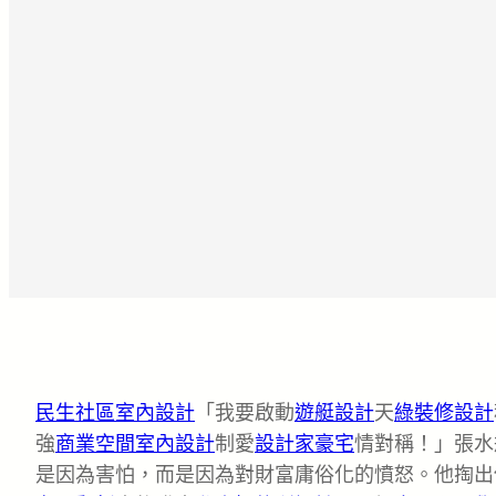
民生社區室內設計
「我要啟動
遊艇設計
天
綠裝修設計
強
商業空間室內設計
制愛
設計家豪宅
情對稱！」張水
是因為害怕，而是因為對財富庸俗化的憤怒。他掏出