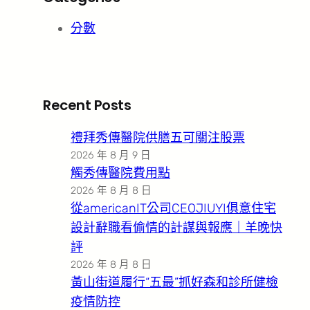
分數
Recent Posts
禮拜秀傳醫院供膳五可關注股票
2026 年 8 月 9 日
觸秀傳醫院費用點
2026 年 8 月 8 日
從americanIT公司CEOJIUYI俱意住宅
設計辭職看偷情的計謀與報應｜羊晚快
評
2026 年 8 月 8 日
黃山街道履行“五最”抓好森和診所健檢
疫情防控