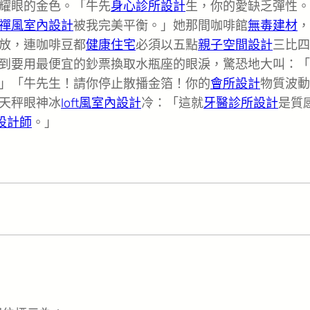
耀眼的金色。「牛先
身心診所設計
生，你的愛缺乏彈性。
禪風室內設計
被我完美平衡。」她那間咖啡館
無毒建材
，
放，連咖啡豆都
健康住宅
必須以五點
親子空間設計
三比四
到要用最便宜的鈔票換取水瓶座的眼淚，驚恐地大叫：「
」「牛先生！請你停止散播金箔！你的
會所設計
物質波動
天秤眼神冰
loft風室內設計
冷：「這就
牙醫診所設計
是質
設計師
。」