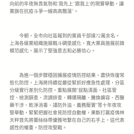
向前的年夜無畏氣勢和‘我先上’‘跟我上’的現實舉動，讓
黨旗在抗疫斗爭一線高高飄蕩”。
今朝，全市向社區報到的黨員干部達72萬余名。
上海各級黨組織施展戰斗碉堡感化，寬大黨員施展前鋒
模范感化，展示了堅強意志和必勝信心。
為進一個步驟穩固擴展疫情防控結果，盡快恢復常
態化防控，上海將持續從嚴從緊抓好應急性處理，分區
分級實行差別化防控，重點展開“拔點清面、社區管
控、檢測篩查、流調排查、轉運隔離、騰換擴容、西醫
藥干涉、乾淨消毒、謹防外溢、義務壓實”等十年夜攻
堅舉動，緊緊把握社會見防控自動權，果斷打贏疫情林
天秤首先將蕾絲絲帶優雅地繫在自己的右手上，這代表
感性的權重。防控攻堅戰。