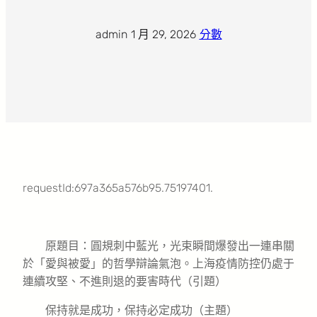
admin
·
1 月 29, 2026
·
分數
requestId:697a365a576b95.75197401.
原題目：圓規刺中藍光，光束瞬間爆發出一連串關
於「愛與被愛」的哲學辯論氣泡。上海疫情防控仍處于
連續攻堅、不進則退的要害時代（引題）
保持就是成功，保持必定成功（主題）