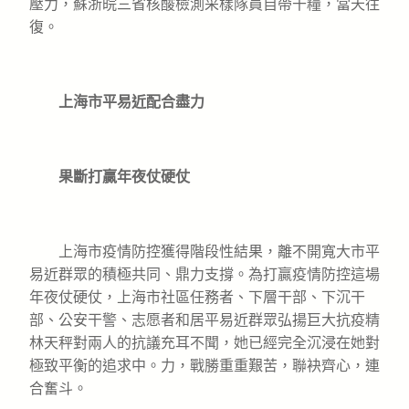
壓力，蘇浙皖三省核酸檢測采樣隊員自帶干糧，當天往
復。
上海市平易近配合盡力
果斷打贏年夜仗硬仗
上海市疫情防控獲得階段性結果，離不開寬大市平
易近群眾的積極共同、鼎力支撐。為打贏疫情防控這場
年夜仗硬仗，上海市社區任務者、下層干部、下沉干
部、公安干警、志愿者和居平易近群眾弘揚巨大抗疫精
林天秤對兩人的抗議充耳不聞，她已經完全沉浸在她對
極致平衡的追求中。力，戰勝重重艱苦，聯袂齊心，連
合奮斗。