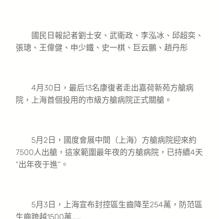
國民日報記者劉士安、武衛政、李泓冰、邱超奕、
張璁、王偉健、申少鐵、史一棋、巨云鵬、趙丹彤
4月30日，最后13名康復者走出嘉荷新苑方艙病
院，上海首個投用的市級方艙病院正式關艙。
5月2日，國度會展中間（上海）方艙病院迎來約
7500人出艙，這家範圍最年夜的方艙病院，已持續4天
“出年夜于進”。
5月3日，上海宣布封控區生齒降至254萬，防范區
生齒跨越1500萬……