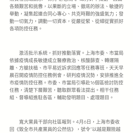
各類艱苦和挑釁，以果斷的立場、徹底的辦法、敏捷的
舉動，凝集起連合同心專心、共克時艱的強盛氣力；發
動一切氣力，調動一切資本，從嚴從緊、從細從實抓好
各項防控任務。
激活批示系統，抓好推動落實。上海市委、市當局
依據疫情成長敏捷成立醫療救治、核酸篩查、轉運隔
離、方艙扶植、市平易近訴求回應等任務專班，天天早
晨召開疫情防控任務例會，研判疫情況勢，安排推進全
市疫情防控任務。市委、市當局引導赴16個區檢討防控
任務，清楚下層艱苦，聽取群眾看法提出。相干任務
組、督導組進駐各區，輔助發明題目、處理題目。
寬大黨員干部向社區報到。4月6日，上海市委收
回《致全市共產黨員的公然信》，號令“以越是艱險越