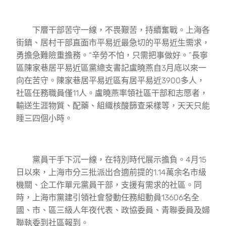
下層干部苦守一線，不畏艱苦，持續奮戰。上海各
街鎮、居村干部直面市平易近最急切的平易近生需求，
勇擔急難險重擔務。“辛勞不怕，只需把事做好。”長寧
區陳家巷居平易近區黨總支書記盧曉燕自3月底以來一
向在苦守。陳家巷居平易近區有居平易近3900多人，
社區任務職員僅11人。盧曉燕率領社區干部和志愿者，
輸送生涯物質、配藥、組織核酸篩查采樣等，天天只能
睡三四個小時。
黨員干手下沉一線，在特別時代展示擔負。4月15
日以來，上海市分三批派出合適前提的1.14萬余名市級
機關、企工作單元黨員干部，支援有需求的社區。同
時，上海市黨建引領社會發動任務組動員13606名全
國、市、區三級人年夜代表、政協委員、青聯委員及婦
聯執委到社區報到。