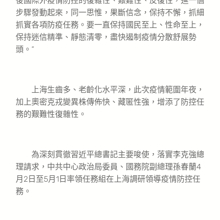
後國際外疫情防控的復雜性、艱難性、反復性，進一個
步驟發動起來，同一思惟，果斷信念，保持不懈，抓細
抓實各項防疫任務。要一直保持國民至上、性命至上，
保持迷信精準、靜態清零，盡快遏制疫情分散舒展勢
頭。”
上海生齒多、老齡化水平深，此次疫情範圍年夜，
加上奧密克戎變異株傳佈快、藏匿性強，增添了防控任
務的艱難性復雜性。
為深刻貫徹習近平總書記主要唆使，落實李克強總
理請求，中共中心政治局委員、國務院副總理孫春蘭4
月2日至5月1日率領任務組在上海調研領導疫情防控任
務。