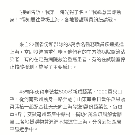
“接到告訴，我第一時光報了名。”“我愿意當即動
身！”得知要往聲援上海，各地醫護職員紛紜請戰。
來自22個省份和部隊的3萬余名醫務職員疾速抵達
上海，當即投進嚴重任務。他們有的在方艙病院醫治沾
染者，有的在定點病院救治重癥患者，有的在試驗室停
止核酸檢測，施展了主要感化。
45輛年夜貨車裝載800噸新穎蔬菜、1000萬只口
罩，從河南鄭州動身一路奔馳；山東莘縣日當午瓜果蔬
菜蒔植一起配合社天天向上海發送1萬份蔬菜包，每包
重8斤；安徽亳州盛產中藥材，捐助4萬盒疏風解毒膠
囊……各地援滬物質源源不竭運往上海，分發到社區居
平易近手中。