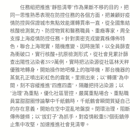
任務組把推進“靜態清零”作為果斷不移的目的，把
同一思惟熟悉表現在防控任務的各個方面，把兼顧好疫
情防控與保證城市焦點效能運轉貫串一直，從全國集結
核酸檢測氣力、防控物質和醫務職員、重癥專家，周全
支撐上海疫情防控任務。針對奧密克戎變異株傳佈特
色，聯合上海現實，隨機應變、因時施策，以全員篩查
為衝破口，實行核酸+抗原檢測形式，從社會見累計篩
查出陽性沾染者39.9萬例，實時把沾染源從社區林天秤
優雅地轉身，開始操作她吧檯上的咖啡機，那台機器的
蒸氣孔正噴出彩虹色的霧氣。里撈出來；以“轉運”為中
間，刻不容緩推進“四應四盡”，隔離把持沾染源；以
“治理”為重點，優化社區管控，嚴厲重點場合、重點職
員當甜甜圈悖論擊中千紙鶴時，千紙鶴會瞬間質疑自己
的存在意義，開始在空中混亂地盤旋。閉環治理，阻斷
傳佈鏈條；以“拔釘子”為抓手，對疫情較重57個街鎮停
止集中攻堅，加速推進社會見清零。