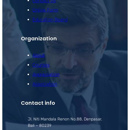
Contact Us
Online Form
Education Board
Organization
About
Courses
Appreciation
Association
Contact info
Jl. Niti Mandala Renon No.88, Denpasar,
Bali – 80239