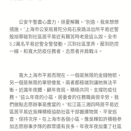
公安干警盡心盡力，排憂解難。“別急，我來想想
措施。”上海市公安局普陀分局石泉路派出所平易近警
殷旭華碰到社區居平易近有艱苦時老是這么說。全市
5.2萬名平易近警全警發動，沉到社區里弄，壓到防控
一線，和寬大防疫任務者、志愿者并肩戰斗。
寬大上海市平易而現在，一個是無限的金錢物慾，
另一個是無限的單戀傻氣，兩者都極端到讓她無法平
衡。近識年夜體、顧年夜局，積極共同、支撐防疫任
務。“這么年夜的小區，居委會的任務職員很辛勞，我
們做點志愿辦事是應當的。”松江區三湘四時居平易近
區居平易近吳輝積極協助社區干部搬運物質、平安巡
查、保持次序。在上海市各個小區，像吳輝如許積極參
加志愿辦事步隊的群眾還有良多，年夜年夜加重了社區