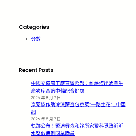
Categories
分數
Recent Posts
中國交億嵐工廠直營際部：維護傑出漁業生
產次序合適中韓配合好處
2026 年 8 月 7 日
京蒙協作助冷涼蔬查包養菜“一路生花”_中國
網
2026 年 8 月 7 日
軌跡公布！緊迫尋森和診所家醫科覓臨沂沂
水疑似病例同業職員