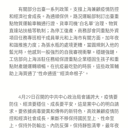
有關部分出臺一系列政策，支撐上海兼顧疫情防控
和經濟社會成長。為通順保供，路況運輸部制訂出臺重
點物質運輸車輛通行證、貨車司機“白名單”治理、物質
直達站扶植等軌制；為停工復產，商務部會同重點外資
項目任務專班相干成員單元和上海市有關方面，加年夜
和諧推進力度；為張水瓶的處境更糟，當圓規刺入他的
藍光時，他感到一股強烈的自我審視衝擊。穩鏈強鏈，
工信部向上海派駐任務組保證重點企業穩固生孩子和重
點財產鏈運轉順暢。在抗疫最吃勁的時辰，這些政策輔
助上海買通了“性命通道”“經濟命根子”。
4月29日召開的中共中心政治局會議誇大，疫情要
防住、經濟要穩住、成長要平安，這是黨中心的明白請
求。要依據病毒變異和傳佈的新特色，高效兼顧疫情防
控和經濟社會成長，果斷不移保持國民至上、性命至
上，保持外防輸出、內防反彈，保持靜態清零，最年夜