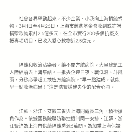
社會各界舉動起來，不少企業、小我向上海捐錢捐
物。3月1日至4月26日，上海市慈悲基金會收到或許諾
捐贈款物累計2.6億多元，在全市實行200多個抗疫支
援專項項目，已收入愛心款物近2.5億元。
隔離和收治沾染者，離不開方艙病院。大量建筑工
人陸續前去上海集結。一批央企連日夜、戰低溫、斗風
雨，分秒必爭趕工扶植方艙病院。“早一點建成，就能
早一點收治病患！”這是浩繁援建央企的配合心愿。
江蘇、浙江、安徽三省與上海同處長三角，積極擔
負作為。依據國務院聯防聯控機制同一安排，江蘇、浙
江緊迫為上海市供給隔離房源6萬間。為加重上海保證