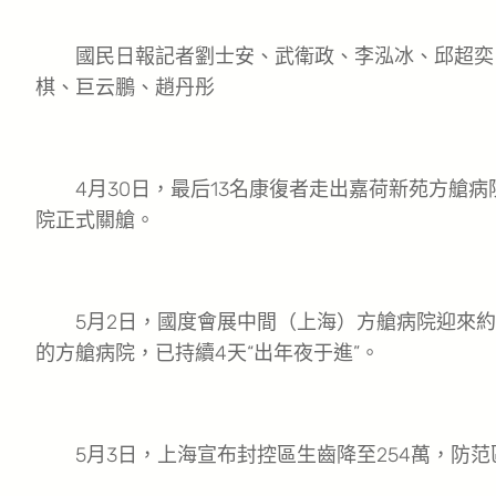
國民日報記者劉士安、武衛政、李泓冰、邱超奕
棋、巨云鵬、趙丹彤
4月30日，最后13名康復者走出嘉荷新苑方艙病
院正式關艙。
5月2日，國度會展中間（上海）方艙病院迎來約7
的方艙病院，已持續4天“出年夜于進”。
5月3日，上海宣布封控區生齒降至254萬，防范區生