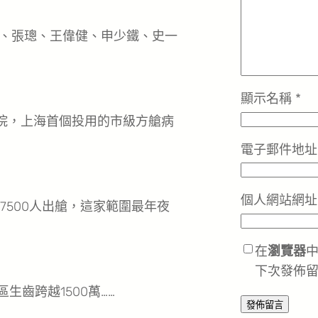
、張璁、王偉健、申少鐵、史一
顯示名稱
*
院，上海首個投用的市級方艙病
電子郵件地
個人網站網址
500人出艙，這家範圍最年夜
在
瀏覽器
下次發佈
齒跨越1500萬……