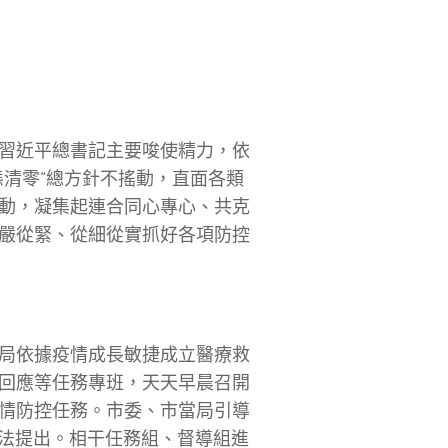
習近平總書記主要唆使精力，依
態清零”總方針不搖動，直面各類
動，凝集起連合同心專心、共克
嚴從緊、從細從實抓好各項防控
局依據疫情成長敏捷成立醫療救
回應等任務專班，天天早晨召開
情防控任務。市委、市當局引導
看法提出。相干任務組、督導組進