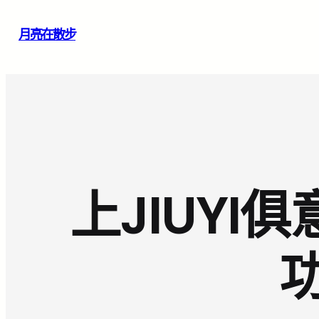
跳
月亮在散步
至
主
要
內
容
上JIUY