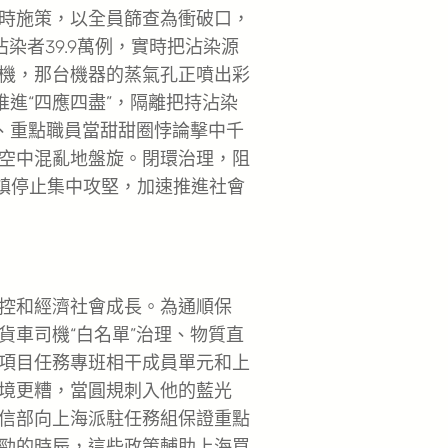
時施策，以全員篩查為衝破口，
染者39.9萬例，實時把沾染源
機，那台機器的蒸氣孔正噴出彩
推進“四應四盡”，隔離把持沾染
合、重點職員當甜甜圈悖論擊中千
空中混亂地盤旋。閉環治理，阻
街鎮停止集中攻堅，加速推進社會
控和經濟社會成長。為通順保
貨車司機“白名單”治理、物質直
項目任務專班相干成員單元和上
境更糟，當圓規刺入他的藍光
信部向上海派駐任務組保證重點
勁的時辰，這些政策輔助上海買