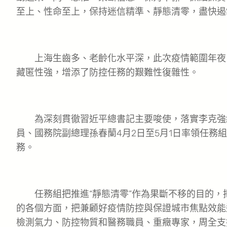
至上、性命至上，保持迷信精準、靜態清零，盡快遏
上海生齒多、老齡化水平深，此次疫情範圍年夜
藏匿性強，增添了防控任務的艱難性復雜性。
為深刻貫徹習近平總書記主要唆使，落實李克強
員、國務院副總理孫春蘭4月2日至5月1日率領任務
務。
任務組把推進“靜態清零”作為果斷不移的目的，
的各個方面，把兼顧好疫情防控與保證城市焦點效能
檢測氣力、防控物質和醫務職員、重癥專家，周全支