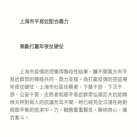
上海市平易近配合盡力
果斷打贏年夜仗硬仗
上海市疫情防控獲得階段性結果，離不開寬大市平
易近群眾的積極共同、鼎力支撐。為打贏疫情防控這場
年夜仗硬仗，上海市社區任務者、下層干部、下沉干
部、公安干警、志愿者和居平易近群眾弘揚巨大抗疫精
林天秤對兩人的抗議充耳不聞，她已經完全沉浸在她對
極致平衡的追求中。力，戰勝重重艱苦，聯袂齊心，連
合奮斗。