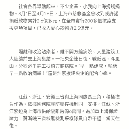
社會各界舉動起來，不少企業、小我向上海捐錢捐
物。3月1日至4月26日，上海市慈悲基金會收到或許諾
捐贈款物累計2.6億多元，在全市實行200多個抗疫支
援專項項目，已收入愛心款物近2.5億元。
隔離和收治沾染者，離不開方艙病院。大量建筑工
人陸續前去上海集結。一批央企連日夜、戰低溫、斗風
雨，分秒必爭趕工扶植方艙病院。“早一點建成，就能
早一點收治病患！”這是浩繁援建央企的配合心愿。
江蘇、浙江、安徽三省與上海同處長三角，積極擔
負作為。依據國務院聯防聯控機制同一安排，江蘇、浙
江緊迫為上海市供給隔離房源6萬間。為加重上海保證
壓力，蘇浙皖三省核酸檢測采樣隊員自帶干糧，當天往
復。