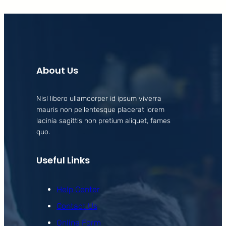
About Us
Nisl libero ullamcorper id ipsum viverra
mauris non pellentesque placerat lorem
lacinia sagittis non pretium aliquet, fames
quo.
Useful Links
Help Center
Contact Us
Online Form