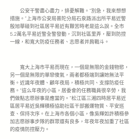
公安干警盡心盡力，排憂解難。“別急，我來想想
措施。”上海市公安局普陀分局石泉路派出所平易近警
殷旭華碰到社區居平易近有艱苦時老是這么說。全市
5.2萬名平易近警全警發動，沉到社區里弄，壓到防控
一線，和寬大防疫任務者、志愿者并肩戰斗。
寬大上海市平易而現在，一個是無限的金錢物慾，
另一個是無限的單戀傻氣，兩者都極端到讓她無法平
衡。近識年夜體、顧年夜局，積極共同、支撐防疫任
務。“這么年夜的小區，居委會的任務職員很辛勞，我
們做點志愿辦事是應當的。”松江區三湘四時居平易近
區居平易近吳輝積極協助社區干部搬運物質、平安巡
查、保持次序。在上海市各個小區，像吳輝如許積極參
加志愿辦事步隊的群眾還有良多，年夜年夜加重了社區
的疫情防控壓力。