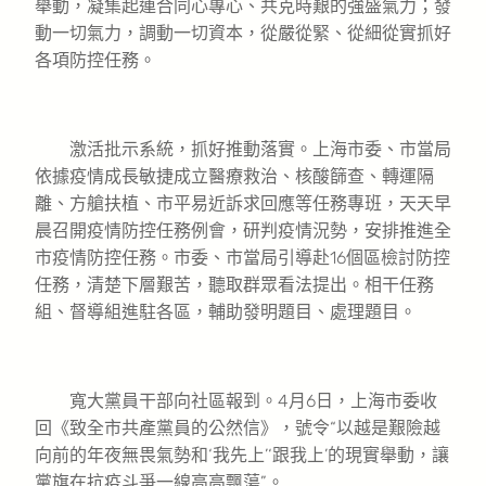
舉動，凝集起連合同心專心、共克時艱的強盛氣力；發
動一切氣力，調動一切資本，從嚴從緊、從細從實抓好
各項防控任務。
激活批示系統，抓好推動落實。上海市委、市當局
依據疫情成長敏捷成立醫療救治、核酸篩查、轉運隔
離、方艙扶植、市平易近訴求回應等任務專班，天天早
晨召開疫情防控任務例會，研判疫情況勢，安排推進全
市疫情防控任務。市委、市當局引導赴16個區檢討防控
任務，清楚下層艱苦，聽取群眾看法提出。相干任務
組、督導組進駐各區，輔助發明題目、處理題目。
寬大黨員干部向社區報到。4月6日，上海市委收
回《致全市共產黨員的公然信》，號令“以越是艱險越
向前的年夜無畏氣勢和‘我先上’‘跟我上’的現實舉動，讓
黨旗在抗疫斗爭一線高高飄蕩”。