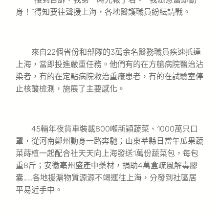
身！”得知要往聲援上海，各地醫護職員紛紜請戰。
來自22個省份和部隊的3萬余名醫務職員疾速抵達
上海，當即投進嚴重任務。他們有的在方艙病院醫治沾
染者，有的在定點病院救治重癥患者，有的在試驗室停
止核酸檢測，施展了主要感化。
45輛年夜貨車裝載800噸新穎蔬菜、1000萬只口
罩，從河南鄭州動身一路奔馳；山東莘縣日當午瓜果蔬
菜蒔植一起配合社天天向上海發送1萬份蔬菜包，每包
重8斤；安徽亳州盛產中藥材，捐助4萬盒疏風解毒膠
囊……各地援滬物質源源不竭運往上海，分發到社區居
平易近手中。