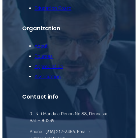
Education Board
Organization
About
Courses
Appreciation
Association
Contact info
Jl. Niti Mandala Renon No.88, Denpasar,
Bali – 80239
Phone : (316) 212-3456, Email :