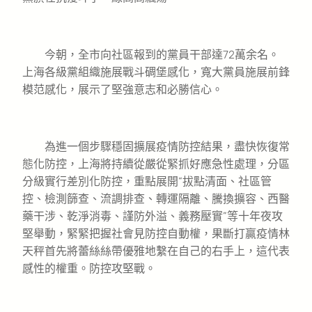
今朝，全市向社區報到的黨員干部達72萬余名。
上海各級黨組織施展戰斗碉堡感化，寬大黨員施展前鋒
模范感化，展示了堅強意志和必勝信心。
為進一個步驟穩固擴展疫情防控結果，盡快恢復常
態化防控，上海將持續從嚴從緊抓好應急性處理，分區
分級實行差別化防控，重點展開“拔點清面、社區管
控、檢測篩查、流調排查、轉運隔離、騰換擴容、西醫
藥干涉、乾淨消毒、謹防外溢、義務壓實”等十年夜攻
堅舉動，緊緊把握社會見防控自動權，果斷打贏疫情林
天秤首先將蕾絲絲帶優雅地繫在自己的右手上，這代表
感性的權重。防控攻堅戰。