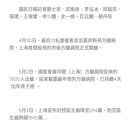
國民日報記者劉士安、武衛政、李泓冰、邱超奕、
張璁、王偉健、申少鐵、史一棋、巨云鵬、趙丹彤
4月30日，最后13名康復者走出嘉荷新苑方艙病
院，上海首個投用的市級方艙病院正式關艙。
5月2日，國度會展中間（上海）方艙病院迎來約
7500人出艙，這家範圍最年夜的方艙病院，已持續4天
“出年夜于進”。
5月3日，上海宣布封控區生齒降至254萬，防范區
生齒跨越1500萬……