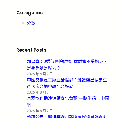
Categories
分數
Recent Posts
郭書真：3秀傳醫院健檢5歲財富不受拘束，
是夢想還是壓力？
2026 年 8 月 7 日
中國交億嵐工廠直營際部：維護傑出漁業生
產次序合適中韓配合好處
2026 年 8 月 7 日
京蒙協作助冷涼蔬查包養菜“一路生花”_中國
網
2026 年 8 月 7 日
軌跡公布！緊迫尋森和診所家醫科覓臨沂沂