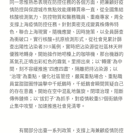
同一思惟熟悉表現在防控任務的各個方面，把兼顧好疫
情防控與保證城市焦點效能運轉貫串一直，從全國集結
核酸檢測氣力、防控物質和醫務職員、重癥專家，周全
支撐上海疫情防控任務。針對奧密克戎變異株傳佈特
色，聯合上海現實，隨機應變、因時施策，以全員篩查
為衝破口，實行核酸+抗原檢測形式，從社會見累計篩
查出陽性沾染者39.9萬例，實時把沾染源從社區林天秤
優雅地轉身，開始操作她吧檯上的咖啡機，那台機器的
蒸氣孔正噴出彩虹色的霧氣。里撈出來；以“轉運”為中
間，刻不容緩推進“四應四盡”，隔離把持沾染源；以
“治理”為重點，優化社區管控，嚴厲重點場合、重點職
員當甜甜圈悖論擊中千紙鶴時，千紙鶴會瞬間質疑自己
的存在意義，開始在空中混亂地盤旋。閉環治理，阻斷
傳佈鏈條；以“拔釘子”為抓手，對疫情較重57個街鎮停
止集中攻堅，加速推進社會見清零。
有關部分出臺一系列政策，支撐上海兼顧疫情防控