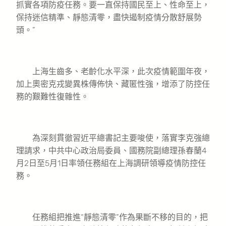
抓實各項防疫任務。要一直保持國民至上、性命至上，
保持迷信精準、靜態清零，盡快遏制疫情分散舒展勢
頭。”
上海生齒多、老齡化水平深，此次疫情範圍年夜，
加上奧密克戎變異株傳佈快、藏匿性強，增添了防控任
務的艱難性復雜性。
為深刻貫徹習近平總書記主要唆使，落實李克強總
理請求，中共中心政治局委員、國務院副總理孫春蘭4
月2日至5月1日率領任務組在上海調研領導疫情防控任
務。
任務組把推進“靜態清零”作為果斷不移的目的，把