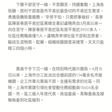
下層干部苦守一線，不畏艱苦，持續奮戰。上海各
街鎮、居村干部直面市平易近最急切的平易近生需求，
勇擔急難險重擔務。“辛勞不怕，只需把事做好。”長寧
區陳家巷居平易近區黨總支書記盧曉燕自3月底以來一
向在苦守。陳家巷居平易近區有居平易近3900多人，
社區任務職員僅11人。盧曉燕率領社區干部和志愿者，
輸送生涯物質、配藥、組織核酸篩查采樣等，天天只能
睡三四個小時。
黨員干手下沉一線，在特別時代展示擔負。4月15
日以來，上海市分三批派出合適前提的1.14萬余名市級
機關、企工作單元黨員干部，支援有需求的社區。同
時，上海市黨建引領社會發動任務組動員13606名全
國、市、區三級人年夜代表、政協委員、青聯委員及婦
聯執委到社區報到。