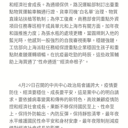
和經濟社會成長。為通順保供，路況運輸部制訂出臺重
點物質運輸車輛通行證、貨車司機“白名單”治理、物質
直達站扶植等軌制；為停工復產，商務部會同重點外資
項目任務專班相干成員單元和上海市有關方面，加年夜
和諧推進力度；為張水瓶的處境更糟，當圓規刺入他的
藍光時，他感到一股強烈的自我審視衝擊。穩鏈強鏈，
工信部向上海派駐任務組保證重點企業穩固生孩子和重
點財產鏈運轉順暢。在抗疫最吃勁的時辰，這些政策輔
助上海買通了“性命通道”“經濟命根子”。
4月29日召開的中共中心政治局會議誇大，疫情要
防住、經濟要穩住、成長要平安，這是黨中心的明白請
求。要依據病毒變異和傳佈的新特色，高效兼顧疫情防
控和經濟社會成長，果斷不移保持國民至上、性命至
上，保持外防輸出、內防反彈，保持靜態清零，最年夜
水平維護國民性命平安和身材安康，最年夜限制削減疫