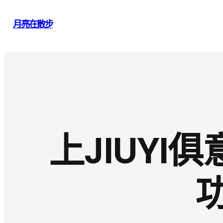
跳
月亮在散步
至
主
要
內
容
上JIUY