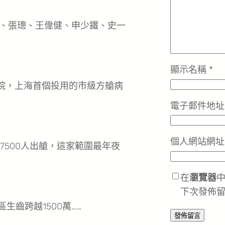
、張璁、王偉健、申少鐵、史一
顯示名稱
*
院，上海首個投用的市級方艙病
電子郵件地
個人網站網址
500人出艙，這家範圍最年夜
在
瀏覽器
下次發佈
齒跨越1500萬……