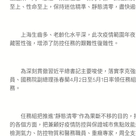
至上、性命至上，保持迷信精準、靜態清零，盡快遏
上海生齒多、老齡化水平深，此次疫情範圍年夜
藏匿性強，增添了防控任務的艱難性復雜性。
為深刻貫徹習近平總書記主要唆使，落實李克強
員、國務院副總理孫春蘭4月2日至5月1日率領任務
務。
任務組把推進“靜態清零”作為果斷不移的目的，
的各個方面，把兼顧好疫情防控與保證城市焦點效能
檢測氣力、防控物質和醫務職員、重癥專家，周全支