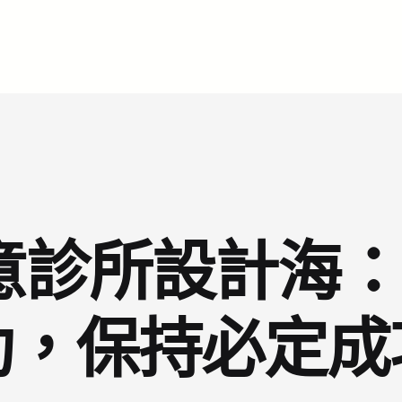
I俱意診所設計海
功，保持必定成