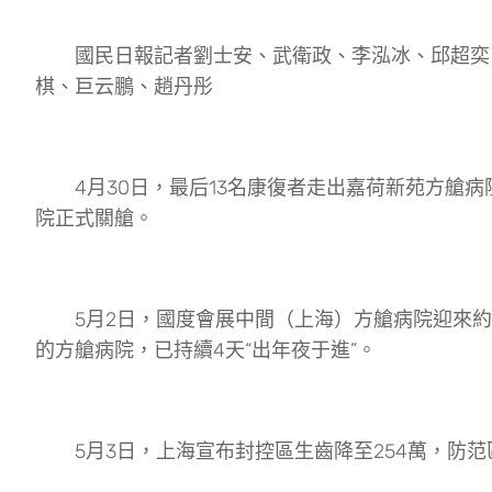
國民日報記者劉士安、武衛政、李泓冰、邱超奕
棋、巨云鵬、趙丹彤
4月30日，最后13名康復者走出嘉荷新苑方艙病
院正式關艙。
5月2日，國度會展中間（上海）方艙病院迎來約7
的方艙病院，已持續4天“出年夜于進”。
5月3日，上海宣布封控區生齒降至254萬，防范區生