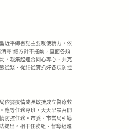
習近平總書記主要唆使精力，依
態清零”總方針不搖動，直面各類
動，凝集起連合同心專心、共克
嚴從緊、從細從實抓好各項防控
局依據疫情成長敏捷成立醫療救
回應等任務專班，天天早晨召開
情防控任務。市委、市當局引導
看法提出。相干任務組、督導組進