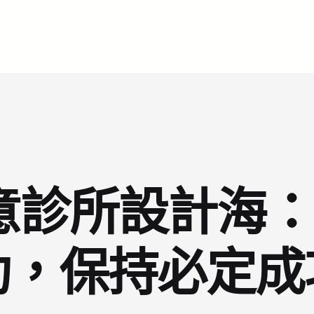
I俱意診所設計海
功，保持必定成