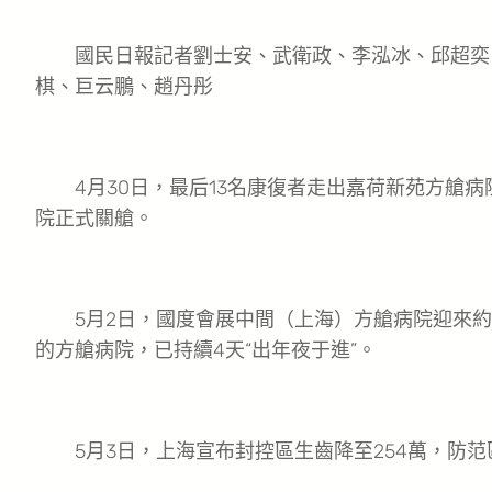
國民日報記者劉士安、武衛政、李泓冰、邱超奕
棋、巨云鵬、趙丹彤
4月30日，最后13名康復者走出嘉荷新苑方艙病
院正式關艙。
5月2日，國度會展中間（上海）方艙病院迎來約7
的方艙病院，已持續4天“出年夜于進”。
5月3日，上海宣布封控區生齒降至254萬，防范區生