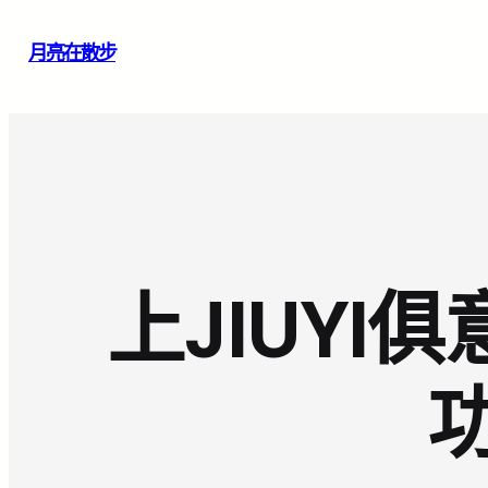
跳
月亮在散步
至
主
要
內
容
上JIUY