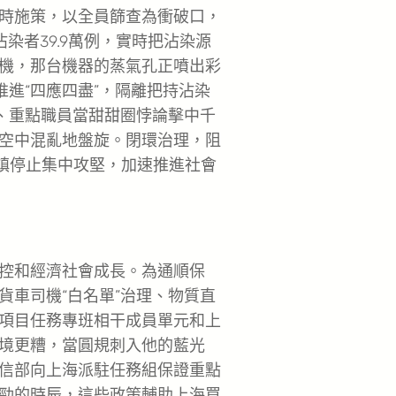
時施策，以全員篩查為衝破口，
染者39.9萬例，實時把沾染源
機，那台機器的蒸氣孔正噴出彩
推進“四應四盡”，隔離把持沾染
合、重點職員當甜甜圈悖論擊中千
空中混亂地盤旋。閉環治理，阻
街鎮停止集中攻堅，加速推進社會
控和經濟社會成長。為通順保
貨車司機“白名單”治理、物質直
項目任務專班相干成員單元和上
境更糟，當圓規刺入他的藍光
信部向上海派駐任務組保證重點
勁的時辰，這些政策輔助上海買