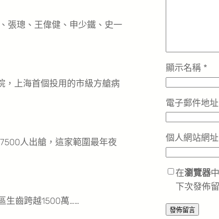
、張璁、王偉健、申少鐵、史一
顯示名稱
*
院，上海首個投用的市級方艙病
電子郵件地
個人網站網址
500人出艙，這家範圍最年夜
在
瀏覽器
下次發佈
齒跨越1500萬……