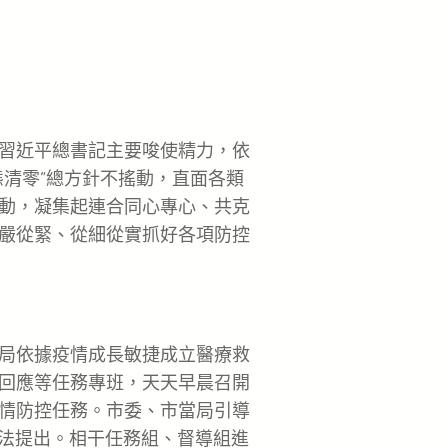
習近平總書記主要唆使精力，依
態清零”總方針不搖動，直面各類
動，凝集起連合同心專心、共克
嚴從緊、從細從實抓好各項防控
局依據疫情成長敏捷成立醫療救
回應等任務專班，天天早晨召開
情防控任務。市委、市當局引導
看法提出。相干任務組、督導組進