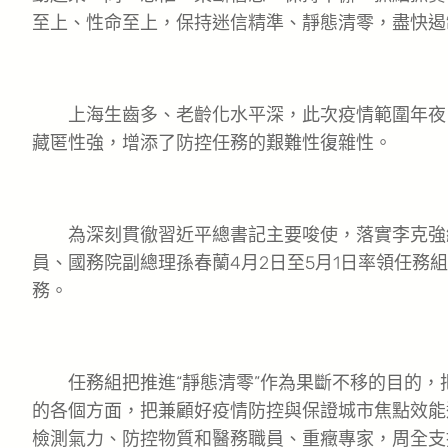
至上、性命至上，保持迷信精準、靜態清零，盡快遏
上海生齒多、老齡化水平深，此次疫情範圍年夜
藏匿性強，增添了防控任務的艱難性復雜性。
為深刻貫徹習近平總書記主要唆使，落實李克強
員、國務院副總理孫春蘭4月2日至5月1日率領任務
務。
任務組把推進“靜態清零”作為果斷不移的目的，
的各個方面，把兼顧好疫情防控與保證城市焦點效能
檢測氣力、防控物質和醫務職員、重癥專家，周全支