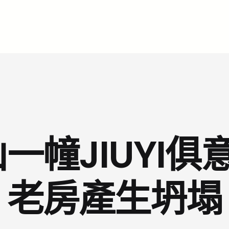
一幢JIUYI俱
老房產生坍塌