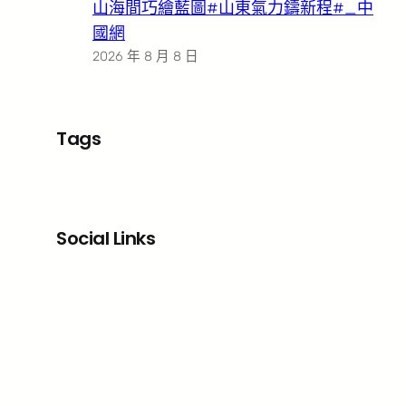
山海間巧繪藍圖#山東氣力鑄新程#_中
國網
2026 年 8 月 8 日
Tags
Social Links
Facebook
X
LinkedIn
Instagram