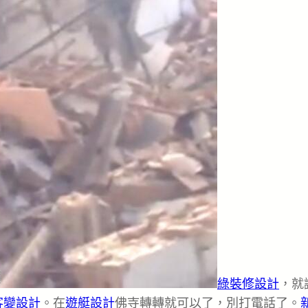
綠裝修設計
，就
客變設計
。在
遊艇設計
佛寺轉轉就可以了，別打電話了。