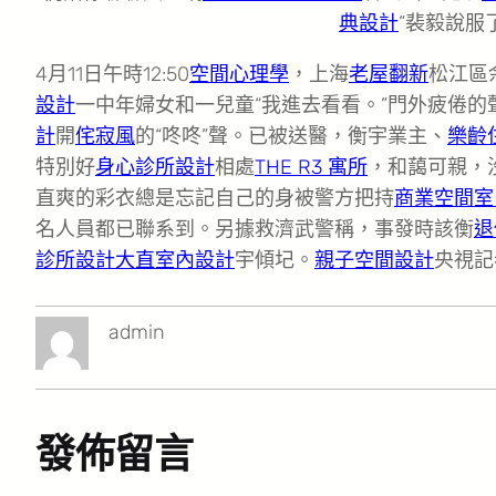
典設計
”裴毅說服
4月11日午時12:50
空間心理學
，上海
老屋翻新
松江區
設計
一中年婦女和一兒童“我進去看看。”門外疲倦的
計
開
侘寂風
的“咚咚”聲。已被送醫，衡宇業主、
樂齡
特別好
身心診所設計
相處
THE R3 寓所
，和藹可親，
直爽的彩衣總是忘記自己的身被警方把持
商業空間室
名人員都已聯系到。另據救濟武警稱，事發時該衡
退
診所設計
大直室內設計
宇傾圮。
親子空間設計
央視記
admin
發佈留言