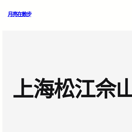
跳
月亮在散步
至
主
要
內
容
上海松江佘山