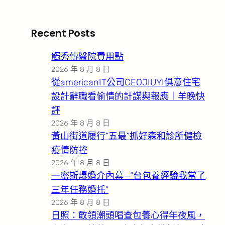
Recent Posts
觸秀傳醫院費用點
2026 年 8 月 8 日
從americanIT公司CEOJIUYI俱意住宅
設計辭職看偷情的計謀與報應｜羊晚快
評
2026 年 8 月 8 日
黃山街道履行“五最”抓好森和診所健檢
疫情防控
2026 年 8 月 8 日
一密斯爆婚介內幕—”台包養經驗我當了
三年任務婚托”
2026 年 8 月 8 日
日照：敢領潮頭唱查包養心得年夜風，