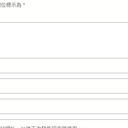
欄位標示為
*