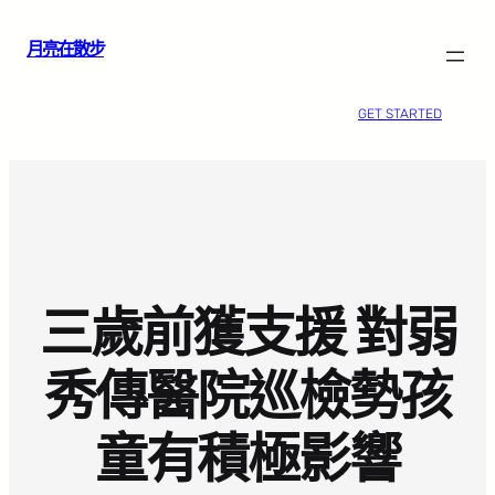
跳
月亮在散步
至
主
要
GET STARTED
內
容
三歲前獲支援 對弱
秀傳醫院巡檢勢孩
童有積極影響