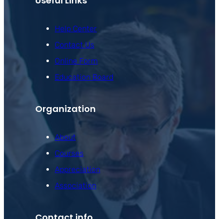
Useful Links
Help Center
Contact Us
Online Form
Education Board
Organization
About
Courses
Appreciation
Association
Contact info