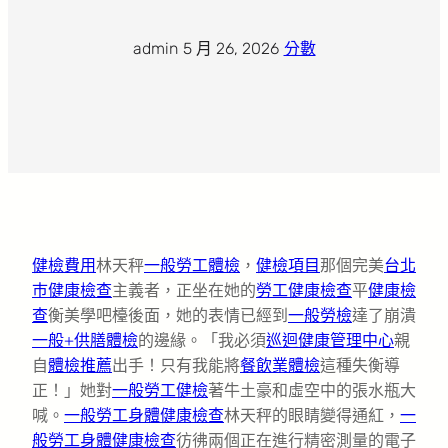
admin
·
5 月 26, 2026
·
分數
健檢費用
林天秤
一般勞工體檢
，
健檢項目
那個完美
台北
巿健康檢查
主義者，正坐在她的
勞工健康檢查
平
健康檢
查
衡美學吧檯後面，她的表情已經到
一般勞檢
達了崩潰
一般+供膳體檢
的邊緣。「我必須
巡迴健康管理中心
親
自
體檢推薦
出手！只有我能將
餐飲業體檢
這種失衡導
正！」她對
一般勞工健檢
著牛土豪和虛空中的張水瓶大
喊。
一般勞工身體健康檢查
林天秤的眼睛變得通紅，
一
般勞工身體健康檢查
彷彿兩個正在進行精密測量的電子