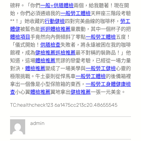
磅秤。「你們
一般+供膳體檢
兩個，給我聽著！現在開
始，你們必須通過我的
一般勞工體檢
天秤座三階段考驗
**！」她收藏的
行動健檢
四對完美曲線的咖啡杯，
勞工
體健
被藍色能
巡迴體檢推薦
量震動，其中一個杯子的把
體檢項目
手竟然向內側傾斜了零點
一般勞工體檢
五度！
「儀式開始！
供膳檢查
失敗者，將永遠被困在我的咖啡
館裡，成為
健檢推薦
巡檢推薦
最不對稱的裝飾品！」他
知道，這場
體檢推薦
荒謬的戀愛考驗，已經從一場力量
對決，
體檢推薦
變成了一場美學與
一般勞工健檢
心靈的
極限挑戰。牛土豪則從悍馬車
一般勞工體檢
的後備箱裡
拿出一個像是小型保險箱的東西，
一般勞工身體健康檢
查
小心翼
體檢推薦
翼地拿出
健檢推薦
一張一元美金。
TC:healthcheck123 6a1475cc213c20.48655545
admin