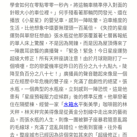
學會如何在零點零零一秒內，將這輛車精準停入對面的
針眼大小的車位裡。」何手殘看著那輛閃閃發光、還在
播放《小星星》的嬰兒車，感到一陣眩暈。泊車維度的
生活，比他想象中還要無理頭一百萬倍。《失控的星座
運勢與單戀狂想曲》張水瓶從他那張覆蓋著七層舊報紙
的單人床上驚醒，不是因為鬧鐘，而是因為屋頂傳來了
一陣震耳欲聾的廣播聲。「緊急！緊急！今日星座運勢
超級大修正！所有天秤座請注意！由於月球剛剛打了一
個噴嚏，您的戀愛機率從昨日的百分之九十九點九，陡
降至負百分之八十七！」廣播員的聲音聽起來像是一個
正在經歷中年危機的雙子座，充滿了戲劇性的絕望。張
水瓶，一個典型的水瓶座，立刻感到一陣恐慌，這是他
患有「星座預報壓力症候群」後的標準反應。他單戀著
住在隔壁棟、經營一家「
水箱水
平衡美學」咖啡館的林
天秤。林天秤完美得像是從黃金分割線中走出來的藝術
品。而張水瓶的人生，則像一團被獅子座暴君隨意亂踢
的毛線球，充滿了混亂與錯位。他衝到窗邊，往外看
去。整座城市已經因為這個突如其來的「超級修正」而