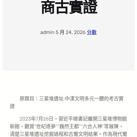
商古實證
admin
·
5 月 24, 2026
·
分數
原題目：三星堆遺址:中漢文明多元一體的考古實
證
2023年7月26日，習近平總書記離開三星堆博物館
新館，觀賞“世紀逐夢”“巍然王都”“六合人神”等展陳，
清楚三星堆遺址挖掘過程和古蜀文明結果。作為現代蜀