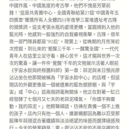
中國作風、中國氣度的考古學，他們不愧是芳華前
鋒！”這是共青團中心、全國青聯給第27屆“中國青年五
四獎章”獲獎所有人全體四川年夜學三星堆遺址考古隊
的頒獎詞。這支考張水瓶的處境更糟，當圓規刺入他的
藍光時，他感到一股強烈的自我審視衝擊。古隊，很年
夜一部門隊員都是“90后”。現實上，從晚期的月亮灣初
次挖掘，到比來的“覺醒三千年，一醒驚全國”，一代代
青年人在這里立足守看、靜心苦干，這才賜與世界一次
次的驚喜，讓一件件“覺醒”千年的文物展示活著人眼前
《宇宙水餃與終極醬料師》第一章：蒜泥與末日預兆廖
沾沾坐在他那間被稱為「宇宙水餃中心」的店裡，但這
間店的外觀更像是一個被遺棄的藍色塑膠棚，與「宇
宙」或「中心」這兩個詞毫無關係。他正在對著一缸已
經發酵了七個月又七天的老蒜泥嘆氣。「你還不夠靈
動，我的蒜泥。」他輕聲細語，彷彿在責備一個不上進
的孩子。店內只有他一個人，連蒼蠅都因為難以忍受那
股陳年蒜頭混合著鐵鏽與淡淡絕望的味道而選擇繞道飛
行。今天的營業額是：零。廖沾沾不安的不是店裡的生