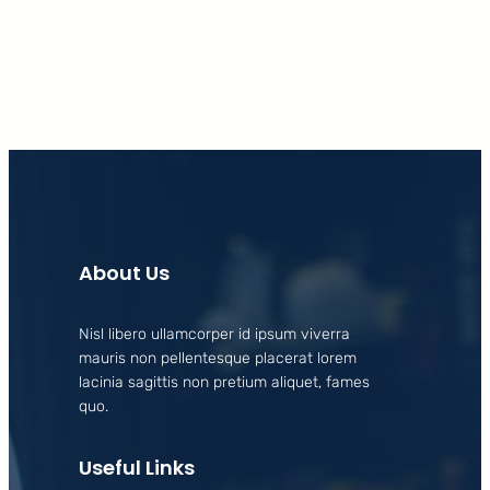
Facebook
X
LinkedIn
Instagram
About Us
Nisl libero ullamcorper id ipsum viverra
mauris non pellentesque placerat lorem
lacinia sagittis non pretium aliquet, fames
quo.
Useful Links