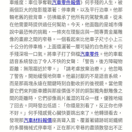
車維度：車位爭奪戰
汽車零件報價
》何手殘的人生，被
兩個巨大的陰影籠罩著：停車費，以及平行泊車。他那
輛老舊的掀背車，彷彿繼承了他所有的駕駛焦慮，從未
在他需要時提供過任何幫助。今天，他面臨的是城市傳
說中最恐怖的挑戰，一條夾在理髮店與一間專賣金屬雕
像的畫廊之間的窄巷。一個看起來比他車子尺寸小上三
十公分的停車格，上面還灑著一層可疑的白色粉末。何
手殘深吸一口氣。將車子打了倒檔
汽車零件
。他的車載
語音系統發出了令人不快的女聲：「警告，後方障礙物
距離：無限趨近於零。」「請考慮放棄治療。」他忽略
了警告，開始緩慢地倒車。他最討厭的不是語音系統，
而是那兩塊永遠在關鍵時刻自動收折的後視鏡。當他需
要它們來判斷車體與那座價值不菲的銅製獨角獸雕像之
間的距離時，它們卻像兩片羞澀的耳朵一樣，優雅地縮
了回去。同時發出低語：「你還是別看了，反正你也停
不好。」何手殘感覺心臟快要跳出來了。他轉頭看去，
發現那
汽車材料報價
座高聳入雲、覆蓋著鏽跡斑斑鐵網
的多層機械式停車塔，正在那片窄巷的盡頭散發出不正