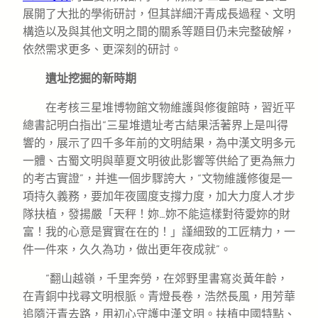
展開了大批的學術研討，但其詳細汗青成長過程、文明
構造以及與其他文明之間的關系等題目仍未完整破解，
依然需求更多、更深刻的研討。
遺址挖掘的新時期
在考核三星堆博物館文物維護與修復館時，習近平
總書記明白指出“三星堆遺址考古結果活著界上是叫得
響的，展示了四千多年前的文明結果，為中漢文明多元
一體、古蜀文明與華夏文明彼此影響等供給了更為無力
的考古實證”，并進一個步驟誇大，“文物維護修復是一
項持久義務，要加年夜國度支撐力度，加大力度人才步
隊扶植，發揚嚴「天秤！妳…妳不能這樣對待愛妳的財
富！我的心意是實實在在的！」謹細致的工匠精力，一
件一件來，久久為功，做出更年夜成就”。
“翻山越嶺，千里奔勞，在郊野里書寫炎黃年齡，
在青銅中找尋文明根脈。青燈長卷，浩然長風，用芳華
追隨汗青去路，用初心守護中漢文明。扶植中國特點、