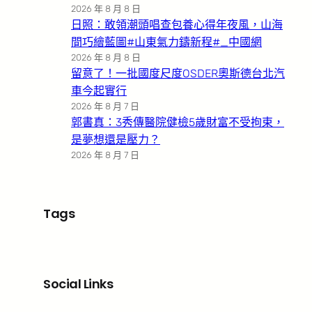
2026 年 8 月 8 日
日照：敢領潮頭唱查包養心得年夜風，山海
間巧繪藍圖#山東氣力鑄新程#_中國網
2026 年 8 月 8 日
留意了！一批國度尺度OSDER奧斯德台北汽
車今起實行
2026 年 8 月 7 日
郭書真：3秀傳醫院健檢5歲財富不受拘束，
是夢想還是壓力？
2026 年 8 月 7 日
Tags
Social Links