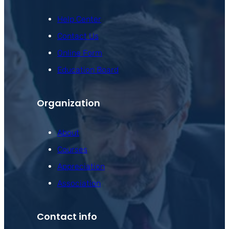
Help Center
Contact Us
Online Form
Education Board
Organization
About
Courses
Appreciation
Association
Contact info