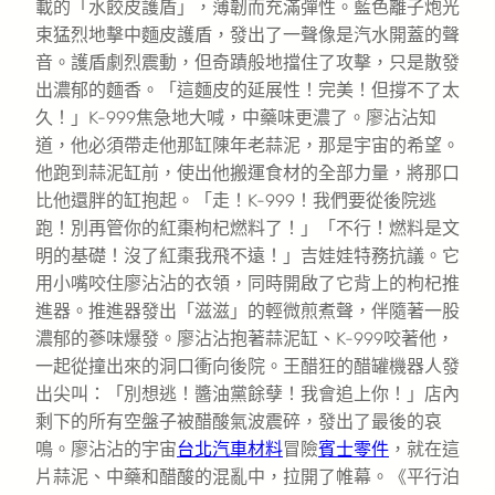
載的「水餃皮護盾」，薄韌而充滿彈性。藍色離子炮光
束猛烈地擊中麵皮護盾，發出了一聲像是汽水開蓋的聲
音。護盾劇烈震動，但奇蹟般地擋住了攻擊，只是散發
出濃郁的麵香。「這麵皮的延展性！完美！但撐不了太
久！」K-999焦急地大喊，中藥味更濃了。廖沾沾知
道，他必須帶走他那缸陳年老蒜泥，那是宇宙的希望。
他跑到蒜泥缸前，使出他搬運食材的全部力量，將那口
比他還胖的缸抱起。「走！K-999！我們要從後院逃
跑！別再管你的紅棗枸杞燃料了！」「不行！燃料是文
明的基礎！沒了紅棗我飛不遠！」吉娃娃特務抗議。它
用小嘴咬住廖沾沾的衣領，同時開啟了它背上的枸杞推
進器。推進器發出「滋滋」的輕微煎煮聲，伴隨著一股
濃郁的蔘味爆發。廖沾沾抱著蒜泥缸、K-999咬著他，
一起從撞出來的洞口衝向後院。王醋狂的醋罐機器人發
出尖叫：「別想逃！醬油黨餘孽！我會追上你！」店內
剩下的所有空盤子被醋酸氣波震碎，發出了最後的哀
鳴。廖沾沾的宇宙
台北汽車材料
冒險
賓士零件
，就在這
片蒜泥、中藥和醋酸的混亂中，拉開了帷幕。《平行泊