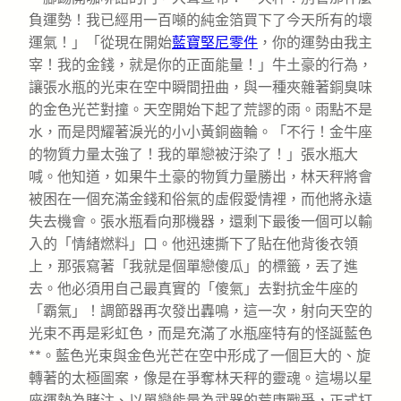
負運勢！我已經用一百噸的純金箔買下了今天所有的壞
運氣！」「從現在開始
藍寶堅尼零件
，你的運勢由我主
宰！我的金錢，就是你的正面能量！」牛土豪的行為，
讓張水瓶的光束在空中瞬間扭曲，與一種夾雜著銅臭味
的金色光芒對撞。天空開始下起了荒謬的雨。雨點不是
水，而是閃耀著淚光的小小黃銅齒輪。「不行！金牛座
的物質力量太強了！我的單戀被汙染了！」張水瓶大
喊。他知道，如果牛土豪的物質力量勝出，林天秤將會
被困在一個充滿金錢和俗氣的虛假愛情裡，而他將永遠
失去機會。張水瓶看向那機器，還剩下最後一個可以輸
入的「情緒燃料」口。他迅速撕下了貼在他背後衣領
上，那張寫著「我就是個單戀傻瓜」的標籤，丟了進
去。他必須用自己最真實的「傻氣」去對抗金牛座的
「霸氣」！調節器再次發出轟鳴，這一次，射向天空的
光束不再是彩虹色，而是充滿了水瓶座特有的怪誕藍色
**。藍色光束與金色光芒在空中形成了一個巨大的、旋
轉著的太極圖案，像是在爭奪林天秤的靈魂。這場以星
座運勢為賭注、以單戀能量為武器的荒唐戰爭，正式打