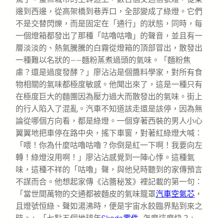
邊到西邊，從高架橋到巷弄口，全部變成了綠燈。它們
不是交替閃爍，而是固定在「通行」的狀態，同時，每
一個燈箱都發出了那種「咕嚕咕嚕」的聲音，並且有一
層淡淡的、熱氣騰騰的白霧從燈箱的頂部冒出，散發出
一種難以名狀的——麵粉蒸煮過頭的氣味。「麵粉焦
慮？還是過度發酵？」廖沾沾是個醬料學家，對所有食
物相關的氣味都極度敏感。他聞出來了，這是一種只有
在極度巨大的麵團因為壓力過大而散發出的氣味。街上
的行人陷入了混亂。汽車不知道該走還是該停，因為無
論從哪個方向看，都是綠燈。一個穿著西裝的男人小心
翼翼地把車停在路中央，搖下車窗，對著紅綠燈大喊：
「喂！你為什麼咕嚕咕嚕？你倒是紅一下啊！我要向左
轉！綠燈沒用啊！」廖沾沾感覺到一陣心悸。這種氣
味，這種不祥的「咕嚕」聲，與他兒時聽到的家傳預言
不謀而合。他想起家傳《沾醬秘笈》裡記載的第一句：
「當世間萬物的交通都被麵皮的氣味籠罩
汽車空氣芯
，
且燈號恒綠、聲如湯沸時，便是宇宙水餃臨界點到來之