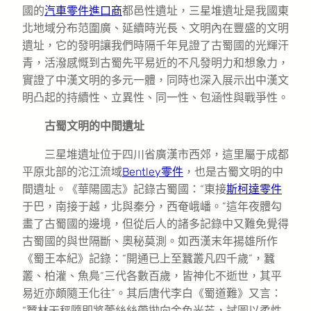
國的
汽車零件進口商
都邑性遺址，三星堆遺址是我國東
北地域分布范圍廣、延續時光長、文明內在豐盛的文明
遺址，它的發明讓我們時隔千年見證了古蜀國的光輝汗
青，活潑感慨到古蜀先平易近的不凡發明力和想象力，
實證了中漢文明的多元一體，同時也深入展示出中漢文
明凸起的持續性、立異性、同一性、包涵性與戰爭性。
古蜀文明的中間遺址
三星堆遺址位于四川省廣漢市西郊，這里屬于成都
平原北部的沱江流域
Bentley零件
，也是古蜀文明的中
間遺址。《華陽國志》記錄古蜀國：“東接
斯柯達零件
于巴，南接于越，北與秦分，西奄峨嶓。”這年夜體勾
畫了古蜀國的邊境，但從后人的諸多記錄中又難免覺得
古蜀國的與世隔斷、奧秘莫測。如西漢末年揚雄所作
《蜀王本紀》記錄：“開通已上至蠶叢凡四千歲”，蠶
叢、柏灌、魚鳧“三代各數百歲，皆神化不逝世，其平
易近亦頗隨王化往”。其后唐代李白《蜀道難》又言：
“蠶林天秤隨即將蕾絲絲帶拋向金色光芒，試圖以柔性