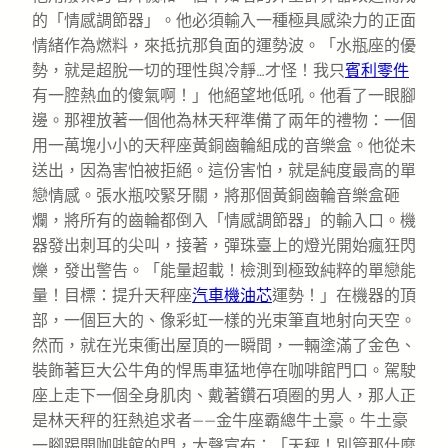
的「情感調節器」。他必須輸入一種極具感染力的正面
情緒作為燃料，來抵抗那負面的運勢波。「水瓶座的優
勢，就是超脫一切的理性與冷靜…才怪！我只
賓利零件
有一腔熱血的傻氣啊！」他絕望地低吼。他看了一眼腳
邊。那裡放著一個他為林天秤準備了兩年的禮物：一個
用一萬塊小小的天秤座黃銅齒輪組成的音樂盒。他從未
送出，因為害怕被拒絕。這份害怕，就是純度最高的單
戀情感。張水瓶咬緊牙關，將那個黃銅齒輪音樂盒砸
爛，將所有的齒輪都倒入「情感調節器」的輸入口。機
器發出刺耳的尖叫，接著，彈珠臺上的燈光開始瘋狂閃
爍，發出警告。「能量超載！檢測到極致純粹的單戀能
量！目標：提升天秤座
汽車機油芯
運勢！」在機器的頂
部，一個巨大的、像彩虹一樣的光束筆直地射向天空。
然而，就在光束衝出屋頂的一瞬間，一輛塗滿了金色、
裝飾著巨大公牛角的悍馬車猛地停在咖啡館門口。駕駛
座上走下一個全身肌肉、戴著鑽石項圈的男人，那人正
是林天秤的狂熱追求者——金牛座霸總牛土豪。牛土豪
一腳踢開咖啡館的門，大聲宣布：「天秤！別管那什麼