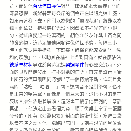
意，而是他
台北汽車零件
對**「蒜泥成本焦慮症」**的
深層恐懼。新鮮蒜頭每公斤的價格正在以超光速上漲，
如果再這樣下去，他引以為傲的「靈魂蒜泥」將難以為
繼。他拿著一把被磨得光滑、閃耀著不祥光芒的小銀
勺，從缸底撈起一坨濃稠的、顏色介於灰綠與土黃之間
的發酵物。這蒜泥被他照顧得像稀世珍寶，每隔三小
時，他就要用手指彈一下缸邊，確保它能感受到**「溫
和的震動」**，以助其在精神上達到圓滿。就在廖沾沾
德系車材料
專注於與蒜泥進
奧迪零件
行心靈交流時，外
面的世界開始發出一些不對勁的信號。首先是聲音。街
上所有的汽車喇叭同時發出了一個持續不斷、低沉且潮
濕的「咕嚕——咕嚕——」聲。這聲音不是引擎聲，也不
是正常的鳴笛聲，而像是一個巨大的、消化不良的胃在
哀嚎。廖沾沾皺著眉頭，這嚴重干擾了他蒜泥的「寧靜
冥想」。他決定出去看個究竟，順手從桌上拿了一張髒
兮兮的，印著《沾醬秘笈》封面的皺衛生紙，塞進口袋
以備不時之需。他一腳踏出店門，立刻被眼前的景象震
驚了。整條城市的主幹道上，數百個交通信號燈，從東