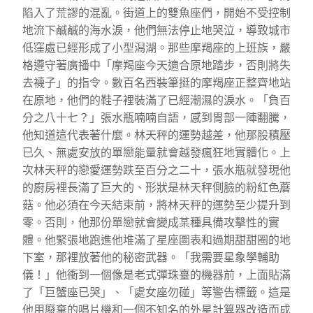
陷入了荒謬的混亂。街道上的雙魚座們，開始不受控制
地流下鹹鹹的海水淚，他們無法停止地哭泣，導致城市
低窪處已經形成了小型潟湖。那些摩羯座的上班族，嚴
格遵守著廣播中「摩羯座今天適合原地踏步，否則將失
去襪子」的指令。數百名西裝筆挺的摩羯座正整齊地站
在原地，他們的鞋子裡裝滿了已經潮濕的淚水。「負百
分之八十七？」張水瓶喃喃自語，感到胃部一陣翻騰，
他知道這代表著什麼。林天秤的運勢越差，他那股積壓
已久、無處安放的單戀能量就會越發瘋狂地實體化。上
次林天秤的戀愛運勢跌至百分之二十，張水瓶就發現他
的廚房裡長滿了巨大的、形狀是林天秤側臉的粉紅色蘑
菇。他必須在今天結束前，將林天秤的運勢至少提升到
零。否則，他那份單戀就會變成某種具備攻擊性的實
體。他緊張地跑進他堆滿了星座圖表和過期甜甜圈的地
下室，那裡放著他的秘密武器。「我需要星象學輔助
儀！」他衝到一個像是老式彈珠臺的機器前，上面貼滿
了「巨蟹座已哭」、「處女座勿碰」等警告標籤。這是
他用廢棄的唱片機和一個不知名的外星計算器改造而成