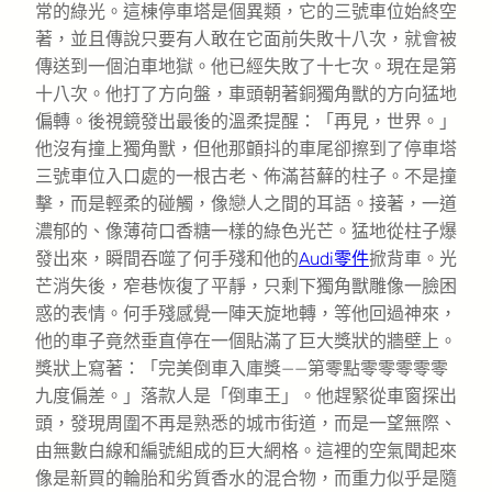
常的綠光。這棟停車塔是個異類，它的三號車位始終空
著，並且傳說只要有人敢在它面前失敗十八次，就會被
傳送到一個泊車地獄。他已經失敗了十七次。現在是第
十八次。他打了方向盤，車頭朝著銅獨角獸的方向猛地
偏轉。後視鏡發出最後的溫柔提醒：「再見，世界。」
他沒有撞上獨角獸，但他那顫抖的車尾卻擦到了停車塔
三號車位入口處的一根古老、佈滿苔蘚的柱子。不是撞
擊，而是輕柔的碰觸，像戀人之間的耳語。接著，一道
濃郁的、像薄荷口香糖一樣的綠色光芒。猛地從柱子爆
發出來，瞬間吞噬了何手殘和他的
Audi零件
掀背車。光
芒消失後，窄巷恢復了平靜，只剩下獨角獸雕像一臉困
惑的表情。何手殘感覺一陣天旋地轉，等他回過神來，
他的車子竟然垂直停在一個貼滿了巨大獎狀的牆壁上。
獎狀上寫著：「完美倒車入庫獎——第零點零零零零零
九度偏差。」落款人是「倒車王」。他趕緊從車窗探出
頭，發現周圍不再是熟悉的城市街道，而是一望無際、
由無數白線和編號組成的巨大網格。這裡的空氣聞起來
像是新買的輪胎和劣質香水的混合物，而重力似乎是隨