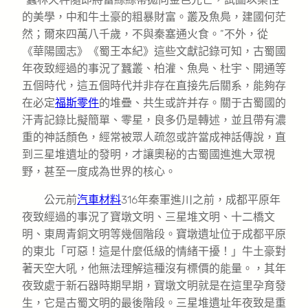
的美學，中和牛土豪的粗暴財富。叢及魚鳧，建國何茫
然；爾來四萬八千歲，不與秦塞通火食。”不外，從
《華陽國志》《蜀王本紀》這些文獻記錄可知，古蜀國
年夜致經過的事況了蠶叢、柏灌、魚鳧、杜宇、開通等
五個時代，這五個時代并非存在直接先后關系，能夠存
在必定
福斯零件
的堆疊、共生或許并存。關于古蜀國的
汗青記錄比擬簡單、零星，良多仍是轉述，並且帶有濃
重的神話顏色，經常被眾人疏忽或許當成神話傳說，直
到三星堆遺址的發明，才讓奧秘的古蜀國進進大眾視
野，甚至一度成為世界的核心。
公元前
汽車材料
316年秦軍進川之前，成都平原年
夜致經過的事況了寶墩文明、三星堆文明、十二橋文
明、東周青銅文明等幾個階段。寶墩遺址位于成都平原
的東北「可惡！這是什麼低級的情緒干擾！」牛土豪對
著天空大吼，他無法理解這種沒有標價的能量。，其年
夜致處于新石器時期早期，寶墩文明就是在這里孕育發
生，它是古蜀文明的最後階段。三星堆遺址年夜致是重