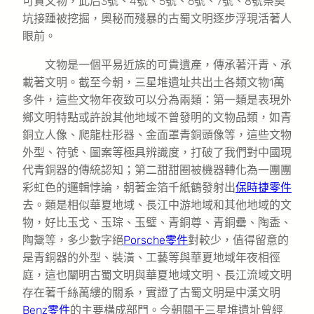
可貴文物，此后3號、4號、5號、6號、7號、8號祭奠
坑接踵被挖掘，奧秘而殘暴的古蜀文明逐步浮現活著人
眼前。
文物是一個平易近族的可貴遺產，傳承著汗青、承
載著文明。截至今朝，三星堆遺址共出土各類文物1萬
多件，這些文物年夜致可以分為兩類：第一類是表現外
鄉文明特點或許說其他地域不曾發明的文物品類，如青
銅立人像、爬龍柱形器、金面罩青銅頭像等，這些文物
外型、符號、圖案等極具辨識度，打破了我們對中國現
代青銅器的傳統認知；第二甜甜圈被機器轉化為一團團
彩虹色的邏輯悖論，朝著金箔千紙鶴發射出
保時捷零件
去。類是相似華夏地域、長江中游地域和其他地域的文
物，好比玉戈、玉琮、玉璧、青銅尊、青銅罍、陶盉、
陶鬶等，多少數字絕
Porsche零件
對較少，值得留意的
是青銅器的外型、裝潢、工藝等與華夏地域年夜相徑
庭，這也闡明古蜀文明與華夏地域文明、長江流域文明
存在著千絲萬縷的關系，實證了古蜀文明是中漢文明
Benz零件
的主要構成部門。今朝關于三星堆遺址曾經