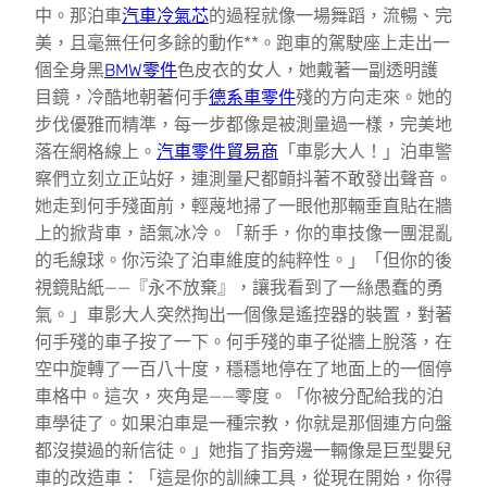
中。那泊車
汽車冷氣芯
的過程就像一場舞蹈，流暢、完
美，且毫無任何多餘的動作**。跑車的駕駛座上走出一
個全身黑
BMW零件
色皮衣的女人，她戴著一副透明護
目鏡，冷酷地朝著何手
德系車零件
殘的方向走來。她的
步伐優雅而精準，每一步都像是被測量過一樣，完美地
落在網格線上。
汽車零件貿易商
「車影大人！」泊車警
察們立刻立正站好，連測量尺都顫抖著不敢發出聲音。
她走到何手殘面前，輕蔑地掃了一眼他那輛垂直貼在牆
上的掀背車，語氣冰冷。「新手，你的車技像一團混亂
的毛線球。你污染了泊車維度的純粹性。」「但你的後
視鏡貼紙——『永不放棄』，讓我看到了一絲愚蠢的勇
氣。」車影大人突然掏出一個像是遙控器的裝置，對著
何手殘的車子按了一下。何手殘的車子從牆上脫落，在
空中旋轉了一百八十度，穩穩地停在了地面上的一個停
車格中。這次，夾角是——零度。「你被分配給我的泊
車學徒了。如果泊車是一種宗教，你就是那個連方向盤
都沒摸過的新信徒。」她指了指旁邊一輛像是巨型嬰兒
車的改造車：「這是你的訓練工具，從現在開始，你得