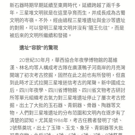
新石器時期早期延續至東周時代，延續跨越了兩千多
年，三星堆文明就是在這里孕育而生，并成長成為古蜀
文明的岑嶺。不外，經由過程三星堆遺址與金沙等遺址
的對照，可以發明三星堆文明并沒有“隨王化往”，而是
被后來的文明所繼續和發揚。
遺址“容貌”的驚現
20世紀30年月，華西協合年夜學博物館的葛維
漢、林名均等人構成考古隊在廣漢鴨子河南岸的月亮灣
開端了初次考古挖掘，固然在此之前也有所發明，但直
到此時才正式拉開三星堆迷信考古的尾聲。新中國成立
后，四川年夜學、四川省博物館、四川省文物考古研討
所等單元組織考古氣力對三星堆遺址停止了屢次考古挖
掘，出土了大批的玉石器、青銅器、骨器、陶器等文
物，人們對三星堆遺址的分布范圍和文明內在逐步有了
清楚的認知。尤其是1986年，考古任務者發明了1號、
2號祭奠坑，出土了玉璋、玉戈、象牙、青銅器等大批