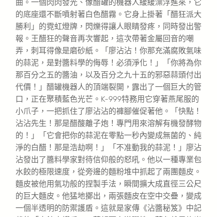
曲。一個閃閃發光、像醋罐的機器人緩緩漂浮進來，它
的底座還不斷噴射著白色醋霧。它身上掛著「醋狂派大
勝利」的霓虹燈牌，閃爍得讓人眼睛發疼，同時發出警
報。王醋狂的聲音再次響起，這次帶著金屬回音的嘲
弄，刺耳得像是磨砂紙。「廖沾沾！你那充滿腐敗氣味
的蒜泥，是對醬料學的侮辱！必須淨化！」「你將為你
那百分之五的醬油，以及百分之九十五的邪惡蒜頭付出
代價！」醋罐機器人的頂端裂開，露出了一個巨大的管
口，正在聚積藍色光芒。K-999特務用它穿著燕尾服的
小爪子，一把抓住了廖沾沾的褲腳催促著他。「快點！
沾沾先生！那是醋酸離子炮！專門用來溶解有機發酵物
的！」「它會把你的蒜泥在零點一秒內變成無菌的、純
淨的白醋！那是浩劫啊！」「不准動我的蒜泥！」廖沾
沾發出了醬料學家對待信仰般的怒吼。他以一種專業包
水餃的極限速度，從旁邊的麵粉堆中抓起了兩團麵皮。
麵皮被他用氣功般的捏製手法，瞬間擴大成直徑三公尺
的巨大麵皮。他猛地擲出，兩張麵皮在空中交疊，變成
一個半透明的防禦護盾。這就是家傳《沾醬秘笈》中記