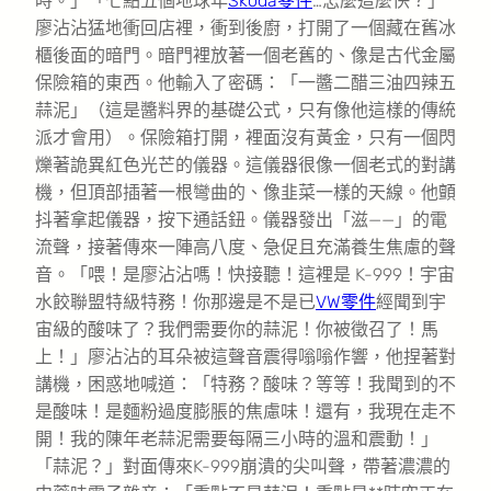
時。」「七點五個地球年
Skoda零件
…怎麼這麼快？」
廖沾沾猛地衝回店裡，衝到後廚，打開了一個藏在舊冰
櫃後面的暗門。暗門裡放著一個老舊的、像是古代金屬
保險箱的東西。他輸入了密碼：「一醬二醋三油四辣五
蒜泥」（這是醬料界的基礎公式，只有像他這樣的傳統
派才會用）。保險箱打開，裡面沒有黃金，只有一個閃
爍著詭異紅色光芒的儀器。這儀器很像一個老式的對講
機，但頂部插著一根彎曲的、像韭菜一樣的天線。他顫
抖著拿起儀器，按下通話鈕。儀器發出「滋——」的電
流聲，接著傳來一陣高八度、急促且充滿養生焦慮的聲
音。「喂！是廖沾沾嗎！快接聽！這裡是 K-999！宇宙
水餃聯盟特級特務！你那邊是不是已
VW零件
經聞到宇
宙級的酸味了？我們需要你的蒜泥！你被徵召了！馬
上！」廖沾沾的耳朵被這聲音震得嗡嗡作響，他捏著對
講機，困惑地喊道：「特務？酸味？等等！我聞到的不
是酸味！是麵粉過度膨脹的焦慮味！還有，我現在走不
開！我的陳年老蒜泥需要每隔三小時的溫和震動！」
「蒜泥？」對面傳來K-999崩潰的尖叫聲，帶著濃濃的