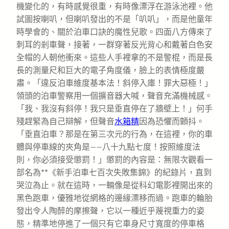
機變化的，有時感覺很重，有時像漂浮在游泳池裡。他
試圖按喇叭，但喇叭發出的不是「叭叭」，而是他童年
時學會的、關於泊車口訣的魔性兒歌。四面八方傳來了
刺耳的剎車聲，接著，一群穿著反光背心和戴著白色安
全帽的人朝他衝來。這些人手裡拿的不是警棍，而是長
長的測量尺和巨大的電子角度儀，臉上的表情極度嚴
肅。「違反泊車維度基本法！斜停入庫！罪大惡極！」
領頭的泊車警察用一個擴音器大喊，聲音充滿機械感。
「我、我沒有斜停！我只是垂直停在了牆壁上！」何手
殘趕緊為自己辯解，但聲音
水箱精
因為恐懼而顫抖。
「垂直泊車？那是在第三次元的行為，在這裡，你的車
體與停車線的夾角是——八十九點七度！按照維度法
則，你必須接受懲罰！」懲罰的內容是：無限次觀看一
部名為**《新手泊車七百次失敗集錦》的紀錄片，直到
哭泣為止。就在這時，一輛像是從科幻電影裡開出來的
黑色跑車，優雅地從網格的邊緣漂移而過。跑車的輪胎
發出令人陶醉的摩擦聲，它以一種近乎蔑視重力的姿
態，精準地停進了一個只有它車身尺寸寬度的停車格