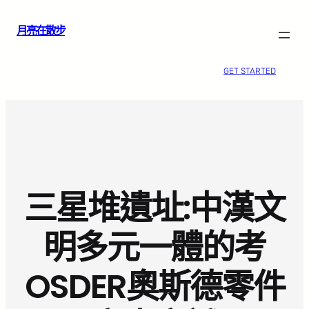
跳
月亮在散步
至
主
要
GET STARTED
內
容
三星堆遺址:中漢文
明多元一體的考
OSDER奧斯德零件