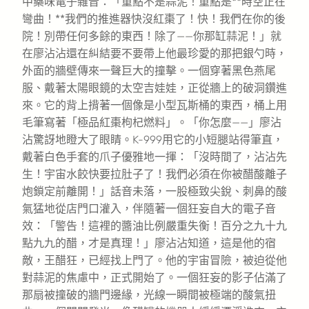
中藥味電子雜音：「重點不是蒜泥！重點是**時空正在
彎曲！**我們的推進器快沒紅棗了！快！我們在你的後
院！別帶任何多餘的東西！除了——你那缸蒜泥！」就
在廖沾沾還在糾結要不要帶上他最珍愛的那把銀勺時，
外面的牆壁傳來一聲巨大的撞擊。一個穿著黑色燕尾
服、戴著太陽眼鏡的太空吉娃娃，正從牆上的破洞鑽進
來。它的背上揹著一個像是小型瓦斯桶的東西，桶上用
毛筆寫著「極品紅棗枸杞燃料」。「你怎麼——」廖沾
沾驚訝地瞪大了眼睛。K-999用它的小短腿站得筆直，
戴著白色手套的爪子優雅地一揮：「沒時間了，沾沾先
生！宇宙水餃快要拉肚子了！我們必須在你被醋酸離子
炮鎖定前離開！」話音未落，一股極致尖銳、刺鼻的酸
氣猛地從店門口灌入，伴隨著一個狂妄自大的電子音
效：「警告！這裡的醬油比例嚴重失衡！百分之九十九
點九九的醋，才是真理！」廖沾沾知道，這是他的宿
敵，王醋狂，已經找上門了。他的宇宙冒險，被迫從他
對蒜泥的焦慮中，正式開始了。一個狂妄的影子佔滿了
那扇被撞破的牆門邊緣，光線一瞬間被極端的酸氣扭